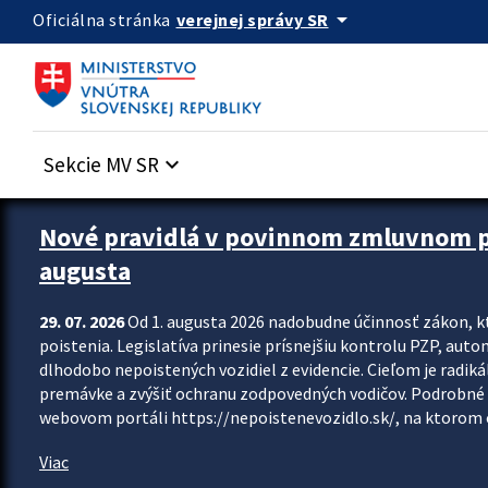
Preskocit na hlavný obsah
arrow_drop_down
verejnej správy SR
Oficiálna stránka
Sekcie MV SR
keyboard_arrow_down
Zastavit automatický posun upútavok
Nové pravidlá v povinnom zmluvnom poi
augusta
29. 07. 2026
Od 1. augusta 2026 nadobudne účinnosť zákon, k
poistenia. Legislatíva prinesie prísnejšiu kontrolu PZP, aut
dlhodobo nepoistených vozidiel z evidencie. Cieľom je radiká
premávke a zvýšiť ochranu zodpovedných vodičov. Podrobné 
webovom portáli https://nepoistenevozidlo.sk/, na ktorom od
Viac