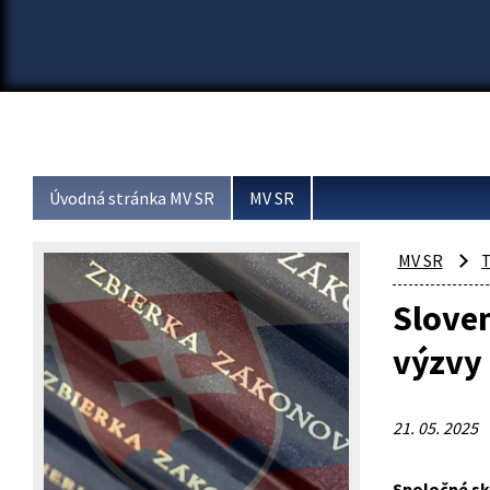
Úvodná stránka MV SR
MV SR
MV SR
T
Sloven
výzvy 
21. 05. 2025
Spoločné sk