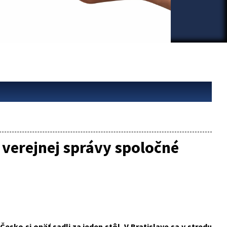
 verejnej správy spoločné
ko si opäť sadli za jeden stôl. V Bratislave sa v stredu