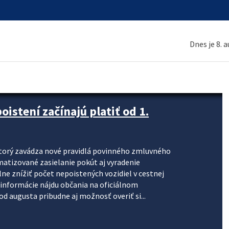
Dnes je 8. 
stení začínajú platiť od 1.
torý zavádza nové pravidlá povinného zmluvného
omatizované zasielanie pokút aj vyradenie
lne znížiť počet nepoistených vozidiel v cestnej
informácie nájdu občania na oficiálnom
 augusta pribudne aj možnosť overiť si...