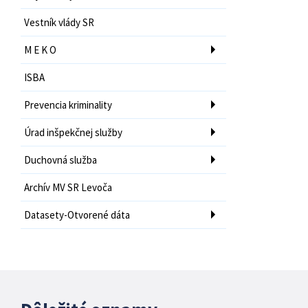
Vestník vlády SR
M E K O
ISBA
Prevencia kriminality
Úrad inšpekčnej služby
Duchovná služba
Archív MV SR Levoča
Datasety-Otvorené dáta