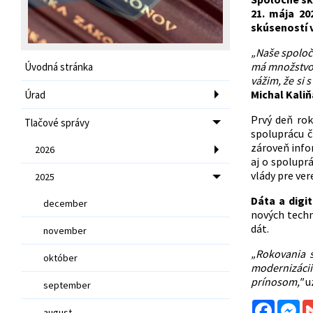
21. mája 20
skúseností v
„Naše spoloč
má množstvo 
Úvodná stránka
vážim, že si 
Michal Kaliň
Úrad
Prvý deň ro
Tlačové správy
spoluprácu č
zároveň infor
2026
aj o spolupr
vlády pre ver
2025
Dáta a digit
december
nových techn
dát.
november
„Rokovania 
október
modernizácii
prínosom,"
u
september
Facebo
Me
august