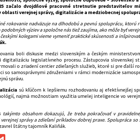
25 začalo dvojdňové pracovné stretnutie predstaviteľov mi
 oblasti verejnej správy, digitalizácie a
medziobecnej spolupr
né rokovanie nadväzuje na dlhodobú a pevnú spoluprácu, ktorú ro
podobných výziev a spoločne nás tiež zaujíma, ako môže byť verejn
s českými kolegami vieme vymeniť praktické skúsenosti a inšpirova
ák.
kovania boli diskusie medzi slovenským a českým ministerstvo
i digitalizáciu legislatívneho procesu. Zástupcovia slovenske
movali o zriadení centier zdieľaných služieb, ktoré si pre ďalší r
áci so samosprávnymi združeniami v rámci modernizácie samosprá
ejnú správu.
alizácia
sú kľúčom k lepšiemu rozhodovaniu aj efektívnejšej spr
ológií, najmä možnostiam využitia umelej inteligencie vo verejn
s takýmto obsahom dokazujú, že treba pokračovať v pravidelnej
 verejnej správy a zdieľaní príkladov dobrej praxe. Spolupráca s
zavrel štátny tajomník Kaliňák.
ok
ssenger
Gmail