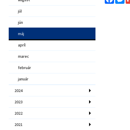
júl
jún
máj
apríl
marec
február
január
2024
2023
2022
2021