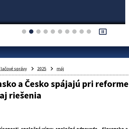
pause_presentation
lačové správy
2025
máj
sko a Česko spájajú pri reforme
aj riešenia
úsenosti, spoločné výzvy, spoločné odpovede – Slovensko a Čes