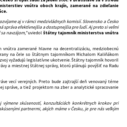
nisterstiev vnútra oboch krajín, zamerané na zdieľanie
áce.
zvíjame aj v rámci medzivládnych komisií. Slovensko a Česko
á správa efektívnejšia a dostupnejšia pre
ľudí. Aj preto si veľmi
ť sa navzájom,"
uviedol
štátny tajomník ministerstva vnútra
m vnútra zamerané hlavne na decentralizáciu, medziobecnú
j strany na čele so štátnym tajomníkom Michalom Kaliňákom
ozvoj vyžadujú legislatívne ukotvenie. Štátny tajomník hovoril
vy a miestnej štátnej správy, ktorú plánujú povýšiť na Radu
áve vecí verejných. Preto bude zajtrajší deň venovaný téme
ej správe, a tiež projektom na zber a analytické spracovanie
 výmene skúseností, konzultáciách konkrétnych krokov pri
o skúsenými partnermi, akých máme v Česku, je
pre
nás veľkým