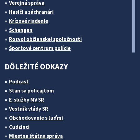
Verejná správa
Hasiči a záchranári
Krízové riadenie
Schengen
Rozvoj občianskej spoločnosti
Športové centrum polície
DÔLEŽITÉ ODKAZY
Podcast
Stan sa policajtom
E-služby MV SR
Vestník vlády SR
Obchodovanie s ľuďmi
Cudzinci
Miestna štátna správa