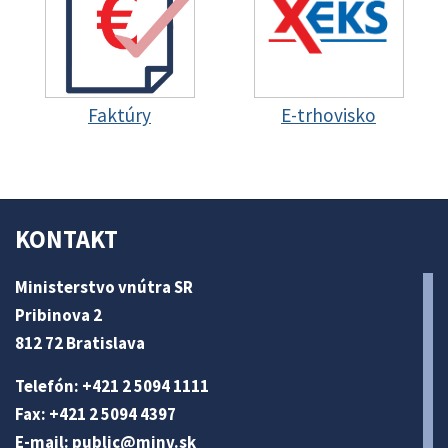
Faktúry
E-trhovisko
KONTAKT
Ministerstvo vnútra SR
Pribinova 2
812 72 Bratislava
Telefón: +421 2 5094 1111
Fax: +421 2 5094 4397
E-mail:
public@minv
.sk