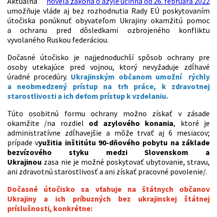
Aktuálna
novela zákona o azyle účinná od 26. februára 2022
umožňuje vláde aj bez rozhodnutia Rady EÚ poskytovaním
útočiska ponúknuť obyvateľom Ukrajiny okamžitú pomoc
a ochranu pred dôsledkami ozbrojeného konfliktu
vyvolaného Ruskou federáciou.
Dočasné útočisko je najjednoduchší spôsob ochrany pre
osoby utekajúce pred vojnou, ktorý nevyžaduje zdĺhavé
úradné procedúry.
Ukrajinským občanom umožní rýchly
a neobmedzený prístup na trh práce, k zdravotnej
starostlivosti a ich deťom prístup k vzdelaniu.
Túto osobitnú formu ochrany možno získať v zásade
okamžite /na rozdiel
od azylového konania
, ktoré je
administratívne zdĺhavejšie a môže trvať aj 6 mesiacov;
prípade v
yužitia inštitútu 90-dňového pobytu na základe
bezvízového styku medzi Slovenskom a
Ukrajinou
zasa nie je možné poskytovať ubytovanie, stravu,
ani zdravotnú starostlivosť a ani získať pracovné povolenie/.
Dočasné útočisko sa vťahuje na štátnych občanov
Ukrajiny a ich príbuzných bez ukrajinskej štátnej
príslušnosti, konkrétne: