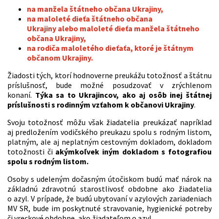
na manžela štátneho občana Ukrajiny,
na maloleté dieťa štátneho občana
Ukrajiny
alebo
maloleté dieťa manžela štátneho
občana Ukrajiny,
na rodiča maloletého dieťaťa, ktoré je štátnym
občanom Ukrajiny.
Žiadosti tých, ktorí hodnoverne preukážu totožnosť a štátnu
príslušnosť, bude možné posudzovať v zrýchlenom
konaní.
Týka sa to Ukrajincov, ako aj osôb inej štátnej
príslušnosti s rodinným vzťahom k občanovi Ukrajiny
.
Svoju totožnosť môžu však žiadatelia preukázať napríklad
aj predložením vodičského preukazu spolu s rodným listom,
platným, ale aj neplatným cestovným dokladom, dokladom
totožnosti či
akýmkoľvek iným dokladom s fotografiou
spolu s rodným listom.
Osoby s udeleným dočasným útočiskom budú mať nárok na
základnú zdravotnú starostlivosť obdobne ako žiadatelia
o azyl. V prípade, že budú ubytovaní v azylových zariadeniach
MV SR, bude im poskytnuté stravovanie, hygienické potreby
či vreckové obdobne, ako žiadateľom o azyl.