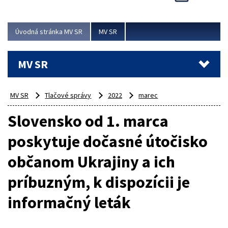
Viac
Úvodná stránka MV SR
MV SR
MV SR
MV SR
Tlačové správy
2022
marec
Slovensko od 1. marca
poskytuje dočasné útočisko
občanom Ukrajiny a ich
príbuzným, k dispozícii je
informačný leták