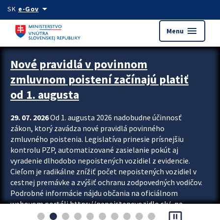
Preskocit na hlavný obsah
arrow_drop_down
SK
e-Gov
menu
Menu
Zastavit automatický posun upútavok
Nové pravidlá v povinnom
zmluvnom poistení začínajú platiť
od 1. augusta
29. 07. 2026
Od 1. augusta 2026 nadobudne účinnosť
zákon, ktorý zavádza nové pravidlá povinného
zmluvného poistenia. Legislatíva prinesie prísnejšiu
kontrolu PZP, automatizované zasielanie pokút aj
vyradenie dlhodobo nepoistených vozidiel z evidencie.
Cieľom je radikálne znížiť počet nepoistených vozidiel v
cestnej premávke a zvýšiť ochranu zodpovedných vodičov.
Podrobné informácie nájdu občania na oficiálnom
webovom portáli https://nepoistenevozidlo.sk/, na
pause_presentation
ktorom od augusta pribudne aj možnosť overiť si...