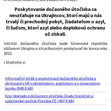
Poskytovanie dočasného útočiska sa
nevzťahuje na Ukrajincov, ktorí majú u nás
trvalý či prechodný pobyt, žiadateľom o azyl,
či ľuďom, ktorí azyl alebo doplnkovú ochranu
už získali.
Inštitút dočasného útočiska bude Slovenská republika
občanom Ukrajiny a ich príbuzným poskytovať do konca roku
2022.
• Stiahnite si
Informačný leták o poskytovaní dočasného útočiska a
ubytovaní v SR v ukrajinskom, anglickom a v slovenskom
jazyku (840,8 kB)
Vzor dokladu o dočasnom útočisku Úradu hraničnej a
cudzineckej polície Prezídia PZ (497,9 kB)