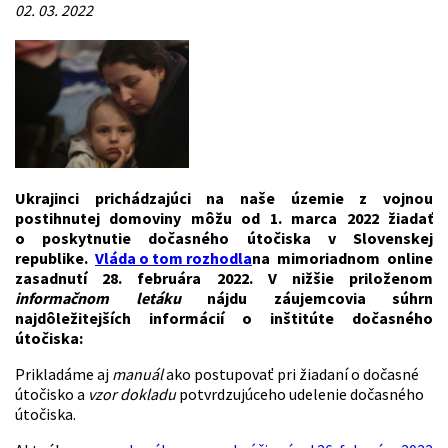
02. 03. 2022
Ukrajinci prichádzajúci na naše územie z vojnou
postihnutej domoviny môžu od 1. marca 2022 žiadať
o poskytnutie dočasného útočiska v Slovenskej
republike.
Vláda o tom rozhodla
na mimoriadnom online
zasadnutí 28. februára 2022. V nižšie priloženom
informačnom letáku
nájdu záujemcovia súhrn
najdôležitejších informácií o inštitúte dočasného
útočiska:
Prikladáme aj
manuál
ako postupovať pri žiadaní o dočasné
útočisko a
vzor dokladu
potvrdzujúceho udelenie dočasného
útočiska.