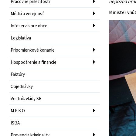
nepozná hrani
Pracovné príležitosti
Minister vnú
Médiá a verejnosť
Infoservis pre obce
Legislatíva
Pripomienkové konanie
Hospodárenie a financie
Faktúry
Objednávky
Vestník vlády SR
M E K O
ISBA
Prevencia kriminality