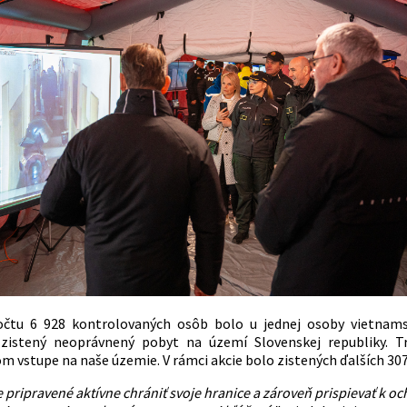
očtu 6 928 kontrolovaných osôb bolo u jednej osoby vietnamske
 zistený neoprávnený pobyt na území Slovenskej republiky. Tri
 vstupe na naše územie. V rámci akcie bolo zistených ďalších 307
 pripravené aktívne chrániť svoje hranice a zároveň prispievať k o