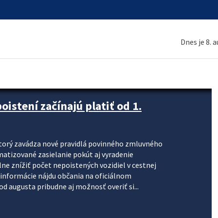
Dnes je 8. 
stení začínajú platiť od 1.
torý zavádza nové pravidlá povinného zmluvného
omatizované zasielanie pokút aj vyradenie
lne znížiť počet nepoistených vozidiel v cestnej
informácie nájdu občania na oficiálnom
 augusta pribudne aj možnosť overiť si...