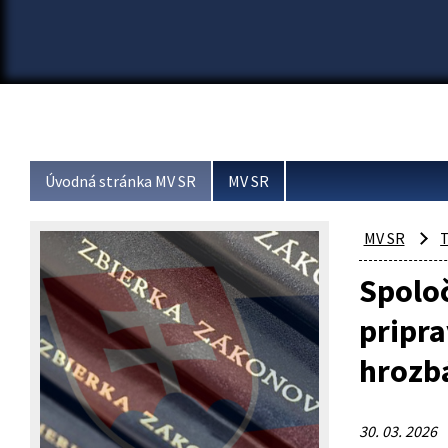
Úvodná stránka MV SR
MV SR
MV SR
T
Spoloč
pripr
hroz
30. 03. 2026