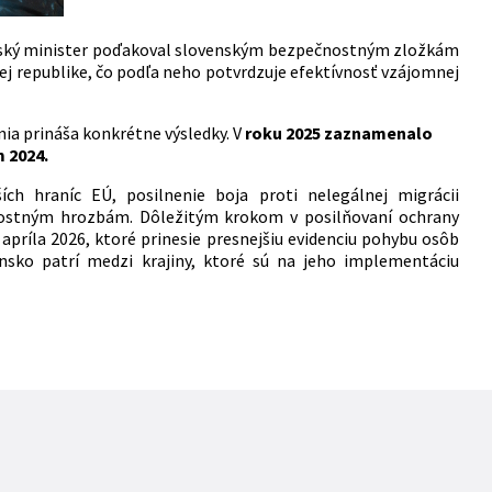
ký minister poďakoval slovenským bezpečnostným zložkám
ej republike, čo podľa neho potvrdzuje efektívnosť vzájomnej
ia prináša konkrétne výsledky. V
roku 2025 zaznamenalo
 2024.
ch hraníc EÚ, posilnenie boja proti nelegálnej migrácii
čnostným hrozbám. Dôležitým krokom v posilňovaní ochrany
 apríla 2026, ktoré prinesie presnejšiu evidenciu pohybu osôb
nsko patrí medzi krajiny, ktoré sú na jeho implementáciu