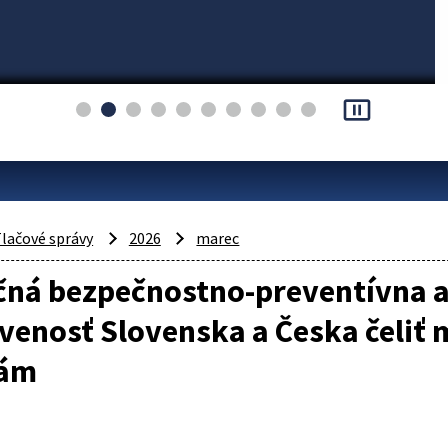
pause_presentation
lačové správy
2026
marec
ná bezpečnostno-preventívna ak
avenosť Slovenska a Česka čeli
bám