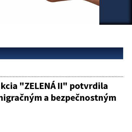
cia "ZELENÁ II" potvrdila
ť migračným a bezpečnostným