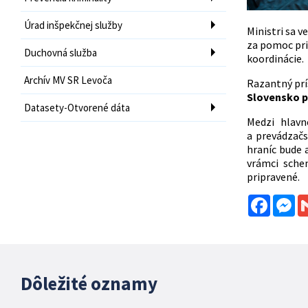
Úrad inšpekčnej služby
Ministri sa v
za pomoc pri
Duchovná služba
koordinácie.
Archív MV SR Levoča
Razantný prís
Slovensko po
Datasety-Otvorené dáta
Medzi hlavn
a prevádzač
hraníc bude 
vrámci sche
pripravené.
Facebo
Me
Dôležité oznamy