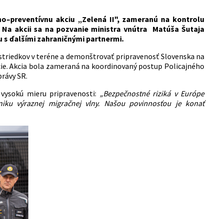
no–preventívnu akciu „Zelená II", zameranú na kontrolu
. Na akcii sa na pozvanie ministra vnútra Matúša Šutaja
u s ďalšími zahraničnými partnermi.
ostriedkov v teréne a demonštrovať pripravenosť Slovenska na
ie. Akcia bola zameraná na koordinovaný postup Policajného
rávy SR.
e vysokú mieru pripravenosti:
„Bezpečnostné riziká v Európe
iku výraznej migračnej vlny. Našou povinnosťou je konať