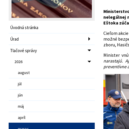
Ministerstv
nelegálnej 
Eštoka zúčas
Úvodná stránka
Cieľom akcie
možné bezpeč
Úrad
zboru, Hasič
Tlačové správy
Minister vnú
narastajú. 
2026
preventívne a
august
júl
jún
máj
apríl
marec