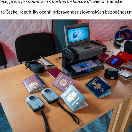
ce, preto je spolupráca s partnermi kľúčová,"
uviedol minister.
tra Českej republiky ocenil pripravenosť slovenských bezpečnostn