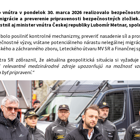
o vnútra v pondelok 30. marca 2026 realizovalo bezpečnost
migrácie a preverenie pripravenosti bezpečnostných zložiek
tnil aj minister vnútra Českej republiky Lubomír Metnar, spol
 bolo posilniť kontrolné mechanizmy, preveriť nasadenie síl a pr
nostné výzvy, vrátane potenciálneho nárastu nelegálnej migrác
ského a záchranného zboru, Leteckého útvaru MV SR a Finančnej sp
tra SR zdôraznil, že aktuálna geopolitická situácia si vyžaduj
Aj relevantné medzinárodné zdroje upozorňujú na možnosť vzn
 byť pripravení.“