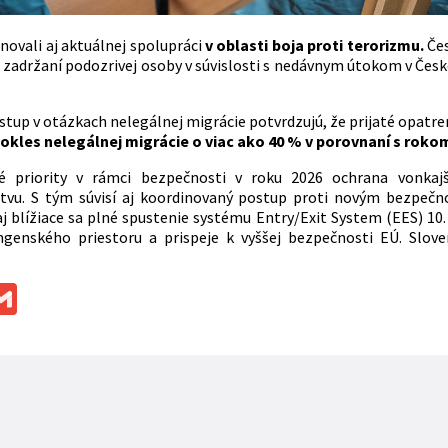
enovali aj aktuálnej spolupráci
v oblasti boja proti terorizmu.
Čes
 zadržaní podozrivej osoby v súvislosti s nedávnym útokom v Česk
tup v otázkach nelegálnej migrácie potvrdzujú, že prijaté opatren
kles nelegálnej migrácie o viac ako 40 % v porovnaní s rokom
é priority v rámci bezpečnosti v roku 2026 ochrana vonkajší
stvu. S tým súvisí aj koordinovaný postup proti novým bezpe
aj blížiace sa plné spustenie systému Entry/Exit System (EES) 10.
ngenského priestoru a prispeje k vyššej bezpečnosti EÚ. Slove
ok
ssenger
Gmail