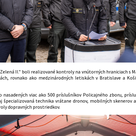
„Zelená II." boli realizované kontroly na vnútorných hraniciach 
ách, rovnako ako medzinárodných letiskách v Bratislave a Košic
o nasadených viac ako 500 príslušníkov Policajného zboru, prísl
 aj špecializovaná technika vrátane dronov, mobilných skenerov a
roly dopravných prostriedkov.