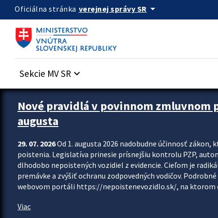
Preskocit na hlavný obsah
arrow_drop_down
verejnej správy SR
Oficiálna stránka
Sekcie MV SR
keyboard_arrow_down
Zastavit automatický posun upútavok
Nové pravidlá v povinnom zmluvnom poi
augusta
29. 07. 2026
Od 1. augusta 2026 nadobudne účinnosť zákon, k
poistenia. Legislatíva prinesie prísnejšiu kontrolu PZP, aut
dlhodobo nepoistených vozidiel z evidencie. Cieľom je radiká
premávke a zvýšiť ochranu zodpovedných vodičov. Podrobné 
webovom portáli https://nepoistenevozidlo.sk/, na ktorom od
Viac