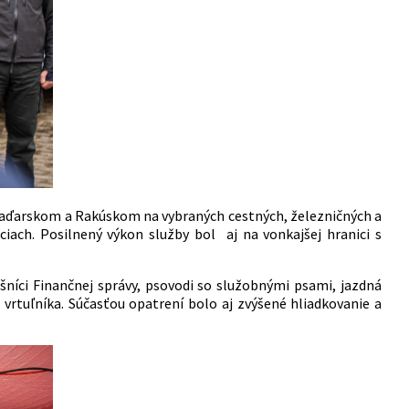
s Maďarskom a Rakúskom na vybraných cestných, železničných a
iach. Posilnený výkon služby bol aj na vonkajšej hranici s
ušníci Finančnej správy, psovodi so služobnými psami, jazdná
 vrtuľníka. Súčasťou opatrení bolo aj zvýšené hliadkovanie a