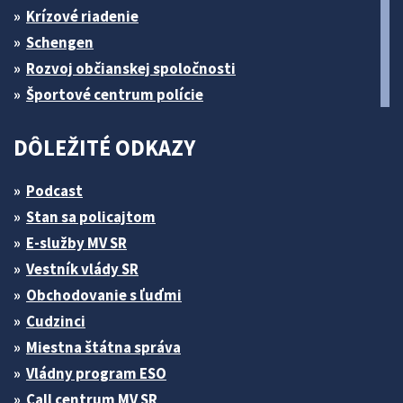
Krízové riadenie
Schengen
Rozvoj občianskej spoločnosti
Športové centrum polície
DÔLEŽITÉ ODKAZY
Podcast
Stan sa policajtom
E-služby MV SR
Vestník vlády SR
Obchodovanie s ľuďmi
Cudzinci
Miestna štátna správa
Vládny program ESO
Call centrum MV SR