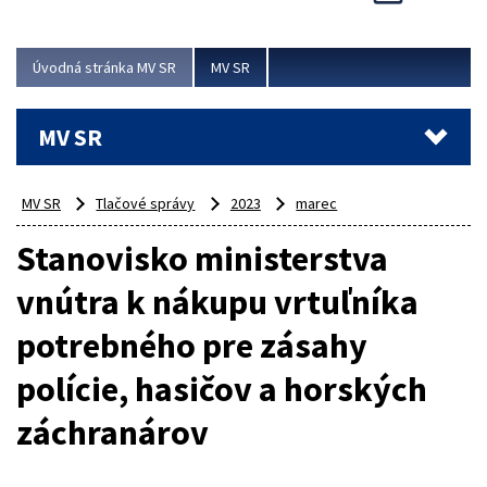
Úvodná stránka MV SR
MV SR
MV SR
MV SR
Tlačové správy
2023
marec
Stanovisko ministerstva
vnútra k nákupu vrtuľníka
potrebného pre zásahy
polície, hasičov a horských
záchranárov