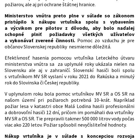
požiarov, ale aj pri ochrane štátnej hranice.
Ministerstvo vnútra preto plne v súlade so zákonom
pristúpilo k nákupu vrtuľníka spolu s vybavením
a výcvikom pre pilotov z dôvodu, aby bolo naďalej
schopné plniť požiadavky všetkých užívateľov
a vykonávať zverené činnosti.
Pomoc zo vzduchu je pre
občanov Slovenskej republiky nesmierne dôležitá.
Efektívnosť hasenia pomocou vrtuľníka Leteckého útvaru
ministerstva vnútra sa za uplynulé roky ukázala nielen na
Slovensku ale aj v zahraničí. Slovenskí hasiči boli spolu
s vrtuľníkom MV SR vyslaní v roku 2021 do Rakúska a minulý
rok do Slovinska či Českej republiky.
V uplynulom roku bola pomoc vrtuľníkov MV SR a OS SR na
našom území pri požiaroch potrebná 10-krát. Napríklad
požiar lesa v katastri obce Malá Lodina hasili profesionálni
a dobrovoľní hasiči 12 dní, pričom im pomáhali dva vrtuľníky
MV SR a OS SR. Tie prepravili takmer 500 000 litrov vody počas
viac ako 220 letov. Požiar spôsobil nevyčísliteľné hodnoty.
Nákup vrtuľníka je v súlade s koncepciou rozvoja