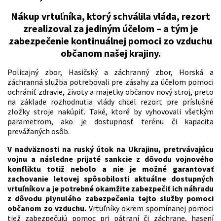
Nákup vrtuľníka, ktorý schválila vláda, rezort
zrealizoval za jediným účelom – a tým je
zabezpečenie kontinuálnej pomoci zo vzduchu
občanom našej krajiny.
Policajný zbor, Hasičský a záchranný zbor, Horská a
záchranná služba potrebovali pre zásahy za účelom pomoci
ochrániť zdravie, životy a majetky občanov nový stroj, preto
na základe rozhodnutia vlády chcel rezort pre príslušné
zložky stroje nakúpiť. Také, ktoré by vyhovovali všetkým
parametrom, ako je dostupnosť terénu či kapacita
prevážaných osôb.
V nadväznosti na ruský útok na Ukrajinu, pretrvávajúcu
vojnu a následne prijaté sankcie z dôvodu vojnového
konfliktu totiž nebolo a nie je možné garantovať
zachovanie letovej spôsobilosti aktuálne dostupných
vrtuľníkov a je potrebné okamžite zabezpečiť ich náhradu
z dôvodu plynulého zabezpečenia tejto služby pomoci
občanom zo vzduchu.
Vrtuľníky okrem spomínanej pomoci
tiež zabezpečujú pomoc pri pátraní či záchrane, hasení