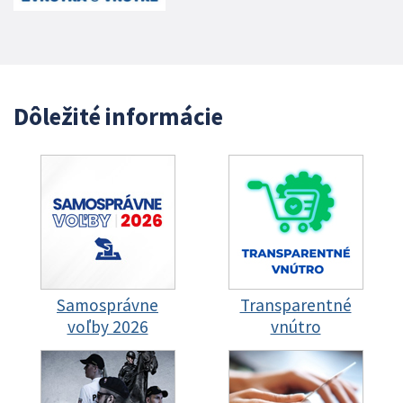
Dôležité informácie
Samosprávne
Transparentné
voľby 2026
vnútro