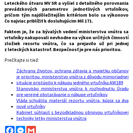
Leteckého útvaru MV SR a vyšiel z detailného porovnania
prevádzkových parametrov jednotlivých vrtuľníkov,
pričom tým najdôležitejším kritériom bolo sa výkonovo
čo najviac priblížiť k dosluhujúcim Mil 171.
Faktom je, že za bývalých vedení ministerstva vnútra sa
vrtuľníky nakupovali nevhodne na výkon určitých činností
zložiek rezortu vnútra, čo sa prejavilo už pri jednej
z leteckých katastrof. Bezpečnosť je pre nás prioritou.
Prečítajte si tiež:
Záchrana životov, ochrana zdravia a majetku občanov
je prioritou, ministerstvo vnútra z dôvodu mimoriadnej
situácie pristúpilo k nákupu jedného vrtuľníka AW189
Stanovisko ministerstva vnútra k rozhodnutiu Úradu
pre verejné obstarávanie o nákupe vrtuľníkov
Vláda schválila materiál rezortu vnútra, kúpia sa dva
nové vrtuľníky
Kabinet súhlasil s bezodkladnou obnovou vrtuľníkovej
techniky letky ministerstva vnútra
Facebook
Messenger
Gmail