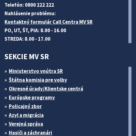
Telefón: 0800 222 222
Nahlásenie problému:
Kontaktný formulár Call Centra MV SR
PO, UT, ŠT, PIA: 8.00 - 16.00
STREDA: 8.00 - 17.00
SEKCIE MV SR
Ministerstvo vnútra SR
Štátna komisia pre volby
Okresné úrady/Klientske centrá
Európske programy
Policajný zbor
Azyl a migrácia
Verejná správa
Hasiči a záchranári