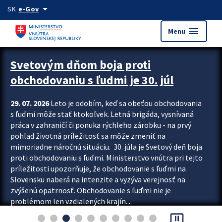
Preskocit na hlavný obsah
arrow_drop_down
SK
e-Gov
menu
Menu
Zastavit automatický posun upútavok
Svetovým dňom boja proti
obchodovaniu s ľudmi je 30. júl
29. 07. 2026
Leto je odobím, keď sa obeťou obchodovania
s ľuďmi môže stať ktokoľvek. Letná brigáda, vysnívaná
práca v zahraničí či ponuka rýchleho zárobku - na prvý
pohľad životná príležitosť sa môže zmeniť na
mimoriadne náročnú situáciu. 30. júla je Svetový deň boja
proti obchodovaniu s ľuďmi. Ministerstvo vnútra pri tejto
príležitosti upozorňuje, že obchodovanie s ľuďmi na
Slovensku naberá na intenzite a vyzýva verejnosť na
zvýšenú opatrnosť. Obchodovanie s ľuďmi nie je
problémom len vzdialených krajín....
pause_presentation
Viac