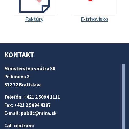
Faktúry
E-trhovisko
KONTAKT
Ministerstvo vnútra SR
Pribinova 2
812 72 Bratislava
Telefón: +421 2 5094 1111
Fax: +421 2 5094 4397
E-mail:
public@minv
.sk
Call centrum: