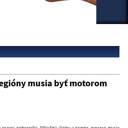
oregióny musia byť motorom
 rozvoj prihraničia. Dôležitú úlohu v tomto procese musia