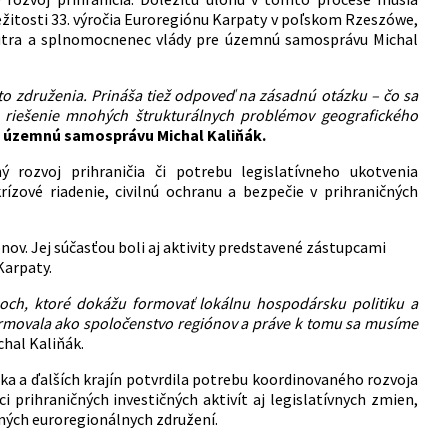
ežitosti 33. výročia Euroregiónu Karpaty v poľskom Rzeszówe,
vnútra a splnomocnenec vlády pre územnú samosprávu Michal
hto združenia. Prináša tiež odpoveď na zásadnú otázku – čo sa
 riešenie mnohých štrukturálnych problémov geografického
 územnú samosprávu Michal Kaliňák.
 rozvoj prihraničia či potrebu legislatívneho ukotvenia
ízové riadenie, civilnú ochranu a bezpečie v prihraničných
ov. Jej súčasťou boli aj aktivity predstavené zástupcami
Karpaty.
h, ktoré dokážu formovať lokálnu hospodársku politiku a
formovala ako spoločenstvo regiónov a práve k tomu sa musíme
hal Kaliňák.
a a ďalších krajín potvrdila potrebu koordinovaného rozvoja
 prihraničných investičných aktivít aj legislatívnych zmien,
ných euroregionálnych združení.