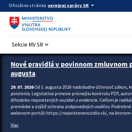
Preskocit na hlavný obsah
arrow_drop_down
verejnej správy SR
Oficiálna stránka
Sekcie MV SR
keyboard_arrow_down
Zastavit automatický posun upútavok
Nové pravidlá v povinnom zmluvnom poi
augusta
29. 07. 2026
Od 1. augusta 2026 nadobudne účinnosť zákon, k
poistenia. Legislatíva prinesie prísnejšiu kontrolu PZP, aut
dlhodobo nepoistených vozidiel z evidencie. Cieľom je radiká
premávke a zvýšiť ochranu zodpovedných vodičov. Podrobné 
webovom portáli https://nepoistenevozidlo.sk/, na ktorom od
Viac