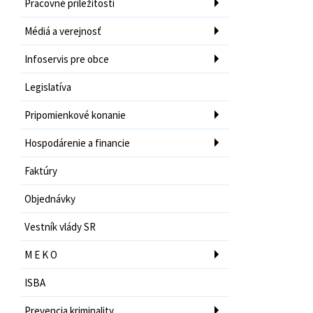
Pracovné príležitosti
Médiá a verejnosť
Infoservis pre obce
Legislatíva
Pripomienkové konanie
Hospodárenie a financie
Faktúry
Objednávky
Vestník vlády SR
M E K O
ISBA
Prevencia kriminality