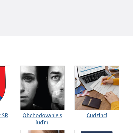
y SR
Obchodovanie s
Cudzinci
ľuďmi