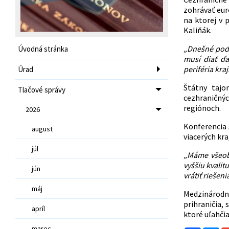
zohrávať eur
na ktorej v 
Kaliňák.
„Dnešné podu
Úvodná stránka
musí diať ď
periféria kraj
Úrad
Štátny tajo
Tlačové správy
cezhraničnýc
regiónoch.
2026
Konferencia 
august
viacerých kr
júl
„Máme všeob
vyššiu kvali
jún
vrátiť riešen
máj
Medzinárodná
prihraničia,
apríl
ktoré uľahči
marec