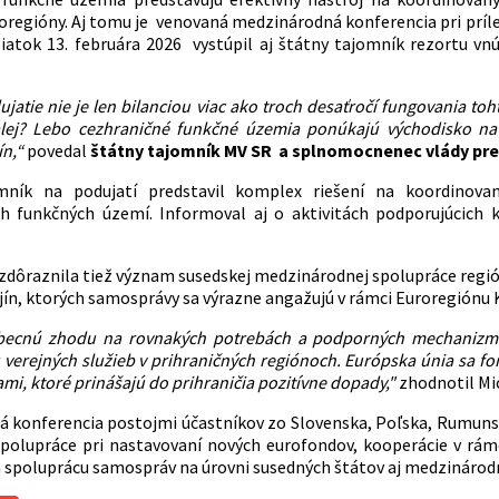
oregióny. Aj tomu je venovaná medzinárodná konferencia pri príl
piatok 13. februára 2026 vystúpil aj štátny tajomník rezortu 
jatie nie je len bilanciou viac ako troch desaťročí fungovania to
alej? Lebo cezhraničné funkčné územia ponúkajú východisko na
ín,“
povedal
štátny tajomník MV SR a splnomocnenec vlády pre
mník na podujatí predstavil komplex riešení na koordinovaný
h funkčných území. Informoval aj o aktivitách podporujúcich kr
zdôraznila tiež význam susedskej medzinárodnej spolupráce región
ajín, ktorých samosprávy sa výrazne angažujú v rámci Euroregiónu 
ecnú zhodu na rovnakých potrebách a podporných mechanizmoc
tu verejných služieb v prihraničných regiónoch. Európska únia sa 
iami, ktoré prinášajú do prihraničia pozitívne dopady,"
zhodnotil Mic
 konferencia postojmi účastníkov zo Slovenska, Poľska, Rumunsk
 spolupráce pri nastavovaní nových eurofondov, kooperácie v rámci
a spoluprácu samospráv na úrovni susedných štátov aj medzinárod