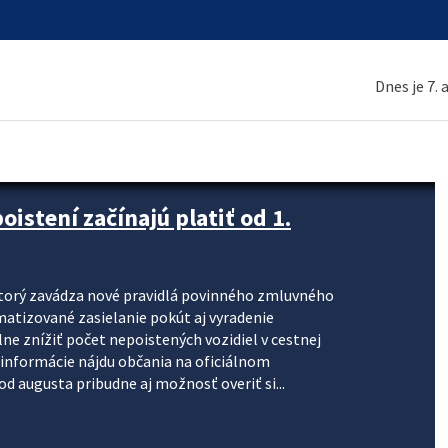
Dnes je 7.
stení začínajú platiť od 1.
torý zavádza nové pravidlá povinného zmluvného
omatizované zasielanie pokút aj vyradenie
lne znížiť počet nepoistených vozidiel v cestnej
informácie nájdu občania na oficiálnom
 augusta pribudne aj možnosť overiť si...