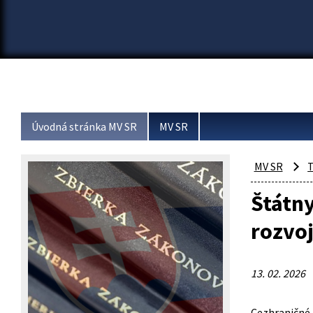
Úvodná stránka MV SR
MV SR
MV SR
T
Štátn
rozvoj
13. 02. 2026
Cezhraničné 