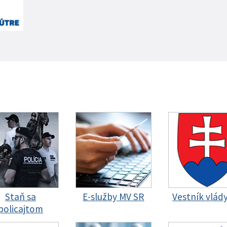
Staň sa
E-služby MV SR
Vestník vlád
policajtom