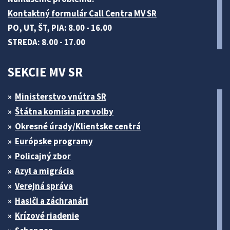
Kontaktný formulár Call Centra MV SR
PO, UT, ŠT, PIA: 8.00 - 16.00
STREDA: 8.00 - 17.00
SEKCIE MV SR
Ministerstvo vnútra SR
Štátna komisia pre volby
Okresné úrady/Klientske centrá
Európske programy
Policajný zbor
Azyl a migrácia
Verejná správa
Hasiči a záchranári
Krízové riadenie