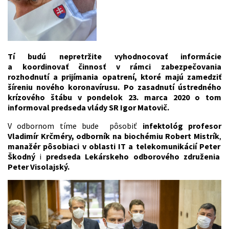
Tí budú nepretržite vyhodnocovať informácie
a koordinovať činnosť v rámci zabezpečovania
rozhodnutí a prijímania opatrení, ktoré majú zamedziť
šíreniu nového koronavírusu. Po zasadnutí ústredného
krízového štábu v pondelok 23. marca 2020 o tom
informoval predseda vlády SR Igor Matovič.
V odbornom tíme bude pôsobiť
infektológ profesor
Vladimír Krčméry,
odborník na biochémiu Robert Mistrík
,
manažér pôsobiaci v oblasti IT a telekomunikácií Peter
Škodný
i
predseda Lekárskeho odborového združenia
Peter Visolajský.