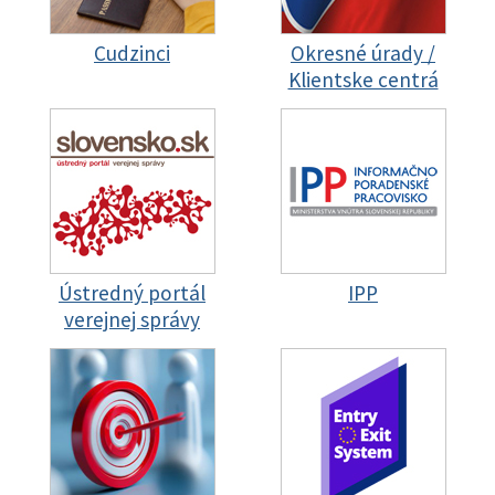
Cudzinci
Okresné úrady /
Klientske centrá
Ústredný portál
IPP
verejnej správy