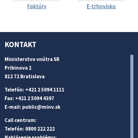
Faktúry
E-trhovisko
KONTAKT
Ministerstvo vnútra SR
Pribinova 2
812 72 Bratislava
Telefón: +421 2 5094 1111
Fax: +421 2 5094 4397
E-mail:
public@minv
.sk
Call centrum:
Telefón: 0800 222 222
Nahlásenie problému: