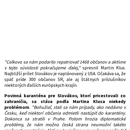
"Celkovo sa nám podarilo repatriovať 1468 občanov a aktívne
v tejto súvislosti pokračujeme ďalej,"
spresnil Martin Klus.
Najbližší prílet Slovákov je naplánovaný z USA. Očakáva sa, že
späť príde 300 občanov SR, ale aj štátnych príslušníkov
niektorých ďalších európskych krajín.
Povinná karanténa pre Slovákov, ktorí pricestovali zo
zahraničia, sa stáva podľa Martina Klusa niekedy
problémom
.
"Bohužiaľ, stali sa nám prípady, ako nedávno v
Česku, keď niektorí občania odmietli nastúpiť do karantény.
Dokonca sa stratili v Prahe. Potom hrozia diplomatické
problémy, že nám možno česká strana neumožní takéto