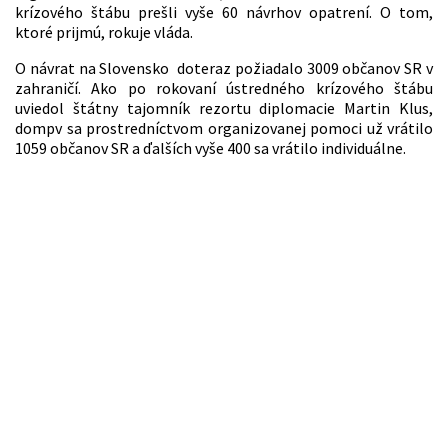
krízového štábu prešli vyše 60 návrhov opatrení. O tom,
ktoré prijmú, rokuje vláda.
O návrat na Slovensko doteraz požiadalo 3009 občanov SR v
zahraničí. Ako po rokovaní ústredného krízového štábu
uviedol štátny tajomník rezortu diplomacie Martin Klus,
dompv sa prostredníctvom organizovanej pomoci už vrátilo
1059 občanov SR a ďalších vyše 400 sa vrátilo individuálne.