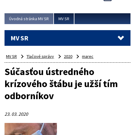
Viac
Úvodná stránka MV SR
MV SR
MV SR
MV SR
Tlačové správy
2020
marec
Súčasťou ústredného
krízového štábu je užší tím
odborníkov
23. 03. 2020