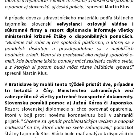
možnosti repatriácie. Aktívne to riešime a museli sme požiadať
o pomoc aj slovenskú, aj českú políciu,"
spresnil Martin Klus.
V prípade dovozu zdravotníckeho materiálu podľa štátneho
tajomníka slovenskí
veľvyslanci oslovujú vládne i
súkromné firmy a rezort diplomacie informuje všetky
ministerské krízové štáby o disponibilných ponukách.
"Budeme tak robiť aj cez spoločnú platformu, o ktorej sa v
pondelok diskutuje a pravdepodobne sa v najbližších
hodinách zriadi. Viem si to predstaviť ako nejaký spoločný e-
mail, kde budeme takéto ponuky môcť zasielať z celého sveta,
a z ktorých si potom budú môcť rôzne inštitúcie vyberať,"
spresnil Martin Klus.
V
Bratislave by mohli tento týždeň pristáť dve, prípadne
tri lietadlá z Číny. Ministerstvo zahraničných vecí
zabezpečilo už všetky potrebné transportné dokumenty.
Slovensku ponúkli pomoc aj Južná Kórea či Japonsko.
Rezort slovenskej diplomacie si chce porovnať opatrenia,
ktoré v boji proti novému koronavírusu boli v zahraničí
prijaté. "
Chceme sa vyhnúť problematickým veciam a naopak
nadviazať na tie, ktoré inde vo svete zafungovali,"
podotkol
štátny tajomník Klus. Vláda bude mať analýzu k dispozícii do