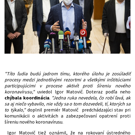
"Títo ľudia budú jadrom tímu, ktorého úlohu je zosúladiť
procesy medzi jednotlivými rezortmi a všetkými inštitúciami
participujúcimi v procese aktivít proti šíreniu nového
koronavírusu,"
uviedol Igor Matovič. Doteraz podľa neho
chýbala koordinácia
.
"Jedna ruka nevedela, čo robí ľavá, ak
sa aj niečo vybavilo, nie vždy sa o tom dozvedeli, tí, ktorých sa
to týkalo,"
doplnil premiér Matovič predchádzajúci stav pri
komunikácii o aktivitách a zabezpečovaní opatrení proti
šíreniu nového koronavírusu.
Igor Matovič tiež oznámil, že na rokovaní ústredného