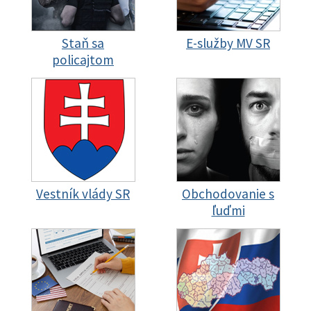
Staň sa
E-služby MV SR
policajtom
Vestník vlády SR
Obchodovanie s
ľuďmi