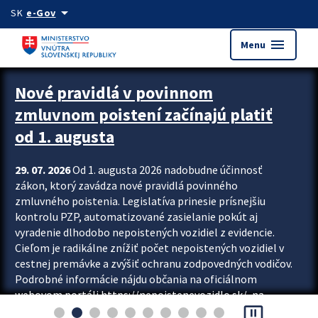
Preskocit na hlavný obsah
arrow_drop_down
SK
e-Gov
menu
Menu
Zastavit automatický posun upútavok
Nové pravidlá v povinnom
zmluvnom poistení začínajú platiť
od 1. augusta
29. 07. 2026
Od 1. augusta 2026 nadobudne účinnosť
zákon, ktorý zavádza nové pravidlá povinného
zmluvného poistenia. Legislatíva prinesie prísnejšiu
kontrolu PZP, automatizované zasielanie pokút aj
vyradenie dlhodobo nepoistených vozidiel z evidencie.
Cieľom je radikálne znížiť počet nepoistených vozidiel v
cestnej premávke a zvýšiť ochranu zodpovedných vodičov.
Podrobné informácie nájdu občania na oficiálnom
webovom portáli https://nepoistenevozidlo.sk/, na
pause_presentation
ktorom od augusta pribudne aj možnosť overiť si...