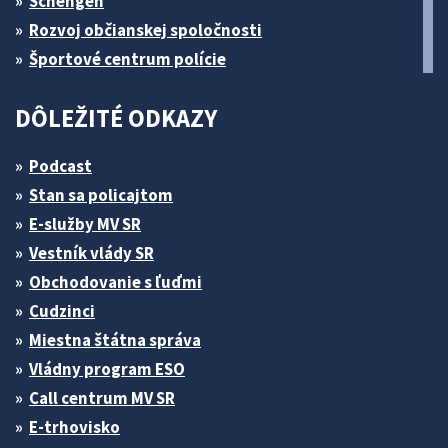
Schengen
Rozvoj občianskej spoločnosti
Športové centrum polície
DÔLEŽITÉ ODKAZY
Podcast
Stan sa policajtom
E-služby MV SR
Vestník vlády SR
Obchodovanie s ľuďmi
Cudzinci
Miestna štátna správa
Vládny program ESO
Call centrum MV SR
E-trhovisko