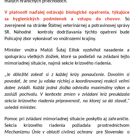
malých hraničných priechodoch.
V platnosti naďalej ostávajú biologické opatrenia, týkajúce
sa hygienických podmienok a vstupu do chovov.
Sú
zverejnené na stránke Štátnej veterinárnej a potravinovej správy
SR. Náhodné kontroly dodržiavania týchto opatrení bude
Policajný zbor vykonávať vo vnútrozemí krajiny.
Minister vnútra Matúš Šutaj Eštok vyzdvihol nasadenie a
spoluprácu všetkých zložiek, ktoré sa podieľali na zvládaní tejto
mimoriadnej situácie, najmä sekcie krízového riadenia.
„Je dôležité zobrať si z každej krízy ponaučenie. Dovolím si
povedať, že sme ju vďaka rýchlej a koordinovanej reakcii veľmi
dobre zvládli. Každá jedná zložka odviedla maximálny výkon a
zaslúži pochvalu. V kontexte zmien v zvládaní kríz preukázala
sekcia krízového riadenia pripravenosť, na ktorej sa dá stavať,“
uviedol minister.
Pomoc pri zvládaní mimoriadnej situácie poskytlo aj zahraničie.
Sekcia krízového riadenia požiadala prostredníctvom
Mechanizmu Únie v oblasti civilnej ochrany
pre Slovensko o