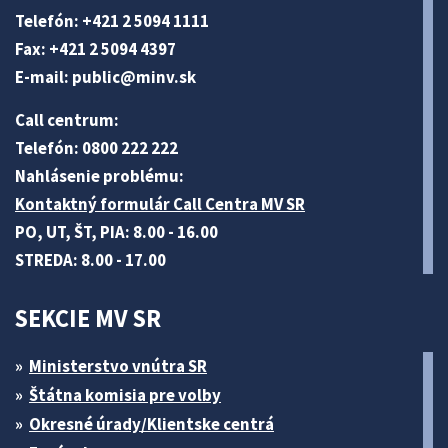
Telefón: +421 2 5094 1111
Fax: +421 2 5094 4397
E-mail:
public@minv
.sk
Call centrum:
Telefón: 0800 222 222
Nahlásenie problému:
Kontaktný formulár Call Centra MV SR
PO, UT, ŠT, PIA: 8.00 - 16.00
STREDA: 8.00 - 17.00
SEKCIE MV SR
Ministerstvo vnútra SR
Štátna komisia pre volby
Okresné úrady/Klientske centrá