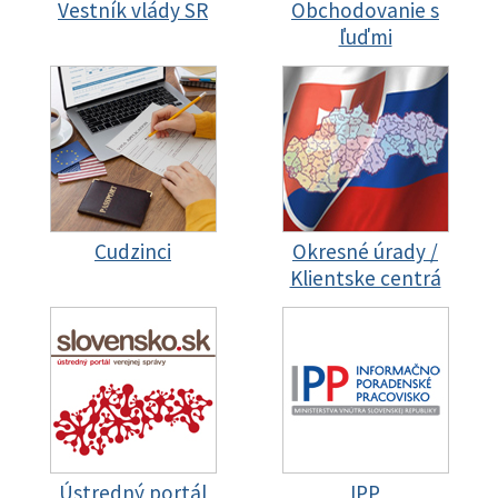
Vestník vlády SR
Obchodovanie s
ľuďmi
Cudzinci
Okresné úrady /
Klientske centrá
Ústredný portál
IPP