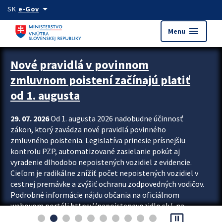
Preskocit na hlavný obsah
arrow_drop_down
SK
e-Gov
menu
Menu
Zastavit automatický posun upútavok
Nové pravidlá v povinnom
zmluvnom poistení začínajú platiť
od 1. augusta
29. 07. 2026
Od 1. augusta 2026 nadobudne účinnosť
zákon, ktorý zavádza nové pravidlá povinného
zmluvného poistenia. Legislatíva prinesie prísnejšiu
kontrolu PZP, automatizované zasielanie pokút aj
vyradenie dlhodobo nepoistených vozidiel z evidencie.
Cieľom je radikálne znížiť počet nepoistených vozidiel v
cestnej premávke a zvýšiť ochranu zodpovedných vodičov.
Podrobné informácie nájdu občania na oficiálnom
webovom portáli https://nepoistenevozidlo.sk/, na
pause_presentation
ktorom od augusta pribudne aj možnosť overiť si...