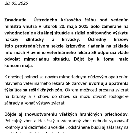
20. 05. 2025
Zasadnutie Ústredného krízového štábu pod vedením
ministra vnútra v utorok 20. mája 2025 bolo zamerané na
vyhodnotenie aktuálnej situácie a riziká opätovného výskytu
nákazy slintačky a krívačky. Ústredný krízový
štáb prostredníctvom sekcie krízového riadenia na základe
informácií Hlavného veterinárneho lekára SR odporučí vláde
odvolať mimoriadnu situáciu. Dôjsť by k tomu malo
koncom mája.
K dnešnej polnoci sa novým mimoriadnym núdzovým opatrením
hlavného veterinárneho lekára SR zároveň
uvoľňujú opatrenia
týkajúce sa reštrikčných zó
n. Okrem možnosti presunu zvierat
na bitúnky a z chovu do chovu sa môžu otvoriť zoologické
záhrady a konať výstavy zvierat.
Dôjde aj znovuotvoreniu všetkých hraničných priechodov.
Policajný zbor a Hasičský a záchranný zbor nebudú vykonávať
kontroly ani dezinfekciu vozidiel, odstránené budú aj zátarasy na