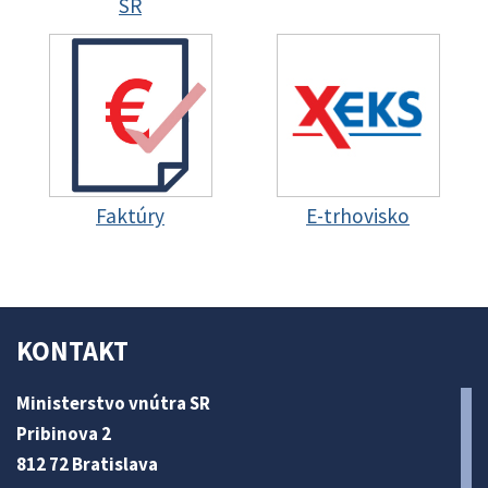
SR
Faktúry
E-trhovisko
KONTAKT
Ministerstvo vnútra SR
Pribinova 2
812 72 Bratislava