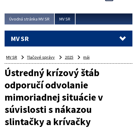
Viac
Úvodná stránka MV SR
MV SR
MV SR
MV SR
Tlačové správy
2025
máj
Ústredný krízový štáb
odporučí odvolanie
mimoriadnej situácie v
súvislosti s nákazou
slintačky a krívačky