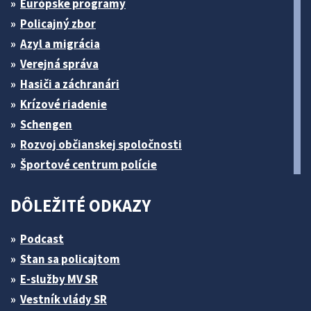
Európske programy
Policajný zbor
Azyl a migrácia
Verejná správa
Hasiči a záchranári
Krízové riadenie
Schengen
Rozvoj občianskej spoločnosti
Športové centrum polície
DÔLEŽITÉ ODKAZY
Podcast
Stan sa policajtom
E-služby MV SR
Vestník vlády SR