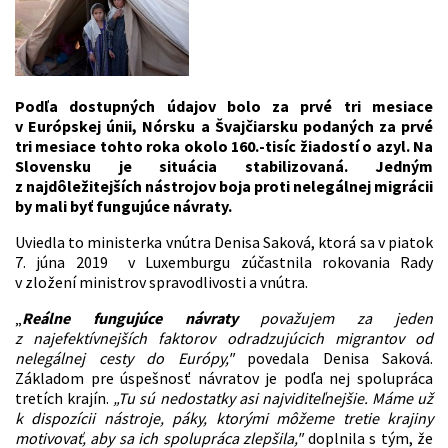
Podľa dostupných údajov bolo za prvé tri mesiace
v Európskej únii, Nórsku a Švajčiarsku podaných za prvé
tri mesiace tohto roka okolo 160.-tisíc žiadostí o azyl. Na
Slovensku je situácia stabilizovaná. Jedným
z najdôležitejších nástrojov boja proti nelegálnej migrácii
by mali byť fungujúce návraty.
Uviedla to ministerka vnútra Denisa Saková, ktorá sa v piatok
7. júna 2019 v Luxemburgu zúčastnila rokovania Rady
v zložení ministrov spravodlivosti a vnútra.
„
Reálne fungujúce návraty
považujem za jeden
z najefektívnejších faktorov odradzujúcich migrantov od
nelegálnej cesty do Európy,"
povedala Denisa Saková.
Základom pre úspešnosť návratov je podľa nej spolupráca
tretích krajín.
„Tu sú nedostatky asi najviditeľnejšie. Máme už
k dispozícii nástroje, páky, ktorými môžeme tretie krajiny
motivovať, aby sa ich spolupráca zlepšila,"
doplnila s tým, že