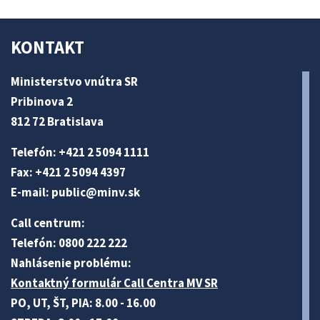
KONTAKT
Ministerstvo vnútra SR
Pribinova 2
812 72 Bratislava
Telefón: +421 2 5094 1111
Fax: +421 2 5094 4397
E-mail:
public@minv
.sk
Call centrum:
Telefón: 0800 222 222
Nahlásenie problému:
Kontaktný formulár Call Centra MV SR
PO, UT, ŠT, PIA: 8.00 - 16.00