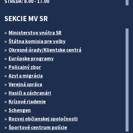
STREDA: 8.00 - 17.00
SEKCIE MV SR
Ministerstvo vnútra SR
Štátna komisia pre volby
Okresné úrady/Klientske centrá
Európske programy
Policajný zbor
Azyl a migrácia
Verejná správa
Hasiči a záchranári
Krízové riadenie
Schengen
Rozvoj občianskej spoločnosti
Športové centrum polície