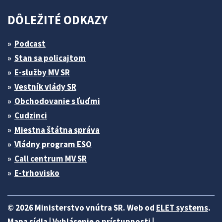
DÔLEŽITÉ ODKAZY
Podcast
Stan sa policajtom
E-služby MV SR
Vestník vlády SR
Obchodovanie s ľuďmi
Cudzinci
Miestna štátna správa
Vládny program ESO
Call centrum MV SR
E-trhovisko
© 2026 Ministerstvo vnútra SR. Web od
ELET systems
.
Mapa sídla
|
Vyhlásenie o prístupnosti
|