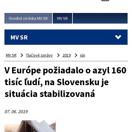
Viac
Úvodná stránka MV SR
MV SR
MV SR
MV SR
Tlačové správy
2019
jún
V Európe požiadalo o azyl 160
tisíc ľudí, na Slovensku je
situácia stabilizovaná
07. 06. 2019