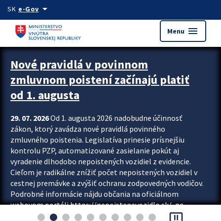
Preskocit na hlavný obsah
arrow_drop_down
SK
e-Gov
menu
Menu
Zastavit automatický posun upútavok
Nové pravidlá v povinnom
zmluvnom poistení začínajú platiť
od 1. augusta
29. 07. 2026
Od 1. augusta 2026 nadobudne účinnosť
zákon, ktorý zavádza nové pravidlá povinného
zmluvného poistenia. Legislatíva prinesie prísnejšiu
kontrolu PZP, automatizované zasielanie pokút aj
vyradenie dlhodobo nepoistených vozidiel z evidencie.
Cieľom je radikálne znížiť počet nepoistených vozidiel v
cestnej premávke a zvýšiť ochranu zodpovedných vodičov.
Podrobné informácie nájdu občania na oficiálnom
webovom portáli https://nepoistenevozidlo.sk/, na
pause_presentation
ktorom od augusta pribudne aj možnosť overiť si...