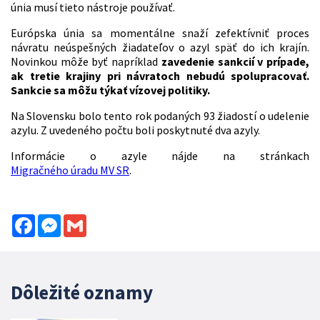
únia musí tieto nástroje používať.
Európska únia sa momentálne snaží zefektívniť proces
návratu neúspešných žiadateľov o azyl späť do ich krajín.
Novinkou môže byť napríklad
zavedenie sankcií v prípade,
ak tretie krajiny pri návratoch nebudú spolupracovať.
Sankcie sa môžu týkať vízovej politiky.
Na Slovensku bolo tento rok podaných 93 žiadostí o udelenie
azylu. Z uvedeného počtu boli poskytnuté dva azyly.
Informácie o azyle nájde na stránkach
Migračného úradu MV SR
.
Facebook
Messenger
Gmail
Dôležité oznamy