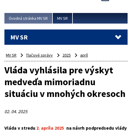
Viac
Úvodná stránka MV SR
MV SR
MV SR
MV SR
Tlačové správy
2025
apríl
Vláda vyhlásila pre výskyt
medveďa mimoriadnu
situáciu v mnohých okresoch
02. 04. 2025
Vláda v stredu
2. apríla 2025
na návrh podpredsedu vlády