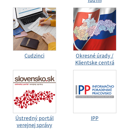
ľuďmi
Cudzinci
Okresné úrady /
Klientske centrá
Ústredný portál
IPP
verejnej správy