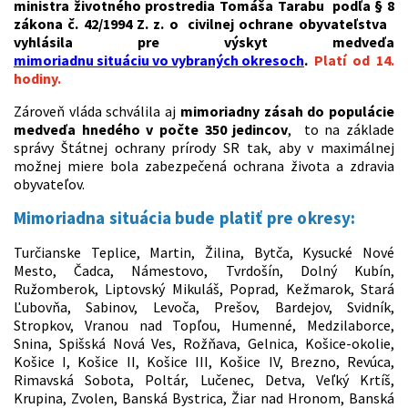
ministra životného prostredia Tomáša Tarabu podľa § 8
zákona č. 42/1994 Z. z. o civilnej ochrane obyvateľstva
vyhlásila pre výskyt medveďa
mimoriadnu situáciu vo vybraných okresoch
.
Platí od 14.
hodiny.
Zároveň vláda schválila aj
mimoriadny zásah do populácie
medveďa hnedého v počte 350 jedincov
, to na základe
správy Štátnej ochrany prírody SR tak, aby v maximálnej
možnej miere bola zabezpečená ochrana života a zdravia
obyvateľov.
Mimoriadna situácia bude platiť pre okresy:
Turčianske Teplice, Martin, Žilina, Bytča, Kysucké Nové
Mesto, Čadca, Námestovo, Tvrdošín, Dolný Kubín,
Ružomberok, Liptovský Mikuláš, Poprad, Kežmarok, Stará
Ľubovňa, Sabinov, Levoča, Prešov, Bardejov, Svidník,
Stropkov, Vranou nad Topľou, Humenné, Medzilaborce,
Snina, Spišská Nová Ves, Rožňava, Gelnica, Košice-okolie,
Košice I, Košice II, Košice III, Košice IV, Brezno, Revúca,
Rimavská Sobota, Poltár, Lučenec, Detva, Veľký Krtíš,
Krupina, Zvolen, Banská Bystrica, Žiar nad Hronom, Banská