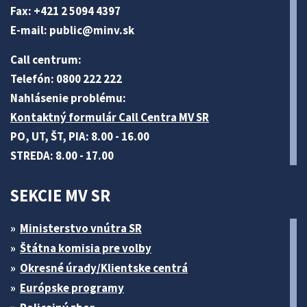
Fax: +421 2 5094 4397
E-mail:
public@minv
.sk
Call centrum:
Telefón: 0800 222 222
Nahlásenie problému:
Kontaktný formulár Call Centra MV SR
PO, UT, ŠT, PIA: 8.00 - 16.00
STREDA: 8.00 - 17.00
SEKCIE MV SR
Ministerstvo vnútra SR
Štátna komisia pre volby
Okresné úrady/Klientske centrá
Európske programy