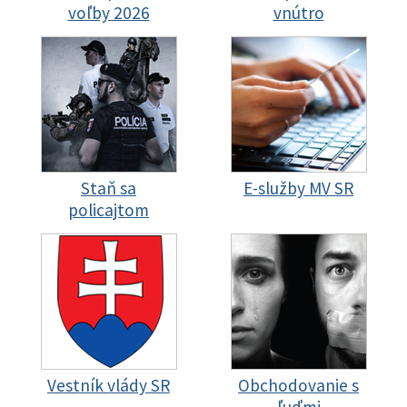
voľby 2026
vnútro
Staň sa
E-služby MV SR
policajtom
Vestník vlády SR
Obchodovanie s