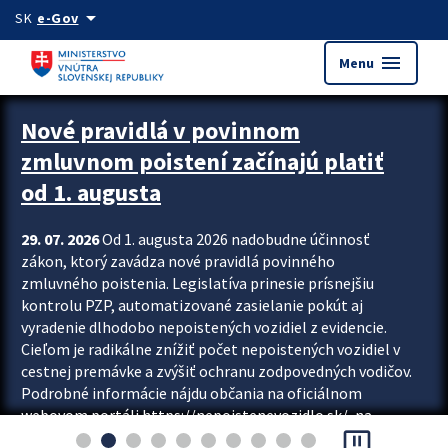
Preskocit na hlavný obsah
arrow_drop_down
SK
e-Gov
menu
Menu
Zastavit automatický posun upútavok
Nové pravidlá v povinnom
zmluvnom poistení začínajú platiť
od 1. augusta
29. 07. 2026
Od 1. augusta 2026 nadobudne účinnosť
zákon, ktorý zavádza nové pravidlá povinného
zmluvného poistenia. Legislatíva prinesie prísnejšiu
kontrolu PZP, automatizované zasielanie pokút aj
vyradenie dlhodobo nepoistených vozidiel z evidencie.
Cieľom je radikálne znížiť počet nepoistených vozidiel v
cestnej premávke a zvýšiť ochranu zodpovedných vodičov.
Podrobné informácie nájdu občania na oficiálnom
webovom portáli https://nepoistenevozidlo.sk/, na
pause_presentation
ktorom od augusta pribudne aj možnosť overiť si...