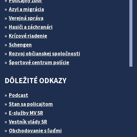
Policajný zbor
Azyl a migrácia
Verejná správa
Hasiči a záchranári
Krízové riadenie
Schengen
Rozvoj občianskej spoločnosti
Športové centrum polície
DÔLEŽITÉ ODKAZY
Podcast
Stan sa policajtom
E-služby MV SR
Vestník vlády SR
Obchodovanie s ľuďmi