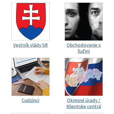
Vestník vlády SR
Obchodovanie s
ľuďmi
Cudzinci
Okresné úrady /
Klientske centrá