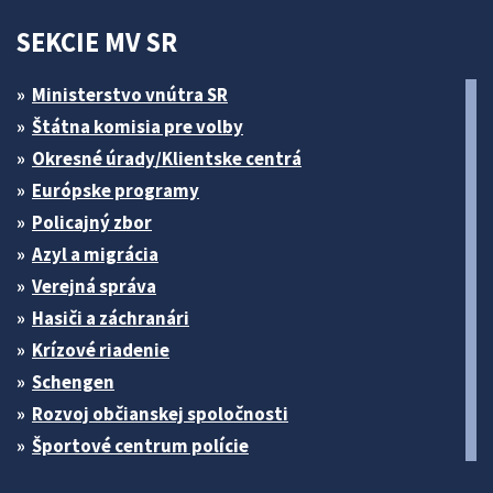
SEKCIE MV SR
Ministerstvo vnútra SR
Štátna komisia pre volby
Okresné úrady/Klientske centrá
Európske programy
Policajný zbor
Azyl a migrácia
Verejná správa
Hasiči a záchranári
Krízové riadenie
Schengen
Rozvoj občianskej spoločnosti
Športové centrum polície