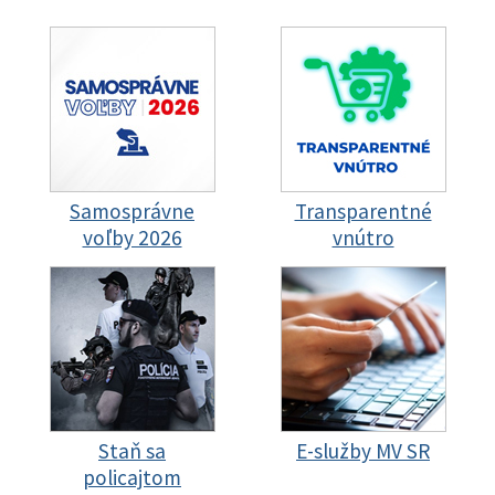
Samosprávne
Transparentné
voľby 2026
vnútro
Staň sa
E-služby MV SR
policajtom