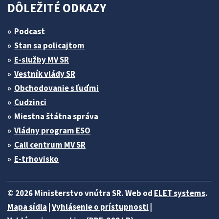
DÔLEŽITÉ ODKAZY
Podcast
Stan sa policajtom
E-služby MV SR
Vestník vlády SR
Obchodovanie s ľuďmi
Cudzinci
Miestna štátna správa
Vládny program ESO
Call centrum MV SR
E-trhovisko
© 2026 Ministerstvo vnútra SR. Web od
ELET systems
.
Mapa sídla
|
Vyhlásenie o prístupnosti
|