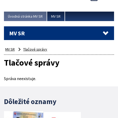
Viac
Úvodná stránka MV SR
MV SR
MV SR
MV SR
Tlačové správy
Tlačové správy
Správa neexistuje.
Dôležité oznamy