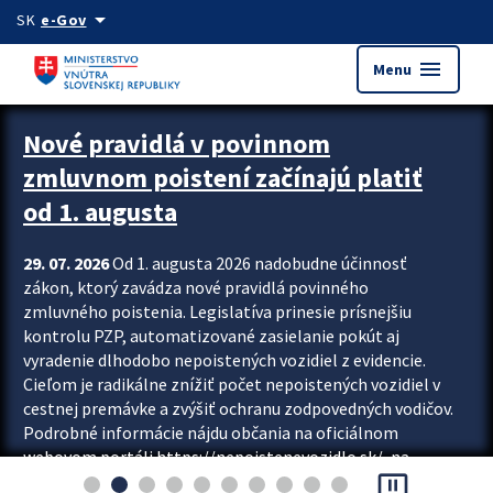
Preskocit na hlavný obsah
arrow_drop_down
SK
e-Gov
menu
Menu
Zastavit automatický posun upútavok
Nové pravidlá v povinnom
zmluvnom poistení začínajú platiť
od 1. augusta
29. 07. 2026
Od 1. augusta 2026 nadobudne účinnosť
zákon, ktorý zavádza nové pravidlá povinného
zmluvného poistenia. Legislatíva prinesie prísnejšiu
kontrolu PZP, automatizované zasielanie pokút aj
vyradenie dlhodobo nepoistených vozidiel z evidencie.
Cieľom je radikálne znížiť počet nepoistených vozidiel v
cestnej premávke a zvýšiť ochranu zodpovedných vodičov.
Podrobné informácie nájdu občania na oficiálnom
webovom portáli https://nepoistenevozidlo.sk/, na
pause_presentation
ktorom od augusta pribudne aj možnosť overiť si...