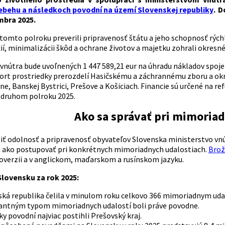
iebehu a následkoch povodní na území Slovenskej republiky
. 
bra 2025.
tomto polroku preverili pripravenosť štátu a jeho schopnosť rýchl
ií, minimalizácii škôd a ochrane životov a majetku zohrali okresné 
 vnútra bude uvoľnených 1 447 589,21 eur na úhradu nákladov sp
ort prostriedky prerozdelí Hasičskému a záchrannému zboru a okre
ine, Banskej Bystrici, Prešove a Košiciach. Financie sú určené na r
 druhom polroku 2025.
Ako sa správať pri mimoria
iť odolnosť a pripravenosť obyvateľov Slovenska ministerstvo vnút
, ako postupovať pri konkrétnych mimoriadnych udalostiach.
Brož
overzii a v anglickom, maďarskom a rusínskom jazyku.
Slovensku za rok 2025:
ská republika čelila v minulom roku celkovo 366 mimoriadnym uda
ntným typom mimoriadnych udalostí boli práve povodne.
y povodní najviac postihli Prešovský kraj.