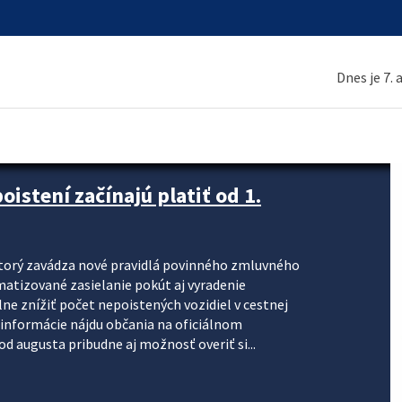
Dnes je 7.
stení začínajú platiť od 1.
torý zavádza nové pravidlá povinného zmluvného
omatizované zasielanie pokút aj vyradenie
lne znížiť počet nepoistených vozidiel v cestnej
informácie nájdu občania na oficiálnom
 augusta pribudne aj možnosť overiť si...