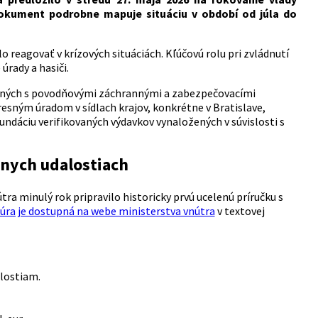
Dokument podrobne mapuje situáciu v období od júla do
o reagovať v krízových situáciách.
Kľúčovú rolu pri zvládnutí
úrady a hasiči.
ojených s povodňovými záchrannými a zabezpečovacími
sným úradom v sídlach krajov, konkrétne v Bratislave,
efundáciu verifikovaných výdavkov vynaložených v súvislosti s
dnych udalostiach
ra minulý rok pripravilo historicky prvú ucelenú príručku s
úra je dostupná na webe ministerstva vnútra
v textovej
lostiam.