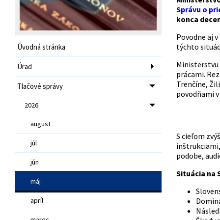
Správu o pr
konca decem
Povodne aj v 
týchto situác
Úvodná stránka
Ministerstvu
Úrad
prácami. Rez
Trenčíne, Žil
Tlačové správy
povodňami v
2026
august
S cieľom zvýš
júl
inštrukciami
podobe, audi
jún
Situácia na 
máj
Sloven
apríl
Domina
Následk
marec