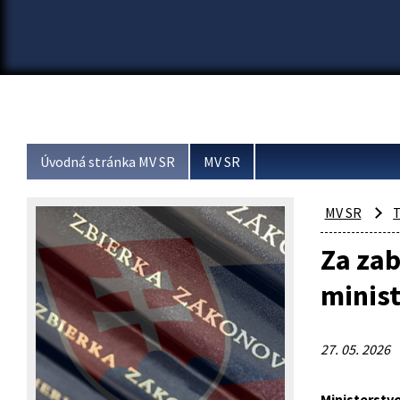
Úvodná stránka MV SR
MV SR
MV SR
T
Za zab
minist
27. 05. 2026
Ministerstv