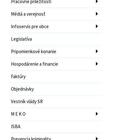
Pracovné príležitosti
Médiá a verejnosť
Infoservis pre obce
Legislatíva
Pripomienkové konanie
Hospodárenie a financie
Faktúry
Objednávky
Vestník vlády SR
M E K O
ISBA
Prevencia kriminality