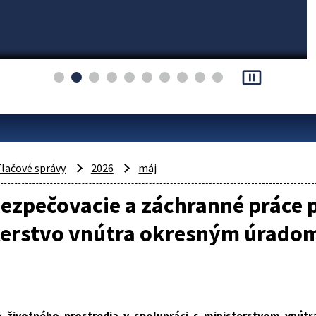
pause_presentation
lačové správy
2026
máj
ezpečovacie a záchranné práce p
erstvo vnútra okresným úradom 
o životného prostredia v spolupráci s ministerstvom vnútr