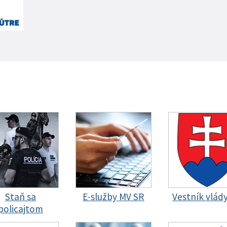
Staň sa
E-služby MV SR
Vestník vlád
policajtom