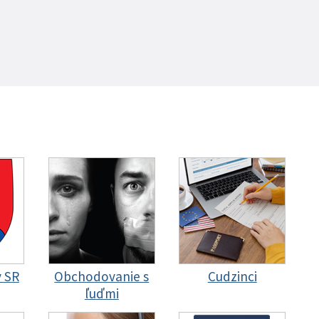
y SR
Obchodovanie s
Cudzinci
ľuďmi