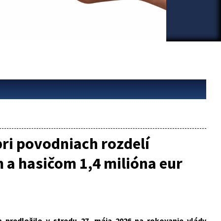
ri povodniach rozdelí
a hasičom 1,4 milióna eur
a predložilo v stredu 27. mája 2026 na rokovanie vlády