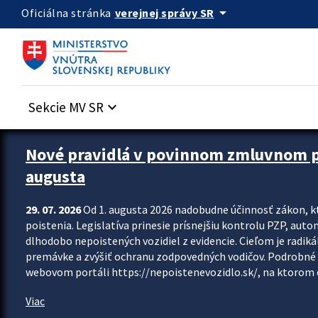
Preskocit na hlavný obsah
arrow_drop_down
verejnej správy SR
Oficiálna stránka
Sekcie MV SR
keyboard_arrow_down
Zastavit automatický posun upútavok
Nové pravidlá v povinnom zmluvnom poi
augusta
29. 07. 2026
Od 1. augusta 2026 nadobudne účinnosť zákon, k
poistenia. Legislatíva prinesie prísnejšiu kontrolu PZP, aut
dlhodobo nepoistených vozidiel z evidencie. Cieľom je radiká
premávke a zvýšiť ochranu zodpovedných vodičov. Podrobné 
webovom portáli https://nepoistenevozidlo.sk/, na ktorom od
Viac