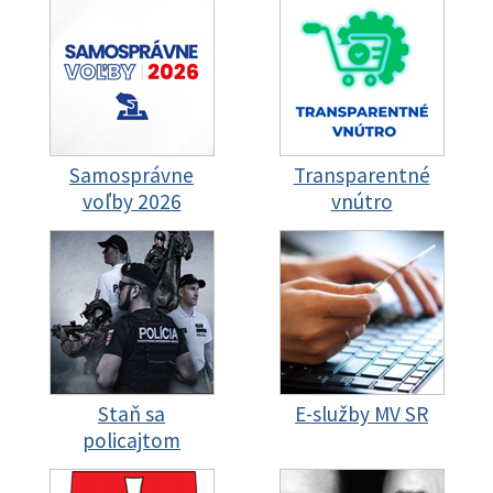
Samosprávne
Transparentné
voľby 2026
vnútro
Staň sa
E-služby MV SR
policajtom