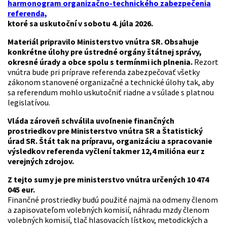
harmonogram organizačno-technického zabezpečenia
referenda,
ktoré sa uskutoční v sobotu 4. júla 2026.
Materiál pripravilo Ministerstvo vnútra SR. Obsahuje
konkrétne úlohy pre ústredné orgány štátnej správy,
okresné úrady a obce spolu s termínmi ich plnenia.
Rezort
vnútra bude pri príprave referenda zabezpečovať všetky
zákonom stanovené organizačné a technické úlohy tak, aby
sa referendum mohlo uskutočniť riadne a v súlade s platnou
legislatívou.
Vláda zároveň schválila uvoľnenie finančných
prostriedkov pre Ministerstvo vnútra SR a Štatistický
úrad SR. Štát tak na prípravu, organizáciu a spracovanie
výsledkov referenda vyčlení takmer 12,4 milióna eur z
verejných zdrojov.
Z tejto sumy je pre ministerstvo vnútra určených 10 474
045 eur.
Finančné prostriedky budú použité najmä na odmeny členom
a zapisovateľom volebných komisií, náhradu mzdy členom
volebných komisií, tlač hlasovacích lístkov, metodických a