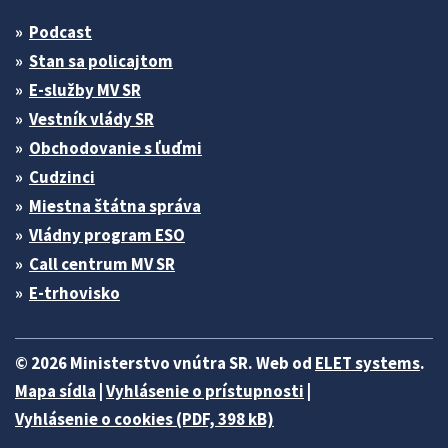
Podcast
Stan sa policajtom
E-služby MV SR
Vestník vlády SR
Obchodovanie s ľuďmi
Cudzinci
Miestna štátna správa
Vládny program ESO
Call centrum MV SR
E-trhovisko
© 2026 Ministerstvo vnútra SR. Web od
ELET systems
.
Mapa sídla
|
Vyhlásenie o prístupnosti
|
Vyhlásenie o cookies (PDF, 398 kB)