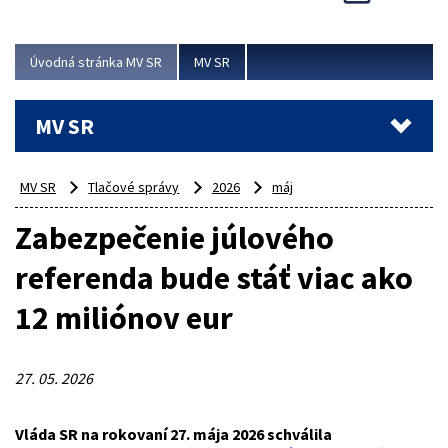
Viac
Úvodná stránka MV SR
MV SR
MV SR
MV SR
Tlačové správy
2026
máj
Zabezpečenie júlového
referenda bude stáť viac ako
12 miliónov eur
27. 05. 2026
Vláda SR na rokovaní 27. mája 2026 schválila