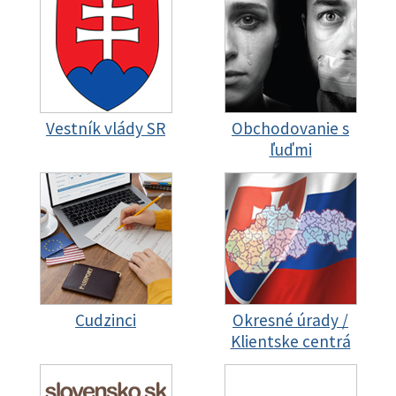
Vestník vlády SR
Obchodovanie s
ľuďmi
Cudzinci
Okresné úrady /
Klientske centrá