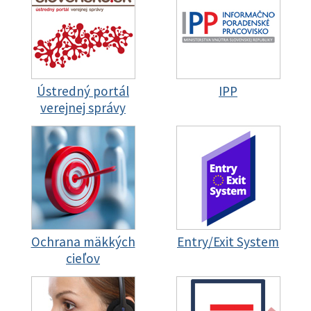
Ústredný portál
IPP
verejnej správy
Ochrana mäkkých
Entry/Exit System
cieľov