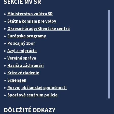
SEKCIE MV SR
Ministerstvo vnútra SR
Štátna komisia pre volby
Okresné úrady/Klientske centrá
Európske programy
Policajný zbor
Azyl a migrácia
Verejná správa
Hasiči a záchranári
Krízové riadenie
Schengen
Rozvoj občianskej spoločnosti
Športové centrum polície
DÔLEŽITÉ ODKAZY