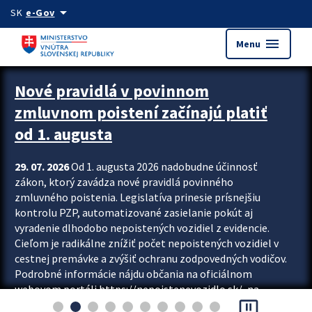
Preskocit na hlavný obsah
arrow_drop_down
SK
e-Gov
menu
Menu
Zastavit automatický posun upútavok
Nové pravidlá v povinnom
zmluvnom poistení začínajú platiť
od 1. augusta
29. 07. 2026
Od 1. augusta 2026 nadobudne účinnosť
zákon, ktorý zavádza nové pravidlá povinného
zmluvného poistenia. Legislatíva prinesie prísnejšiu
kontrolu PZP, automatizované zasielanie pokút aj
vyradenie dlhodobo nepoistených vozidiel z evidencie.
Cieľom je radikálne znížiť počet nepoistených vozidiel v
cestnej premávke a zvýšiť ochranu zodpovedných vodičov.
Podrobné informácie nájdu občania na oficiálnom
webovom portáli https://nepoistenevozidlo.sk/, na
pause_presentation
ktorom od augusta pribudne aj možnosť overiť si...