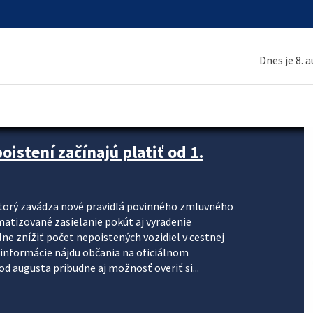
Dnes je 8. 
stení začínajú platiť od 1.
torý zavádza nové pravidlá povinného zmluvného
omatizované zasielanie pokút aj vyradenie
lne znížiť počet nepoistených vozidiel v cestnej
informácie nájdu občania na oficiálnom
 augusta pribudne aj možnosť overiť si...