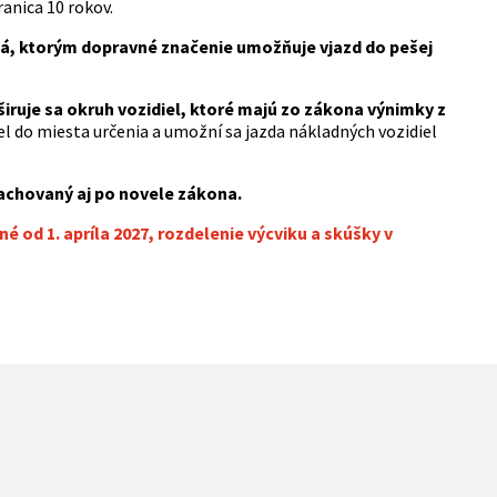
hranica 10 rokov.
dlá, ktorým dopravné značenie umožňuje vjazd do pešej
zširuje sa okruh vozidiel, ktoré majú zo zákona výnimky z
l do miesta určenia a umožní sa jazda nákladných vozidiel
zachovaný aj po novele zákona.
 od 1. apríla 2027, rozdelenie výcviku a skúšky v