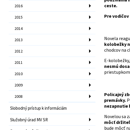
ceste.
2016
Pre vodičov 
2015
2014
Novela reaguj
2013
kolobežky n
chodcov na c
2012
E-kolobežky,
2011
nesmú dosah
priestupkom
2010
2009
Policajný zb
2008
premávky.
P
nezapnutie 
Slobodný prístup k informáciám
Novelou sa z
Služobný úrad MV SR
môcť držiteľ
bude môcť ná