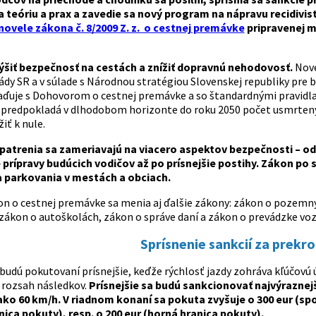
 teóriu a prax a zavedie sa nový program na nápravu recidivis
 novele zákona č. 8/2009 Z. z. o cestnej premávke
pripravenej m
ýšiť bezpečnosť na cestách a znížiť dopravnú nehodovosť.
Nove
ády SR a v súlade s Národnou stratégiou Slovenskej republiky pre 
laďuje s Dohovorom o cestnej premávke a so štandardnými pravidla
) predpokladá v dlhodobom horizonte do roku 2050 počet usmrten
žiť k nule.
patrenia sa zameriavajú na viacero aspektov bezpečnosti – od
 prípravy budúcich vodičov až po prísnejšie postihy. Zákon po
a parkovania v mestách a obciach.
on o cestnej premávke sa menia aj ďalšie zákony: zákon o pozemn
zákon o autoškolách, zákon o správe daní a zákon o prevádzke vozi
Sprísnenie sankcií za prekro
i budú pokutovaní prísnejšie, keďže rýchlosť jazdy zohráva kľúč
 rozsah následkov.
Prísnejšie sa budú sankcionovať najvýraznejš
ako 60 km/h. V riadnom konaní sa pokuta zvyšuje o 300 eur (sp
ica pokuty), resp. o 200 eur (horná hranica pokuty).