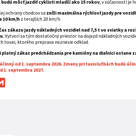
budú môcť jazdiť cyklisti mladší ako 15 rokov
, v súčasnosti je 
šej ochrany chodcov sa
zníži maximálna rýchlosť jazdy pre vozi
a 10 km/h
z terajších 20 km/h.
čas zákazu jazdy nákladných vozidiel nad 7,5 t vo sviatky a ro
u.
Vytvorí sa tým dostatočný priestor na dojazd nákladných vozidie
ch tovar, ktorého preprava neznesie odklad.
i platný zákaz predchádzania pre kamióny na diaľnici ostane 
činný od 1. septembra 2026. Zmeny pri taxislužbách budú účinné
d 1. septembra 2027.
ok
ssenger
Gmail