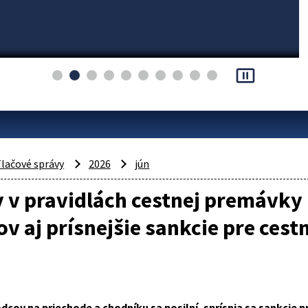
pause_presentation
lačové správy
2026
jún
v pravidlách cestnej premávky 
v aj prísnejšie sankcie pre cest
cov na priechode a chodníku sa posilní, sprísnia sa sankcie p