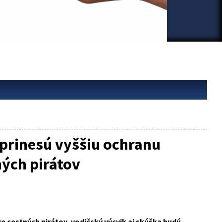
prinesú vyššiu ochranu
ných pirátov
re cestných pirátov, vodičský výcvik aj skúška budú