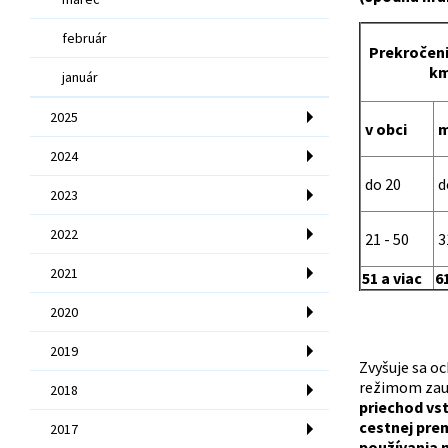
február
Prekročeni
km
január
2025
v obci
m
2024
do 20
d
2023
2022
21 - 50
31
2021
51 a viac
61
2020
2019
Zvyšuje sa oc
režimom zauž
2018
priechod vst
cestnej prem
2017
používania 