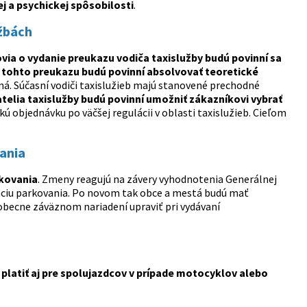
 a psychickej spôsobilosti
.
užbách
via o vydanie preukazu vodiča taxislužby budú povinní sa
a tohto preukazu budú povinní absolvovať teoretické
á. Súčasní vodiči taxislužieb majú stanovené prechodné
elia taxislužby budú povinní umožniť zákazníkovi vybrať
objednávku po väčšej regulácii v oblasti taxislužieb. Cieľom
ania
rkovania
. Zmeny reagujú na závery vyhodnotenia Generálnej
láciu parkovania. Po novom tak obce a mestá budú mať
obecne záväznom nariadení upraviť pri vydávaní
 platiť aj pre spolujazdcov v prípade motocyklov alebo