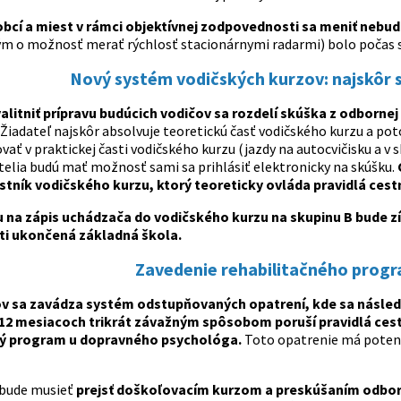
bcí a miest v rámci objektívnej zodpovednosti sa meniť nebud
m o možnosť merať rýchlosť stacionárnymi radarmi) bolo počas 
Nový systém vodičských kurzov: najskôr 
alitniť prípravu budúcich vodičov sa rozdelí skúška z odborne
Žiadateľ najskôr absolvuje teoretickú časť vodičského kurzu a po
ať v praktickej časti vodičského kurzu (jazdy na autocvičisku a v 
atelia budú mať možnosť sami sa prihlásiť elektronicky na skúšku.
stník vodičského kurzu, ktorý teoreticky ovláda pravidlá cest
na zápis uchádzača do vodičského kurzu na skupinu B bude zís
i ukončená základná škola.
Zavedenie rehabilitačného progr
tov sa zavádza systém odstupňovaných opatrení, kde sa násled
12 mesiacoch trikrát závažným spôsobom poruší pravidlá ces
ný program u dopravného psychológa.
Toto opatrenie má potenci
bude musieť
prejsť doškoľovacím kurzom a preskúšaním odbor