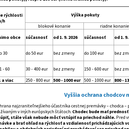
Výška pokuty
e rýchlosti
/h
blokové konanie
riadne konanie
imo obce
súčasnosť
od 1. 9. 2026
súčasnosť
od 1. 9
o 30
do 50 eur
bez zmeny
do 100 eur
bez zm
 - 60
30 - 400 eur
bez zmeny
150 - 600 eur
bez zm
 a viac
250 - 800 eur
500 - 1000 eur
500 - 1000 eur
800 - 1
Vyššia ochrana chodcov 
hrana najzraniteľnejšieho účastníka cestnej premávky – chodca – p
ívaným v iných európskych štátoch.
Chodec bude mať prednosť 
úpiť, stále však nebude môcť vstúpiť na priechod náhle.
Pred v
ávke a brať ohľad na rýchlosť a vzdialenosť prichádzajúcich vo
mobilov a obdobných zariadení pri prechádzaní cez priechod s