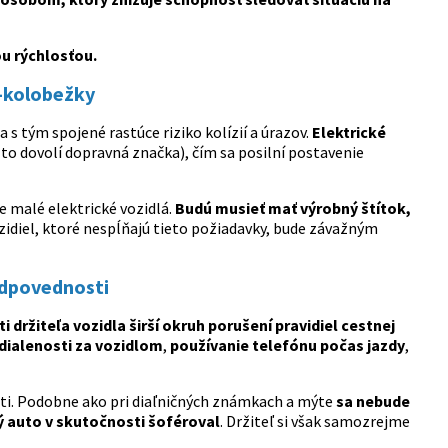
ou rýchlosťou.
e-kolobežky
s tým spojené rastúce riziko kolízií a úrazov.
Elektrické
to dovolí dopravná značka), čím sa posilní postavenie
 malé elektrické vozidlá.
Budú musieť mať výrobný štítok,
idiel, ktoré nespĺňajú tieto požiadavky, bude závažným
odpovednosti
držiteľa vozidla širší okruh porušení pravidiel cestnej
dialenosti za vozidlom
,
používanie telefónu počas jazdy
,
sti. Podobne ako pri diaľničných známkach a mýte
sa nebude
ý auto v skutočnosti šoféroval
. Držiteľ si však samozrejme