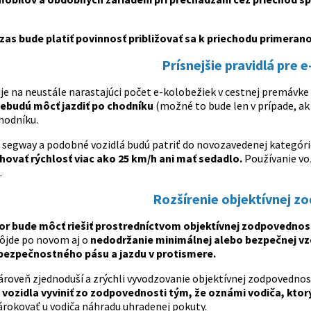
zas bude platiť povinnosť približovať sa k priechodu primeran
Prísnejšie pravidlá pre 
e na neustále narastajúci počet e-kolobežiek v cestnej premávke a 
ebudú môcť jazdiť po chodníku
(možné to bude len v prípade, ak 
hodníku.
 segway a podobné vozidlá budú patriť do novozavedenej kategórie
ovať rýchlosť viac ako 25 km/h ani mať sedadlo.
Používanie voz
.
Rozšírenie objektívnej z
or bude môcť riešiť prostredníctvom objektívnej zodpovednosti 
ôjde po novom aj o
nedodržanie minimálnej alebo bezpečnej vz
bezpečnostného pásu a jazdu v protismere.
ároveň zjednoduší a zrýchli vyvodzovanie objektívnej zodpovedno
 vozidla vyviniť zo zodpovednosti tým, že oznámi vodiča, ktor
rokovať u vodiča náhradu uhradenej pokuty.