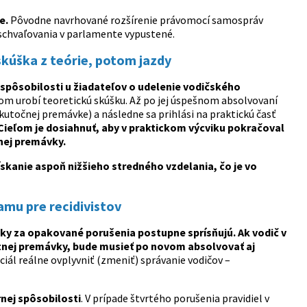
e.
Pôvodne navrhované rozšírenie právomocí samospráv
schvaľovania v parlamente vypustené.
skúška z teórie, potom jazdy
j spôsobilosti u žiadateľov o udelenie vodičského
tom urobí teoretickú skúšku. Až po jej úspešnom absolvovaní
skutočnej premávke) a následne sa prihlási na praktickú časť
Cieľom je dosiahnuť, aby v praktickom výcviku pokračoval
nej premávky.
kanie aspoň nižšieho stredného vzdelania, čo je vo
amu pre recidivistov
ky za opakované porušenia postupne sprísňujú. Ak vodič v
tnej premávky, bude musieť po novom absolvovať aj
ál reálne ovplyvniť (zmeniť) správanie vodičov –
nej spôsobilosti
. V prípade štvrtého porušenia pravidiel v