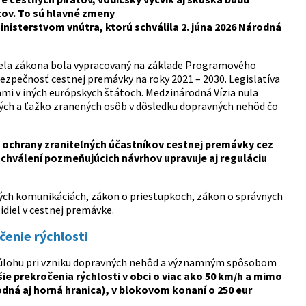
tov. To sú hlavné zmeny
inisterstvom vnútra, ktorú schválila 2. júna 2026 Národná
la zákona bola vypracovaný na základe Programového
bezpečnosť cestnej premávky na roky 2021 – 2030. Legislatíva
mi v iných európskych štátoch. Medzinárodná Vízia nula
ých a ťažko zranených osôb v dôsledku dopravných nehôd čo
 ochrany zraniteľných účastníkov cestnej premávky cez
 schválení pozmeňujúcich návrhov upravuje aj reguláciu
ých komunikáciách, zákon o priestupkoch, zákon o správnych
diel v cestnej premávke.
čenie rýchlosti
ovú úlohu pri vzniku dopravných nehôd a významným spôsobom
ie prekročenia rýchlosti v obci o viac ako 50 km/h a mimo
odná aj horná hranica), v blokovom konaní o 250 eur