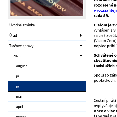
rozdelené na
v rozsiahlej
rada SR.
Cieľom je zv
Úvodná stránka
vyhlásenia vl
sa tiež zosú
Úrad
(Vision Zero
najviac priblí
Tlačové správy
Schválené o
2026
skvalitnenie
taxislužieb 
august
Spolu so zák
júl
poplatkoch, 
jún
máj
Cestní pirát
ovplyvňuje aj
apríl
obce o viac 
(spodná hran
marec