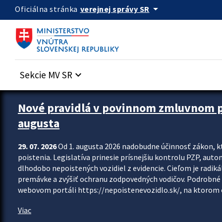
Preskocit na hlavný obsah
arrow_drop_down
verejnej správy SR
Oficiálna stránka
Sekcie MV SR
keyboard_arrow_down
Zastavit automatický posun upútavok
Nové pravidlá v povinnom zmluvnom poi
augusta
29. 07. 2026
Od 1. augusta 2026 nadobudne účinnosť zákon, k
poistenia. Legislatíva prinesie prísnejšiu kontrolu PZP, aut
dlhodobo nepoistených vozidiel z evidencie. Cieľom je radiká
premávke a zvýšiť ochranu zodpovedných vodičov. Podrobné 
webovom portáli https://nepoistenevozidlo.sk/, na ktorom od
Viac