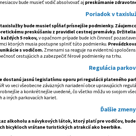
mesiacov bude musieť vodič absolvovať aj
preskúmanie zdravotnej
Poriadok v taxisl
taxislužby bude musieť spĺňať prísnejšie podmienky. Záujemco
retickému preskúšaniu z pravidiel cestnej premávky. Držiteli
 každých 5 rokov,
v opačnom prípade bude ich činnosť pozastaven
ámci ktorých musia postupne splniť túto podmienku.
Prevádzkovat
unikácie s vodičom.
Zmenami sa reaguje na evidentnú spoločenskú 
zpečnosť cestujúcich a zabezpečiť férové podmienky na trhu.
Regulácia parkov
 dostanú jasnú legislatívnu oporu pri regulácii plateného pa
SR vo veci všeobecne záväzných nariadení obce upravujúcich regu
robnejšie a konkrétnejšie uvedené, čo všetko môžu vo svojom vše
 a iných parkovacích kariet.
Ďalšie zmeny
z alkoholu a návykových látok, ktorý platí pre vodičov, bude
h bicykloch vrátane turistických atrakcií ako beerbike.