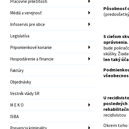
Pracovné príležitosti
Pôsobnosť o
Médiá a verejnosť
(predovšetký
Infoservis pre obce
Legislatíva
S cieľom skv
oprávnenia.
Pripomienkové konanie
bude pokračov
skúšky. Žiad
Hospodárenie a financie
len taký úča
Podmienkou 
Faktúry
všeobecnost
Objednávky
Vestník vlády SR
U recidivis
posledných 
M E K O
rehabilitač
recidivistov.
ISBA
Okrem toho 
Prevencia kriminality