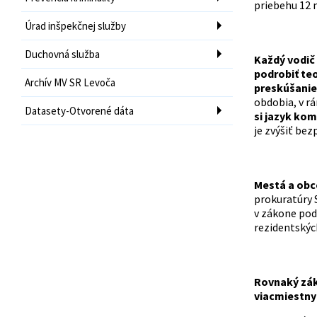
priebehu 12 
Úrad inšpekčnej služby
Duchovná služba
Každý vodič 
podrobiť teo
Archív MV SR Levoča
preskúšanie
obdobia, v r
Datasety-Otvorené dáta
si jazyk kom
je zvýšiť be
Mestá a obce
prokuratúry 
v zákone pod
rezidentských
Rovnaký záka
viacmiestnyc