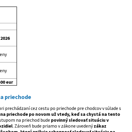
. 2026
eny
eny
300 eur
na priechode
ri prechádzaní cez cestu po priechode pre chodcov v súlade s
na priechode po novom už vtedy, keď sa chystá na tento
stupom na priechod bude
povinný sledovať situáciu v
zidiel
. Zároveň bude priamo v zákone uvedený
zákaz
pôsobom, ktorý znižuje schopnosť sledovať situáciu na