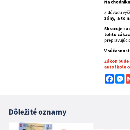
Na chodníku 
Z dôvodu vyš
zóny, a to n
Skracuje sa 
tohto zákaz
prepravujúci
V súčasnost
Zákon bude ú
autoškole o
Facebo
Me
Dôležité oznamy