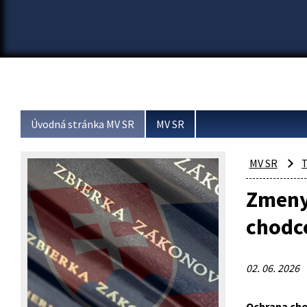
Úvodná stránka MV SR
MV SR
MV SR
T
Zmeny 
chodco
02. 06. 2026
Ochrana chod