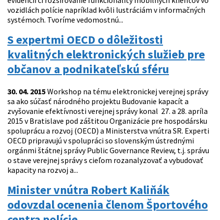
evidencií či rozširovanie funkcionality mobilných klientov vo
vozidlách polície napríklad kvôli lustráciám v informačných
systémoch. Tvoríme vedomostnú...
S expertmi OECD o dôležitosti
kvalitných elektronických služieb pre
občanov a podnikateľskú sféru
30. 04. 2015
Workshop na tému elektronickej verejnej správy
sa ako súčasť národného projektu Budovanie kapacít a
zvyšovanie efektívnosti verejnej správy konal 27. a 28. apríla
2015 v Bratislave pod záštitou Organizácie pre hospodársku
spoluprácu a rozvoj (OECD) a Ministerstva vnútra SR. Experti
OECD pripravujú v spolupráci so slovenským ústrednými
orgánmi štátnej správy Public Governance Review, t.j. správu
o stave verejnej správy s cieľom rozanalyzovať a vybudovať
kapacity na rozvoj a...
Minister vnútra Robert Kaliňák
odovzdal ocenenia členom Športového
centra polície