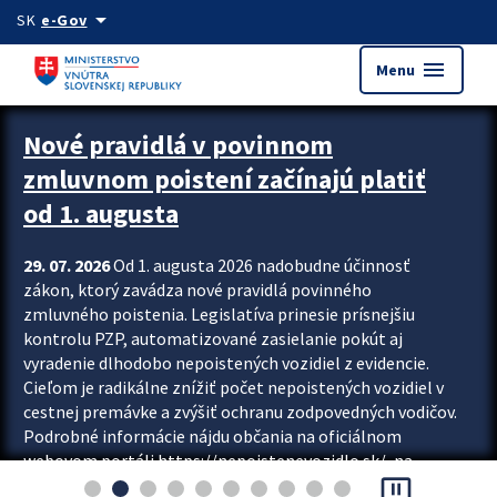
Preskocit na hlavný obsah
arrow_drop_down
SK
e-Gov
menu
Menu
Zastavit automatický posun upútavok
Nové pravidlá v povinnom
zmluvnom poistení začínajú platiť
od 1. augusta
29. 07. 2026
Od 1. augusta 2026 nadobudne účinnosť
zákon, ktorý zavádza nové pravidlá povinného
zmluvného poistenia. Legislatíva prinesie prísnejšiu
kontrolu PZP, automatizované zasielanie pokút aj
vyradenie dlhodobo nepoistených vozidiel z evidencie.
Cieľom je radikálne znížiť počet nepoistených vozidiel v
cestnej premávke a zvýšiť ochranu zodpovedných vodičov.
Podrobné informácie nájdu občania na oficiálnom
webovom portáli https://nepoistenevozidlo.sk/, na
pause_presentation
ktorom od augusta pribudne aj možnosť overiť si...