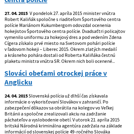
27. 04. 2015
V pondelok 27. apríla 2015 minister vnútra
Robert Kaliňák spoločne s riaditeľom Športového centra
polície Mariánom Kukumbergom odovzdal ocenenia
hokejistov Športového centra polície. Dvadsaťtri policajtov
vymenilo uniformu za hokejový dres a pod vedením Zdena
Cígera získalo prvé miesto na Svetovom pohári polície
v ľadovom hokeji – Liberec 2015. Okrem zlatých medailí
a krásneho pohára dostali od Roberta Kaliňáka čestnú
plaketu ministra vnútra SR. Okrem nich boli ocenené...
Slováci obeťami otrockej práce v
Anglicku
24. 04. 2015
Slovenská polícia už dlhší čas získavala
informácie o vykorisťovaní Slovákov v zahraničí. Po
zabezpečení dôkazov sa obrátila na kolegov vo Veľkej
Británii a spoločne zrealizovali akciu na zadržanie
páchateľov a vyslobodenie obetí. V utorok 21. apríla 2015
britská Národná kriminálna agentúra zadržala na základe
informácií od slovenskej polície 49-ročného Slováka