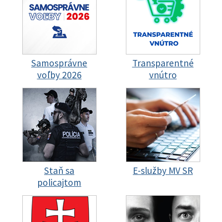
Samosprávne
Transparentné
voľby 2026
vnútro
Staň sa
E-služby MV SR
policajtom