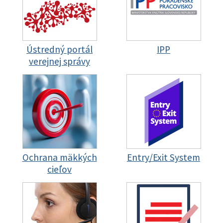
Ústredný portál
IPP
verejnej správy
Ochrana mäkkých
Entry/Exit System
cieľov