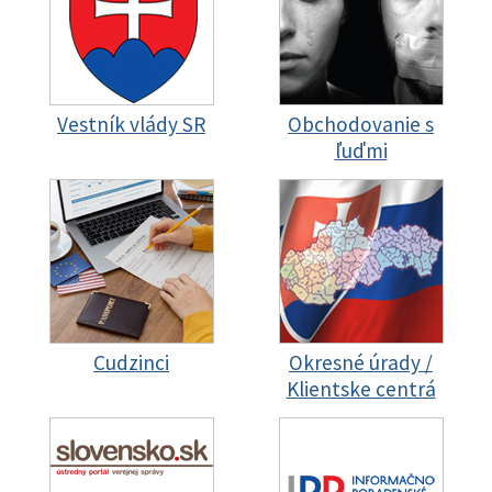
Vestník vlády SR
Obchodovanie s
ľuďmi
Cudzinci
Okresné úrady /
Klientske centrá