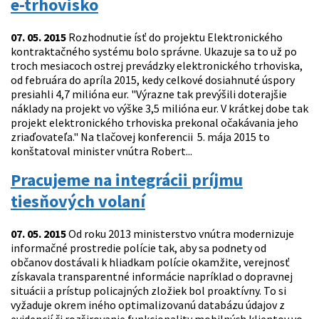
e-trhovisko
07. 05. 2015
Rozhodnutie ísť do projektu Elektronického
kontraktačného systému bolo správne. Ukazuje sa to už po
troch mesiacoch ostrej prevádzky elektronického trhoviska,
od februára do apríla 2015, kedy celkové dosiahnuté úspory
presiahli 4,7 milióna eur. "Výrazne tak prevýšili doterajšie
náklady na projekt vo výške 3,5 milióna eur. V krátkej dobe tak
projekt elektronického trhoviska prekonal očakávania jeho
zriaďovateľa." Na tlačovej konferencii 5. mája 2015 to
konštatoval minister vnútra Robert...
Pracujeme na integrácii príjmu
tiesňových volaní
07. 05. 2015
Od roku 2013 ministerstvo vnútra modernizuje
informačné prostredie polície tak, aby sa podnety od
občanov dostávali k hliadkam polície okamžite, verejnosť
získavala transparentné informácie napríklad o dopravnej
situácii a prístup policajných zložiek bol proaktívny. To si
vyžaduje okrem iného optimalizovanú databázu údajov z