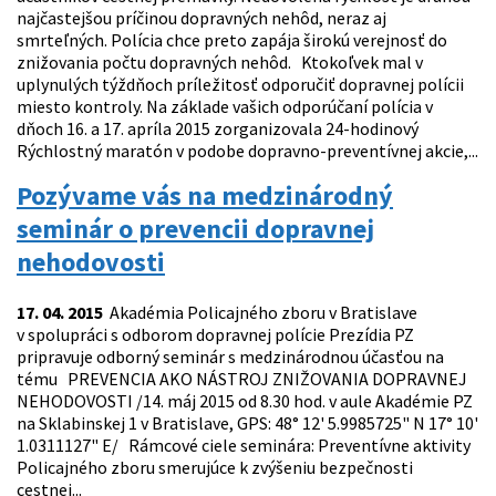
najčastejšou príčinou dopravných nehôd, neraz aj
smrteľných. Polícia chce preto zapája širokú verejnosť do
znižovania počtu dopravných nehôd. Ktokoľvek mal v
uplynulých týždňoch príležitosť odporučiť dopravnej polícii
miesto kontroly. Na základe vašich odporúčaní polícia v
dňoch 16. a 17. apríla 2015 zorganizovala 24-hodinový
Rýchlostný maratón v podobe dopravno-preventívnej akcie,...
Pozývame vás na medzinárodný
seminár o prevencii dopravnej
nehodovosti
17. 04. 2015
Akadémia Policajného zboru v Bratislave
v spolupráci s odborom dopravnej polície Prezídia PZ
pripravuje odborný seminár s medzinárodnou účasťou na
tému PREVENCIA AKO NÁSTROJ ZNIŽOVANIA DOPRAVNEJ
NEHODOVOSTI /14. máj 2015 od 8.30 hod. v aule Akadémie PZ
na Sklabinskej 1 v Bratislave, GPS: 48° 12' 5.9985725" N 17° 10'
1.0311127" E/ Rámcové ciele seminára: Preventívne aktivity
Policajného zboru smerujúce k zvýšeniu bezpečnosti
cestnej...