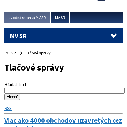
Viac
Úvodná stránka MV SR
MV SR
MV SR
MV SR
Tlačové správy
Tlačové správy
Hľadať text
:
RSS
Viac ako 4000 obchodov uzavretých cez