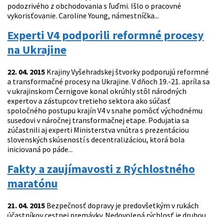
podozrivého z obchodovania s ľuďmi. Išlo o pracovné
vykorisťovanie. Caroline Young, námestníčka...
Experti V4 podporili reformné procesy
na Ukrajine
22. 04. 2015
Krajiny Vyšehradskej štvorky podporujú reformné
a transformačné procesy na Ukrajine. V dňoch 19.-21. apríla sa
v ukrajinskom Černigove konal okrúhly stôl národných
expertov a zástupcov tretieho sektora ako súčasť
spoločného postupu krajín V4 v snahe pomôcť východnému
susedovi v náročnej transformačnej etape. Podujatia sa
zúčastnili aj experti Ministerstva vnútra s prezentáciou
slovenských skúseností s decentralizáciou, ktorá bola
iniciovaná po páde...
Fakty a zaujímavosti z Rýchlostného
maratónu
21. 04. 2015
Bezpečnosť dopravy je predovšetkým v rukách
účastníkov cestnej premávky. Nedovolená rýchlosť je druhou