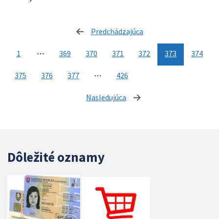
Predchádzajúca
stránka
1
⋯
369
370
371
372
373
374
375
376
377
⋯
426
Nasledujúca
stránka
Dôležité oznamy