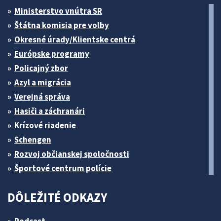
Ministerstvo vnútra SR
Štátna komisia pre volby
Okresné úrady/Klientske centrá
Európske programy
Policajný zbor
Azyl a migrácia
Verejná správa
Hasiči a záchranári
Krízové riadenie
Schengen
Rozvoj občianskej spoločnosti
Športové centrum polície
DÔLEŽITÉ ODKAZY