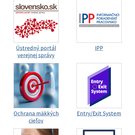
Ústredný portál
IPP
verejnej správy
Ochrana mäkkých
Entry/Exit System
cieľov