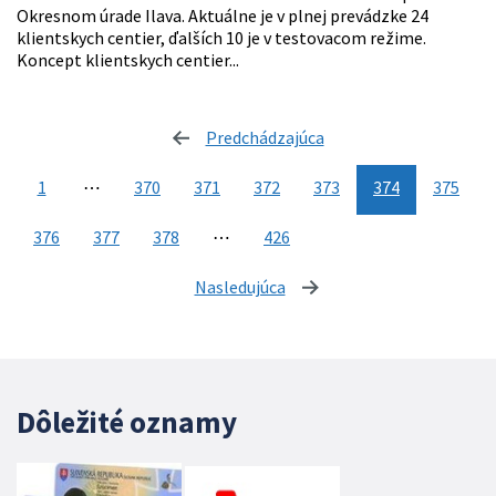
Okresnom úrade Ilava. Aktuálne je v plnej prevádzke 24
klientskych centier, ďalších 10 je v testovacom režime.
Koncept klientskych centier...
Predchádzajúca
stránka
1
⋯
370
371
372
373
374
375
376
377
378
⋯
426
Nasledujúca
stránka
Dôležité oznamy