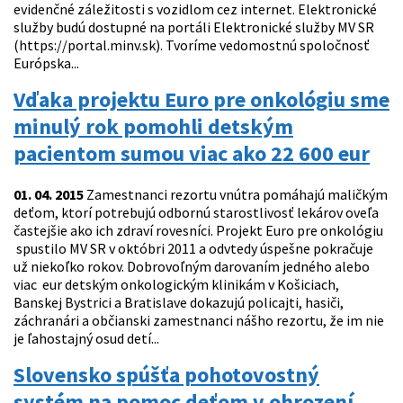
evidenčné záležitosti s vozidlom cez internet. Elektronické
služby budú dostupné na portáli Elektronické služby MV SR
(https://portal.minv.sk). Tvoríme vedomostnú spoločnosť
Európska...
Vďaka projektu Euro pre onkológiu sme
minulý rok pomohli detským
pacientom sumou viac ako 22 600 eur
01. 04. 2015
Zamestnanci rezortu vnútra pomáhajú maličkým
deťom, ktorí potrebujú odbornú starostlivosť lekárov oveľa
častejšie ako ich zdraví rovesníci. Projekt Euro pre onkológiu
spustilo MV SR v októbri 2011 a odvtedy úspešne pokračuje
už niekoľko rokov. Dobrovoľným darovaním jedného alebo
viac eur detským onkologickým klinikám v Košiciach,
Banskej Bystrici a Bratislave dokazujú policajti, hasiči,
záchranári a občianski zamestnanci nášho rezortu, že im nie
je ľahostajný osud detí...
Slovensko spúšťa pohotovostný
systém na pomoc deťom v ohrození