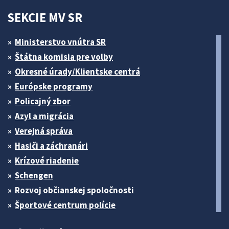
SEKCIE MV SR
Ministerstvo vnútra SR
Štátna komisia pre volby
Okresné úrady/Klientske centrá
Európske programy
Policajný zbor
Azyl a migrácia
Verejná správa
Hasiči a záchranári
Krízové riadenie
Schengen
Rozvoj občianskej spoločnosti
Športové centrum polície