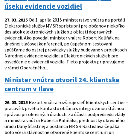
úseku evidencie vozidiel
27. 03. 2015
Od 1. apríla 2015 ministerstvo vnútra na portáli
Elektronické služby MV SR sprístupní pre občanov niekoľko
desiatok elektronických služieb z oblasti dopravných
evidencií. Ako povedal minister vnútra Robert Kaliňák na
dnešnej tlačovej konferencii, po úspešnom testovaní
spúšťame do ostrej prevádzky služby budované v projektoch
Národnej evidencie vozidiel a Elektronických služieb pre
osvedčenie o evidencii vozidla. Tieto projekty pripravujeme
v rámci Operačného...
Minister vnútra otvoril 24. klientske
centrum v Ilave
26. 03. 2015
Rezort vnútra rozširuje sieť klientskych centier –
pracovísk prvého kontaktu občana s integrovanou štátnou
správou pri okresných úradoch. Za účasti podpredsedu vlády
a ministra vnútra Roberta Kaliňáka, prednostky okresného
úradu Dany Šťastnej a poslanca NR SR Rastislava Čepáka
bolo včera slávnostne otvorené klientske centrum pri