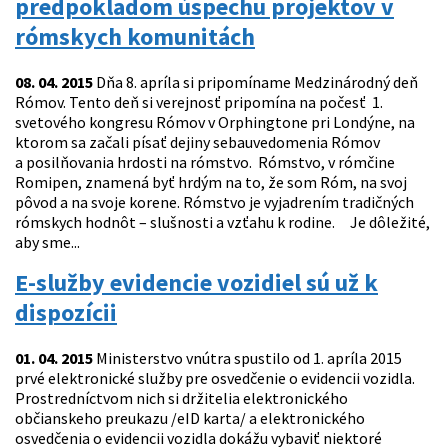
predpokladom úspechu projektov v
rómskych komunitách
08. 04. 2015
Dňa 8. apríla si pripomíname Medzinárodný deň
Rómov. Tento deň si verejnosť pripomína na počesť 1.
svetového kongresu Rómov v Orphingtone pri Londýne, na
ktorom sa začali písať dejiny sebauvedomenia Rómov
a posilňovania hrdosti na rómstvo. Rómstvo, v rómčine
Romipen, znamená byť hrdým na to, že som Róm, na svoj
pôvod a na svoje korene. Rómstvo je vyjadrením tradičných
rómskych hodnôt – slušnosti a vzťahu k rodine. Je dôležité,
aby sme...
E-služby evidencie vozidiel sú už k
dispozícii
01. 04. 2015
Ministerstvo vnútra spustilo od 1. apríla 2015
prvé elektronické služby pre osvedčenie o evidencii vozidla.
Prostredníctvom nich si držitelia elektronického
občianskeho preukazu /eID karta/ a elektronického
osvedčenia o evidencii vozidla dokážu vybaviť niektoré