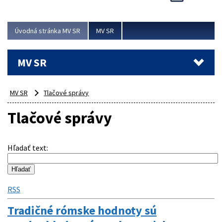
Viac
Úvodná stránka MV SR
MV SR
MV SR
MV SR
Tlačové správy
Tlačové správy
Hľadať text
:
RSS
Tradičné rómske hodnoty sú