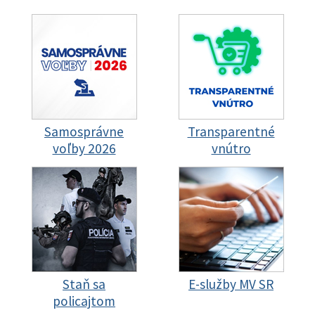
Samosprávne
Transparentné
voľby 2026
vnútro
Staň sa
E-služby MV SR
policajtom