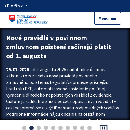
Preskocit na hlavný obsah
arrow_drop_down
SK
e-Gov
menu
Menu
Zastavit automatický posun upútavok
Nové pravidlá v povinnom
zmluvnom poistení začínajú platiť
od 1. augusta
29. 07. 2026
Od 1. augusta 2026 nadobudne účinnosť
zákon, ktorý zavádza nové pravidlá povinného
zmluvného poistenia. Legislatíva prinesie prísnejšiu
kontrolu PZP, automatizované zasielanie pokút aj
vyradenie dlhodobo nepoistených vozidiel z evidencie.
Cieľom je radikálne znížiť počet nepoistených vozidiel v
cestnej premávke a zvýšiť ochranu zodpovedných vodičov.
Podrobné informácie nájdu občania na oficiálnom
webovom portáli https://nepoistenevozidlo.sk/, na
pause_presentation
ktorom od augusta pribudne aj možnosť overiť si...