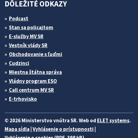
DÔLEŽITÉ ODKAZY
Podcast
Stan sa policajtom
E-služby MV SR
Vestník vlády SR
Obchodovanie s ľuďmi
Cudzinci
Miestna štátna správa
Vládny program ESO
Call centrum MV SR
E-trhovisko
© 2026 Ministerstvo vnútra SR. Web od
ELET systems
.
Mapa sídla
|
Vyhlásenie o prístupnosti
|
Vyhlásenie o cookies (PDF, 398 kB)