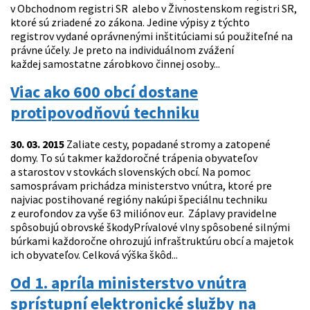
v Obchodnom registri SR alebo v Živnostenskom registri SR,
ktoré sú zriadené zo zákona. Jedine výpisy z týchto
registrov vydané oprávnenými inštitúciami sú použiteľné na
právne účely. Je preto na individuálnom zvážení
každej samostatne zárobkovo činnej osoby...
Viac ako 600 obcí dostane
protipovodňovú techniku
30. 03. 2015
Zaliate cesty, popadané stromy a zatopené
domy. To sú takmer každoročné trápenia obyvateľov
a starostov v stovkách slovenských obcí. Na pomoc
samosprávam prichádza ministerstvo vnútra, ktoré pre
najviac postihované regióny nakúpi špeciálnu techniku
z eurofondov za vyše 63 miliónov eur. Záplavy pravidelne
spôsobujú obrovské škodyPrívalové vlny spôsobené silnými
búrkami každoročne ohrozujú infraštruktúru obcí a majetok
ich obyvateľov. Celková výška škôd...
Od 1. apríla ministerstvo vnútra
sprístupní elektronické služby na