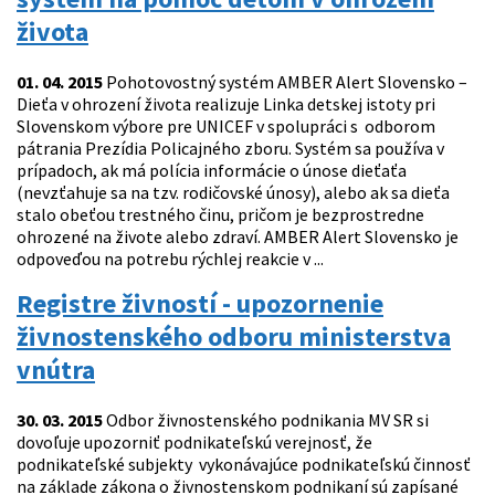
života
01. 04. 2015
Pohotovostný systém AMBER Alert Slovensko –
Dieťa v ohrození života realizuje Linka detskej istoty pri
Slovenskom výbore pre UNICEF v spolupráci s odborom
pátrania Prezídia Policajného zboru. Systém sa používa v
prípadoch, ak má polícia informácie o únose dieťaťa
(nevzťahuje sa na tzv. rodičovské únosy), alebo ak sa dieťa
stalo obeťou trestného činu, pričom je bezprostredne
ohrozené na živote alebo zdraví. AMBER Alert Slovensko je
odpoveďou na potrebu rýchlej reakcie v ...
Registre živností - upozornenie
živnostenského odboru ministerstva
vnútra
30. 03. 2015
Odbor živnostenského podnikania MV SR si
dovoľuje upozorniť podnikateľskú verejnosť, že
podnikateľské subjekty vykonávajúce podnikateľskú činnosť
na základe zákona o živnostenskom podnikaní sú zapísané