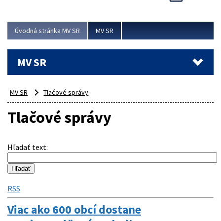
Viac
Úvodná stránka MV SR
MV SR
MV SR
MV SR
Tlačové správy
Tlačové správy
Hľadať text
:
RSS
Viac ako 600 obcí dostane