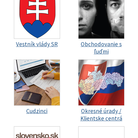
Vestník vlády SR
Obchodovanie s
ľuďmi
Cudzinci
Okresné úrady /
Klientske centrá