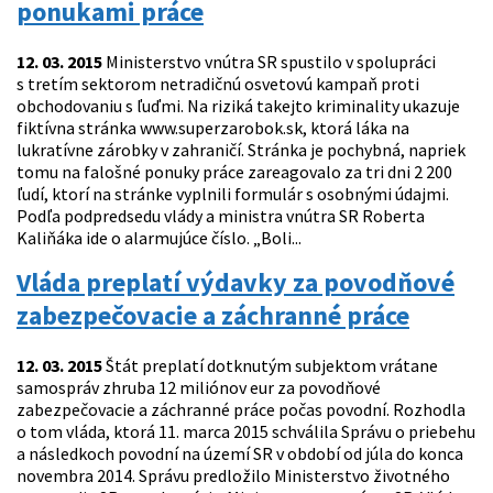
ponukami práce
12. 03. 2015
Ministerstvo vnútra SR spustilo v spolupráci
s tretím sektorom netradičnú osvetovú kampaň proti
obchodovaniu s ľuďmi. Na riziká takejto kriminality ukazuje
fiktívna stránka www.superzarobok.sk, ktorá láka na
lukratívne zárobky v zahraničí. Stránka je pochybná, napriek
tomu na falošné ponuky práce zareagovalo za tri dni 2 200
ľudí, ktorí na stránke vyplnili formulár s osobnými údajmi.
Podľa podpredsedu vlády a ministra vnútra SR Roberta
Kaliňáka ide o alarmujúce číslo. „Boli...
Vláda preplatí výdavky za povodňové
zabezpečovacie a záchranné práce
12. 03. 2015
Štát preplatí dotknutým subjektom vrátane
samospráv zhruba 12 miliónov eur za povodňové
zabezpečovacie a záchranné práce počas povodní. Rozhodla
o tom vláda, ktorá 11. marca 2015 schválila Správu o priebehu
a následkoch povodní na území SR v období od júla do konca
novembra 2014. Správu predložilo Ministerstvo životného