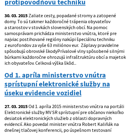
protipovodňovú techniku
30. 03. 2015
Zaliate cesty, popadané stromy a zatopené
domy. To sú takmer každoročné trápenia obyvateľov
a starostov v stovkách slovenských obcí. Na pomoc
samosprávam prichádza ministerstvo vnútra, ktoré pre
najviac postihované regióny nakúpi špeciálnu techniku
z eurofondov za vyše 63 miliónov eur. Záplavy pravidelne
spôsobujú obrovské škodyPrívalové vlny spôsobené silnými
búrkami každoročne ohrozujú infraštruktúru obcí a majetok
ich obyvateľov. Celková výška škôd...
Od 1. apríla ministerstvo vnútra
sprístupní elektronické služby na
úseku evidencie vozidiel
27. 03. 2015
Od 1. apríla 2015 ministerstvo vnútra na portáli
Elektronické služby MV SR sprístupní pre občanov niekoľko
desiatok elektronických služieb z oblasti dopravných
evidencií. Ako povedal minister vnútra Robert Kaliňák na
dnešnej tlačovej konferencii, po úspešnom testovaní