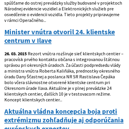
spúšťame do ostrej prevádzky služby budované v projektoch
Národnej evidencie vozidiel a Elektronických služieb pre
osvedčenie o evidencii vozidla. Tieto projekty pripravujeme
v rámci Operačného...
Minister vnútra otvoril 24. klientske
centrum v Ilave
26. 03. 2015
Rezort vnútra rozširuje sieť klientskych centier –
pracovísk prvého kontaktu občana s integrovanou štátnou
správou pri okresných úradoch. Za účasti podpredsedu vlády
a ministra vnútra Roberta Kaliňáka, prednostky okresného
úradu Dany Šťastnej a poslanca NR SR Rastislava Čepáka
bolo včera slávnostne otvorené klientske centrum pri
Okresnom úrade Ilava. Aktuálne je v plnej prevádzke 24
klientskych centier, ďalších 10 je v testovacom režime.
Koncept klientskych centier...
Aktuálna vládna koncepcia boja proti
extrémizmu zohľadňuje aj odporúčania
európskych expertov