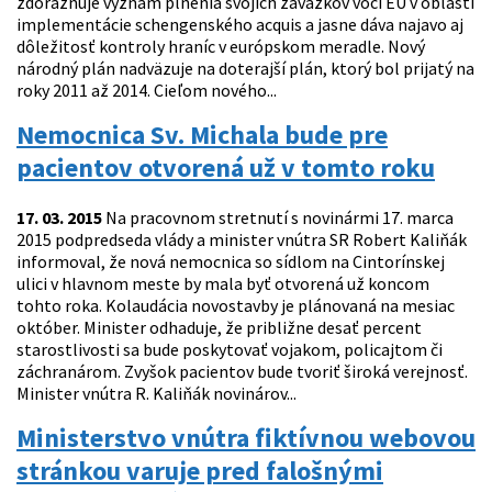
zdôrazňuje význam plnenia svojich záväzkov voči EÚ v oblasti
implementácie schengenského acquis a jasne dáva najavo aj
dôležitosť kontroly hraníc v európskom meradle. Nový
národný plán nadväzuje na doterajší plán, ktorý bol prijatý na
roky 2011 až 2014. Cieľom nového...
Nemocnica Sv. Michala bude pre
pacientov otvorená už v tomto roku
17. 03. 2015
Na pracovnom stretnutí s novinármi 17. marca
2015 podpredseda vlády a minister vnútra SR Robert Kaliňák
informoval, že nová nemocnica so sídlom na Cintorínskej
ulici v hlavnom meste by mala byť otvorená už koncom
tohto roka. Kolaudácia novostavby je plánovaná na mesiac
október. Minister odhaduje, že približne desať percent
starostlivosti sa bude poskytovať vojakom, policajtom či
záchranárom. Zvyšok pacientov bude tvoriť široká verejnosť.
Minister vnútra R. Kaliňák novinárov...
Ministerstvo vnútra fiktívnou webovou
stránkou varuje pred falošnými