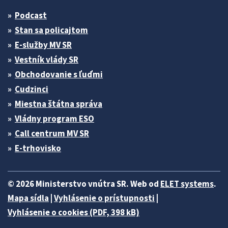
Podcast
Stan sa policajtom
E-služby MV SR
Vestník vlády SR
Obchodovanie s ľuďmi
Cudzinci
Miestna štátna správa
Vládny program ESO
Call centrum MV SR
E-trhovisko
© 2026 Ministerstvo vnútra SR. Web od
ELET systems
.
Mapa sídla
|
Vyhlásenie o prístupnosti
|
Vyhlásenie o cookies (PDF, 398 kB)