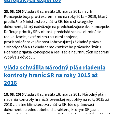
23. 03. 2015
Vláda SR schválila 18. marca 2015 návrh
Koncepcie boja proti extrémizmu na roky 2015 – 2019, ktorý
predložilo Ministerstvo vnútra SR. Ide o strategický
dokument, ktorý nadväzuje na predchádzajúce dve koncepcie.
Definuje priority SR v oblasti predchádzania a eliminácie
radikalizácie, extrémizmu a s nimi spojenej
protispoločenskej činnosti ohrozujúcej základné práva a
slobody osôb a základy demokratického právneho štátu.
Potreba prijatia koncepcie a realizácie navrhnutých opatrení
vyplýva z dôvodu...
Vláda schválila Národný plán riadenia
kontroly hraníc SR na roky 2015 až
2018
18. 03. 2015
Vláda SR schválila 18. marca 2015 Národný plán
riadenia kontroly hraníc Slovenskej republiky na roky 2015 až
2018 z dielne Ministerstva vnútra SR. Ide o plánovací
dokument strednodobého charakteru, ktorým SR jasne