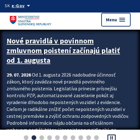
Preskocit na hlavný obsah
arrow_drop_down
SK
e-Gov
menu
Menu
Zastavit automatický posun upútavok
Nové pravidlá v povinnom
zmluvnom poistení začínajú platiť
od 1. augusta
29. 07. 2026
Od 1. augusta 2026 nadobudne účinnosť
zákon, ktorý zavádza nové pravidlá povinného
zmluvného poistenia. Legislatíva prinesie prísnejšiu
kontrolu PZP, automatizované zasielanie pokút aj
vyradenie dlhodobo nepoistených vozidiel z evidencie.
Cieľom je radikálne znížiť počet nepoistených vozidiel v
cestnej premávke a zvýšiť ochranu zodpovedných vodičov.
Podrobné informácie nájdu občania na oficiálnom
webovom portáli https://nepoistenevozidlo.sk/, na
pause_presentation
ktorom od augusta pribudne aj možnosť overiť si...