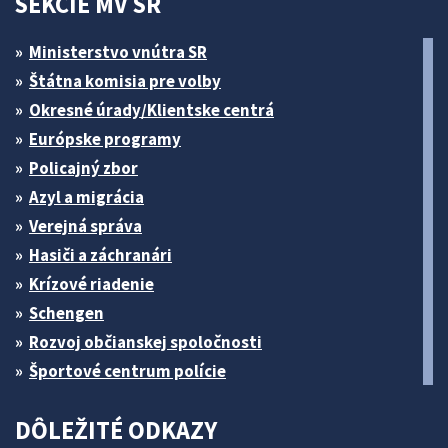
SEKCIE MV SR
Ministerstvo vnútra SR
Štátna komisia pre volby
Okresné úrady/Klientske centrá
Európske programy
Policajný zbor
Azyl a migrácia
Verejná správa
Hasiči a záchranári
Krízové riadenie
Schengen
Rozvoj občianskej spoločnosti
Športové centrum polície
DÔLEŽITÉ ODKAZY