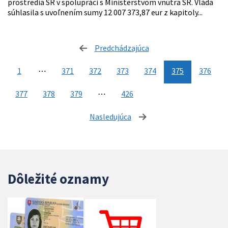
prostredia SR v spolupráci s Ministerstvom vnútra SR. Vláda
súhlasila s uvoľnením sumy 12 007 373,87 eur z kapitoly...
Predchádzajúca
stránka
1
⋯
371
372
373
374
375
376
377
378
379
⋯
426
Nasledujúca
stránka
Dôležité oznamy