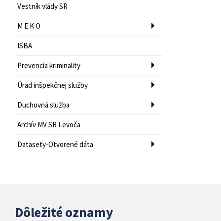
Vestník vlády SR
M E K O
ISBA
Prevencia kriminality
Úrad inšpekčnej služby
Duchovná služba
Archív MV SR Levoča
Datasety-Otvorené dáta
Dôležité oznamy