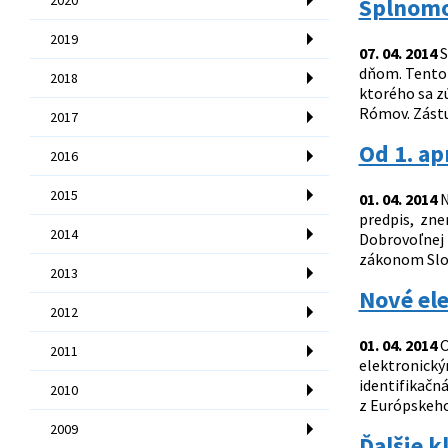
Splnomo
2019
07. 04. 2014
S
dňom. Tento 
2018
ktorého sa zú
Rómov. Zástu
2017
Od 1. ap
2016
2015
01. 04. 2014
N
predpis, zne
2014
Dobrovoľnej 
zákonom Slove
2013
Nové el
2012
01. 04. 2014
O
2011
elektronický
identifikačn
2010
z Európskeho
2009
Ďalšie k