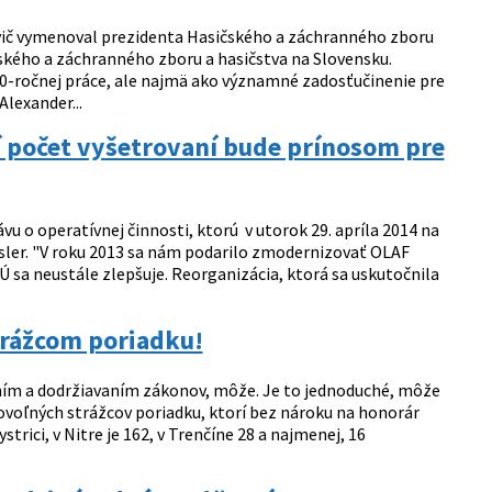
ovič vymenoval prezidenta Hasičského a záchranného zboru
čského a záchranného zboru a hasičstva na Slovensku.
30-ročnej práce, ale najmä ako významné zadosťučinenie pre
lexander...
í počet vyšetrovaní bude prínosom pre
u o operatívnej činnosti, ktorú v utorok 29. apríla 2014 na
ssler. "V roku 2013 sa nám podarilo zmodernizovať OLAF
 sa neustále zlepšuje. Reorganizácia, ktorá sa uskutočnila
trážcom poriadku!
aním a dodržiavaním zákonov, môže. Je to jednoduché, môže
ovoľných strážcov poriadku, ktorí bez nároku na honorár
trici, v Nitre je 162, v Trenčíne 28 a najmenej, 16