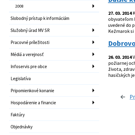
2008
27. 03. 2014
K
Slobodný prístup k informáciám
obyvateľom K
uvedené do p
Služobný úrad MV SR
Kežmarok si 
Dobrovoľ
Pracovné príležitosti
Médiá a verejnosť
26. 03. 2014
V
požiarnej oc
Infoservis pre obce
života, zdrav
hasičských je
Legislatíva
Pripomienkové konanie
P
Hospodárenie a financie
Faktúry
Objednávky