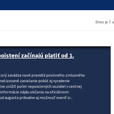
Dnes je 7.
stení začínajú platiť od 1.
torý zavádza nové pravidlá povinného zmluvného
omatizované zasielanie pokút aj vyradenie
lne znížiť počet nepoistených vozidiel v cestnej
informácie nájdu občania na oficiálnom
 augusta pribudne aj možnosť overiť si...