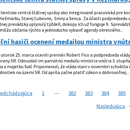
lientske centrá štátnej správy ako integrované pracoviská pre kon
ežmarku, Starej Ľubovne, Sniny a Senca. Za účasti podpredsedu vl
lnej prevádzky uplynulý týždeň, dokopy ich už funguje 9. Sprevá
môžu občania rýchlo a jednoducho vybaviť agendy okresného...
ní hasiči ocenení medailou ministra vnútra
 utorok 25. marca ocenili premiér Robert Fico a podpredseda vlády
hrany SR. Odovzdali im pamätnú medailu ministra vnútra 3. stupňa
ia a majetku ľudí. Pripomenuli, že vláda vlani v novembri schválil
dnotiek na území SR. Od apríla začne platiť zákon o dobrovoľnej...
redchádzajúca
stránka
1
⋯
382
383
384
385
Nasledujúca
s