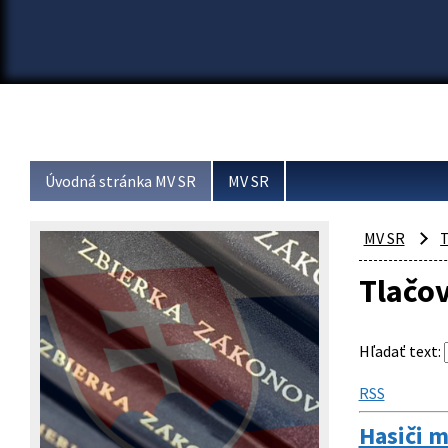
Úvodná stránka MV SR
MV SR
MV SR
T
Tlačo
Hľadať text
:
RSS
Hasiči m