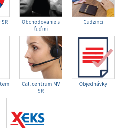
y SR
Obchodovanie s
Cudzinci
ľuďmi
stem
Call centrum MV
Objednávky
SR