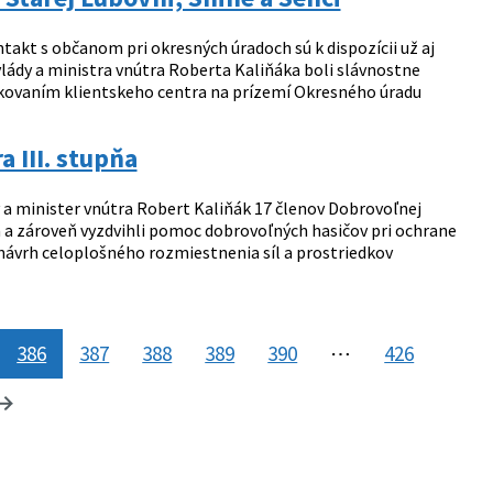
takt s občanom pri okresných úradoch sú k dispozícii už aj
ády a ministra vnútra Roberta Kaliňáka boli slávnostne
dzkovaním klientskeho centra na prízemí Okresného úradu
 III. stupňa
 a minister vnútra Robert Kaliňák 17 členov Dobrovoľnej
 a zároveň vyzdvihli pomoc dobrovoľných hasičov pri ochrane
a návrh celoplošného rozmiestnenia síl a prostriedkov
386
387
388
389
390
⋯
426
tránka