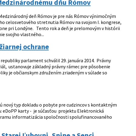
 Medzinárodnému dňu Rómov
v. Medzinárodný deň Rómov je pre nás Rómov výnimočným
ho celosvetového stretnutia Rómov na svojom I. kongrese,
tone pri Londýne. Tento rok a deň je prelomovým v histórii
e svojho vlastného...
žiarnej ochrane
republiky parlament schválil 29. januára 2014. Právny
riál, ustanovuje základný právny rámec pre pôsobenie
liky je občianskym združením zriadeným v súlade so
ajú nový typ dokladu o pobyte pre cudzincov s kontaktným
. eDoPP karty - je súčasťou projektu Elektronická
ogramu informatizácia spoločnosti spolufinancovaného
 Starej Ľubovni, Snine a Senci