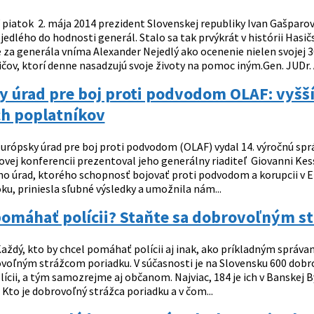
 piatok 2. mája 2014 prezident Slovenskej republiky Ivan Gašpar
edlého do hodnosti generál. Stalo sa tak prvýkrát v histórii Hasi
za generála vníma Alexander Nejedlý ako ocenenie nielen svojej 
čov, ktorí denne nasadzujú svoje životy na pomoc iným.Gen. JUDr. A
y úrad pre boj proti podvodom OLAF: vyšš
h poplatníkov
urópsky úrad pre boj proti podvodom (OLAF) vydal 14. výročnú správ
čovej konferencii prezentoval jeho generálny riaditeľ Giovanni Ke
eho úrad, ktorého schopnosť bojovať proti podvodom a korupcii v EÚ
u, priniesla sľubné výsledky a umožnila nám...
pomáhať polícii? Staňte sa dobrovoľným s
aždý, kto by chcel pomáhať polícii aj inak, ako príkladným správ
ovoľným strážcom poriadku. V súčasnosti je na Slovensku 600 dobr
cii, a tým samozrejme aj občanom. Najviac, 184 je ich v Banskej Bys
 Kto je dobrovoľný strážca poriadku a v čom...