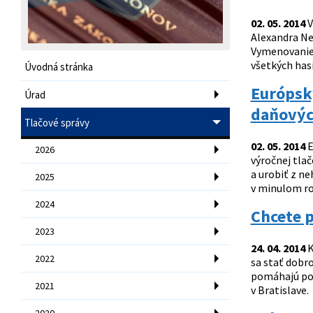
02. 05. 2014
V
Alexandra Nej
Vymenovanie 
všetkých hasi
Úvodná stránka
Európsk
Úrad
daňovýc
Tlačové správy
02. 05. 2014
E
2026
výročnej tla
a urobiť z n
2025
v minulom rok
2024
Chcete 
2023
24. 04. 2014
K
2022
sa stať dobr
pomáhajú polí
2021
v Bratislave.
2020