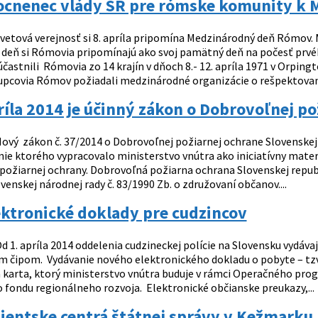
cnenec vlády SR pre rómske komunity k
vetová verejnosť si 8. apríla pripomína Medzinárodný deň Rómo
deň si Rómovia pripomínajú ako svoj pamätný deň na počesť prvé
častnili Rómovia zo 14 krajín v dňoch 8.- 12. apríla 1971 v Orping
pcovia Rómov požiadali medzinárodné organizácie o rešpektovani
ríla 2014 je účinný zákon o Dobrovoľnej po
ový zákon č. 37/2014 o Dobrovoľnej požiarnej ochrane Slovenskej 
nie ktorého vypracovalo ministerstvo vnútra ako iniciatívny mate
požiarnej ochrany. Dobrovoľná požiarna ochrana Slovenskej repub
nskej národnej rady č. 83/1990 Zb. o združovaní občanov....
ektronické doklady pre cudzincov
d 1. apríla 2014 oddelenia cudzineckej polície na Slovensku vydáv
m čipom. Vydávanie nového elektronického dokladu o pobyte – tzv
á karta, ktorý ministerstvo vnútra buduje v rámci Operačného pr
 fondu regionálneho rozvoja. Elektronické občianske preukazy,...
lientske centrá štátnej správy v Kežmarku,