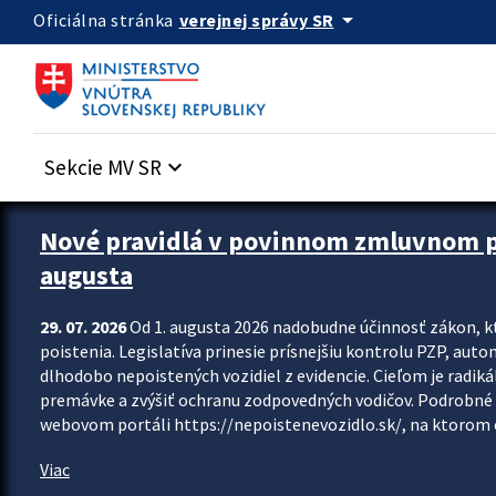
Preskocit na hlavný obsah
arrow_drop_down
verejnej správy SR
Oficiálna stránka
Sekcie MV SR
keyboard_arrow_down
Zastavit automatický posun upútavok
Nové pravidlá v povinnom zmluvnom poi
augusta
29. 07. 2026
Od 1. augusta 2026 nadobudne účinnosť zákon, k
poistenia. Legislatíva prinesie prísnejšiu kontrolu PZP, aut
dlhodobo nepoistených vozidiel z evidencie. Cieľom je radiká
premávke a zvýšiť ochranu zodpovedných vodičov. Podrobné 
webovom portáli https://nepoistenevozidlo.sk/, na ktorom od
Viac