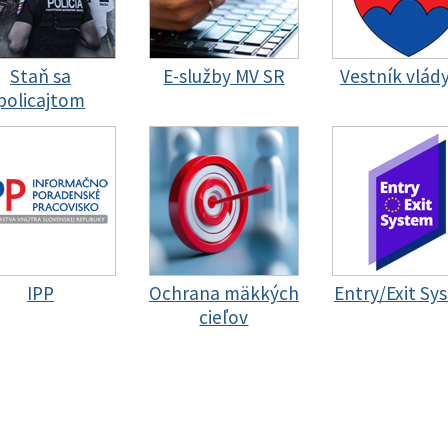
Staň sa
E-služby MV SR
Vestník vlád
policajtom
IPP
Ochrana mäkkých
Entry/Exit Sy
cieľov