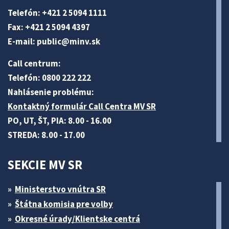
Telefón: +421 2 5094 1111
Fax: +421 2 5094 4397
E-mail:
public@minv
.sk
Call centrum:
Telefón: 0800 222 222
Nahlásenie problému:
Kontaktný formulár Call Centra MV SR
PO, UT, ŠT, PIA: 8.00 - 16.00
STREDA: 8.00 - 17.00
SEKCIE MV SR
Ministerstvo vnútra SR
Štátna komisia pre volby
Okresné úrady/Klientske centrá