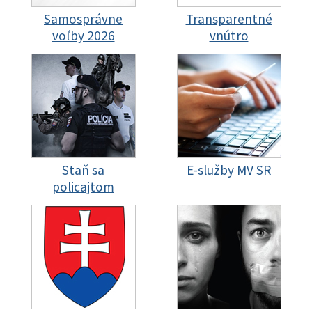
Samosprávne
Transparentné
voľby 2026
vnútro
Staň sa
E-služby MV SR
policajtom