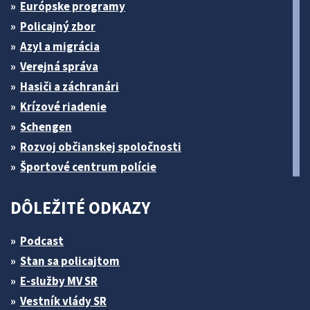
Európske programy
Policajný zbor
Azyl a migrácia
Verejná správa
Hasiči a záchranári
Krízové riadenie
Schengen
Rozvoj občianskej spoločnosti
Športové centrum polície
DÔLEŽITÉ ODKAZY
Podcast
Stan sa policajtom
E-služby MV SR
Vestník vlády SR