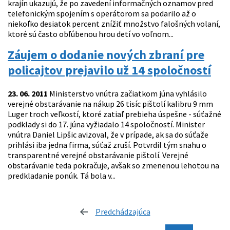
krajín ukazujú, že po zavedení informačných oznamov pred
telefonickým spojením s operátorom sa podarilo až o
niekoľko desiatok percent znížiť množstvo falošných volaní,
ktoré sú často obľúbenou hrou detí vo voľnom...
Záujem o dodanie nových zbraní pre
policajtov prejavilo už 14 spoločností
23. 06. 2011
Ministerstvo vnútra začiatkom júna vyhlásilo
verejné obstarávanie na nákup 26 tisíc pištolí kalibru 9 mm
Luger troch veľkostí, ktoré zatiaľ prebieha úspešne - súťažné
podklady si do 17. júna vyžiadalo 14 spoločností. Minister
vnútra Daniel Lipšic avizoval, že v prípade, ak sa do súťaže
prihlási iba jedna firma, súťaž zruší. Potvrdil tým snahu o
transparentné verejné obstarávanie pištolí. Verejné
obstarávanie teda pokračuje, avšak so zmenenou lehotou na
predkladanie ponúk. Tá bola v...
Predchádzajúca
stránka