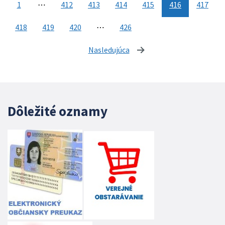
1
⋯
412
413
414
415
416
417
418
419
420
⋯
426
Nasledujúca
stránka
Dôležité oznamy