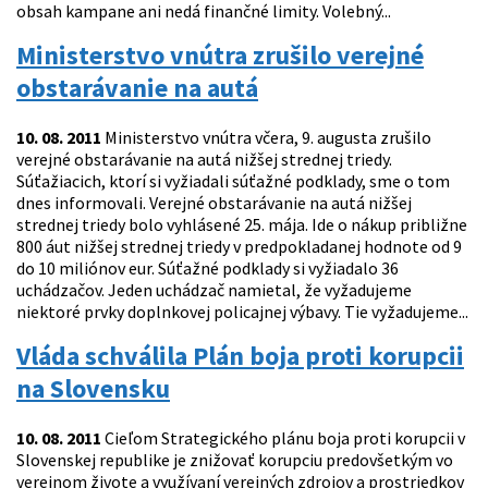
obsah kampane ani nedá finančné limity. Volebný...
Ministerstvo vnútra zrušilo verejné
obstarávanie na autá
10. 08. 2011
Ministerstvo vnútra včera, 9. augusta zrušilo
verejné obstarávanie na autá nižšej strednej triedy.
Súťažiacich, ktorí si vyžiadali súťažné podklady, sme o tom
dnes informovali. Verejné obstarávanie na autá nižšej
strednej triedy bolo vyhlásené 25. mája. Ide o nákup približne
800 áut nižšej strednej triedy v predpokladanej hodnote od 9
do 10 miliónov eur. Súťažné podklady si vyžiadalo 36
uchádzačov. Jeden uchádzač namietal, že vyžadujeme
niektoré prvky doplnkovej policajnej výbavy. Tie vyžadujeme...
Vláda schválila Plán boja proti korupcii
na Slovensku
10. 08. 2011
Cieľom Strategického plánu boja proti korupcii v
Slovenskej republike je znižovať korupciu predovšetkým vo
verejnom živote a využívaní verejných zdrojov a prostriedkov