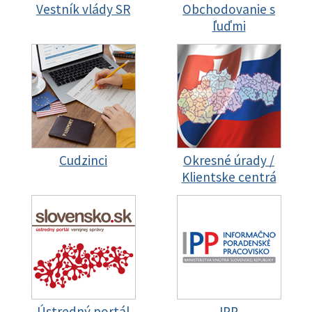
Vestník vlády SR
Obchodovanie s
ľuďmi
Cudzinci
Okresné úrady /
Klientske centrá
Ústredný portál
IPP