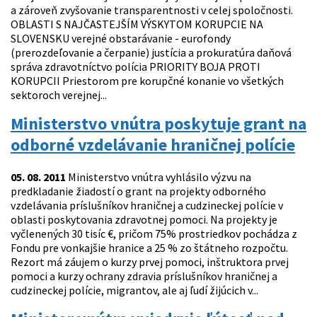
a zároveň zvyšovanie transparentnosti v celej spoločnosti.
OBLASTI S NAJČASTEJŠÍM VÝSKYTOM KORUPCIE NA
SLOVENSKU verejné obstarávanie - eurofondy
(prerozdeľovanie a čerpanie) justícia a prokuratúra daňová
správa zdravotníctvo polícia PRIORITY BOJA PROTI
KORUPCII Priestorom pre korupčné konanie vo všetkých
sektoroch verejnej...
Ministerstvo vnútra poskytuje grant na
odborné vzdelávanie hraničnej polície
05. 08. 2011
Ministerstvo vnútra vyhlásilo výzvu na
predkladanie žiadostí o grant na projekty odborného
vzdelávania príslušníkov hraničnej a cudzineckej polície v
oblasti poskytovania zdravotnej pomoci. Na projekty je
vyčlenených 30 tisíc €, pričom 75% prostriedkov pochádza z
Fondu pre vonkajšie hranice a 25 % zo štátneho rozpočtu.
Rezort má záujem o kurzy prvej pomoci, inštruktora prvej
pomoci a kurzy ochrany zdravia príslušníkov hraničnej a
cudzineckej polície, migrantov, ale aj ľudí žijúcich v...