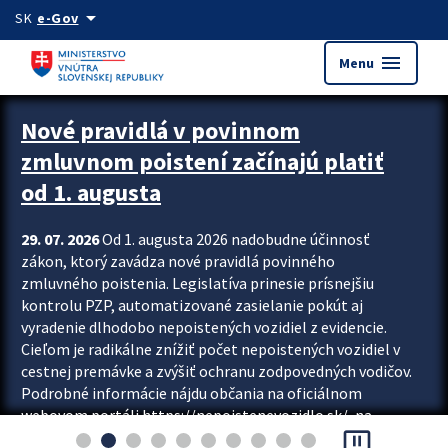
Preskocit na hlavný obsah
arrow_drop_down
SK
e-Gov
menu
Menu
Zastavit automatický posun upútavok
Nové pravidlá v povinnom
zmluvnom poistení začínajú platiť
od 1. augusta
29. 07. 2026
Od 1. augusta 2026 nadobudne účinnosť
zákon, ktorý zavádza nové pravidlá povinného
zmluvného poistenia. Legislatíva prinesie prísnejšiu
kontrolu PZP, automatizované zasielanie pokút aj
vyradenie dlhodobo nepoistených vozidiel z evidencie.
Cieľom je radikálne znížiť počet nepoistených vozidiel v
cestnej premávke a zvýšiť ochranu zodpovedných vodičov.
Podrobné informácie nájdu občania na oficiálnom
webovom portáli https://nepoistenevozidlo.sk/, na
pause_presentation
ktorom od augusta pribudne aj možnosť overiť si...