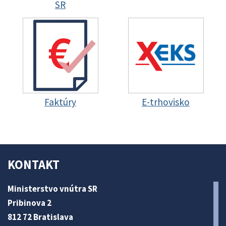
SR
Faktúry
E-trhovisko
KONTAKT
Ministerstvo vnútra SR
Pribinova 2
812 72 Bratislava