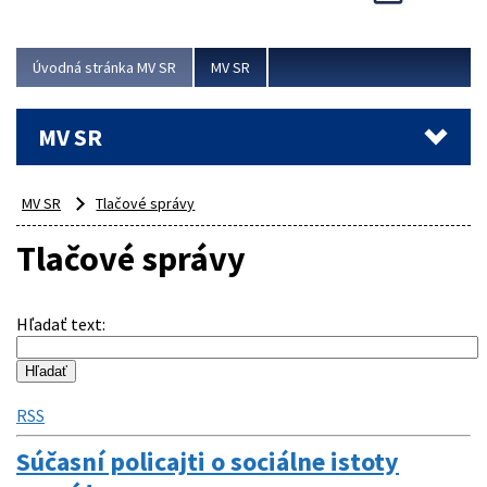
Viac
Úvodná stránka MV SR
MV SR
MV SR
MV SR
Tlačové správy
Tlačové správy
Hľadať text
:
RSS
Súčasní policajti o sociálne istoty