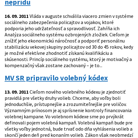
neprídu
16. 09. 2011
Vláda v auguste schválila viacero zmien v systéme
sociálneho zabezpečenia policajtov a vojakov, ktoré
podporia jeho udržateľnosť a spravodlivosť. Zahŕňa ich
Analýza sociálneho systému ozbrojených zložiek. Cieľom je
znížiť jeho ekonomickú náročnosť a podporiť personálnu
stabilizáciu vekovej skupiny policajtov od 30 do 45 rokov, kedy
je možné efektívne zhodnotiť získanú kvalifikáciu a
skúsenosti. Princíp sociálneho systému, ktorý je motivačný a
kompenzačný však zostane zachovaný – je to...
MV SR pripravilo volebný kódex
13. 09. 2011
Cieľom nového volebného kódexu je zjednotiť
pravidlá pre všetky druhy volieb. Chceme, aby voľby boli
jednoduchšie, prístupnejšie a zrozumiteľnejšie pre voličov.
Významným prínosom je aj sprísnenie kontroly financovania
volebnej kampane. Vo volebnom kódexe sme po prvýkrát
definovali pojem volebná kampaň. Volebná kampaň bude pre
všetky voľby jednotná, bude trvať odo dňa vyhlásenia volieb a
skončí jeden deň pred konaním volieb. Zákon však neobmedzí