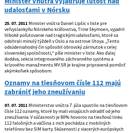
Minister vnútra vyjadruje ľútosť nad
udalosťami v Nórsku
25. 07. 2011
Minister vnútra Daniel Lipšic v liste pre
veľvyslankyňu Nórskeho kráľovstva, Trine Skymoen, vyjadril
hlboké poľutovanie nad tragickými udalosťami, ktoré sa
odohrali minulý týždeň v Oslo a na ostrove Utoya. „Tento
odsúdeniahodný čin spôsobil obrovský zármutok v celej
slovenskej spoločnosti,“ píše minister v liste. Ako ďalej
dodáva, sekcia integrovaného záchranného systému a
krízového manažmentu MV SR je krajine pripravená pomôcť
akýmkoľvek spôsobom.
Oznamy na tiesňovom čísle 112 majú
zabrániť jeho zneužívaniu
07. 07. 2011
Ministerstvo vnútra 7. júla spustilo na tiesňovom
čísle 112 oznamy, ktoré by mali volajúcich odradiť od jeho
zneužívania. V súčasnosti je 80% hovorov na tiesňovú linku
112 falošných a väčšina z nich pochádza z mobilných
telefónov bez SIM karty. Skúsenosti z viacerých európskych