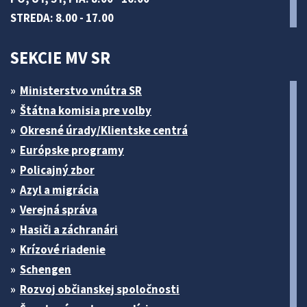
STREDA: 8.00 - 17.00
SEKCIE MV SR
Ministerstvo vnútra SR
Štátna komisia pre volby
Okresné úrady/Klientske centrá
Európske programy
Policajný zbor
Azyl a migrácia
Verejná správa
Hasiči a záchranári
Krízové riadenie
Schengen
Rozvoj občianskej spoločnosti