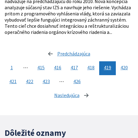
nadväzuje na predchádzajúcu do roku 2010. Nová koncepcia
analyzuje súčasný stav IZS a navrhuje jeho riešenie. Vychádza
pritom z programového vyhlásenia vlády, ktorá sa zaviazala
vybudovať lepšie fungujúci integrovaný záchranný systém.
Tento cieľ chce dosiahnuť integráciou a reštrukturalizáciou
operačného riadenia orgánov krízového riadenia a...
Predchádzajúca
stránka
1
⋯
415
416
417
418
419
420
421
422
423
⋯
426
Nasledujúca
stránka
Dôležité oznamy