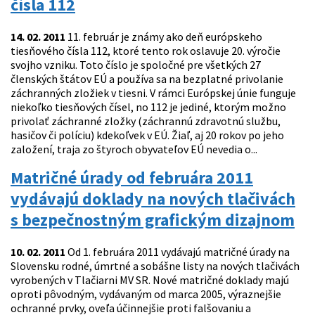
čísla 112
14. 02. 2011
11. február je známy ako deň európskeho
tiesňového čísla 112, ktoré tento rok oslavuje 20. výročie
svojho vzniku. Toto číslo je spoločné pre všetkých 27
členských štátov EÚ a používa sa na bezplatné privolanie
záchranných zložiek v tiesni. V rámci Európskej únie funguje
niekoľko tiesňových čísel, no 112 je jediné, ktorým možno
privolať záchranné zložky (záchrannú zdravotnú službu,
hasičov či políciu) kdekoľvek v EÚ. Žiaľ, aj 20 rokov po jeho
založení, traja zo štyroch obyvateľov EÚ nevedia o...
Matričné úrady od februára 2011
vydávajú doklady na nových tlačivách
s bezpečnostným grafickým dizajnom
10. 02. 2011
Od 1. februára 2011 vydávajú matričné úrady na
Slovensku rodné, úmrtné a sobášne listy na nových tlačivách
vyrobených v Tlačiarni MV SR. Nové matričné doklady majú
oproti pôvodným, vydávaným od marca 2005, výraznejšie
ochranné prvky, oveľa účinnejšie proti falšovaniu a