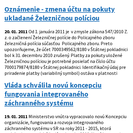
Oznámenie - zmena účtu na pokuty
ukladané Železničnou políciou
20. 01. 2011
Od 1. januára 2011 je v zmysle zákona 547/2010 Z.
z. o začlenení Železničnej polície do Policajného zboru
železničná polícia súčasťou Policajného zboru. Preto
upozorňujeme, že účet 7000349562/8180 v Štátnej pokladnici
bol k 31. decembru 2010 zrušený. Platby za pokuty uložené
Železničnou políciou je potrebné posielať na číslo účtu
7000179874/8180 v Štátnej pokladnici. Identifikačný údaj pre
priradenie platby (variabilný symbol) ostáva v platnosti
Vláda schválila novú koncepciu
fungovania integrovaného
záchranného systému
19. 01. 2011
Ministerstvo vnútra vypracovalo novú Koncepciu
organizácie, fungovania a rozvoja integrovaného
záchranného systému v SR na roky 2011 - 2015, ktorá