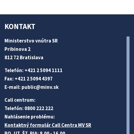
KONTAKT
Ministerstvo vnútra SR
Pribinova 2
812 72 Bratislava
Telefón: +421 2 5094 1111
Fax: +421 2 5094 4397
E-mail:
public@minv
.sk
Call centrum:
Telefón: 0800 222 222
Nahlásenie problému:
Kontaktný formulár Call Centra MV SR
PO, UT, ŠT, PIA: 8.00 - 16.00