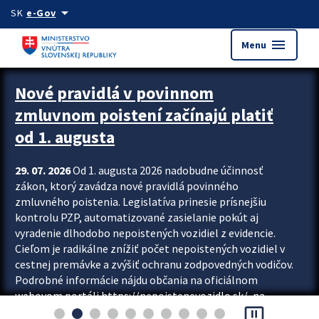
Preskocit na hlavný obsah
arrow_drop_down
SK
e-Gov
menu
Menu
Zastavit automatický posun upútavok
Nové pravidlá v povinnom
zmluvnom poistení začínajú platiť
od 1. augusta
29. 07. 2026
Od 1. augusta 2026 nadobudne účinnosť
zákon, ktorý zavádza nové pravidlá povinného
zmluvného poistenia. Legislatíva prinesie prísnejšiu
kontrolu PZP, automatizované zasielanie pokút aj
vyradenie dlhodobo nepoistených vozidiel z evidencie.
Cieľom je radikálne znížiť počet nepoistených vozidiel v
cestnej premávke a zvýšiť ochranu zodpovedných vodičov.
Podrobné informácie nájdu občania na oficiálnom
webovom portáli https://nepoistenevozidlo.sk/, na
pause_presentation
ktorom od augusta pribudne aj možnosť overiť si...