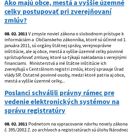
Ako majú obce, mestá a vyššie územné
celky postupovať pri zverejňovaní
zmlúv?
08. 02. 2011
V zmysle noviel zákona o slobodnom prístupe k
informáciám a Občianskeho zákonníka, ktoré sú účinné od 1.
januára 2011, sú orgány štátnej správy, verejnoprávne
inštitúcie, ale aj obce, mestá a vyššie územné celky povinné
sprístupňovať zmluvy, ktoré sa týkajú nakladania s verejnými
financiami. Ministerstvá a iné štátne inštitúcie ich
zverejňujú v Centrálnom registri zmlúv, ktorý spravuje Úrad
vlády SR. Ostatné povinné osoby, medzi ktoré patria aj obce,
mestá a vyššie územné celky,...
Poslanci schválili právny rámec pre
vedenie elektronických systémov na
správu registratúry
08. 02. 2011
Podnetom na vypracovanie návrhu novely zákona
č. 395/2002 Z. zo archívoch a registratúrach sú úlohy Národnej