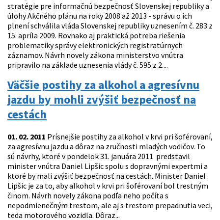
stratégie pre informačnú bezpečnosť Slovenskej republiky a
úlohy Akčného plánu na roky 2008 až 2013 - správu o ich
plnení schválila vláda Slovenskej republiky uznesením č. 283 z
15. apríla 2009. Rovnako aj praktická potreba riešenia
problematiky správy elektronických registratúrnych
záznamov. Návrh novely zákona ministerstvo vnútra
pripravilo na základe uznesenia vlády č. 595 z 2....
Väčšie postihy za alkohol a agresívnu
jazdu by mohli zvýšiť bezpečnosť na
cestách
01. 02. 2011
Prísnejšie postihy za alkohol v krvi pri šoférovaní,
za agresívnu jazdu a dôraz na zručnosti mladých vodičov. To
sú návrhy, ktoré v pondelok 31. januára 2011 predstavil
minister vnútra Daniel Lipšic spolu s dopravnými expertmi a
ktoré by mali zvýšiť bezpečnosť na cestách. Minister Daniel
Lipšic je za to, aby alkohol v krvi pri šoférovaní bol trestným
činom. Návrh novely zákona podľa neho počíta s
nepodmienečným trestom, ale aj s trestom prepadnutia veci,
teda motorového vozidla. Dôraz...