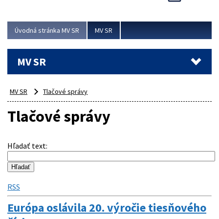
Viac
Úvodná stránka MV SR
MV SR
MV SR
MV SR
Tlačové správy
Tlačové správy
Hľadať text
:
RSS
Európa oslávila 20. výročie tiesňového