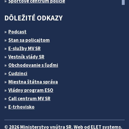
Športové centrum polície
DÔLEŽITÉ ODKAZY
Podcast
Stan sa policajtom
E-služby MV SR
Vestník vlády SR
Obchodovanie s ľuďmi
Cudzinci
Miestna štátna správa
Vládny program ESO
Call centrum MV SR
E-trhovisko
© 2026 Ministerstvo vnútra SR. Web od
ELET systems
.