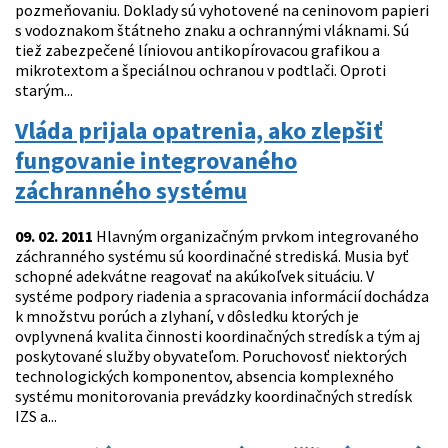
pozmeňovaniu. Doklady sú vyhotovené na ceninovom papieri
s vodoznakom štátneho znaku a ochrannými vláknami. Sú
tiež zabezpečené líniovou antikopírovacou grafikou a
mikrotextom a špeciálnou ochranou v podtlači. Oproti
starým...
Vláda prijala opatrenia, ako zlepšiť
fungovanie integrovaného
záchranného systému
09. 02. 2011
Hlavným organizačným prvkom integrovaného
záchranného systému sú koordinačné strediská. Musia byť
schopné adekvátne reagovať na akúkoľvek situáciu. V
systéme podpory riadenia a spracovania informácií dochádza
k množstvu porúch a zlyhaní, v dôsledku ktorých je
ovplyvnená kvalita činnosti koordinačných stredísk a tým aj
poskytované služby obyvateľom. Poruchovosť niektorých
technologických komponentov, absencia komplexného
systému monitorovania prevádzky koordinačných stredísk
IZS a...