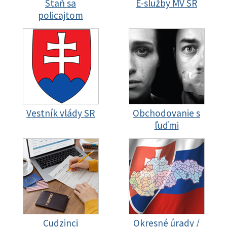
Staň sa
E-služby MV SR
policajtom
Vestník vlády SR
Obchodovanie s
ľuďmi
Cudzinci
Okresné úrady /