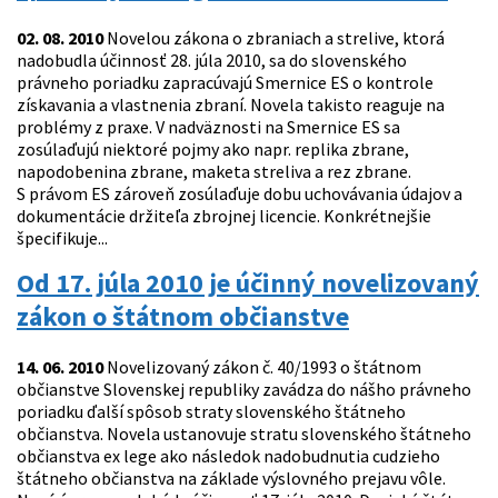
02. 08. 2010
Novelou zákona o zbraniach a strelive, ktorá
nadobudla účinnosť 28. júla 2010, sa do slovenského
právneho poriadku zapracúvajú Smernice ES o kontrole
získavania a vlastnenia zbraní. Novela takisto reaguje na
problémy z praxe. V nadväznosti na Smernice ES sa
zosúlaďujú niektoré pojmy ako napr. replika zbrane,
napodobenina zbrane, maketa streliva a rez zbrane.
S právom ES zároveň zosúlaďuje dobu uchovávania údajov a
dokumentácie držiteľa zbrojnej licencie. Konkrétnejšie
špecifikuje...
Od 17. júla 2010 je účinný novelizovaný
zákon o štátnom občianstve
14. 06. 2010
Novelizovaný zákon č. 40/1993 o štátnom
občianstve Slovenskej republiky zavádza do nášho právneho
poriadku ďalší spôsob straty slovenského štátneho
občianstva. Novela ustanovuje stratu slovenského štátneho
občianstva ex lege ako následok nadobudnutia cudzieho
štátneho občianstva na základe výslovného prejavu vôle.