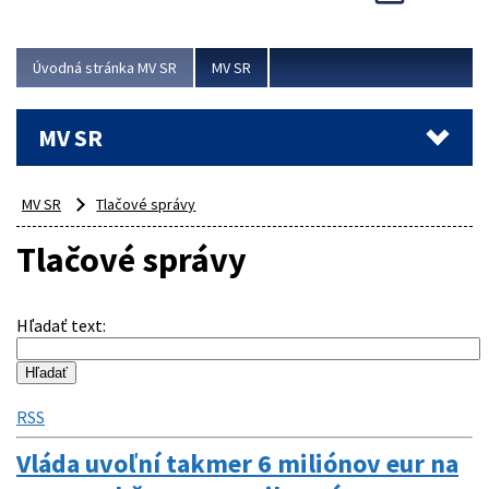
Viac
Úvodná stránka MV SR
MV SR
MV SR
MV SR
Tlačové správy
Tlačové správy
Hľadať text
:
RSS
Vláda uvoľní takmer 6 miliónov eur na