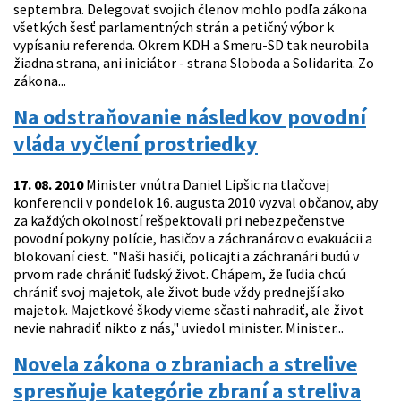
septembra. Delegovať svojich členov mohlo podľa zákona
všetkých šesť parlamentných strán a petičný výbor k
vypísaniu referenda. Okrem KDH a Smeru-SD tak neurobila
žiadna strana, ani iniciátor - strana Sloboda a Solidarita. Zo
zákona...
Na odstraňovanie následkov povodní
vláda vyčlení prostriedky
17. 08. 2010
Minister vnútra Daniel Lipšic na tlačovej
konferencii v pondelok 16. augusta 2010 vyzval občanov, aby
za každých okolností rešpektovali pri nebezpečenstve
povodní pokyny polície, hasičov a záchranárov o evakuácii a
blokovaní ciest. "Naši hasiči, policajti a záchranári budú v
prvom rade chrániť ľudský život. Chápem, že ľudia chcú
chrániť svoj majetok, ale život bude vždy prednejší ako
majetok. Majetkové škody vieme sčasti nahradiť, ale život
nevie nahradiť nikto z nás," uviedol minister. Minister...
Novela zákona o zbraniach a strelive
spresňuje kategórie zbraní a streliva