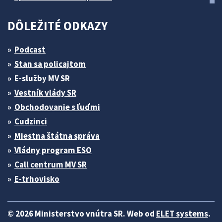
DÔLEŽITÉ ODKAZY
Podcast
Stan sa policajtom
E-služby MV SR
Vestník vlády SR
Obchodovanie s ľuďmi
Cudzinci
Miestna štátna správa
Vládny program ESO
Call centrum MV SR
E-trhovisko
© 2026 Ministerstvo vnútra SR. Web od
ELET systems
.