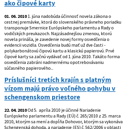
ako čipové karty
01. 06. 2010
1. júna nadobúda účinnosť novela zákona o
cestnej premávke, ktorá do slovenského právneho poriadku
transponuje Smernice Európskeho parlamentu a Rady o
vodičských preukazoch. Najzásadnejšou zmenou, ktorú
novela prináša, je zavedenie novej formy osvedčenia o
evidencii vozidla. Osvedčenia budú mať už dve časti -
polykarbonátovú čipovú kartu a klasickú papierovú. Prvé
čipové karty sa začnú vydávať od 1. júna 2010. Takáto forma
osvedčenia zabráni nadmernému opotrebovávaniu
súčasného papierového...
Príslušníci tretích krajín s platným
vízom majú právo voľného pohybu v
schengenskom priestore
22. 04. 2010
Od 5. apríla 2010 je účinné Nariadenie
Európskeho parlamentu a Rady (EÚ) č. 265/2010 z 25. marca
2010, ktorým sa mení a dopĺňa Dohovor, ktorým sa vykonáva
Schengenská dohoda, a nariadenie (ES) č. 562/2006 v oblasti