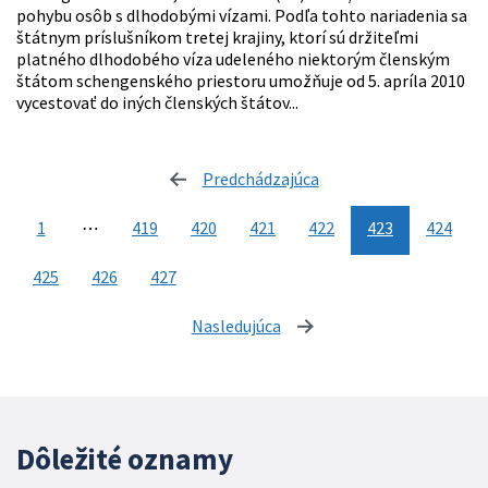
pohybu osôb s dlhodobými vízami. Podľa tohto nariadenia sa
štátnym príslušníkom tretej krajiny, ktorí sú držiteľmi
platného dlhodobého víza udeleného niektorým členským
štátom schengenského priestoru umožňuje od 5. apríla 2010
vycestovať do iných členských štátov...
Predchádzajúca
stránka
1
⋯
419
420
421
422
423
424
425
426
427
Nasledujúca
stránka
Dôležité oznamy