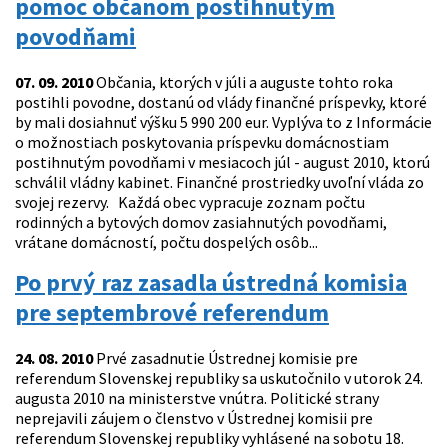
pomoc občanom postihnutým
povodňami
07. 09. 2010
Občania, ktorých v júli a auguste tohto roka
postihli povodne, dostanú od vlády finančné príspevky, ktoré
by mali dosiahnuť výšku 5 990 200 eur. Vyplýva to z Informácie
o možnostiach poskytovania príspevku domácnostiam
postihnutým povodňami v mesiacoch júl - august 2010, ktorú
schválil vládny kabinet. Finančné prostriedky uvoľní vláda zo
svojej rezervy. Každá obec vypracuje zoznam počtu
rodinných a bytových domov zasiahnutých povodňami,
vrátane domácností, počtu dospelých osôb...
Po prvý raz zasadla ústredná komisia
pre septembrové referendum
24. 08. 2010
Prvé zasadnutie Ústrednej komisie pre
referendum Slovenskej republiky sa uskutočnilo v utorok 24.
augusta 2010 na ministerstve vnútra. Politické strany
neprejavili záujem o členstvo v Ústrednej komisii pre
referendum Slovenskej republiky vyhlásené na sobotu 18.