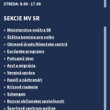
STREDA: 8.00 - 17.00
SEKCIE MV SR
Ministerstvo vnútra SR
Štátna komisia pre volby
Okresné úrady/Klientske centrá
Európske programy
Policajný zbor
Azyl a migrácia
Verejná správa
Hasiči a záchranári
Krízové riadenie
Schengen
Rozvoj občianskej spoločnosti
Športové centrum polície