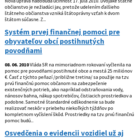
Nová úprava nadobúda účinnosť 17. júla 2010. Dvojaké štátne
občianstvo je nežiadúci jav, pretože udelením ďalšieho
štátneho občianstva vzniká štátoprávny vzťah k dvom
štátom súčasne. Z...
Systém prvej finančnej pomoci pre
obyvateľov obcí postihnutých
povodňami
08. 06. 2010
Vláda SR na mimoriadnom rokovaní vyčlenila na
pomoc pre povodňami postihnuté obce a mestá 25 miliónov
€. Časť z týchto peňazí /približne tretina/ sa použije na tzv.
prvú finančnú pomoc občanom na zabezpečenie
existenčných potrieb, ako napríklad odstraňovania vody,
nánosov bahna, nákup spotrebičov, čistiacich prostriedkov a
podobne. Samotné štandardné odškodnenie sa bude
realizovať neskôr v priebehu niekoľkých týždňov po
kompletnom vyčíslení škôd. Prostriedky na tzv. prvú finančnú
pomoc budú...
Osvedčenia o evidencii vozidiel už aj