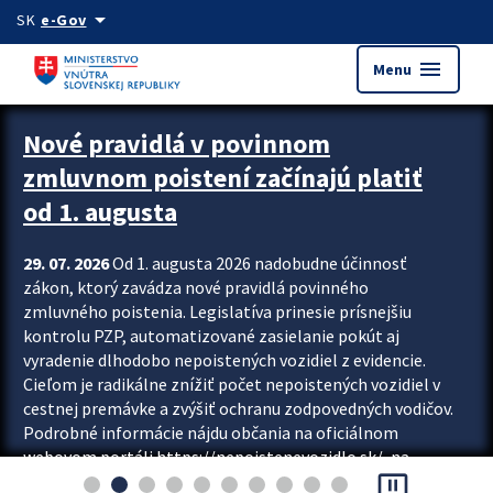
Preskocit na hlavný obsah
arrow_drop_down
SK
e-Gov
menu
Menu
Zastavit automatický posun upútavok
Nové pravidlá v povinnom
zmluvnom poistení začínajú platiť
od 1. augusta
29. 07. 2026
Od 1. augusta 2026 nadobudne účinnosť
zákon, ktorý zavádza nové pravidlá povinného
zmluvného poistenia. Legislatíva prinesie prísnejšiu
kontrolu PZP, automatizované zasielanie pokút aj
vyradenie dlhodobo nepoistených vozidiel z evidencie.
Cieľom je radikálne znížiť počet nepoistených vozidiel v
cestnej premávke a zvýšiť ochranu zodpovedných vodičov.
Podrobné informácie nájdu občania na oficiálnom
webovom portáli https://nepoistenevozidlo.sk/, na
pause_presentation
ktorom od augusta pribudne aj možnosť overiť si...