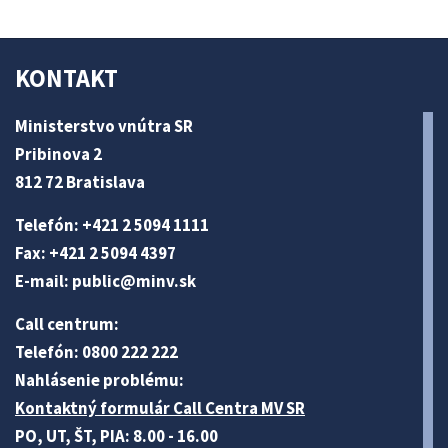
KONTAKT
Ministerstvo vnútra SR
Pribinova 2
812 72 Bratislava
Telefón: +421 2 5094 1111
Fax: +421 2 5094 4397
E-mail:
public@minv
.sk
Call centrum:
Telefón: 0800 222 222
Nahlásenie problému:
Kontaktný formulár Call Centra MV SR
PO, UT, ŠT, PIA: 8.00 - 16.00