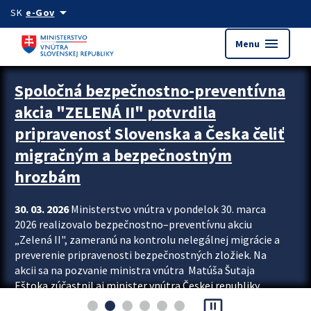
Preskocit na hlavný obsah
arrow_drop_down
SK
e-Gov
menu
Menu
Zastavit automatický posun upútavok
Spoločná bezpečnostno-preventívna
akcia "ZELENÁ II" potvrdila
pripravenosť Slovenska a Česka čeliť
migračným a bezpečnostným
hrozbám
30. 03. 2026
Ministerstvo vnútra v pondelok 30. marca
2026 realizovalo bezpečnostno–preventívnu akciu
„Zelená II", zameranú na kontrolu nelegálnej migrácie a
preverenie pripravenosti bezpečnostných zložiek. Na
akcii sa na pozvanie ministra vnútra Matúša Šutaja
Eštoka zúčastnil aj minister vnútra Českej republiky
pause_presentation
Lubomír Metnar, spolu s ďalšími zahraničnými partnermi.