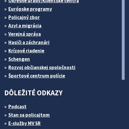
Okresné úrady/Klientske centrá
Európske programy
Policajný zbor
Azyl a migrácia
Verejná správa
Hasiči a záchranári
Krízové riadenie
Schengen
Rozvoj občianskej spoločnosti
Športové centrum polície
DÔLEŽITÉ ODKAZY
Podcast
Stan sa policajtom
E-služby MV SR