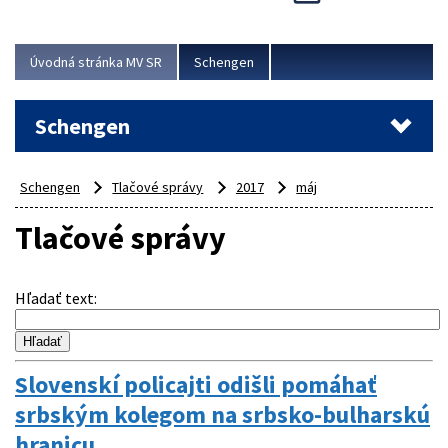
Cieľom akcie bolo posilniť kontrolné mechanizmy,
preveriť nasadenie síl a prostriedkov v teréne a
demonštrovať pripravenosť Slovenska na možné...
Úvodná stránka MV SR
Schengen
Viac
Schengen
Schengen
Tlačové správy
2017
máj
Tlačové správy
Hľadať text
:
Slovenskí policajti odišli pomáhať
srbským kolegom na srbsko-bulharskú
hranicu