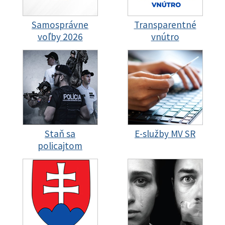
Samosprávne
Transparentné
voľby 2026
vnútro
Staň sa
E-služby MV SR
policajtom