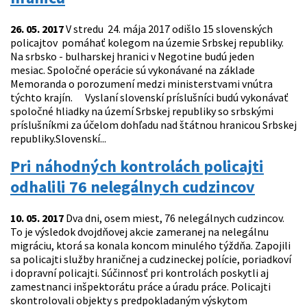
26. 05. 2017
V stredu 24. mája 2017 odišlo 15 slovenských
policajtov pomáhať kolegom na územie Srbskej republiky.
Na srbsko - bulharskej hranici v Negotine budú jeden
mesiac. Spoločné operácie sú vykonávané na základe
Memoranda o porozumení medzi ministerstvami vnútra
týchto krajín. Vyslaní slovenskí príslušníci budú vykonávať
spoločné hliadky na území Srbskej republiky so srbskými
príslušníkmi za účelom dohľadu nad štátnou hranicou Srbskej
republiky.Slovenskí...
Pri náhodných kontrolách policajti
odhalili 76 nelegálnych cudzincov
10. 05. 2017
Dva dni, osem miest, 76 nelegálnych cudzincov.
To je výsledok dvojdňovej akcie zameranej na nelegálnu
migráciu, ktorá sa konala koncom minulého týždňa. Zapojili
sa policajti služby hraničnej a cudzineckej polície, poriadkoví
i dopravní policajti. Súčinnosť pri kontrolách poskytli aj
zamestnanci inšpektorátu práce a úradu práce. Policajti
skontrolovali objekty s predpokladaným výskytom