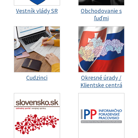
Vestník vlády SR
Obchodovanie s
ľuďmi
Cudzinci
Okresné úrady /
Klientske centrá