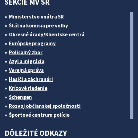
SEKCIE MV SR
Ministerstvo vnútra SR
Štátna komisia pre volby
Okresné úrady/Klientske centrá
Európske programy
Policajný zbor
Azyl a migrácia
Verejná správa
Hasiči a záchranári
Krízové riadenie
Schengen
Rozvoj občianskej spoločnosti
Športové centrum polície
DÔLEŽITÉ ODKAZY