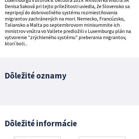
Luxemburgu v utorok 8. októbra 2019. Ministerka vnútra SR
Denisa Saková pri tejto príležitosti uviedla, že Slovensko sa
nepripojí do dobrovoľného systému rozmiestňovania
migrantov zachránených na mori. Nemecko, Francúzsko,
Taliansko a Malta po septembrovom minisummite ich
ministrov vnútra vo Vallete predložili v Luxemburgu plán na
vytvorenie "zrýchleného systému" preberania migrantov,
ktorí boli...
Dôležité oznamy
Dôležité informácie