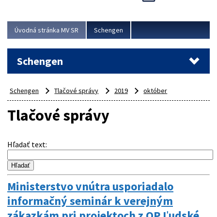
Cieľom akcie bolo posilniť kontrolné mechanizmy,
preveriť nasadenie síl a prostriedkov v teréne a
demonštrovať pripravenosť Slovenska na možné...
Úvodná stránka MV SR
Schengen
Viac
Schengen
Schengen
Tlačové správy
2019
október
Tlačové správy
Hľadať text
:
Ministerstvo vnútra usporiadalo
informačný seminár k verejným
zákazkám pri projektoch z OP Ľudské