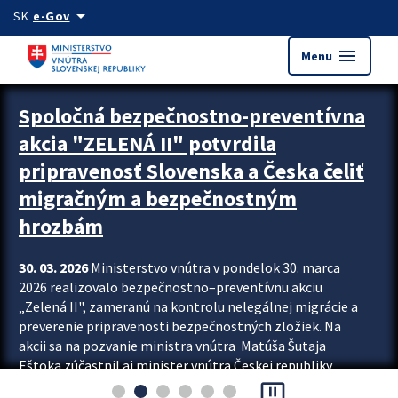
Preskocit na hlavný obsah
arrow_drop_down
SK
e-Gov
menu
Menu
Zastavit automatický posun upútavok
Spoločná bezpečnostno-preventívna
akcia "ZELENÁ II" potvrdila
pripravenosť Slovenska a Česka čeliť
migračným a bezpečnostným
hrozbám
30. 03. 2026
Ministerstvo vnútra v pondelok 30. marca
2026 realizovalo bezpečnostno–preventívnu akciu
„Zelená II", zameranú na kontrolu nelegálnej migrácie a
preverenie pripravenosti bezpečnostných zložiek. Na
akcii sa na pozvanie ministra vnútra Matúša Šutaja
Eštoka zúčastnil aj minister vnútra Českej republiky
pause_presentation
Lubomír Metnar, spolu s ďalšími zahraničnými partnermi.