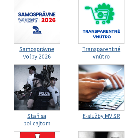
Samosprávne
Transparentné
voľby 2026
vnútro
Staň sa
E-služby MV SR
policajtom