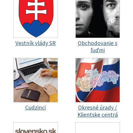
Vestník vlády SR
Obchodovanie s
ľuďmi
Cudzinci
Okresné úrady /
Klientske centrá