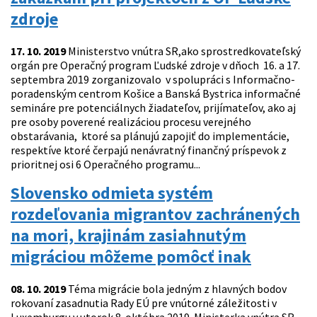
zdroje
17. 10. 2019
Ministerstvo vnútra SR,ako sprostredkovateľský
orgán pre Operačný program Ľudské zdroje v dňoch 16. a 17.
septembra 2019 zorganizovalo v spolupráci s Informačno-
poradenským centrom Košice a Banská Bystrica informačné
semináre pre potenciálnych žiadateľov, prijímateľov, ako aj
pre osoby poverené realizáciou procesu verejného
obstarávania, ktoré sa plánujú zapojiť do implementácie,
respektíve ktoré čerpajú nenávratný finančný príspevok z
prioritnej osi 6 Operačného programu...
Slovensko odmieta systém
rozdeľovania migrantov zachránených
na mori, krajinám zasiahnutým
migráciou môžeme pomôcť inak
08. 10. 2019
Téma migrácie bola jedným z hlavných bodov
rokovaní zasadnutia Rady EÚ pre vnútorné záležitosti v