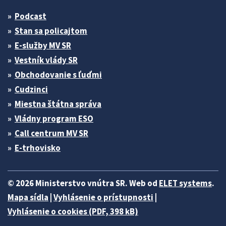
Podcast
Stan sa policajtom
E-služby MV SR
Vestník vlády SR
Obchodovanie s ľuďmi
Cudzinci
Miestna štátna správa
Vládny program ESO
Call centrum MV SR
E-trhovisko
© 2026 Ministerstvo vnútra SR. Web od
ELET systems
.
Mapa sídla
|
Vyhlásenie o prístupnosti
|
Vyhlásenie o cookies (PDF, 398 kB)