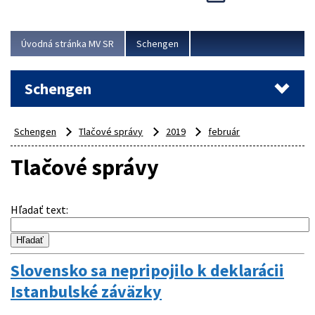
Cieľom akcie bolo posilniť kontrolné mechanizmy,
preveriť nasadenie síl a prostriedkov v teréne a
demonštrovať pripravenosť Slovenska na možné...
Úvodná stránka MV SR
Schengen
Viac
Schengen
Schengen
Tlačové správy
2019
február
Tlačové správy
Hľadať text
:
Slovensko sa nepripojilo k deklarácii
Istanbulské záväzky