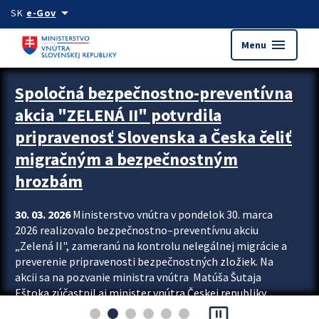
Preskocit na hlavný obsah
arrow_drop_down
SK
e-Gov
menu
Menu
Zastavit automatický posun upútavok
Spoločná bezpečnostno-preventívna
akcia "ZELENÁ II" potvrdila
pripravenosť Slovenska a Česka čeliť
migračným a bezpečnostným
hrozbám
30. 03. 2026
Ministerstvo vnútra v pondelok 30. marca
2026 realizovalo bezpečnostno–preventívnu akciu
„Zelená II", zameranú na kontrolu nelegálnej migrácie a
preverenie pripravenosti bezpečnostných zložiek. Na
akcii sa na pozvanie ministra vnútra Matúša Šutaja
Eštoka zúčastnil aj minister vnútra Českej republiky
pause_presentation
Lubomír Metnar, spolu s ďalšími zahraničnými partnermi.