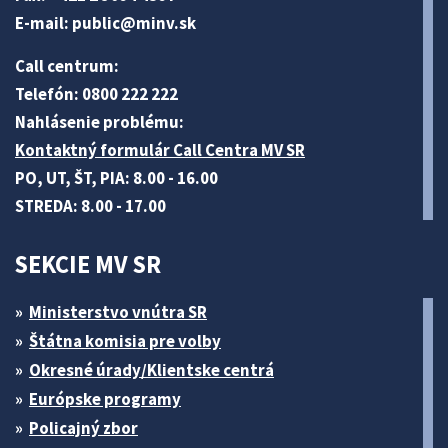
E-mail:
public@minv
.sk
Call centrum:
Telefón: 0800 222 222
Nahlásenie problému:
Kontaktný formulár Call Centra MV SR
PO, UT, ŠT, PIA: 8.00 - 16.00
STREDA: 8.00 - 17.00
SEKCIE MV SR
Ministerstvo vnútra SR
Štátna komisia pre volby
Okresné úrady/Klientske centrá
Európske programy
Policajný zbor