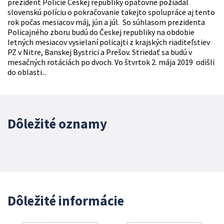
prezident Polície Českej republiky opätovne požiadal
slovenskú políciu o pokračovanie takejto spolupráce aj tento
rok počas mesiacov máj, jún a júl. So súhlasom prezidenta
Policajného zboru budú do Českej republiky na obdobie
letných mesiacov vysielaní policajti z krajských riaditeľstiev
PZ v Nitre, Banskej Bystrici a Prešov. Striedať sa budú v
mesačných rotáciách po dvoch. Vo štvrtok 2. mája 2019 odišli
do oblasti...
Dôležité oznamy
Dôležité informácie