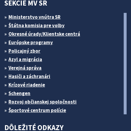
SEKCIE MV SR
Ministerstvo vnútra SR
Štátna komisia pre volby
Okresné úrady/Klientske centrá
Európske programy
Policajný zbor
Azyl a migrácia
Verejná správa
Hasiči a záchranári
Krízové riadenie
Schengen
Rozvoj občianskej spoločnosti
Športové centrum polície
DÔLEŽITÉ ODKAZY