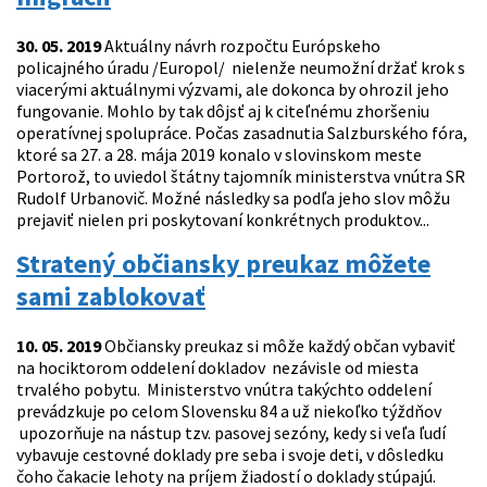
30. 05. 2019
Aktuálny návrh rozpočtu Európskeho
policajného úradu /Europol/ nielenže neumožní držať krok s
viacerými aktuálnymi výzvami, ale dokonca by ohrozil jeho
fungovanie. Mohlo by tak dôjsť aj k citeľnému zhoršeniu
operatívnej spolupráce. Počas zasadnutia Salzburského fóra,
ktoré sa 27. a 28. mája 2019 konalo v slovinskom meste
Portorož, to uviedol štátny tajomník ministerstva vnútra SR
Rudolf Urbanovič. Možné následky sa podľa jeho slov môžu
prejaviť nielen pri poskytovaní konkrétnych produktov...
Stratený občiansky preukaz môžete
sami zablokovať
10. 05. 2019
Občiansky preukaz si môže každý občan vybaviť
na hociktorom oddelení dokladov nezávisle od miesta
trvalého pobytu. Ministerstvo vnútra takýchto oddelení
prevádzkuje po celom Slovensku 84 a už niekoľko týždňov
upozorňuje na nástup tzv. pasovej sezóny, kedy si veľa ľudí
vybavuje cestovné doklady pre seba i svoje deti, v dôsledku
čoho čakacie lehoty na príjem žiadostí o doklady stúpajú.