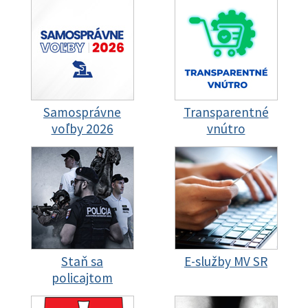
Samosprávne
Transparentné
voľby 2026
vnútro
Staň sa
E-služby MV SR
policajtom