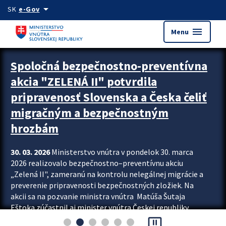
Preskocit na hlavný obsah
arrow_drop_down
SK
e-Gov
menu
Menu
Zastavit automatický posun upútavok
Spoločná bezpečnostno-preventívna
akcia "ZELENÁ II" potvrdila
pripravenosť Slovenska a Česka čeliť
migračným a bezpečnostným
hrozbám
30. 03. 2026
Ministerstvo vnútra v pondelok 30. marca
2026 realizovalo bezpečnostno–preventívnu akciu
„Zelená II", zameranú na kontrolu nelegálnej migrácie a
preverenie pripravenosti bezpečnostných zložiek. Na
akcii sa na pozvanie ministra vnútra Matúša Šutaja
Eštoka zúčastnil aj minister vnútra Českej republiky
pause_presentation
Lubomír Metnar, spolu s ďalšími zahraničnými partnermi.