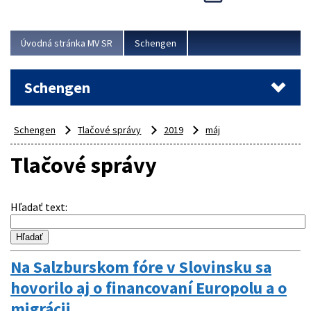
Cieľom akcie bolo posilniť kontrolné mechanizmy,
preveriť nasadenie síl a prostriedkov v teréne a
demonštrovať pripravenosť Slovenska na možné...
Úvodná stránka MV SR
Schengen
Viac
Schengen
Schengen
Tlačové správy
2019
máj
Tlačové správy
Hľadať text
:
Na Salzburskom fóre v Slovinsku sa
hovorilo aj o financovaní Europolu a o
migrácii