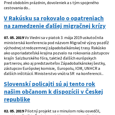
Pred obdobím prázdnin, dovoleniek a s tým spojeného
cestovania do...
V Rakúsku sa rokovalo o opatreniach
na zamedzenie ďalšej migračnej krízy
07. 05. 2019
Vo Viedni sa v piatok 3. mája 2019 uskutočnila
ministerská konferencia pod názvom Migračné výzvy pozdĺž
východnej stredozemnej/západobalkánskej trasy. Rakúsko
ako usporiadateľská krajina pozvalo na rokovania zástupcov
krajín Salzburského fóra, taktiež ďalších európskych
partnerov, ako aj predstaviteľov Západobalkánskej šestky,
zástupcov Európskej komisie, Europolu, IOM, UNHCR a
ďalších inštitúcií. Ministerstvo vnútra SR na konferencii...
Slovenskí policajti sú aj tento rok
našim občanom k dispozícii v Českej
republike
02. 05. 2019
Pilotný projekt sa v minulom roku osvedčil,