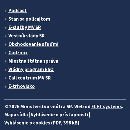
Podcast
Stan sa policajtom
E-služby MV SR
Vestník vlády SR
Obchodovanie s ľuďmi
Cudzinci
Miestna štátna správa
Vládny program ESO
Call centrum MV SR
E-trhovisko
© 2026 Ministerstvo vnútra SR. Web od
ELET systems
.
Mapa sídla
|
Vyhlásenie o prístupnosti
|
Vyhlásenie o cookies (PDF, 398 kB)