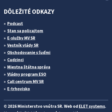
DÔLEŽITÉ ODKAZY
Podcast
Stan sa policajtom
E-služby MV SR
Vestník vlády SR
Obchodovanie s ľuďmi
Cudzinci
Miestna štátna správa
Vládny program ESO
Call centrum MV SR
E-trhovisko
© 2026 Ministerstvo vnútra SR. Web od
ELET systems
.