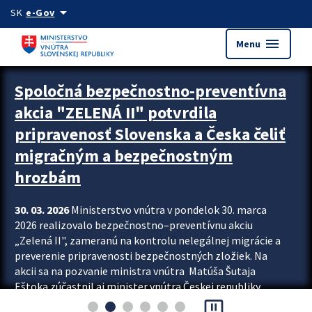
Preskocit na hlavný obsah
arrow_drop_down
SK
e-Gov
menu
Menu
Zastavit automatický posun upútavok
Spoločná bezpečnostno-preventívna
akcia "ZELENÁ II" potvrdila
pripravenosť Slovenska a Česka čeliť
migračným a bezpečnostným
hrozbám
30. 03. 2026
Ministerstvo vnútra v pondelok 30. marca
2026 realizovalo bezpečnostno–preventívnu akciu
„Zelená II", zameranú na kontrolu nelegálnej migrácie a
preverenie pripravenosti bezpečnostných zložiek. Na
akcii sa na pozvanie ministra vnútra Matúša Šutaja
Eštoka zúčastnil aj minister vnútra Českej republiky
pause_presentation
Lubomír Metnar, spolu s ďalšími zahraničnými partnermi.