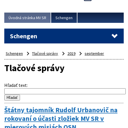
Cieľom akcie bolo posilniť kontrolné mechanizmy,
preveriť nasadenie síl a prostriedkov v teréne a
demonštrovať pripravenosť Slovenska na možné...
Úvodná stránka MV SR
Schengen
Viac
Schengen
Schengen
Tlačové správy
2019
september
Tlačové správy
Hľadať text
:
Štátny tajomník Rudolf Urbanovič na
rokovaní o účasti zložiek MV SR v
mierových misiách OSN