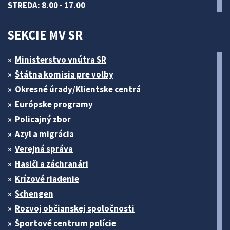
STREDA: 8.00 - 17.00
SEKCIE MV SR
Ministerstvo vnútra SR
Štátna komisia pre volby
Okresné úrady/Klientske centrá
Európske programy
Policajný zbor
Azyl a migrácia
Verejná správa
Hasiči a záchranári
Krízové riadenie
Schengen
Rozvoj občianskej spoločnosti
Športové centrum polície