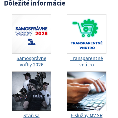
Dôležité informácie
Samosprávne
Transparentné
voľby 2026
vnútro
Staň sa
E-služby MV SR