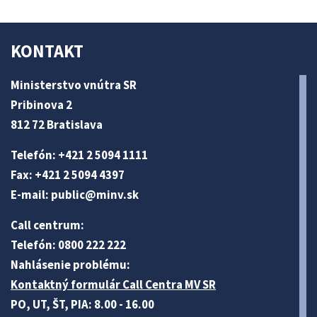
KONTAKT
Ministerstvo vnútra SR
Pribinova 2
812 72 Bratislava
Telefón: +421 2 5094 1111
Fax: +421 2 5094 4397
E-mail:
public@minv
.sk
Call centrum:
Telefón: 0800 222 222
Nahlásenie problému:
Kontaktný formulár Call Centra MV SR
PO, UT, ŠT, PIA: 8.00 - 16.00