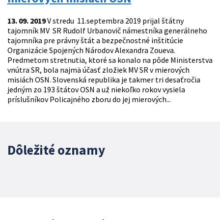
13. 09. 2019
V stredu 11.septembra 2019 prijal štátny
tajomník MV SR Rudolf Urbanovič námestníka generálneho
tajomníka pre právny štát a bezpečnostné inštitúcie
Organizácie Spojených Národov Alexandra Zoueva.
Predmetom stretnutia, ktoré sa konalo na pôde Ministerstva
vnútra SR, bola najmä účasť zložiek MV SR v mierových
misiách OSN. Slovenská republika je takmer tri desaťročia
jedným zo 193 štátov OSN a už niekoľko rokov vysiela
príslušníkov Policajného zboru do jej mierových...
Dôležité oznamy