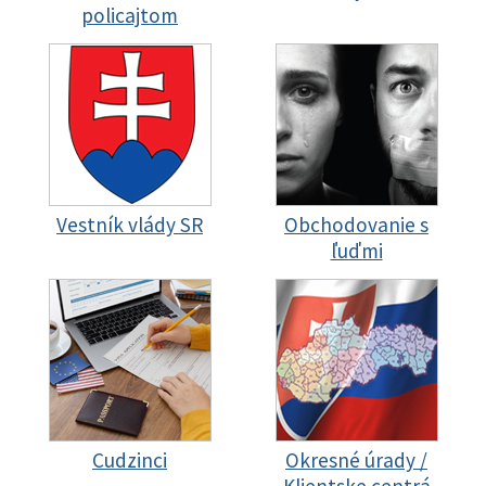
policajtom
Vestník vlády SR
Obchodovanie s
ľuďmi
Cudzinci
Okresné úrady /