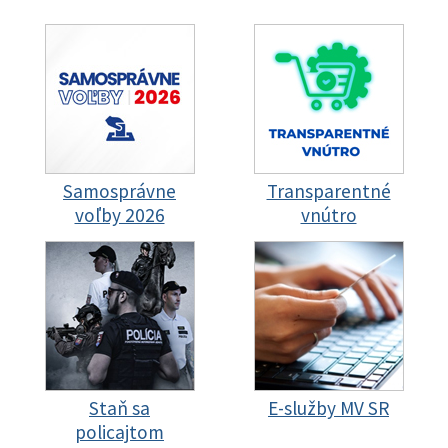
Samosprávne
Transparentné
voľby 2026
vnútro
Staň sa
E-služby MV SR
policajtom