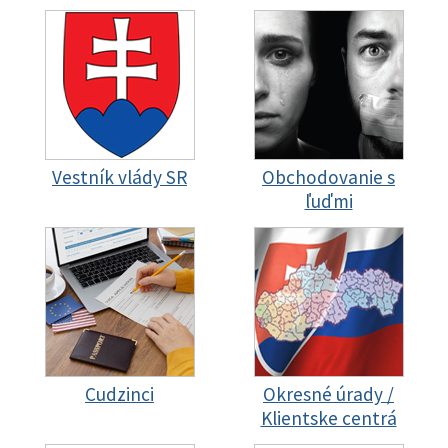
Vestník vlády SR
Obchodovanie s
ľuďmi
Cudzinci
Okresné úrady /
Klientske centrá