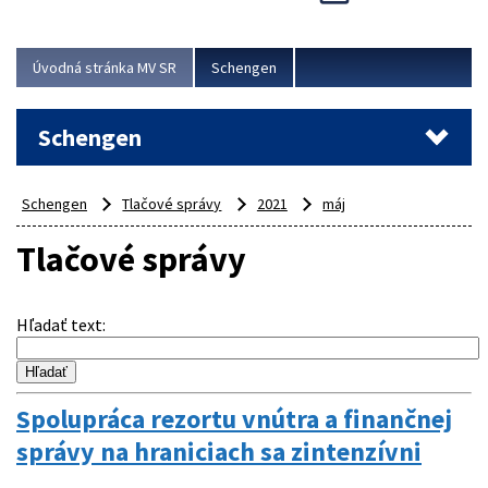
Cieľom akcie bolo posilniť kontrolné mechanizmy,
preveriť nasadenie síl a prostriedkov v teréne a
demonštrovať pripravenosť Slovenska na možné...
Úvodná stránka MV SR
Schengen
Viac
Schengen
Schengen
Tlačové správy
2021
máj
Tlačové správy
Hľadať text
:
Spolupráca rezortu vnútra a finančnej
správy na hraniciach sa zintenzívni