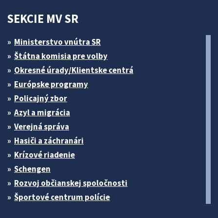
SEKCIE MV SR
Ministerstvo vnútra SR
Štátna komisia pre volby
Okresné úrady/Klientske centrá
Európske programy
Policajný zbor
Azyl a migrácia
Verejná správa
Hasiči a záchranári
Krízové riadenie
Schengen
Rozvoj občianskej spoločnosti
Športové centrum polície