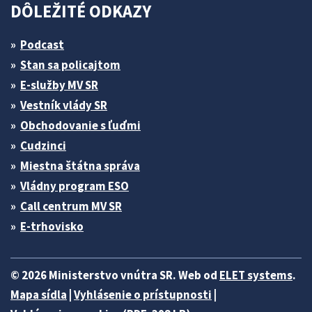
DÔLEŽITÉ ODKAZY
Podcast
Stan sa policajtom
E-služby MV SR
Vestník vlády SR
Obchodovanie s ľuďmi
Cudzinci
Miestna štátna správa
Vládny program ESO
Call centrum MV SR
E-trhovisko
© 2026 Ministerstvo vnútra SR. Web od
ELET systems
.
Mapa sídla
|
Vyhlásenie o prístupnosti
|