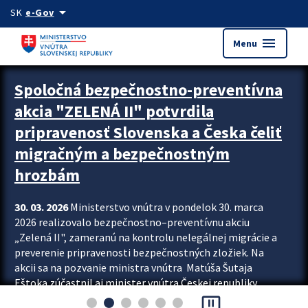
Preskocit na hlavný obsah
arrow_drop_down
SK
e-Gov
menu
Menu
Zastavit automatický posun upútavok
Spoločná bezpečnostno-preventívna
akcia "ZELENÁ II" potvrdila
pripravenosť Slovenska a Česka čeliť
migračným a bezpečnostným
hrozbám
30. 03. 2026
Ministerstvo vnútra v pondelok 30. marca
2026 realizovalo bezpečnostno–preventívnu akciu
„Zelená II", zameranú na kontrolu nelegálnej migrácie a
preverenie pripravenosti bezpečnostných zložiek. Na
akcii sa na pozvanie ministra vnútra Matúša Šutaja
Eštoka zúčastnil aj minister vnútra Českej republiky
pause_presentation
Lubomír Metnar, spolu s ďalšími zahraničnými partnermi.