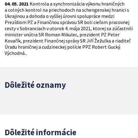
04. 05. 2021
Kontrola a synchronizácia výkonu hraničných
a colných kontrol na priechodoch na schengenskej hranici s
Ukrajinou a dohoda o vyššej úrovni spolupráce medzi
Prezídiom PZ a Finančnou správou SR boli cieľom pracovnej
cesty v Sobranciach v utorok 4. mája 2021, ktorej sa zúčastnili
minister vnútra SR Roman Mikulec, prezident PZ Peter
Kovařík, prezident Finančnej správy SR Jiří Žežulka a riaditeľ
Úradu hraničnej a cudzineckej polície PPZ Robert Gucký.
Východná...
Dôležité oznamy
Dôležité informácie