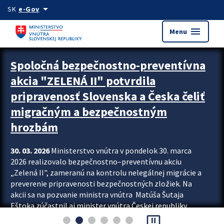
Preskocit na hlavný obsah
arrow_drop_down
SK
e-Gov
menu
Menu
Zastavit automatický posun upútavok
Spoločná bezpečnostno-preventívna
akcia "ZELENÁ II" potvrdila
pripravenosť Slovenska a Česka čeliť
migračným a bezpečnostným
hrozbám
30. 03. 2026
Ministerstvo vnútra v pondelok 30. marca
2026 realizovalo bezpečnostno–preventívnu akciu
„Zelená II", zameranú na kontrolu nelegálnej migrácie a
preverenie pripravenosti bezpečnostných zložiek. Na
akcii sa na pozvanie ministra vnútra Matúša Šutaja
Eštoka zúčastnil aj minister vnútra Českej republiky
pause_presentation
Lubomír Metnar, spolu s ďalšími zahraničnými partnermi.