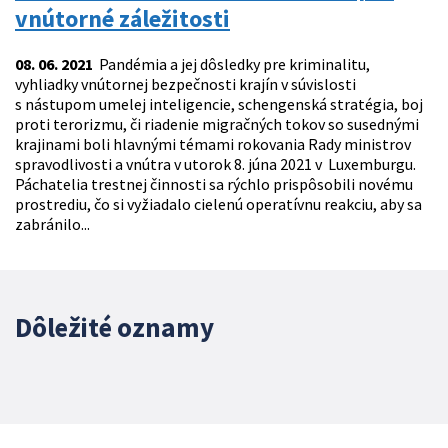
vnútorné záležitosti
08. 06. 2021
Pandémia a jej dôsledky pre kriminalitu,
vyhliadky vnútornej bezpečnosti krajín v súvislosti
s nástupom umelej inteligencie, schengenská stratégia, boj
proti terorizmu, či riadenie migračných tokov so susednými
krajinami boli hlavnými témami rokovania Rady ministrov
spravodlivosti a vnútra v utorok 8. júna 2021 v Luxemburgu.
Páchatelia trestnej činnosti sa rýchlo prispôsobili novému
prostrediu, čo si vyžiadalo cielenú operatívnu reakciu, aby sa
zabránilo...
Dôležité oznamy