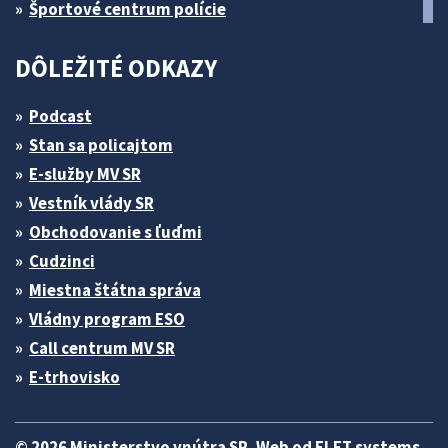
Športové centrum polície
DÔLEŽITÉ ODKAZY
Podcast
Stan sa policajtom
E-služby MV SR
Vestník vlády SR
Obchodovanie s ľuďmi
Cudzinci
Miestna štátna správa
Vládny program ESO
Call centrum MV SR
E-trhovisko
© 2026 Ministerstvo vnútra SR. Web od
ELET systems
.