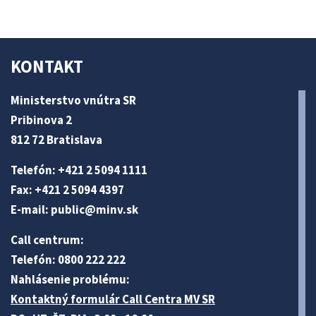
KONTAKT
Ministerstvo vnútra SR
Pribinova 2
812 72 Bratislava
Telefón: +421 2 5094 1111
Fax: +421 2 5094 4397
E-mail:
public@minv
.sk
Call centrum:
Telefón: 0800 222 222
Nahlásenie problému:
Kontaktný formulár Call Centra MV SR