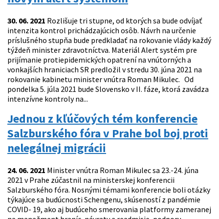
30. 06. 2021
Rozlišuje tri stupne, od ktorých sa bude odvíjať
intenzita kontrol prichádzajúcich osôb. Návrh na určenie
príslušného stupňa bude predkladať na rokovanie vlády každý
týždeň minister zdravotníctva. Materiál Alert systém pre
prijímanie protiepidemických opatrení na vnútorných a
vonkajších hraniciach SR predložil v stredu 30. júna 2021 na
rokovanie kabinetu minister vnútra Roman Mikulec. Od
pondelka 5. júla 2021 bude Slovensko v II. fáze, ktorá zavádza
intenzívne kontroly na...
Jednou z kľúčových tém konferencie
Salzburského fóra v Prahe bol boj proti
nelegálnej migrácii
24. 06. 2021
Minister vnútra Roman Mikulec sa 23.-24. júna
2021 v Prahe zúčastnil na ministerskej konferencii
Salzburského fóra. Nosnými témami konferencie boli otázky
týkajúce sa budúcnosti Schengenu, skúseností z pandémie
COVID- 19, ako aj budúceho smerovania platformy zameranej