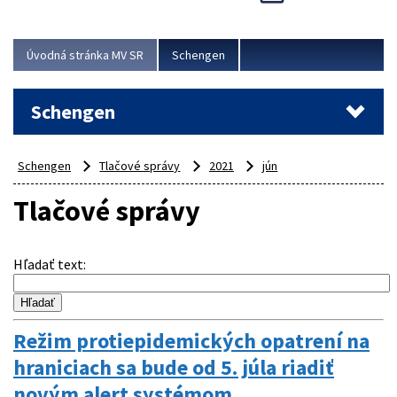
Cieľom akcie bolo posilniť kontrolné mechanizmy,
preveriť nasadenie síl a prostriedkov v teréne a
demonštrovať pripravenosť Slovenska na možné...
Úvodná stránka MV SR
Schengen
Viac
Schengen
Schengen
Tlačové správy
2021
jún
Tlačové správy
Hľadať text
:
Režim protiepidemických opatrení na
hraniciach sa bude od 5. júla riadiť
novým alert systémom