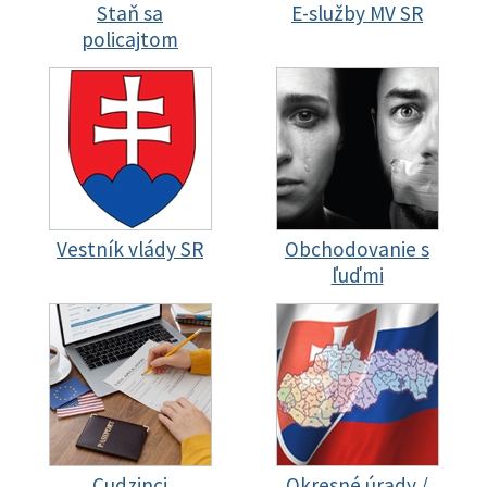
Staň sa
E-služby MV SR
policajtom
Vestník vlády SR
Obchodovanie s
ľuďmi
Cudzinci
Okresné úrady /