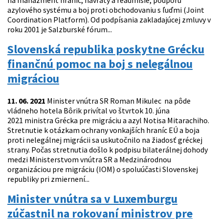
na manažment hraníc, návraty a readmisie, podporu
azylového systému a boj proti obchodovaniu s ľuďmi (Joint
Coordination Platform). Od podpísania zakladajúcej zmluvy v
roku 2001 je Salzburské fórum...
Slovenská republika poskytne Grécku
finančnú pomoc na boj s nelegálnou
migráciou
11. 06. 2021
Minister vnútra SR Roman Mikulec na pôde
vládneho hotela Bôrik privítal vo štvrtok 10. júna
2021 ministra Grécka pre migráciu a azyl Notisa Mitarachiho.
Stretnutie k otázkam ochrany vonkajších hraníc EÚ a boja
proti nelegálnej migrácii sa uskutočnilo na žiadosť gréckej
strany. Počas stretnutia došlo k podpisu bilaterálnej dohody
medzi Ministerstvom vnútra SR a Medzinárodnou
organizáciou pre migráciu (IOM) o spoluúčasti Slovenskej
republiky pri zmiernení...
Minister vnútra sa v Luxemburgu
zúčastnil na rokovaní ministrov pre