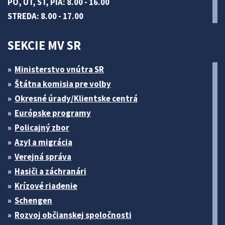
PO, UT, ŠT, PIA: 8.00 - 16.00
STREDA: 8.00 - 17.00
SEKCIE MV SR
Ministerstvo vnútra SR
Štátna komisia pre volby
Okresné úrady/Klientske centrá
Európske programy
Policajný zbor
Azyl a migrácia
Verejná správa
Hasiči a záchranári
Krízové riadenie
Schengen
Rozvoj občianskej spoločnosti