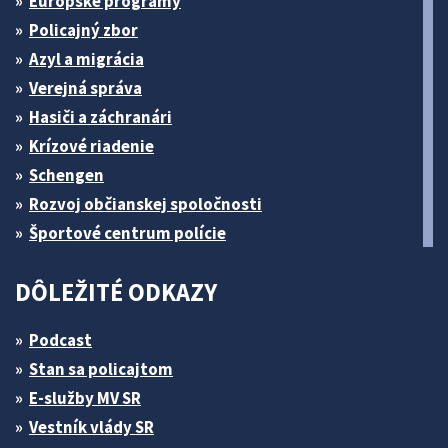
Európske programy
Policajný zbor
Azyl a migrácia
Verejná správa
Hasiči a záchranári
Krízové riadenie
Schengen
Rozvoj občianskej spoločnosti
Športové centrum polície
DÔLEŽITÉ ODKAZY
Podcast
Stan sa policajtom
E-služby MV SR
Vestník vlády SR