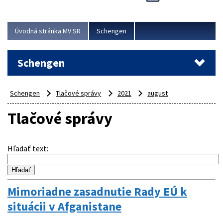
Cieľom akcie bolo posilniť kontrolné mechanizmy,
preveriť nasadenie síl a prostriedkov v teréne a
demonštrovať pripravenosť Slovenska na možné...
Úvodná stránka MV SR
Schengen
Viac
Schengen
Schengen
Tlačové správy
2021
august
Tlačové správy
Hľadať text
:
Mimoriadne zasadnutie Rady EÚ k
situácii v Afganistane