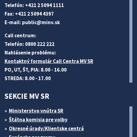
Telefón: +421 2 5094 1111
Fax: +421 2 5094 4397
E-mail:
public@minv
.sk
Call centrum:
Telefón: 0800 222 222
Nahlásenie problému:
Kontaktný formulár Call Centra MV SR
PO, UT, ŠT, PIA: 8.00 - 16.00
STREDA: 8.00 - 17.00
SEKCIE MV SR
Ministerstvo vnútra SR
Štátna komisia pre volby
Okresné úrady/Klientske centrá