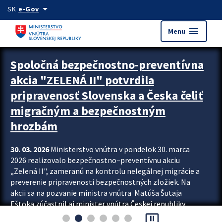
Preskocit na hlavný obsah
arrow_drop_down
SK
e-Gov
menu
Menu
Zastavit automatický posun upútavok
Spoločná bezpečnostno-preventívna
akcia "ZELENÁ II" potvrdila
pripravenosť Slovenska a Česka čeliť
migračným a bezpečnostným
hrozbám
30. 03. 2026
Ministerstvo vnútra v pondelok 30. marca
2026 realizovalo bezpečnostno–preventívnu akciu
„Zelená II", zameranú na kontrolu nelegálnej migrácie a
preverenie pripravenosti bezpečnostných zložiek. Na
akcii sa na pozvanie ministra vnútra Matúša Šutaja
Eštoka zúčastnil aj minister vnútra Českej republiky
pause_presentation
Lubomír Metnar, spolu s ďalšími zahraničnými partnermi.