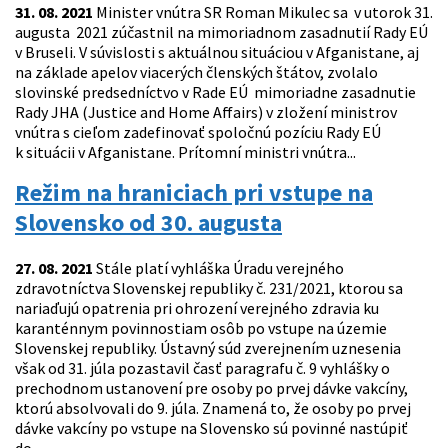
31. 08. 2021
Minister vnútra SR Roman Mikulec sa v utorok 31.
augusta 2021 zúčastnil na mimoriadnom zasadnutií Rady EÚ
v Bruseli. V súvislosti s aktuálnou situáciou v Afganistane, aj
na základe apelov viacerých členských štátov, zvolalo
slovinské predsedníctvo v Rade EÚ mimoriadne zasadnutie
Rady JHA (Justice and Home Affairs) v zložení ministrov
vnútra s cieľom zadefinovať spoločnú pozíciu Rady EÚ
k situácii v Afganistane. Prítomní ministri vnútra...
Režim na hraniciach pri vstupe na
Slovensko od 30. augusta
27. 08. 2021
Stále platí vyhláška Úradu verejného
zdravotníctva Slovenskej republiky č. 231/2021, ktorou sa
nariaďujú opatrenia pri ohrození verejného zdravia ku
karanténnym povinnostiam osôb po vstupe na územie
Slovenskej republiky. Ústavný súd zverejnením uznesenia
však od 31. júla pozastavil časť paragrafu č. 9 vyhlášky o
prechodnom ustanovení pre osoby po prvej dávke vakcíny,
ktorú absolvovali do 9. júla. Znamená to, že osoby po prvej
dávke vakcíny po vstupe na Slovensko sú povinné nastúpiť