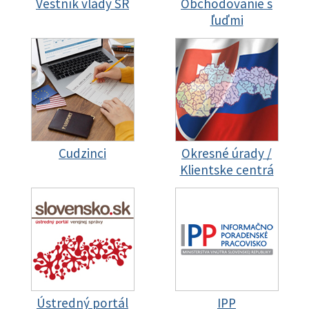
Vestník vlády SR
Obchodovanie s
ľuďmi
Cudzinci
Okresné úrady /
Klientske centrá
Ústredný portál
IPP