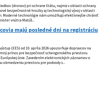
iedkov (dronov) pri ochrane štátu, najmä v oblasti ochrany
 nové bezpečnostné hrozby aj technologický vývoj v oblasti
om. Moderné technológie nám umožňujú efektívnejšie chrániť
nister vnútra Matúš...
ovia majú posledné dni na registráciu
výstup (EES) od 10. apríla 2026 upozorňuje dopravcov na
amný prínos pre bezpečnosť schengenského priestoru.
c Európskej únie. Zavedením elektronických záznamov o
u obmedzeniu priestoru pre podvody s...