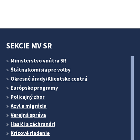
SEKCIE MV SR
Ministerstvo vnútra SR
Štátna komisia pre volby
Okresné úrady/Klientske centrá
Európske programy
Policajný zbor
Azyl a migrácia
Verejná správa
Hasiči a záchranári
Krízové riadenie