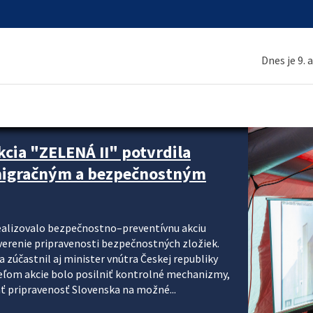
Dnes je 9. 
cia "ZELENÁ II" potvrdila
 migračným a bezpečnostným
realizovalo bezpečnostno–preventívnu akciu
verenie pripravenosti bezpečnostných zložiek.
 zúčastnil aj minister vnútra Českej republiky
ieľom akcie bolo posilniť kontrolné mechanizmy,
ať pripravenosť Slovenska na možné...