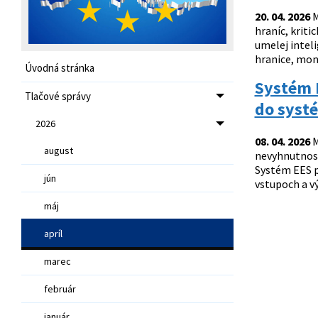
20. 04. 2026
M
hraníc, kriti
umelej intel
hranice, moni
Úvodná stránka
Systém E
Tlačové správy
do syst
2026
08. 04. 2026
M
august
nevyhnutnosť
Systém EES p
jún
vstupoch a v
máj
apríl
marec
február
január