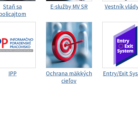
Staň sa
E-služby MV SR
Vestník vlád
policajtom
IPP
Ochrana mäkkých
Entry/Exit Sy
cieľov