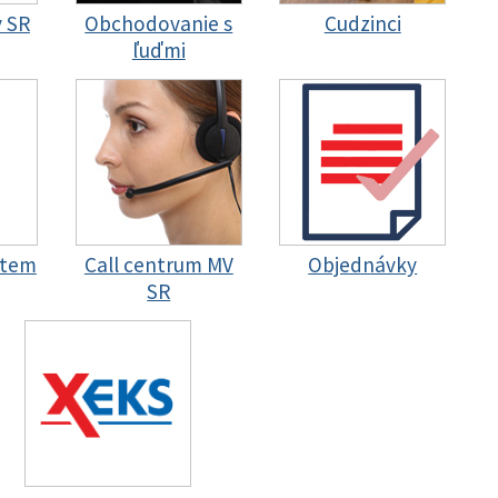
y SR
Obchodovanie s
Cudzinci
ľuďmi
stem
Call centrum MV
Objednávky
SR