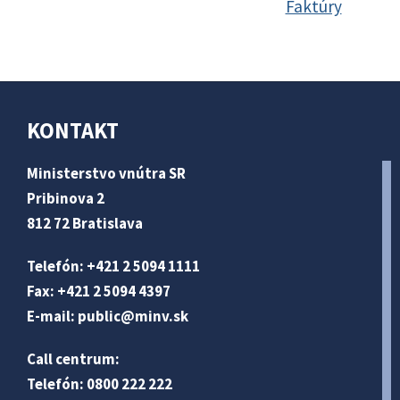
Faktúry
KONTAKT
Ministerstvo vnútra SR
Pribinova 2
812 72 Bratislava
Telefón: +421 2 5094 1111
Fax: +421 2 5094 4397
E-mail:
public@minv
.sk
Call centrum:
Telefón: 0800 222 222