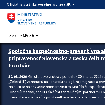
Preskocit na hlavný obsah
arrow_drop_down
verejnej správy SR
Oficiálna stránka
Sekcie MV SR
keyboard_arrow_down
Zastavit automatický posun upútavok
Spoločná bezpečnostno-preventívna ak
pripravenosť Slovenska a Česka čeliť
hrozbám
30. 03. 2026
Ministerstvo vnútra v pondelok 30. marca 2026 
„Zelená II", zameranú na kontrolu nelegálnej migrácie a pre
Na akcii sa na pozvanie ministra vnútra Matúša Šutaja Eštoka
Lubomír Metnar, spolu s ďalšími zahraničnými partnermi. C
preveriť nasadenie síl a prostriedkov v teréne a demonštrov