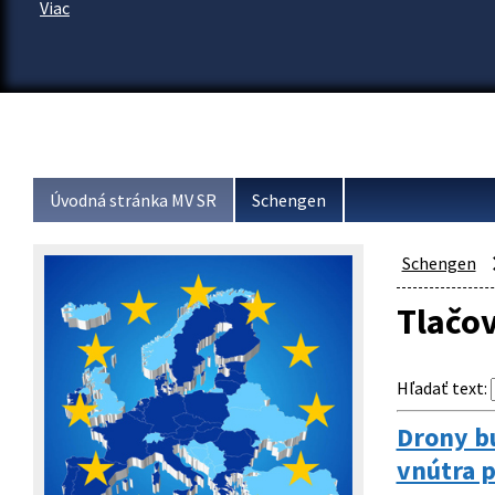
Viac
Úvodná stránka MV SR
Schengen
Schengen
Tlačo
Hľadať text
:
Drony bu
vnútra p