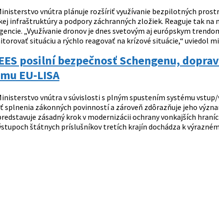
inisterstvo vnútra plánuje rozšíriť využívanie bezpilotných prostr
ckej infraštruktúry a podpory záchranných zložiek. Reaguje tak na
igencie. „Využívanie dronov je dnes svetovým aj európskym trend
torovať situáciu a rýchlo reagovať na krízové situácie,“ uviedol mi
ES posilní bezpečnosť Schengenu, dopravc
ému EU-LISA
inisterstvo vnútra v súvislosti s plným spustením systému vstup/
 splnenia zákonných povinností a zároveň zdôrazňuje jeho význ
redstavuje zásadný krok v modernizácii ochrany vonkajších hraní
ýstupoch štátnych príslušníkov tretích krajín dochádza k výrazném