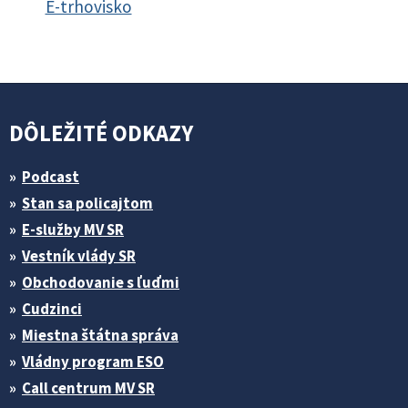
E-trhovisko
DÔLEŽITÉ ODKAZY
Podcast
Stan sa policajtom
E-služby MV SR
Vestník vlády SR
Obchodovanie s ľuďmi
Cudzinci
Miestna štátna správa
Vládny program ESO
Call centrum MV SR