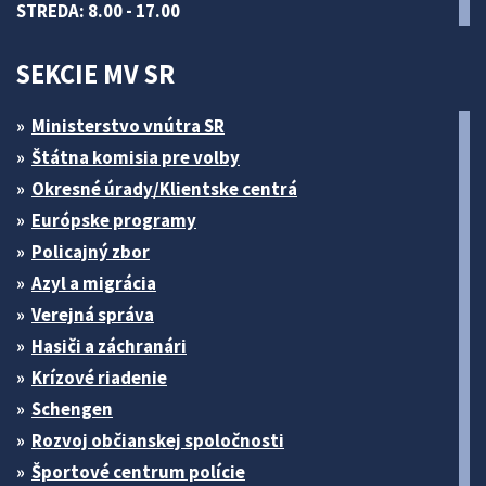
STREDA: 8.00 - 17.00
SEKCIE MV SR
Ministerstvo vnútra SR
Štátna komisia pre volby
Okresné úrady/Klientske centrá
Európske programy
Policajný zbor
Azyl a migrácia
Verejná správa
Hasiči a záchranári
Krízové riadenie
Schengen
Rozvoj občianskej spoločnosti
Športové centrum polície