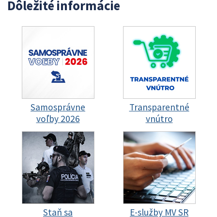
Dôležité informácie
Samosprávne
Transparentné
voľby 2026
vnútro
Staň sa
E-služby MV SR