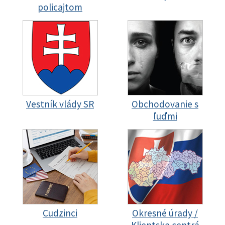
policajtom
Vestník vlády SR
Obchodovanie s
ľuďmi
Cudzinci
Okresné úrady /