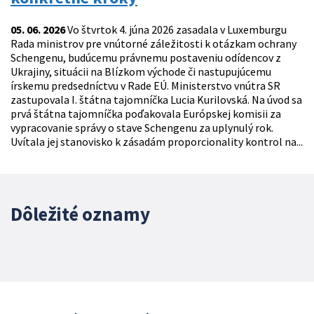
05. 06. 2026
Vo štvrtok 4. júna 2026 zasadala v Luxemburgu
Rada ministrov pre vnútorné záležitosti k otázkam ochrany
Schengenu, budúcemu právnemu postaveniu odídencov z
Ukrajiny, situácii na Blízkom východe či nastupujúcemu
írskemu predsedníctvu v Rade EÚ. Ministerstvo vnútra SR
zastupovala I. štátna tajomníčka Lucia Kurilovská. Na úvod sa
prvá štátna tajomníčka poďakovala Európskej komisii za
vypracovanie správy o stave Schengenu za uplynulý rok.
Uvítala jej stanovisko k zásadám proporcionality kontrol na...
Dôležité oznamy