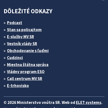
DÔLEŽITÉ ODKAZY
Podcast
Stan sa policajtom
E-služby MV SR
Vestník vlády SR
Obchodovanie s ľuďmi
Cudzinci
Miestna štátna správa
Vládny program ESO
Call centrum MV SR
E-trhovisko
© 2026 Ministerstvo vnútra SR. Web od
ELET systems
.