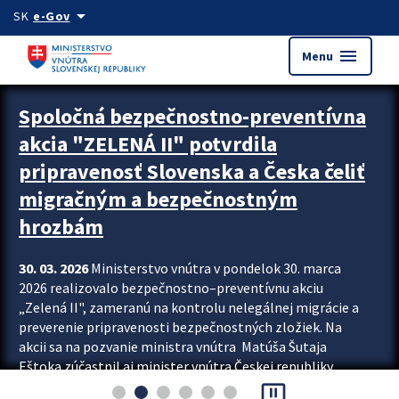
Preskocit na hlavný obsah
arrow_drop_down
SK
e-Gov
menu
Menu
Zastavit automatický posun upútavok
Spoločná bezpečnostno-preventívna
akcia "ZELENÁ II" potvrdila
pripravenosť Slovenska a Česka čeliť
migračným a bezpečnostným
hrozbám
30. 03. 2026
Ministerstvo vnútra v pondelok 30. marca
2026 realizovalo bezpečnostno–preventívnu akciu
„Zelená II", zameranú na kontrolu nelegálnej migrácie a
preverenie pripravenosti bezpečnostných zložiek. Na
akcii sa na pozvanie ministra vnútra Matúša Šutaja
Eštoka zúčastnil aj minister vnútra Českej republiky
pause_presentation
Lubomír Metnar, spolu s ďalšími zahraničnými partnermi.