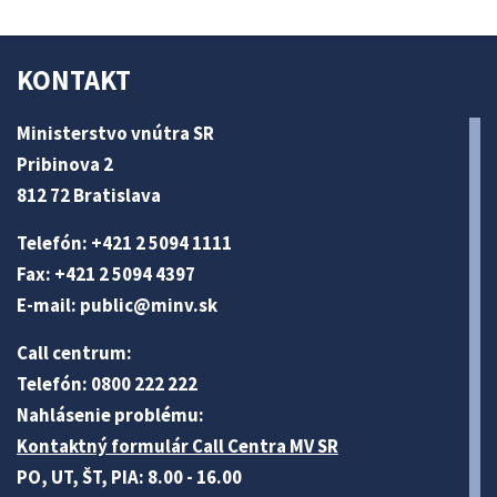
KONTAKT
Ministerstvo vnútra SR
Pribinova 2
812 72 Bratislava
Telefón: +421 2 5094 1111
Fax: +421 2 5094 4397
E-mail:
public@minv
.sk
Call centrum:
Telefón: 0800 222 222
Nahlásenie problému:
Kontaktný formulár Call Centra MV SR
PO, UT, ŠT, PIA: 8.00 - 16.00