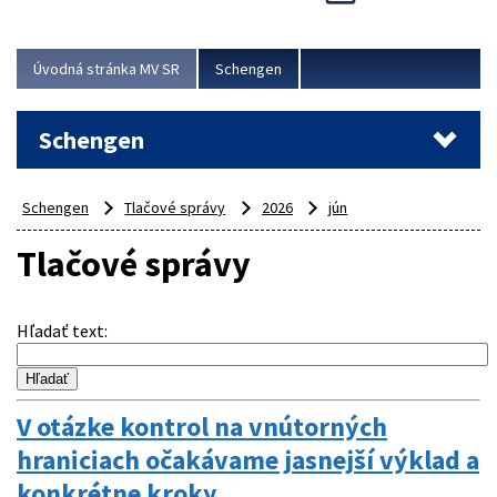
Cieľom akcie bolo posilniť kontrolné mechanizmy,
preveriť nasadenie síl a prostriedkov v teréne a
demonštrovať pripravenosť Slovenska na možné...
Úvodná stránka MV SR
Schengen
Viac
Schengen
Schengen
Tlačové správy
2026
jún
Tlačové správy
Hľadať text
:
V otázke kontrol na vnútorných
hraniciach očakávame jasnejší výklad a
konkrétne kroky