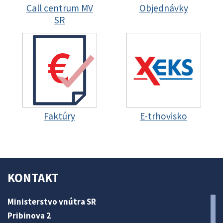
Call centrum MV
Objednávky
SR
Faktúry
E-trhovisko
KONTAKT
Ministerstvo vnútra SR
Pribinova 2