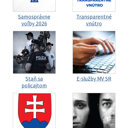
Samosprávne
Transparentné
voľby 2026
vnútro
Staň sa
E-služby MV SR
policajtom