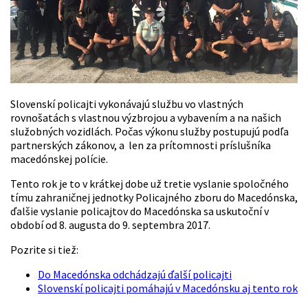
Slovenskí policajti vykonávajú službu vo vlastných
rovnošatách s vlastnou výzbrojou a vybavením a na našich
služobných vozidlách. Počas výkonu služby postupujú podľa
partnerských zákonov, a len za prítomnosti príslušníka
macedónskej polície.
Tento rok je to v krátkej dobe už tretie vyslanie spoločného
tímu zahraničnej jednotky Policajného zboru do Macedónska,
ďalšie vyslanie policajtov do Macedónska sa uskutoční v
období od 8. augusta do 9. septembra 2017.
Pozrite si tiež:
Do Macedónska odchádzajú ďalší policajti
Slovenskí policajti pomáhajú v Macedónsku aj tento rok