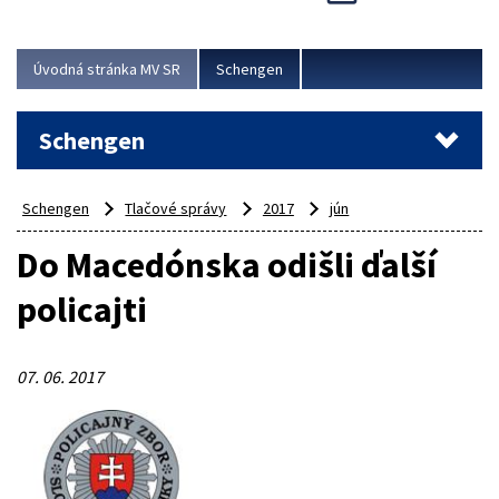
Cieľom akcie bolo posilniť kontrolné mechanizmy,
preveriť nasadenie síl a prostriedkov v teréne a
demonštrovať pripravenosť Slovenska na možné...
Úvodná stránka MV SR
Schengen
Viac
Schengen
Schengen
Tlačové správy
2017
jún
Do Macedónska odišli ďalší
policajti
07. 06. 2017