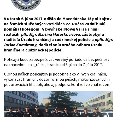
V utorok 6. júna 2017 odišlo do Macedónska 15 policajtov
na ôsmich služobných vozidlách PZ. Počas 28 dní budú
pomáhať kolegom. V Devínskej Novej Vsi sa s nimi
rozlúčili
plk. Mgr. Martina Matuškovičová
, zástupkyňa
riaditeľa Úradu hraničnej a cudzineckej polície a
pplk. Mgr.
Dušan Komáromy
, riaditeľ vnútorného odboru Úradu
hraničnej a cudzineckej polície.
Policajti budú zabezpečovať verejný poriadok a bezpečnosť
na macedónsko-gréckej hranici od 6. júna do 7. júla 2017.
Úlohou našich policajtov je podobne ako v iných krajinách,
vykonávať hraničný dozor formou peších, motorizovaných i
pozorovacích hliadok, ako aj podpora kontrol vo vnútrozemí.