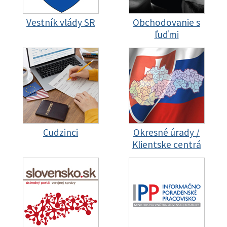
Vestník vlády SR
Obchodovanie s
ľuďmi
Cudzinci
Okresné úrady /
Klientske centrá