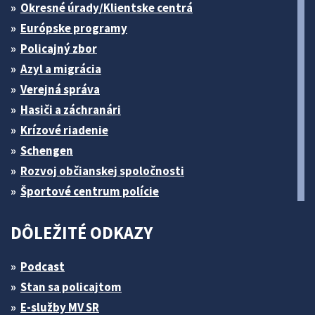
Okresné úrady/Klientske centrá
Európske programy
Policajný zbor
Azyl a migrácia
Verejná správa
Hasiči a záchranári
Krízové riadenie
Schengen
Rozvoj občianskej spoločnosti
Športové centrum polície
DÔLEŽITÉ ODKAZY
Podcast
Stan sa policajtom
E-služby MV SR