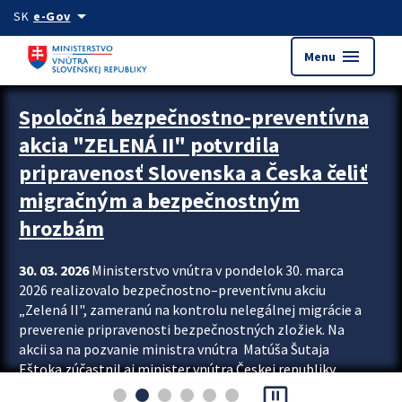
Preskocit na hlavný obsah
arrow_drop_down
SK
e-Gov
menu
Menu
Zastavit automatický posun upútavok
Spoločná bezpečnostno-preventívna
akcia "ZELENÁ II" potvrdila
pripravenosť Slovenska a Česka čeliť
migračným a bezpečnostným
hrozbám
30. 03. 2026
Ministerstvo vnútra v pondelok 30. marca
2026 realizovalo bezpečnostno–preventívnu akciu
„Zelená II", zameranú na kontrolu nelegálnej migrácie a
preverenie pripravenosti bezpečnostných zložiek. Na
akcii sa na pozvanie ministra vnútra Matúša Šutaja
Eštoka zúčastnil aj minister vnútra Českej republiky
pause_presentation
Lubomír Metnar, spolu s ďalšími zahraničnými partnermi.