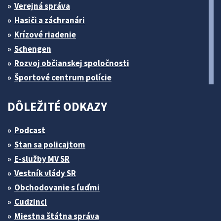
Verejná správa
Hasiči a záchranári
Krízové riadenie
Schengen
Rozvoj občianskej spoločnosti
Športové centrum polície
DÔLEŽITÉ ODKAZY
Podcast
Stan sa policajtom
E-služby MV SR
Vestník vlády SR
Obchodovanie s ľuďmi
Cudzinci
Miestna štátna správa