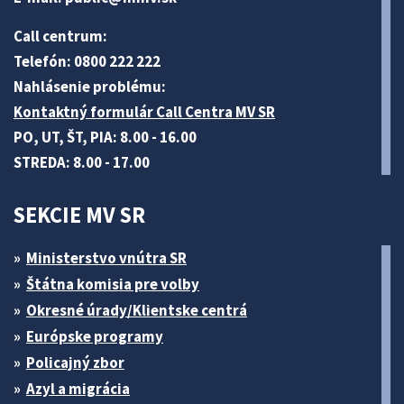
Call centrum:
Telefón: 0800 222 222
Nahlásenie problému:
Kontaktný formulár Call Centra MV SR
PO, UT, ŠT, PIA: 8.00 - 16.00
STREDA: 8.00 - 17.00
SEKCIE MV SR
Ministerstvo vnútra SR
Štátna komisia pre volby
Okresné úrady/Klientske centrá
Európske programy
Policajný zbor
Azyl a migrácia