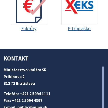
Faktúry
E-trhovisko
KONTAKT
Ministerstvo vnútra SR
Pribinova 2
812 72 Bratislava
Telefón: +421 2 5094 1111
Fax: +421 2 5094 4397
E-mail:
public@minv
.sk