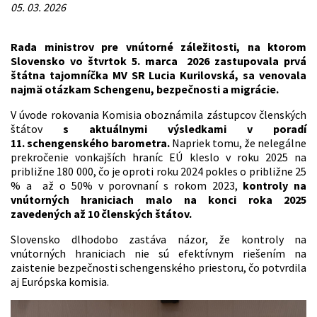
05. 03. 2026
Rada ministrov pre vnútorné záležitosti, na ktorom
Slovensko vo štvrtok 5. marca 2026 zastupovala prvá
štátna tajomníčka MV SR Lucia Kurilovská, sa venovala
najmä otázkam Schengenu, bezpečnosti a migrácie.
V úvode rokovania Komisia oboznámila zástupcov členských
štátov
s aktuálnymi výsledkami v poradí
11. schengenského barometra.
Napriek tomu, že nelegálne
prekročenie vonkajších hraníc EÚ kleslo v roku 2025 na
približne 180 000, čo je oproti roku 2024 pokles o približne 25
% a až o 50% v porovnaní s rokom 2023,
kontroly na
vnútorných hraniciach malo na konci roka 2025
zavedených až 10 členských štátov.
Slovensko dlhodobo zastáva názor, že kontroly na
vnútorných hraniciach nie sú efektívnym riešením na
zaistenie bezpečnosti schengenského priestoru, čo potvrdila
aj Európska komisia.