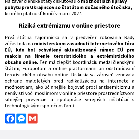
Na záver členské štáty diskutovali o
možnostiach úpravy
pobytu pre Ukrajincov so štatútom dočasného útočiska,
ktorého platnosť končí v marci 2027.
Riziká extrémizmu v online priestore
Prvá štátna tajomníčka sa v predvečer rokovania Rady
zúčastnila na
ministerskom zasadnutí Internetového fóra
EÚ, kde bol schválený aktualizovaný rámec EÚ pre
reakciu na šírenie teroristického a extrémistického
obsahu online.
Ten má zlepšiť koordináciu medzi členskými
štátmi, Europolom a online platformami pri odstraňovaní
teroristického obsahu online. Diskusia sa zároveň venovala
ochrane maloletých pred radikalizáciou na internete a
možnostiam, ako účinnejšie bojovať proti antisemitizmu a
nenávisti voči moslimom v online priestore prostredníctvom
silnejšej prevencie a spolupráce verejných inštitúcií s
technologickými spoločnosťami.
Facebook
Messenger
Gmail