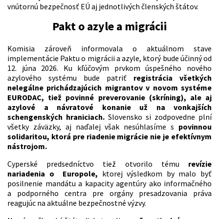
vnútornú bezpečnosť EÚ aj jednotlivých členských štátov.
Pakt o azyle a migrácii
Komisia zároveň informovala o aktuálnom stave
implementácie Paktu o migrácii a azyle, ktorý bude účinný od
12. júna 2026. Ku kľúčovým prvkom úspešného nového
azylového systému bude patriť
registrácia všetkých
nelegálne prichádzajúcich migrantov v novom systéme
EURODAC, tiež povinné preverovanie (skríning), ale aj
azylové a návratové konanie už na vonkajších
schengenských hraniciach.
Slovensko si zodpovedne plní
všetky záväzky, aj naďalej však nesúhlasíme s
povinnou
solidaritou, ktorá pre riadenie migrácie nie je efektívnym
nástrojom.
Cyperské predsedníctvo tiež otvorilo tému
revízie
nariadenia o Europole,
ktorej výsledkom by malo byť
posilnenie mandátu a kapacity agentúry ako informačného
a podporného centra pre orgány presadzovania práva
reagujúc na aktuálne bezpečnostné výzvy.