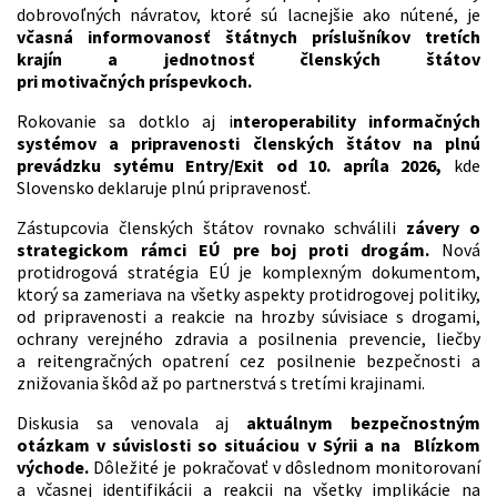
dobrovoľných návratov, ktoré sú lacnejšie ako nútené, je
včasná informovanosť štátnych príslušníkov tretích
krajín a jednotnosť členských štátov
pri motivačných príspevkoch.
Rokovanie sa dotklo aj i
nteroperability informačných
systémov a pripravenosti členských štátov na plnú
prevádzku sytému Entry/Exit od 10. apríla 2026,
kde
Slovensko deklaruje plnú pripravenosť.
Zástupcovia členských štátov rovnako schválili
závery o
strategickom rámci EÚ pre boj proti drogám.
Nová
protidrogová stratégia EÚ je komplexným dokumentom,
ktorý sa zameriava na všetky aspekty protidrogovej politiky,
od pripravenosti a reakcie na hrozby súvisiace s drogami,
ochrany verejného zdravia a posilnenia prevencie, liečby
a reitengračných opatrení cez posilnenie bezpečnosti a
znižovania škôd až po partnerstvá s tretími krajinami.
Diskusia sa venovala aj
aktuálnym bezpečnostným
otázkam v súvislosti so situáciou v Sýrii a na Blízkom
východe.
Dôležité je pokračovať v dôslednom monitorovaní
a včasnej identifikácii a reakcii na všetky implikácie na