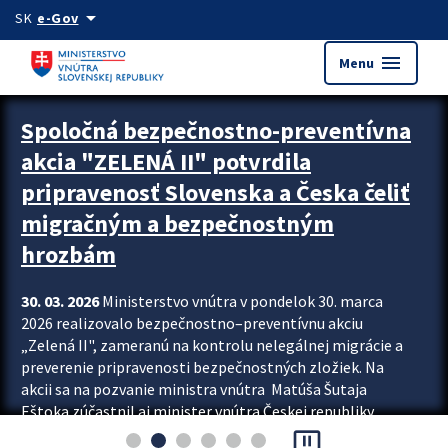
Preskocit na hlavný obsah
arrow_drop_down
SK
e-Gov
menu
Menu
Zastavit automatický posun upútavok
Spoločná bezpečnostno-preventívna
akcia "ZELENÁ II" potvrdila
pripravenosť Slovenska a Česka čeliť
migračným a bezpečnostným
hrozbám
30. 03. 2026
Ministerstvo vnútra v pondelok 30. marca
2026 realizovalo bezpečnostno–preventívnu akciu
„Zelená II", zameranú na kontrolu nelegálnej migrácie a
preverenie pripravenosti bezpečnostných zložiek. Na
akcii sa na pozvanie ministra vnútra Matúša Šutaja
Eštoka zúčastnil aj minister vnútra Českej republiky
pause_presentation
Lubomír Metnar, spolu s ďalšími zahraničnými partnermi.