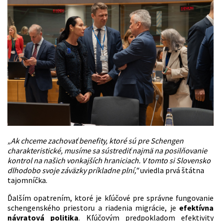
„Ak chceme zachovať benefity, ktoré sú pre Schengen
charakteristické, musíme sa sústrediť najmä na posilňovanie
kontrol na našich vonkajších hraniciach. V tomto si Slovensko
dlhodobo svoje záväzky príkladne plní,"
uviedla prvá štátna
tajomníčka.
Ďalším opatrením, ktoré je kľúčové pre správne fungovanie
schengenského priestoru a riadenia migrácie, je
efektívna
návratová politika
. Kľúčovým predpokladom efektivity