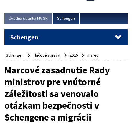
Cieľom akcie bolo posilniť kontrolné mechanizmy,
preveriť nasadenie síl a prostriedkov v teréne a
demonštrovať pripravenosť Slovenska na možné...
Úvodná stránka MV SR
Schengen
Viac
Schengen
Schengen
Tlačové správy
2026
marec
Marcové zasadnutie Rady
ministrov pre vnútorné
záležitosti sa venovalo
otázkam bezpečnosti v
Schengene a migrácii