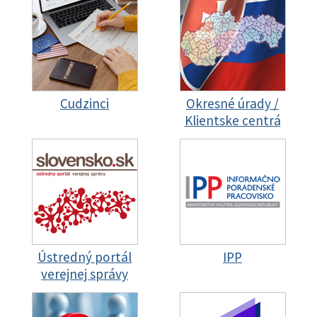
Cudzinci
Okresné úrady /
Klientske centrá
Ústredný portál
IPP
verejnej správy