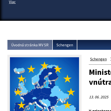
Viac
Úvodná stránka MV SR
Schengen
Schengen
Minist
vnútra
13. 06. 2025
V priestoro