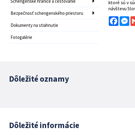
Schengenské hranice a cestovanie
ktoré sú v sú
návštevu Slov
Bezpečnosť schengenského priestoru
Facebo
Me
Dokumenty na stiahnutie
Fotogalérie
Dôležité oznamy
Dôležité informácie