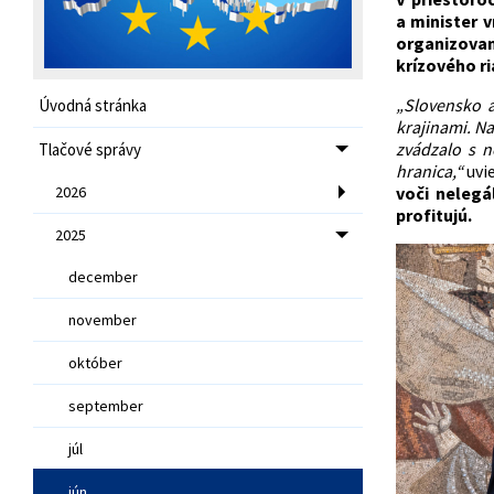
a minister 
organizovan
krízového ri
„Slovensko a
Úvodná stránka
krajinami. Na
zvádzalo s n
Tlačové správy
hranica,“
uvi
2026
voči neleg
profitujú.
2025
december
november
október
september
júl
jún