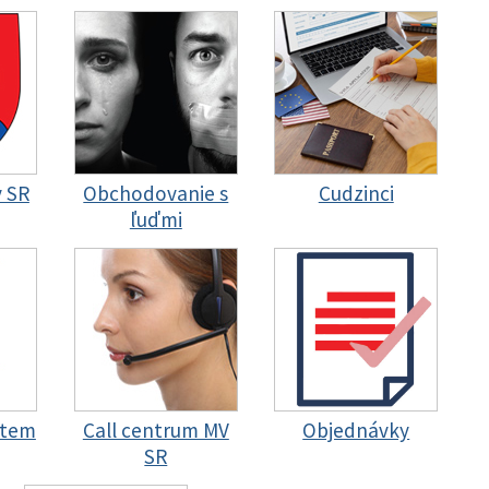
y SR
Obchodovanie s
Cudzinci
ľuďmi
stem
Call centrum MV
Objednávky
SR