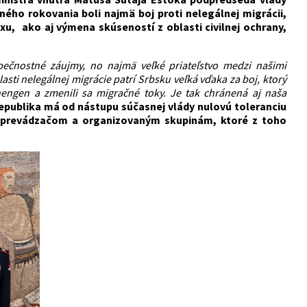
ného rokovania boli najmä boj proti nelegálnej migrácii,
, ako aj výmena skúseností z oblasti civilnej ochrany,
zpečnostné záujmy, no najmä veľké priateľstvo medzi našimi
sti nelegálnej migrácie patrí Srbsku veľká vďaka za boj, ktorý
engen a zmenili sa migračné toky. Je tak chránená aj naša
epublika má od nástupu súčasnej vlády nulovú toleranciu
i prevádzačom a organizovaným skupinám, ktoré z toho