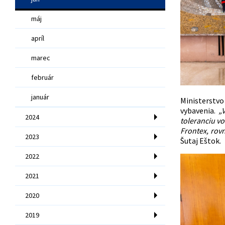
máj
apríl
marec
február
január
Ministerstv
vybavenia.
„
2024
toleranciu v
Frontex, rov
2023
Šutaj Eštok.
2022
2021
2020
2019