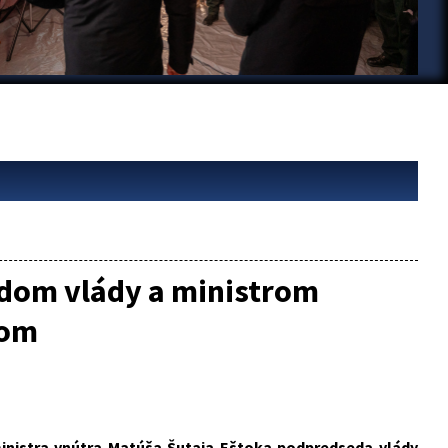
edom vlády a ministrom
ćom
 ministra vnútra Matúša Šutaja Eštoka podpredseda vlády