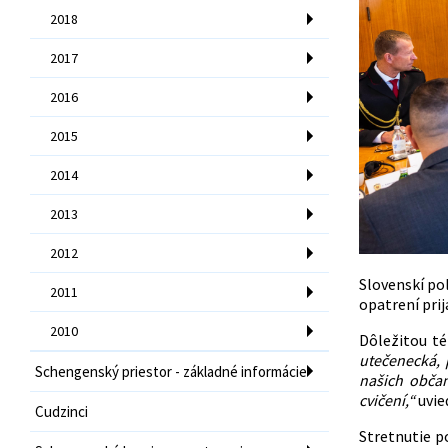
2018
2017
2016
2015
2014
2013
2012
Slovenskí pol
2011
opatrení pri
2010
Dôležitou t
utečenecká, 
Schengenský priestor - základné informácie
našich obča
cvičení,“
uvie
Cudzinci
Stretnutie p