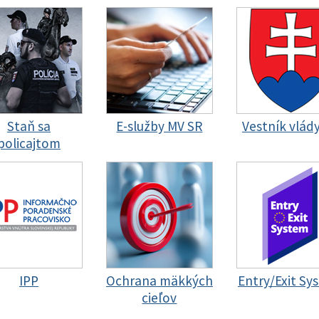
Staň sa
E-služby MV SR
Vestník vlád
policajtom
IPP
Ochrana mäkkých
Entry/Exit Sy
cieľov