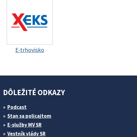
E-trhovisko
DÔLEŽITÉ ODKAZY
Podcast
Stan sa policajtom
E-služby MV SR
Vestník vlády SR