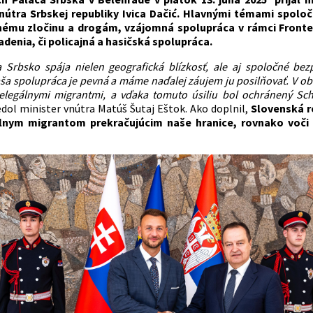
vnútra Srbskej republiky Ivica Dačić. Hlavnými témami spoloč
ému zločinu a drogám, vzájomná spolupráca v rámci Frontexu
adenia, či policajná a hasičská spolupráca.
 Srbsko spája nielen geografická blízkosť, ale aj spoločné be
ša spolupráca je pevná a máme naďalej záujem ju posilňovať. V obla
elegálnymi migrantmi, a vďaka tomuto úsiliu bol ochránený Sch
edol minister vnútra Matúš Šutaj Eštok. Ako doplnil,
Slovenská r
álnym migrantom prekračujúcim naše hranice, rovnako voč