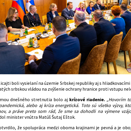
icajti boli vysielaní na územie Srbskej republiky aj s hliadkovací
jatých srbskou vládou na zvýšenie ochrany hranice proti vstupu ne
émou dnešného stretnutia bolo aj
krízové riadenie.
„Hovorím to 
pandemická, alebo aj kríza energetická. Toto sú všetko výzvy, k
nov, a práve preto som rád, že sme sa dohodli na výmene vzáj
dol minister vnútra Matúš Šutaj Eštok.
otvrdilo, že spolupráca medzi oboma krajinami je pevná a je oboj