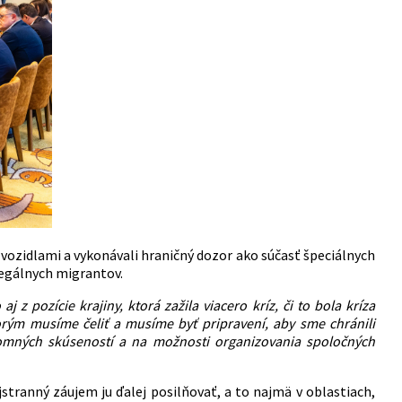
mi vozidlami a vykonávali hraničný dozor ako súčasť špeciálnych
legálnych migrantov.
aj z pozície krajiny, ktorá zažila viacero kríz, či to bola kríza
torým musíme čeliť a musíme byť pripravení, aby sme chránili
omných skúseností a na možnosti organizovania spoločných
stranný záujem ju ďalej posilňovať, a to najmä v oblastiach,