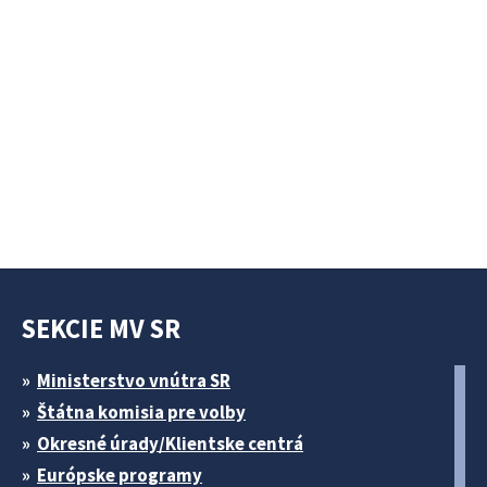
SEKCIE MV SR
Ministerstvo vnútra SR
Štátna komisia pre volby
Okresné úrady/Klientske centrá
Európske programy