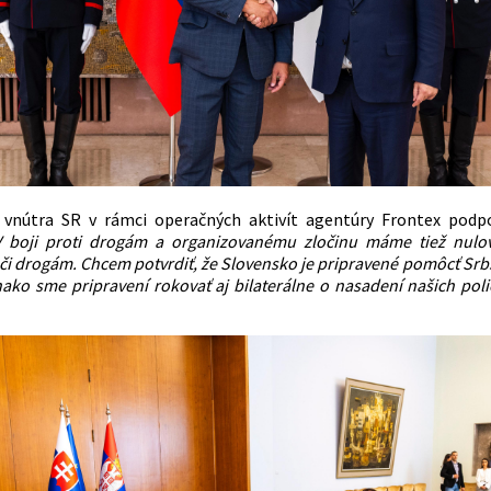
o vnútra SR v rámci operačných aktivít agentúry Frontex podpo
V boji proti drogám a organizovanému zločinu máme tiež nulovú
oči drogám. Chcem potvrdiť, že Slovensko je pripravené pomôcť Srb
nako sme pripravení rokovať aj bilaterálne o nasadení našich pol