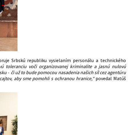
ruje Srbskú republiku vysielaním personálu a technického
 toleranciu voči organizovanej kriminalite a jasnú nulovú
sku - či už to bude pomocou nasadenia našich síl cez agentúru
icajtov, aby sme pomohli s ochranou hranice,“
povedal Matúš