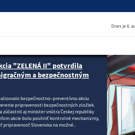
Dnes je 6. 
cia "ZELENÁ II" potvrdila
 migračným a bezpečnostným
realizovalo bezpečnostno–preventívnu akciu
verenie pripravenosti bezpečnostných zložiek.
 zúčastnil aj minister vnútra Českej republiky
ieľom akcie bolo posilniť kontrolné mechanizmy,
ať pripravenosť Slovenska na možné...