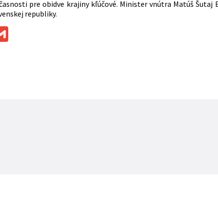
časnosti pre obidve krajiny kľúčové. Minister vnútra Matúš Šutaj 
enskej republiky.
ok
ssenger
Gmail