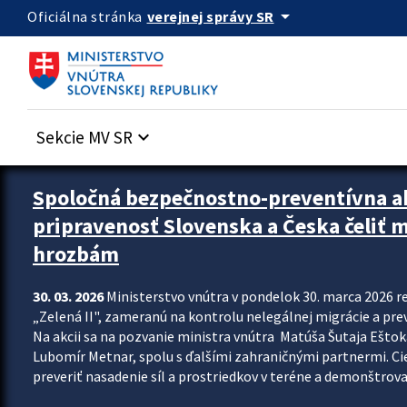
Preskocit na hlavný obsah
arrow_drop_down
verejnej správy SR
Oficiálna stránka
Sekcie MV SR
keyboard_arrow_down
Zastavit automatický posun upútavok
Spoločná bezpečnostno-preventívna ak
pripravenosť Slovenska a Česka čeliť
hrozbám
30. 03. 2026
Ministerstvo vnútra v pondelok 30. marca 2026 
„Zelená II", zameranú na kontrolu nelegálnej migrácie a pre
Na akcii sa na pozvanie ministra vnútra Matúša Šutaja Eštoka
Lubomír Metnar, spolu s ďalšími zahraničnými partnermi. C
preveriť nasadenie síl a prostriedkov v teréne a demonštrov