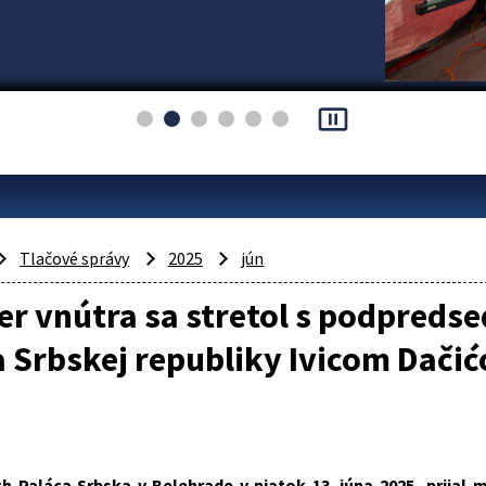
pause_presentation
Tlačové správy
2025
jún
er vnútra sa stretol s podpreds
 Srbskej republiky Ivicom Dači
ch Paláca Srbska v Belehrade v piatok 13. júna 2025 prijal