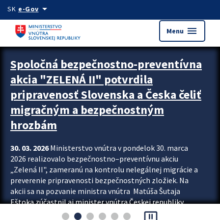
Preskocit na hlavný obsah
arrow_drop_down
SK
e-Gov
menu
Menu
Zastavit automatický posun upútavok
Spoločná bezpečnostno-preventívna
akcia "ZELENÁ II" potvrdila
pripravenosť Slovenska a Česka čeliť
migračným a bezpečnostným
hrozbám
30. 03. 2026
Ministerstvo vnútra v pondelok 30. marca
2026 realizovalo bezpečnostno–preventívnu akciu
„Zelená II", zameranú na kontrolu nelegálnej migrácie a
preverenie pripravenosti bezpečnostných zložiek. Na
akcii sa na pozvanie ministra vnútra Matúša Šutaja
Eštoka zúčastnil aj minister vnútra Českej republiky
pause_presentation
Lubomír Metnar, spolu s ďalšími zahraničnými partnermi.