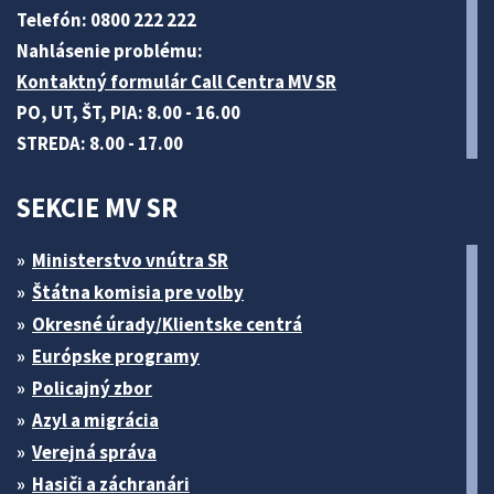
Telefón: 0800 222 222
Nahlásenie problému:
Kontaktný formulár Call Centra MV SR
PO, UT, ŠT, PIA: 8.00 - 16.00
STREDA: 8.00 - 17.00
SEKCIE MV SR
Ministerstvo vnútra SR
Štátna komisia pre volby
Okresné úrady/Klientske centrá
Európske programy
Policajný zbor
Azyl a migrácia
Verejná správa
Hasiči a záchranári