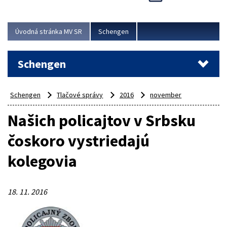
Cieľom akcie bolo posilniť kontrolné mechanizmy,
preveriť nasadenie síl a prostriedkov v teréne a
demonštrovať pripravenosť Slovenska na možné...
Úvodná stránka MV SR
Schengen
Viac
Schengen
Schengen
Tlačové správy
2016
november
Našich policajtov v Srbsku
čoskoro vystriedajú
kolegovia
18. 11. 2016