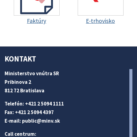
Faktúry
E-trhovisko
KONTAKT
Ministerstvo vnútra SR
Pribinova 2
812 72 Bratislava
Telefón: +421 2 5094 1111
Fax: +421 2 5094 4397
E-mail:
public@minv
.sk
Call centrum: