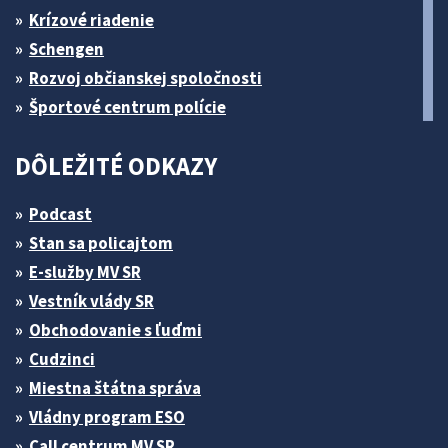
Krízové riadenie
Schengen
Rozvoj občianskej spoločnosti
Športové centrum polície
DÔLEŽITÉ ODKAZY
Podcast
Stan sa policajtom
E-služby MV SR
Vestník vlády SR
Obchodovanie s ľuďmi
Cudzinci
Miestna štátna správa
Vládny program ESO
Call centrum MV SR