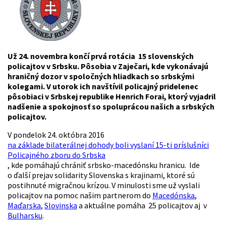
Už 24. novembra končí prvá rotácia 15 slovenských
policajtov v Srbsku. Pôsobia v Zaječari, kde vykonávajú
hraničný dozor v spoločných hliadkach so srbskými
kolegami. V utorok ich navštívil policajný pridelenec
pôsobiaci v Srbskej republike Henrich Forai, ktorý vyjadril
nadšenie a spokojnosť so spoluprácou našich a srbských
policajtov.
V pondelok 24. októbra 2016
na základe bilaterálnej dohody boli vyslaní 15-ti príslušníci
Policajného zboru do Srbska
, kde pomáhajú chrániť srbsko-macedónsku hranicu. Ide
o ďalší prejav solidarity Slovenska s krajinami, ktoré sú
postihnuté migračnou krízou. V minulosti sme už vyslali
policajtov na pomoc našim partnerom do
Macedónska
,
Maďarska
,
Slovinska
a aktuálne pomáha 25 policajtov aj v
Bulharsku
.