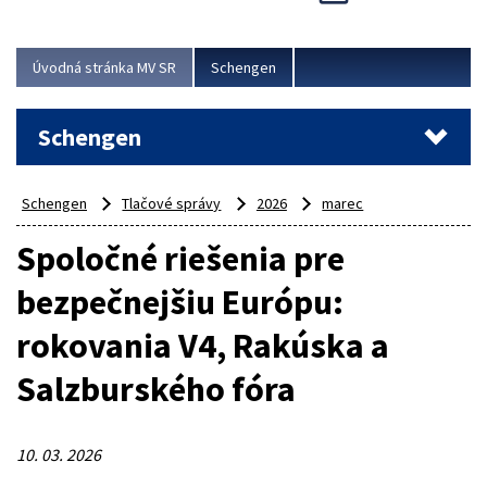
Cieľom akcie bolo posilniť kontrolné mechanizmy,
preveriť nasadenie síl a prostriedkov v teréne a
demonštrovať pripravenosť Slovenska na možné...
Úvodná stránka MV SR
Schengen
Viac
Schengen
Schengen
Tlačové správy
2026
marec
Spoločné riešenia pre
bezpečnejšiu Európu:
rokovania V4, Rakúska a
Salzburského fóra
10. 03. 2026