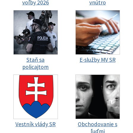
voľby 2026
vnútro
Staň sa
E-služby MV SR
policajtom
Vestník vlády SR
Obchodovanie s
ľuďmi