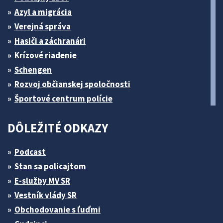
Azyl a migrácia
Verejná správa
Hasiči a záchranári
Krízové riadenie
Schengen
Rozvoj občianskej spoločnosti
Športové centrum polície
DÔLEŽITÉ ODKAZY
Podcast
Stan sa policajtom
E-služby MV SR
Vestník vlády SR
Obchodovanie s ľuďmi