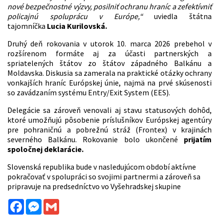
nové bezpečnostné výzvy, posilniť ochranu hraníc a zefektívniť
policajnú spoluprácu v Európe,“
uviedla štátna
tajomníčka
Lucia Kurilovská.
Druhý deň rokovania v utorok 10. marca 2026 prebehol v
rozšírenom formáte aj za účasti partnerských a
spriatelených štátov zo štátov západného Balkánu a
Moldavska. Diskusia sa zamerala na praktické otázky ochrany
vonkajších hraníc Európskej únie, najmä na prvé skúsenosti
so zavádzaním systému Entry/Exit System (EES).
Delegácie sa zároveň venovali aj stavu statusových dohôd,
ktoré umožňujú pôsobenie príslušníkov Európskej agentúry
pre pohraničnú a pobrežnú stráž (Frontex) v krajinách
severného Balkánu. Rokovanie bolo ukončené
prijatím
spoločnej deklarácie.
Slovenská republika bude v nasledujúcom období aktívne
pokračovať v spolupráci so svojimi partnermi a zároveň sa
pripravuje na predsedníctvo vo Vyšehradskej skupine
Facebook
Messenger
Gmail