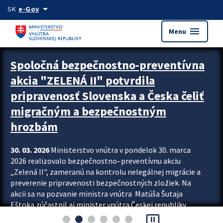
Preskocit na hlavný obsah
arrow_drop_down
SK
e-Gov
menu
Menu
Zastavit automatický posun upútavok
Spoločná bezpečnostno-preventívna
akcia "ZELENÁ II" potvrdila
pripravenosť Slovenska a Česka čeliť
migračným a bezpečnostným
hrozbám
30. 03. 2026
Ministerstvo vnútra v pondelok 30. marca
2026 realizovalo bezpečnostno–preventívnu akciu
„Zelená II", zameranú na kontrolu nelegálnej migrácie a
preverenie pripravenosti bezpečnostných zložiek. Na
akcii sa na pozvanie ministra vnútra Matúša Šutaja
Eštoka zúčastnil aj minister vnútra Českej republiky
pause_presentation
Lubomír Metnar, spolu s ďalšími zahraničnými partnermi.