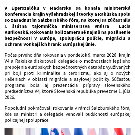
V Egerszalóku v Maďarsku sa konala ministerská
konferencia krajín Vyšehradskej štvorky a Rakúska spolu
so zasadnutím Salzburského fóra, na ktorej sa zúčastnila
I. štátna tajomníčka ministerstva vnútra Lucia
Kurilovská. Rokovania boli zamerané najmä na posilnenie
bezpečnosti v Európe, spoluprácu polície, migráciu a
ochranu vonkajších hraníc Európskej únie.
Počas prvého dňa rokovania v pondelok 9. marca 2026 krajín
V4 a Rakúska diskutovali delegácie o možnostiach lepšieho
prepojenia európskych bezpečnostných databáz využívaných
pri boji proti kriminalite a terorizmu, ako aj o nových
riešeniach v oblasti migrácie a azylovej politiky. Súčasťou
programu bola aj prezentácia prípravy slovenského
predsedníctva V4, ktoré Slovenská republika prevezme 1. júla
2026.
Popoludní pokračovali rokovania v rámci Salzburského fóra,
kde sa ministri a delegácie venovali budúcnosti európskej
policajnej spolupráce.