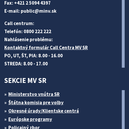
Fax: +421 2 5094 4397
E-mail:
public@minv
.sk
Call centrum:
Telefón: 0800 222 222
Nahlásenie problému:
Kontaktný formulár Call Centra MV SR
PO, UT, ŠT, PIA: 8.00 - 16.00
STREDA: 8.00 - 17.00
SEKCIE MV SR
Ministerstvo vnútra SR
Štátna komisia pre volby
Okresné úrady/Klientske centrá
Európske programy
Policajný zbor