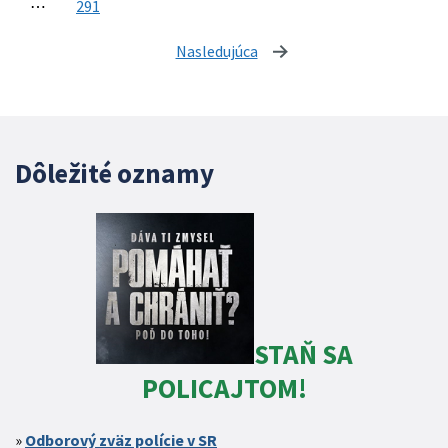
⋯
291
Nasledujúca
stránka
Dôležité oznamy
STAŇ SA
POLICAJTOM!
Odborový zväz polície v SR