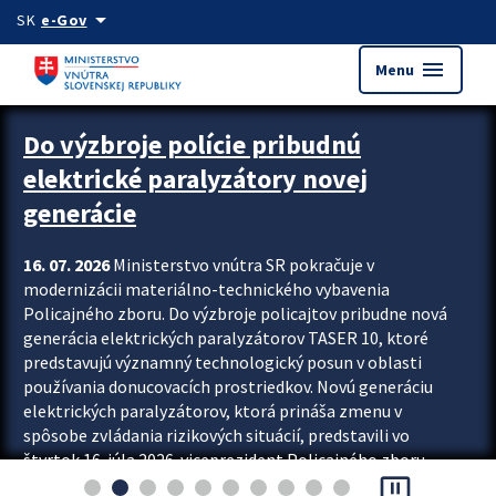
Preskocit na hlavný obsah
arrow_drop_down
SK
e-Gov
menu
Menu
Zastavit automatický posun upútavok
Do výzbroje polície pribudnú
elektrické paralyzátory novej
generácie
16. 07. 2026
Ministerstvo vnútra SR pokračuje v
modernizácii materiálno-technického vybavenia
Policajného zboru. Do výzbroje policajtov pribudne nová
generácia elektrických paralyzátorov TASER 10, ktoré
predstavujú významný technologický posun v oblasti
používania donucovacích prostriedkov. Novú generáciu
elektrických paralyzátorov, ktorá prináša zmenu v
spôsobe zvládania rizikových situácií, predstavili vo
štvrtok 16. júla 2026 viceprezident Policajného zboru
pause_presentation
Rastislav Polakovič a riaditeľ odboru výcviku...