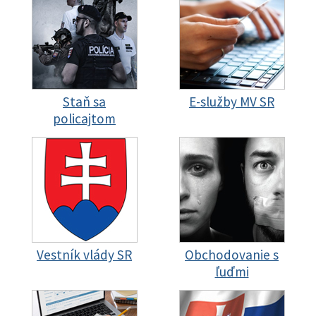
Staň sa
E-služby MV SR
policajtom
Vestník vlády SR
Obchodovanie s
ľuďmi