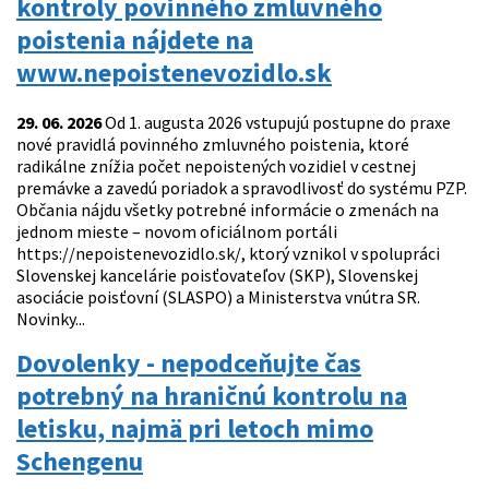
kontroly povinného zmluvného
poistenia nájdete na
www.nepoistenevozidlo.sk
29. 06. 2026
Od 1. augusta 2026 vstupujú postupne do praxe
nové pravidlá povinného zmluvného poistenia, ktoré
radikálne znížia počet nepoistených vozidiel v cestnej
premávke a zavedú poriadok a spravodlivosť do systému PZP.
Občania nájdu všetky potrebné informácie o zmenách na
jednom mieste – novom oficiálnom portáli
https://nepoistenevozidlo.sk/, ktorý vznikol v spolupráci
Slovenskej kancelárie poisťovateľov (SKP), Slovenskej
asociácie poisťovní (SLASPO) a Ministerstva vnútra SR.
Novinky...
Dovolenky - nepodceňujte čas
potrebný na hraničnú kontrolu na
letisku, najmä pri letoch mimo
Schengenu