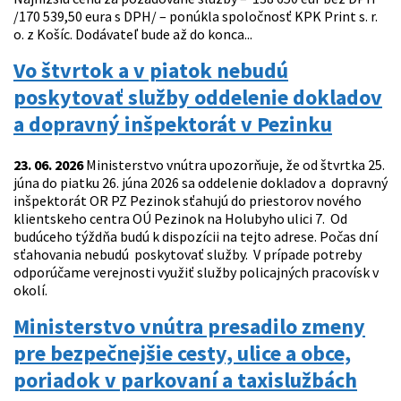
/170 539,50 eura s DPH/ – ponúkla spoločnosť KPK Print s. r.
o. z Košíc. Dodávateľ bude až do konca...
Vo štvrtok a v piatok nebudú
poskytovať služby oddelenie dokladov
a dopravný inšpektorát v Pezinku
23. 06. 2026
Ministerstvo vnútra upozorňuje, že od štvrtka 25.
júna do piatku 26. júna 2026 sa oddelenie dokladov a dopravný
inšpektorát OR PZ Pezinok sťahujú do priestorov nového
klientskeho centra OÚ Pezinok na Holubyho ulici 7. Od
budúceho týždňa budú k dispozícii na tejto adrese. Počas dní
sťahovania nebudú poskytovať služby. V prípade potreby
odporúčame verejnosti využiť služby policajných pracovísk v
okolí.
Ministerstvo vnútra presadilo zmeny
pre bezpečnejšie cesty, ulice a obce,
poriadok v parkovaní a taxislužbách