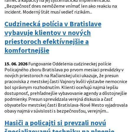
rámec a kapacity na jej systematickú implementáciu.
„Bezpečnosť dnes nemôžeme vnímať len ako reakciu na
incident. Moderný štát musí vedieť rizikám...
Cudzinecká polícia v Bratislave
vybavuje klientov v nových
priestoroch efektívnejšie a
komfortnejšie
15. 06. 2026
Fungovanie Oddelenia cudzineckej polície
Policajného zboru Bratislava po prvom mesiaci prevádzky v
nových priestoroch na Račianskej ulici ukazuje, že presun
pracoviska z mestskej časti Vajnory kvôli výstavbe nemocnice
bol správnym rozhodnutím. Klienti oceňujú najmä lepšiu
dostupnosť, prehľadnejšie vybavovanie agendy a dôstojnejšie
podmienky. Presun sprevádzala verejná diskusia a časť
obyvateľov mestskej časti Bratislava-Nové Mesto vyjadrovala
obavy najmä v súvislosti s bezpečnosťou, verejným...
Hasiči a policajti si prevzali novú
špecializovanú techniku na plnenie