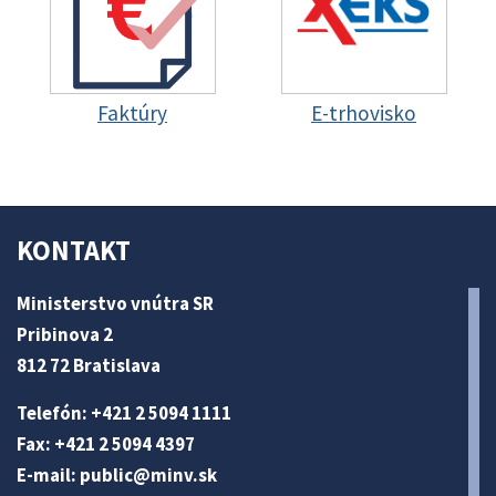
Faktúry
E-trhovisko
KONTAKT
Ministerstvo vnútra SR
Pribinova 2
812 72 Bratislava
Telefón: +421 2 5094 1111
Fax: +421 2 5094 4397
E-mail:
public@minv
.sk