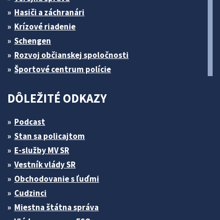
Hasiči a záchranári
Krízové riadenie
Schengen
Rozvoj občianskej spoločnosti
Športové centrum polície
DÔLEŽITÉ ODKAZY
Podcast
Stan sa policajtom
E-služby MV SR
Vestník vlády SR
Obchodovanie s ľuďmi
Cudzinci
Miestna štátna správa