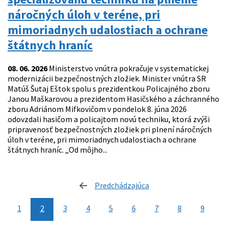
náročných úloh v teréne, pri
mimoriadnych udalostiach a ochrane
štátnych hraníc
08. 06. 2026
Ministerstvo vnútra pokračuje v systematickej
modernizácii bezpečnostných zložiek. Minister vnútra SR
Matúš Šutaj Eštok spolu s prezidentkou Policajného zboru
Janou Maškarovou a prezidentom Hasičského a záchranného
zboru Adriánom Mifkovičom v pondelok 8. júna 2026
odovzdali hasičom a policajtom novú techniku, ktorá zvýši
pripravenosť bezpečnostných zložiek pri plnení náročných
úloh v teréne, pri mimoriadnych udalostiach a ochrane
štátnych hraníc. „Od môjho...
Predchádzajúca
stránka
1
2
3
4
5
6
7
8
9