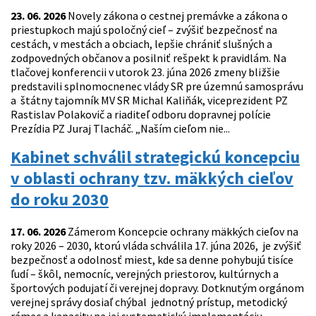
23. 06. 2026
Novely zákona o cestnej premávke a zákona o
priestupkoch majú spoločný cieľ – zvýšiť bezpečnosť na
cestách, v mestách a obciach, lepšie chrániť slušných a
zodpovedných občanov a posilniť rešpekt k pravidlám. Na
tlačovej konferencii v utorok 23. júna 2026 zmeny bližšie
predstavili splnomocnenec vlády SR pre územnú samosprávu
a štátny tajomník MV SR Michal Kaliňák, viceprezident PZ
Rastislav Polakovič a riaditeľ odboru dopravnej polície
Prezídia PZ Juraj Tlacháč. „Naším cieľom nie...
Kabinet schválil strategickú koncepciu
v oblasti ochrany tzv. mäkkých cieľov
do roku 2030
17. 06. 2026
Zámerom Koncepcie ochrany mäkkých cieľov na
roky 2026 – 2030, ktorú vláda schválila 17. júna 2026, je zvýšiť
bezpečnosť a odolnosť miest, kde sa denne pohybujú tisíce
ľudí – škôl, nemocníc, verejných priestorov, kultúrnych a
športových podujatí či verejnej dopravy. Dotknutým orgánom
verejnej správy dosiaľ chýbal jednotný prístup, metodický