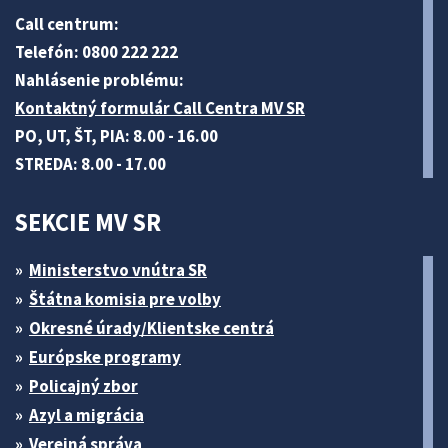
Call centrum:
Telefón: 0800 222 222
Nahlásenie problému:
Kontaktný formulár Call Centra MV SR
PO, UT, ŠT, PIA: 8.00 - 16.00
STREDA: 8.00 - 17.00
SEKCIE MV SR
Ministerstvo vnútra SR
Štátna komisia pre volby
Okresné úrady/Klientske centrá
Európske programy
Policajný zbor
Azyl a migrácia
Verejná správa