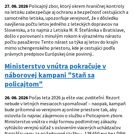
27. 06. 2026
Policajný zbor, ktorý okrem hraničnej kontroly
na letisku zabezpečuje aj ochranu a bezpečnosť cestujúcich a
samotného letiska, upozorňuje verejnosť, že v dôsledku
navýšenia počtu letov jedného z leteckých dopravcov na
Slovensku, a to najmä z Letiska M. R. Štefánika v Bratislave,
došlo v porovnaní s minulým rokom k výraznému nárastu
počtu pasažierov. Tento nárast sa týka aj letov do krajín
mimo schengenského priestoru, kde je cestujúci podľa
právnych predpisov Európskej únie povinný...
Ministerstvo vnútra pokračuje v
náborovej kampani "Staň sa
policajtom"
26. 06. 2026
Počas leta 2026 ju ešte viac zviditeľní. Rezort
nebude v letných mesiacoch spomaľovať – naopak, kampaň
bude prítomná vo verejnom aj online priestore tak, aby
oslovila čo najviac záujemcov o službu v Policajnom zbore.
Ministerstvo vnútra v máji formou podlimitnej zákazky
vyhlásilo verejnú súťaž s oslovením viacerých uchádzačov.
Najnižšiu cenu za požadované služby – 138 650 eur bez DPH