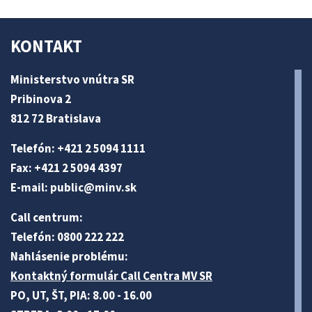
KONTAKT
Ministerstvo vnútra SR
Pribinova 2
812 72 Bratislava
Telefón: +421 2 5094 1111
Fax: +421 2 5094 4397
E-mail:
public@minv
.sk
Call centrum:
Telefón: 0800 222 222
Nahlásenie problému:
Kontaktný formulár Call Centra MV SR
PO, UT, ŠT, PIA: 8.00 - 16.00