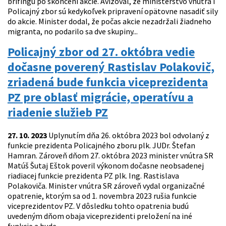
brífingu po skončení akcie. Avizoval, že ministerstvo vnútra i
Policajný zbor sú kedykoľvek pripravení opätovne nasadiť sily
do akcie. Minister dodal, že počas akcie nezadržali žiadneho
migranta, no podarilo sa dve skupiny...
Policajný zbor od 27. októbra vedie
dočasne poverený Rastislav Polakovič,
zriadená bude funkcia viceprezidenta
PZ pre oblasť migrácie, operatívu a
riadenie služieb PZ
27. 10. 2023
Uplynutím dňa 26. októbra 2023 bol odvolaný z
funkcie prezidenta Policajného zboru plk. JUDr. Štefan
Hamran. Zároveň dňom 27. októbra 2023 minister vnútra SR
Matúš Šutaj Eštok poveril výkonom dočasne neobsadenej
riadiacej funkcie prezidenta PZ plk. Ing. Rastislava
Polakoviča. Minister vnútra SR zároveň vydal organizačné
opatrenie, ktorým sa od 1. novembra 2023 rušia funkcie
viceprezidentov PZ. V dôsledku tohto opatrenia budú
uvedeným dňom obaja viceprezidenti preložení na iné