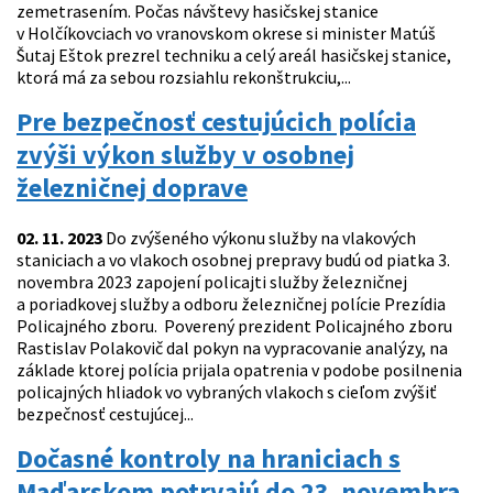
zemetrasením. Počas návštevy hasičskej stanice
v Holčíkovciach vo vranovskom okrese si minister Matúš
Šutaj Eštok prezrel techniku a celý areál hasičskej stanice,
ktorá má za sebou rozsiahlu rekonštrukciu,...
Pre bezpečnosť cestujúcich polícia
zvýši výkon služby v osobnej
železničnej doprave
02. 11. 2023
Do zvýšeného výkonu služby na vlakových
staniciach a vo vlakoch osobnej prepravy budú od piatka 3.
novembra 2023 zapojení policajti služby železničnej
a poriadkovej služby a odboru železničnej polície Prezídia
Policajného zboru. Poverený prezident Policajného zboru
Rastislav Polakovič dal pokyn na vypracovanie analýzy, na
základe ktorej polícia prijala opatrenia v podobe posilnenia
policajných hliadok vo vybraných vlakoch s cieľom zvýšiť
bezpečnosť cestujúcej...
Dočasné kontroly na hraniciach s
Maďarskom potrvajú do 23. novembra