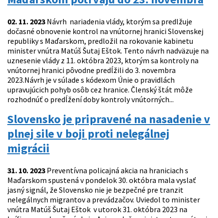
02. 11. 2023
Návrh nariadenia vlády, ktorým sa predlžuje
dočasné obnovenie kontrol na vnútornej hranici Slovenskej
republiky s Maďarskom, predložil na rokovanie kabinetu
minister vnútra Matúš Šutaj Eštok. Tento návrh nadväzuje na
uznesenie vlády z 11. októbra 2023, ktorým sa kontroly na
vnútornej hranici pôvodne predĺžili do 3. novembra
2023.Návrh je v súlade s kódexom Únie o pravidlách
upravujúcich pohyb osôb cez hranice. Členský štát môže
rozhodnúť o predĺžení doby kontroly vnútorných...
Slovensko je pripravené na nasadenie v
plnej sile v boji proti nelegálnej
migrácii
31. 10. 2023
Preventívna policajná akcia na hraniciach s
Maďarskom spustená v pondelok 30. októbra mala vyslať
jasný signál, že Slovensko nie je bezpečné pre tranzit
nelegálnych migrantov a prevádzačov. Uviedol to minister
vnútra Matúš Šutaj Eštok v utorok 31. októbra 2023 na