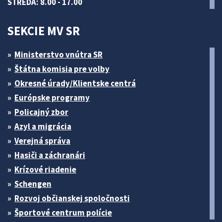
STREDA: 8.00 - 17.00
SEKCIE MV SR
Ministerstvo vnútra SR
Štátna komisia pre volby
Okresné úrady/Klientske centrá
Európske programy
Policajný zbor
Azyl a migrácia
Verejná správa
Hasiči a záchranári
Krízové riadenie
Schengen
Rozvoj občianskej spoločnosti
Športové centrum polície