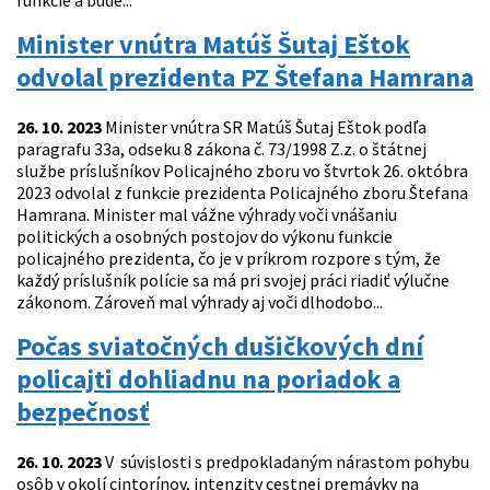
funkcie a bude...
Minister vnútra Matúš Šutaj Eštok
odvolal prezidenta PZ Štefana Hamrana
26. 10. 2023
Minister vnútra SR Matúš Šutaj Eštok podľa
paragrafu 33a, odseku 8 zákona č. 73/1998 Z.z. o štátnej
službe príslušníkov Policajného zboru vo štvrtok 26. októbra
2023 odvolal z funkcie prezidenta Policajného zboru Štefana
Hamrana. Minister mal vážne výhrady voči vnášaniu
politických a osobných postojov do výkonu funkcie
policajného prezidenta, čo je v príkrom rozpore s tým, že
každý príslušník polície sa má pri svojej práci riadiť výlučne
zákonom. Zároveň mal výhrady aj voči dlhodobo...
Počas sviatočných dušičkových dní
policajti dohliadnu na poriadok a
bezpečnosť
26. 10. 2023
V súvislosti s predpokladaným nárastom pohybu
osôb v okolí cintorínov, intenzity cestnej premávky na