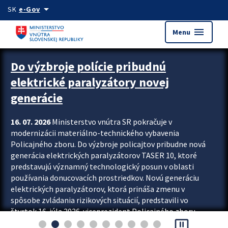
Preskocit na hlavný obsah
arrow_drop_down
SK
e-Gov
menu
Menu
Zastavit automatický posun upútavok
Do výzbroje polície pribudnú
elektrické paralyzátory novej
generácie
16. 07. 2026
Ministerstvo vnútra SR pokračuje v
modernizácii materiálno-technického vybavenia
Policajného zboru. Do výzbroje policajtov pribudne nová
generácia elektrických paralyzátorov TASER 10, ktoré
predstavujú významný technologický posun v oblasti
používania donucovacích prostriedkov. Novú generáciu
elektrických paralyzátorov, ktorá prináša zmenu v
spôsobe zvládania rizikových situácií, predstavili vo
štvrtok 16. júla 2026 viceprezident Policajného zboru
pause_presentation
Rastislav Polakovič a riaditeľ odboru výcviku...