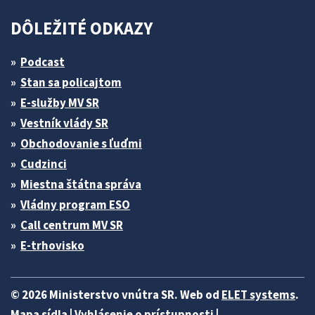
DÔLEŽITÉ ODKAZY
Podcast
Stan sa policajtom
E-služby MV SR
Vestník vlády SR
Obchodovanie s ľuďmi
Cudzinci
Miestna štátna správa
Vládny program ESO
Call centrum MV SR
E-trhovisko
© 2026 Ministerstvo vnútra SR. Web od
ELET systems
.
Mapa sídla
|
Vyhlásenie o prístupnosti
|