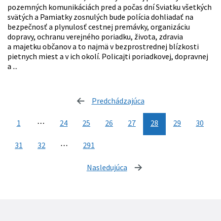
pozemných komunikáciách pred a počas dní Sviatku všetkých
svätých a Pamiatky zosnulých bude polícia dohliadať na
bezpečnosť a plynulosť cestnej premávky, organizáciu
dopravy, ochranu verejného poriadku, života, zdravia
a majetku občanov a to najmä v bezprostrednej blízkosti
pietnych miest a v ich okolí. Policajti poriadkovej, dopravnej
a ...
Predchádzajúca
stránka
1
⋯
24
25
26
27
28
29
30
31
32
⋯
291
Nasledujúca
stránka