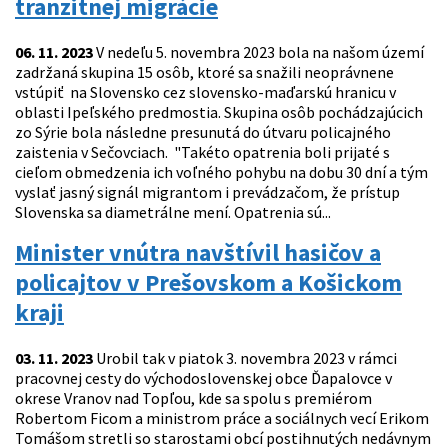
tranzitnej migrácie
06. 11. 2023
V nedeľu 5. novembra 2023 bola na našom území
zadržaná skupina 15 osôb, ktoré sa snažili neoprávnene
vstúpiť na Slovensko cez slovensko-maďarskú hranicu v
oblasti Ipeľského predmostia. Skupina osôb pochádzajúcich
zo Sýrie bola následne presunutá do útvaru policajného
zaistenia v Sečovciach. "Takéto opatrenia boli prijaté s
cieľom obmedzenia ich voľného pohybu na dobu 30 dní a tým
vyslať jasný signál migrantom i prevádzačom, že prístup
Slovenska sa diametrálne mení. Opatrenia sú...
Minister vnútra navštívil hasičov a
policajtov v Prešovskom a Košickom
kraji
03. 11. 2023
Urobil tak v piatok 3. novembra 2023 v rámci
pracovnej cesty do východoslovenskej obce Ďapalovce v
okrese Vranov nad Topľou, kde sa spolu s premiérom
Robertom Ficom a ministrom práce a sociálnych vecí Erikom
Tomášom stretli so starostami obcí postihnutých nedávnym