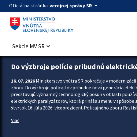
Preskocit na hlavný obsah
arrow_drop_down
verejnej správy SR
Oficiálna stránka
Sekcie MV SR
keyboard_arrow_down
Zastavit automatický posun upútavok
Do výzbroje polície pribudnú elektrick
16. 07. 2026
Ministerstvo vnútra SR pokračuje v modernizáci
zboru. Do výzbroje policajtov pribudne nová generácia elekt
predstavujú významný technologický posun v oblasti použív
elektrických paralyzátorov, ktorá prináša zmenu v spôsobe zvl
štvrtok 16. júla 2026 viceprezident Policajného zboru Rastisla
Viac