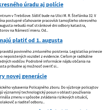
esného úradu aj polície
rum v Trebišove. Sídliť bude na Ulici M. R. Štefánika 32. V
čína postupné sťahovanie pracovísk tamojšieho okresného
0. augusta nebudú mať stránkové dni odbory katastra,
storov na Námestí mieru. Od...
ajú platiť od 1. augusta
ravidlá povinného zmluvného poistenia. Legislatíva prinesie
 nepoistených vozidiel z evidencie. Cieľom je radikálne
vedných vodičov. Podrobné informácie nájdu občania na
ta pribudne aj možnosť overiť si...
ry novej generácie
ckého vybavenia Policajného zboru. Do výzbroje policajtov
ujú významný technologický posun v oblasti používania
ináša zmenu v spôsobe zvládania rizikových situácií,
lakovič a riaditeľ odboru...