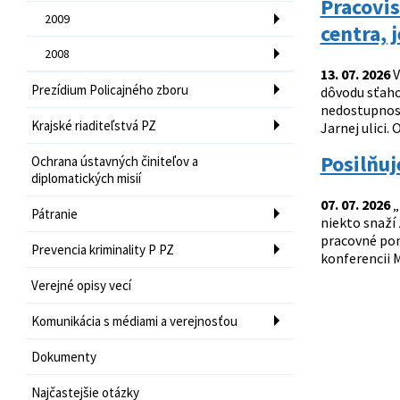
Pracovis
2009
centra, 
2008
13. 07. 2026
V
Prezídium Policajného zboru
dôvodu sťaho
nedostupnosťo
Krajské riaditeľstvá PZ
Jarnej ulici. 
Posilňu
Ochrana ústavných činiteľov a
diplomatických misií
07. 07. 2026
„
Pátranie
niekto snaží
pracovné ponu
Prevencia kriminality P PZ
konferencii M
Verejné opisy vecí
Komunikácia s médiami a verejnosťou
Dokumenty
Najčastejšie otázky