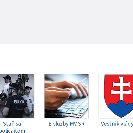
Staň sa
E-služby MV SR
Vestník vlád
policajtom