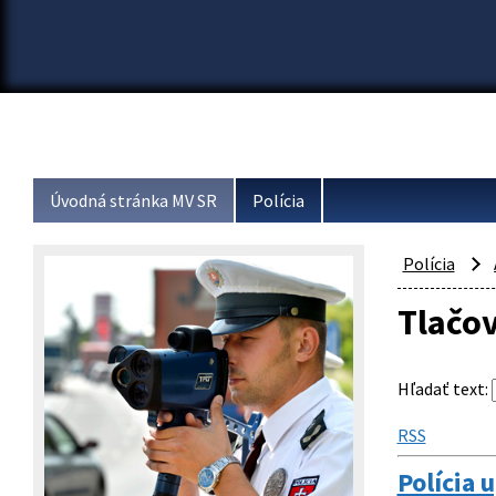
Úvodná stránka MV SR
Polícia
Polícia
Tlačo
Hľadať text
:
RSS
Polícia