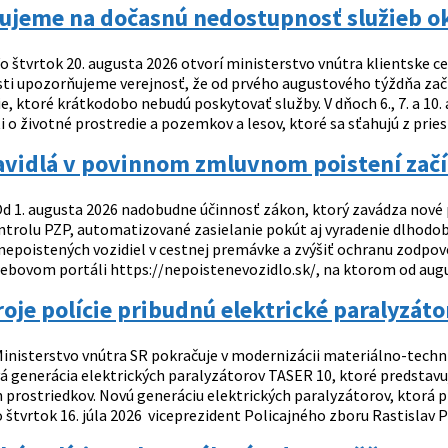
ujeme na dočasnú nedostupnosť služieb okr
o štvrtok 20. augusta 2026 otvorí ministerstvo vnútra klientske cent
osti upozorňujeme verejnosť, že od prvého augustového týždňa za
ie, ktoré krátkodobo nebudú poskytovať služby. V dňoch 6., 7. a 1
i o životné prostredie a pozemkov a lesov, ktoré sa sťahujú z prie
vidlá v povinnom zmluvnom poistení začín
d 1. augusta 2026 nadobudne účinnosť zákon, ktorý zavádza nové p
ntrolu PZP, automatizované zasielanie pokút aj vyradenie dlhodobo
 nepoistených vozidiel v cestnej premávke a zvýšiť ochranu zodpo
ebovom portáli https://nepoistenevozidlo.sk/, na ktorom od augus
oje polície pribudnú elektrické paralyzáto
inisterstvo vnútra SR pokračuje v modernizácii materiálno-techni
á generácia elektrických paralyzátorov TASER 10, ktoré predstav
prostriedkov. Novú generáciu elektrických paralyzátorov, ktorá pr
o štvrtok 16. júla 2026 viceprezident Policajného zboru Rastislav Po