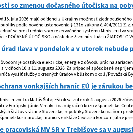
osti so zmenou dočasného útočiska na pob
d 15. júla 2026 majú odídenci z Ukrajiny možnosť zjednodušeného
publiky podľa nového ustanovenia § 131o zákona č. 404/2011 Z. z. o
ednať sa prostredníctvom rezervačného systému Ministerstva vnútr
tuácie DOČASNÉ ÚTOČISKO a následne životnú situáciu ŽIADOSť 
úrad Ilava v pondelok a v utorok nebude 
ôvodom je odstávka elektrickej energie z dôvodu prác na zariaden
. s. v dňoch 10. a 11. augusta 2026. Za prípadné spôsobené nepríje
rúča využiť služby okresných úradov v blízkom okolí /Považská By
chrana vonkajších hraníc EÚ je zárukou be
inister vnútra Matúš Šutaj Eštok sa v utorok 4. augusta 2026 zúča
tov Európskej únie. V reakcii na migračnú krízu v španielskej Ceut
ských štátov vrátane Slovenskej republiky. Slovensko na ňom preds
španielsko-marockej hranici v enkláve Ceuta sa koncom júla v prieb
e pracoviská MV SR v Trebišove sa v august