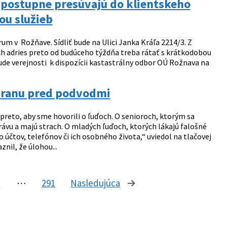
a postupne presúvajú do klientskeho
ou služieb
um v Rožňave. Sídliť bude na Ulici Janka Kráľa 2214/3. Z
h adries preto od budúceho týždňa treba rátať s krátkodobou
bude verejnosti k dispozícii kastastrálny odbor OÚ Rožnava na
chranu pred podvodmi
 preto, aby sme hovorili o ľuďoch. O senioroch, ktorým sa
rávu a majú strach. O mladých ľuďoch, ktorých lákajú falošné
účtov, telefónov či ich osobného života,“ uviedol na tlačovej
nil, že úlohou...
9
⋯
291
Nasledujúca
stránka