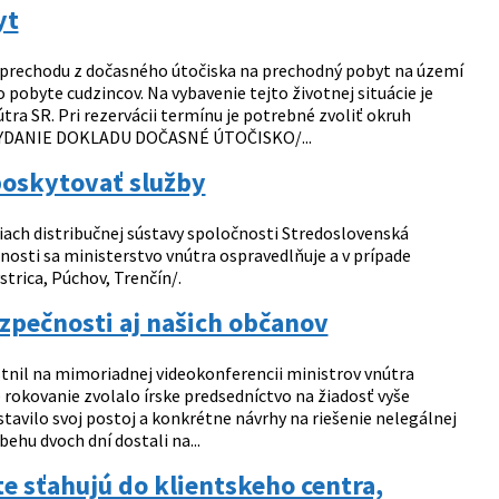
yt
 prechodu z dočasného útočiska na prechodný pobyt na území
 pobyte cudzincov. Na vybavenie tejto životnej situácie je
a SR. Pri rezervácii termínu je potrebné zvoliť okruh
O VYDANIE DOKLADU DOČASNÉ ÚTOČISKO/...
poskytovať služby
iach distribučnej sústavy spoločnosti Stredoslovenská
mnosti sa ministerstvo vnútra ospravedlňuje a v prípade
strica, Púchov, Trenčín/.
zpečnosti aj našich občanov
stnil na mimoriadnej videokonferencii ministrov vnútra
e rokovanie zvolalo írske predsedníctvo na žiadosť vyše
tavilo svoj postoj a konkrétne návrhy na riešenie nelegálnej
ehu dvoch dní dostali na...
e sťahujú do klientskeho centra,