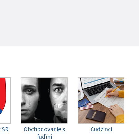
y SR
Obchodovanie s
Cudzinci
ľuďmi