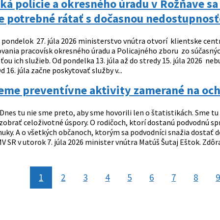
ká polície a okresného úradu v Rožňave s
je potrebné rátať s dočasnou nedostupnosť
 pondelok 27. júla 2026 ministerstvo vnútra otvorí klientske centr
vania pracovísk okresného úradu a Policajného zboru zo súčasnýc
u ich služieb. Od pondelka 13. júla až do stredy 15. júla 2026 ne
Od 16. júla začne poskytovať služby v...
jeme preventívne aktivity zamerané na o
Dnes tu nie sme preto, aby sme hovorili len o štatistikách. Sme tu
 zobrať celoživotné úspory. O rodičoch, ktorí dostanú podvodnú sp
ky. A o všetkých občanoch, ktorým sa podvodníci snažia dostať do 
V SR v utorok 7. júla 2026 minister vnútra Matúš Šutaj Eštok. Zdôraz
1
2
3
4
5
6
7
8