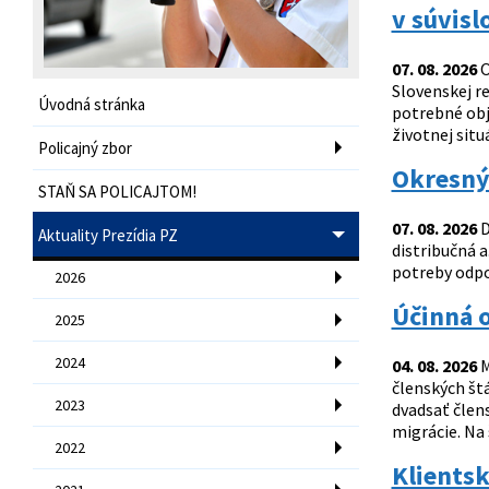
v súvisl
07. 08. 2026
O
Slovenskej re
Úvodná stránka
potrebné obj
životnej si
Policajný zbor
Okresný 
STAŇ SA POLICAJTOM!
07. 08. 2026
D
Aktuality Prezídia PZ
distribučná a
potreby odpo
2026
Účinná o
2025
2024
04. 08. 2026
M
členských štá
2023
dvadsať člen
migrácie. Na 
2022
Klientsk