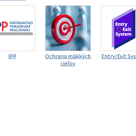
IPP
Ochrana mäkkých
Entry/Exit Sy
cieľov