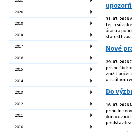
2021
upozorň
2020
31. 07. 2026
V
2019
tejto súvisl
úradu a políc
2018
starostlivost
2017
Nové pra
2016
29. 07. 2026
O
prísnejšiu ko
2015
znížiť počet
oficiálnom w
2014
Do výzbr
2013
2012
16. 07. 2026
M
pribudne nov
2011
donucovacích 
predstavili v
2010