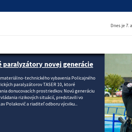
Dnes je 7.
é paralyzátory novej generácie
i materiálno-technického vybavenia Policajného
rických paralyzátorov TASER 10, ktoré
ania donucovacích prostriedkov. Novú generáciu
ádania rizikových situácií, predstavili vo
v Polakovič a riaditeľ odboru výcviku...