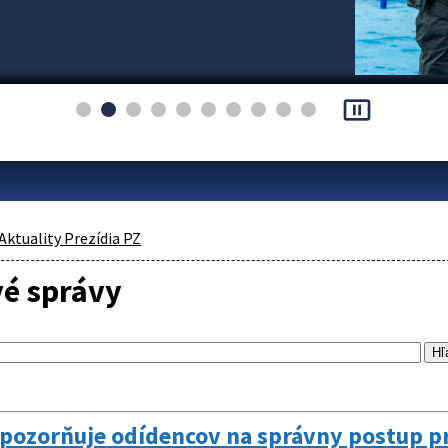
pause_presentation
Aktuality Prezídia PZ
vé správy
 upozorňuje odídencov na správny postup 