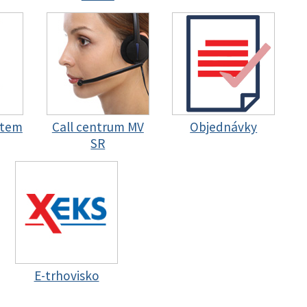
stem
Call centrum MV
Objednávky
SR
E-trhovisko