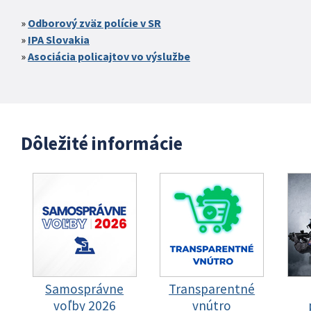
Odborový zväz polície v SR
IPA Slovakia
Asociácia policajtov vo výslužbe
Dôležité informácie
Samosprávne
Transparentné
voľby 2026
vnútro