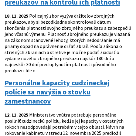
preukazov na kontrolu ich platnosti
18. 11. 2025
Policajný zbor vyzýva držiteľov zbrojných
preukazov, aby si bezodkladne skontrolovali dátum
skončenia platnosti svojho zbrojného preukazu a zabezpečili
jeho včasnú výmenu. Platnosť zbrojného preukazu je viazaná
na zákonom stanovené lehoty, ktorých nedodržanie má
priamy dopad na oprávnenie držať zbraň. Podľa zákona o
strelných zbraniach a strelive je možné podať žiadosť o
vydanie nového zbrojného preukazu najskôr 180 dní a
najneskôr 30 dní pred uplynutím platnosti pôvodného
preukazu. Ide o...
Personálne kapacity cudzineckej
polície sa navýšia o stovku
zamestnancov
12. 11. 2025
Ministerstvo vnútra potrebuje personálne
posilniť cudzineckú políciu, keďže jej kapacity v ostatných
rokoch nezodpovedajú potrebám v tejto oblasti. Návrh na
rokovanie kabinetu v stredu 12. novembra 2025 predložil