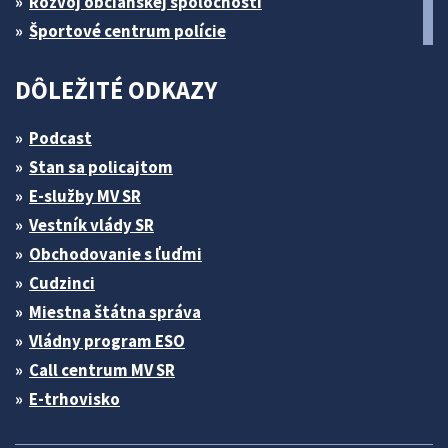
Rozvoj občianskej spoločnosti
Športové centrum polície
DÔLEŽITÉ ODKAZY
Podcast
Stan sa policajtom
E-služby MV SR
Vestník vlády SR
Obchodovanie s ľuďmi
Cudzinci
Miestna štátna správa
Vládny program ESO
Call centrum MV SR
E-trhovisko