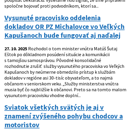
podpísať Deklaráciu. Vysielame ňou signál, že sme pripravení
spoločne bojovať proti podvodníkom, ktorí sa...
Vysunuté pracovisko oddelenia
dokladov OR PZ Michalovce vo Veľkých
Kapušanoch bude fungovať aj naďalej
27. 10. 2025
Rozhodol o tom minister vnútra Matúš Šutaj
Eštok po dôkladnom posúdení situácie a komunikácii
s tamojšou samosprávou. Pôvodné konsolidačné
rozhodnutie zrušiť služby vysunutého pracoviska vo Veľkých
Kapušanoch by neúmerne obmedzilo prístup k službám
dokladov v regióne asi 30-tisíc obyvateľom, a to najmä
občanom v seniorskom veku. „Služby ministerstva vnútra
musia byť čo najbližšie k občanovi. Preto sa na tomto malom
vysunutom pracovisku vhodne doplní...
Sviatok všetkých svätých je aj v
znamení zvýšeného pohybu chodcov a
motoristov