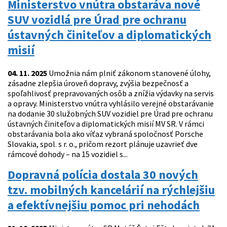
Ministerstvo vnútra obstaráva nové
SUV vozidlá pre Úrad pre ochranu
ústavných činiteľov a diplomatických
misií
04. 11. 2025
Umožnia nám plniť zákonom stanovené úlohy,
zásadne zlepšia úroveň dopravy, zvýšia bezpečnosť a
spoľahlivosť prepravovaných osôb a znížia výdavky na servis
a opravy. Ministerstvo vnútra vyhlásilo verejné obstarávanie
na dodanie 30 služobných SUV vozidiel pre Úrad pre ochranu
ústavných činiteľov a diplomatických misií MV SR. V rámci
obstarávania bola ako víťaz vybraná spoločnosť Porsche
Slovakia, spol. s r. o., pričom rezort plánuje uzavrieť dve
rámcové dohody – na 15 vozidiel s...
Dopravná polícia dostala 30 nových
tzv. mobilných kancelárií na rýchlejšiu
a efektívnejšiu pomoc pri nehodách