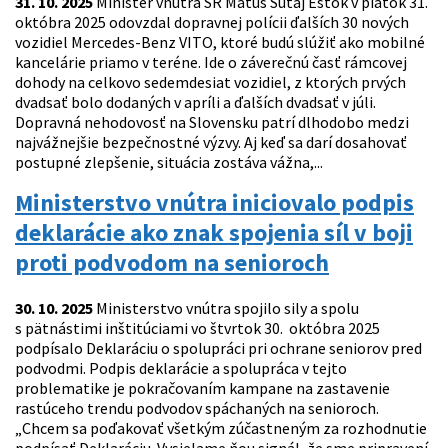
31. 10. 2025
Minister vnútra SR Matúš Šutaj Eštok v piatok 31.
októbra 2025 odovzdal dopravnej polícii ďalších 30 nových
vozidiel Mercedes-Benz VITO, ktoré budú slúžiť ako mobilné
kancelárie priamo v teréne. Ide o záverečnú časť rámcovej
dohody na celkovo sedemdesiat vozidiel, z ktorých prvých
dvadsať bolo dodaných v apríli a ďalších dvadsať v júli.
Dopravná nehodovosť na Slovensku patrí dlhodobo medzi
najvážnejšie bezpečnostné výzvy. Aj keď sa darí dosahovať
postupné zlepšenie, situácia zostáva vážna,...
Ministerstvo vnútra iniciovalo podpis
deklarácie ako znak spojenia síl v boji
proti podvodom na senioroch
30. 10. 2025
Ministerstvo vnútra spojilo sily a spolu
s pätnástimi inštitúciami vo štvrtok 30. októbra 2025
podpísalo Deklaráciu o spolupráci pri ochrane seniorov pred
podvodmi. Podpis deklarácie a spolupráca v tejto
problematike je pokračovaním kampane na zastavenie
rastúceho trendu podvodov spáchaných na senioroch.
„Chcem sa poďakovať všetkým zúčastneným za rozhodnutie