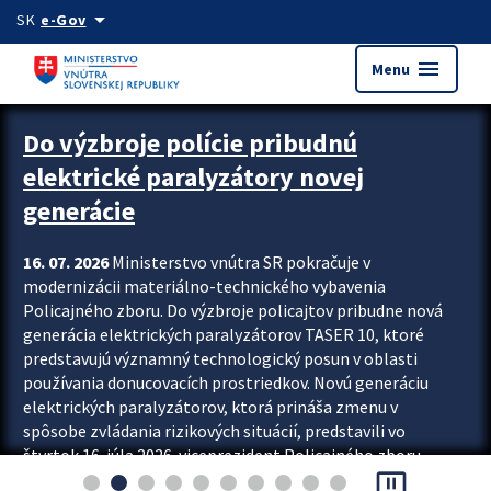
Preskocit na hlavný obsah
arrow_drop_down
SK
e-Gov
menu
Menu
Zastavit automatický posun upútavok
Do výzbroje polície pribudnú
elektrické paralyzátory novej
generácie
16. 07. 2026
Ministerstvo vnútra SR pokračuje v
modernizácii materiálno-technického vybavenia
Policajného zboru. Do výzbroje policajtov pribudne nová
generácia elektrických paralyzátorov TASER 10, ktoré
predstavujú významný technologický posun v oblasti
používania donucovacích prostriedkov. Novú generáciu
elektrických paralyzátorov, ktorá prináša zmenu v
spôsobe zvládania rizikových situácií, predstavili vo
štvrtok 16. júla 2026 viceprezident Policajného zboru
pause_presentation
Rastislav Polakovič a riaditeľ odboru výcviku...