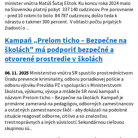
minister vnútra Matúš Šutaj Eštok. Ku koncu roka 2024 malo
na Slovensku platný pobyt 337 140 cudzincov. Pre porovnanie
- pred 10 rokmi to bolo 84 787 cudzincov, došlo teda k
nárastu o takmer 300 percent. V oblasti počtu prijatých
žiadostí o ...
Kampaň „Prelom ticho – Bezpečne na
školách" má podporiť bezpečné a
otvorené prostredie v školách
06. 11. 2025
Ministerstvo vnútra SR spustilo prostredníctvom
Úradu prevencie kriminality, odboru poriadkovej polície a
odboru výcviku Prezídia PZ v spolupráci s Ministerstvom
školstva, výskumu, vývoja a mládeže SR novú kampaň s
názvom Prelom ticho – Bezpečne na školách. Kampaň je
primárne zameraná na pedagógov, odborných zamestnancov
a ostatných zamestnancov škôl - aby dokázali na podobné
situácie reagovať odborne, citlivo a so znalosťou
trestnoprávnych a iných súvislostí. Sekundárnou cieľovou
skupinou sú...