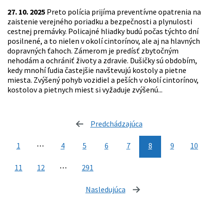
27. 10. 2025
Preto polícia prijíma preventívne opatrenia na
zaistenie verejného poriadku a bezpečnosti a plynulosti
cestnej premávky. Policajné hliadky budú počas týchto dní
posilnené, a to nielen v okolí cintorínov, ale aj na hlavných
dopravných ťahoch. Zámerom je predísť zbytočným
nehodám a ochrániť životy a zdravie. Dušičky sú obdobím,
kedy mnohí ľudia častejšie navštevujú kostoly a pietne
miesta. Zvýšený pohyb vozidiel a peších v okolí cintorínov,
kostolov a pietnych miest si vyžaduje zvýšenú...
Predchádzajúca
stránka
1
⋯
4
5
6
7
8
9
10
11
12
⋯
291
Nasledujúca
stránka