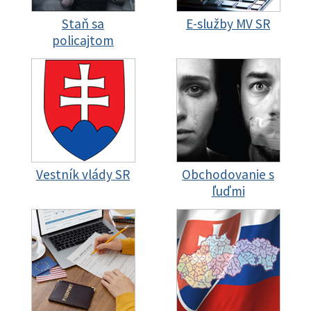
Staň sa
E-služby MV SR
policajtom
Vestník vlády SR
Obchodovanie s
ľuďmi