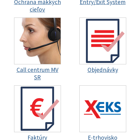
Ochrana mäkkých
Entry/Exit System
cieľov
Call centrum MV
Objednávky
SR
Faktúry
E-trhovisko