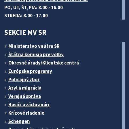
PO, UT, ŠT, PIA: 8.00 - 16.00
STREDA: 8.00 - 17.00
SEKCIE MV SR
Ministerstvo vnútra SR
Štátna komisia pre volby
Okresné úrady/Klientske centrá
Európske programy
Policajný zbor
Azyl a migrácia
Verejná správa
Hasiči a záchranári
Krízové riadenie
Schengen