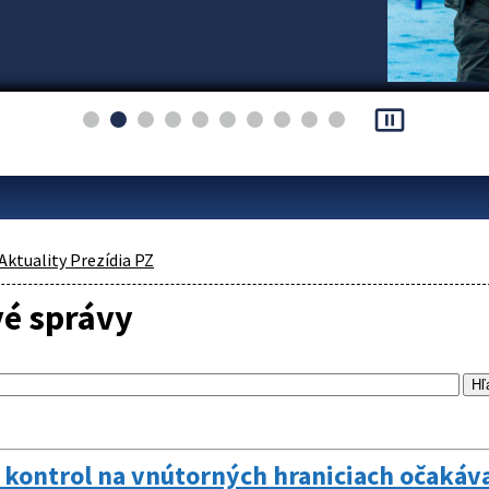
pause_presentation
Aktuality Prezídia PZ
vé správy
 kontrol na vnútorných hraniciach očakáv