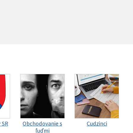
y SR
Obchodovanie s
Cudzinci
ľuďmi