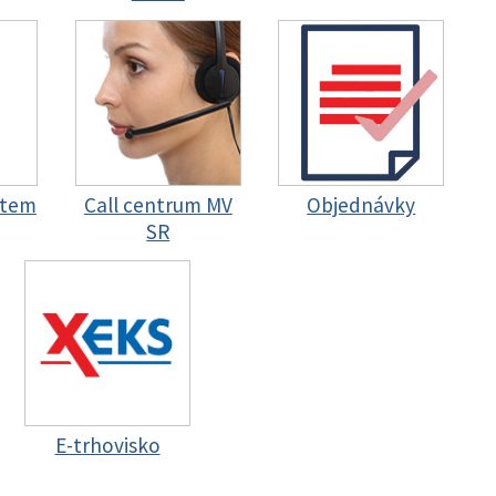
stem
Call centrum MV
Objednávky
SR
E-trhovisko