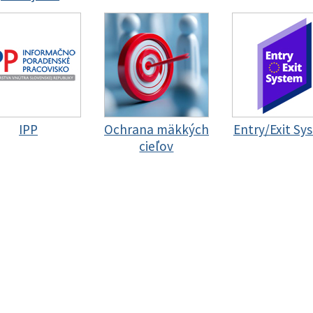
IPP
Ochrana mäkkých
Entry/Exit Sy
cieľov