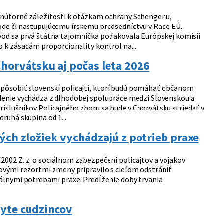
 vnútorné záležitosti k otázkam ochrany Schengenu,
ode či nastupujúcemu írskemu predsedníctvu v Rade EÚ.
úvod sa prvá štátna tajomníčka poďakovala Európskej komisii
o k zásadám proporcionality kontrol na...
horvátsku aj počas leta 2026
u pôsobiť slovenskí policajti, ktorí budú pomáhať občanom
asadenie vychádza z dlhodobej spolupráce medzi Slovenskou a
ríslušníkov Policajného zboru sa bude v Chorvátsku striedať v
druhá skupina od 1...
ch zložiek vychádzajú z potrieb praxe
/2002 Z. z. o sociálnom zabezpečení policajtov a vojakov
ilovými rezortmi zmeny pripravilo s cieľom odstrániť
uálnymi potrebami praxe. Predĺženie doby trvania
byte cudzincov