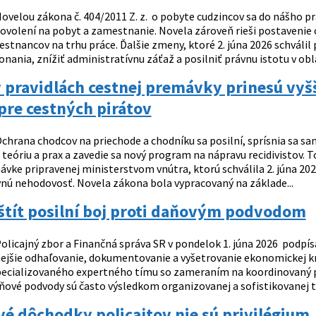
ovelou zákona č. 404/2011 Z. z. o pobyte cudzincov sa do nášho 
volení na pobyt a zamestnanie. Novela zároveň rieši postavenie 
tnancov na trhu práce. Ďalšie zmeny, ktoré 2. júna 2026 schválil 
onania, znížiť administratívnu záťaž a posilniť právnu istotu v obla
pravidlách cestnej premávky prinesú vyšš
pre cestných pirátov
chrana chodcov na priechode a chodníku sa posilní, sprísnia sa sank
teóriu a prax a zavedie sa nový program na nápravu recidivistov. To
ávke pripravenej ministerstvom vnútra, ktorú schválila 2. júna 20
vnú nehodovosť. Novela zákona bola vypracovaný na základe...
štít posilní boj proti daňovým podvodom
olicajný zbor a Finančná správa SR v pondelok 1. júna 2026 podp
nejšie odhaľovanie, dokumentovanie a vyšetrovanie ekonomickej k
pecializovaného expertného tímu so zameraním na koordinovaný po
ňové podvody sú často výsledkom organizovanej a sofistikovanej tre
é dôchodky policajtov nie sú privilégium,