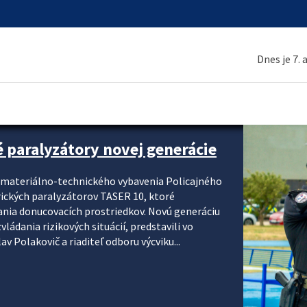
Dnes je 7.
é paralyzátory novej generácie
i materiálno-technického vybavenia Policajného
rických paralyzátorov TASER 10, ktoré
ania donucovacích prostriedkov. Novú generáciu
ádania rizikových situácií, predstavili vo
v Polakovič a riaditeľ odboru výcviku...