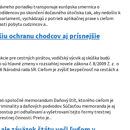
právneho poriadku transponuje európska smernica o
odídencov po skončení dočasného útočiska tak, aby nedošlo k
parlament, vychádzajú z potrieb aplikačnej praxe s cieľom
sti pobytu cudzincov a...
iu ochranu chodcov aj prísnejšie
cie pre cestných pirátov, vodičský výcvik aj skúška budú
 sú hlavné zmeny v rozsiahlej novele zákona č. 8/2009 Z. z. o
26 Národná rada SR. Cieľom je zvýšiť bezpečnosť na cestách a
ísali spoločné memorandum Daňový štít, ktorého cieľom je
riminality a daňových podvodov. Súčasťou memoranda je aj
stup pri odhaľovaní a vyšetrovaní tejto formy trestnej
stnej činnosti. Preto je...
 ale záväzok štátu voči ľuďom v