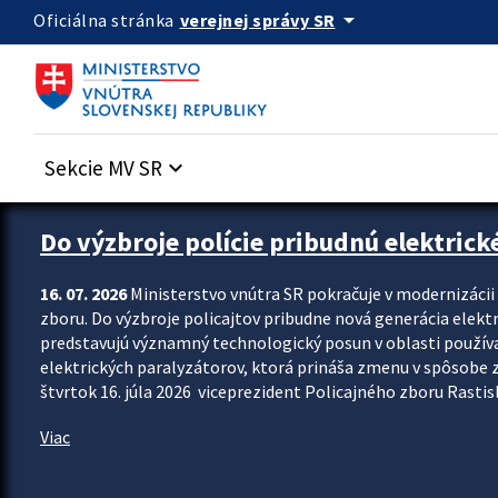
Preskocit na hlavný obsah
arrow_drop_down
verejnej správy SR
Oficiálna stránka
Sekcie MV SR
keyboard_arrow_down
Zastavit automatický posun upútavok
Do výzbroje polície pribudnú elektrick
16. 07. 2026
Ministerstvo vnútra SR pokračuje v modernizáci
zboru. Do výzbroje policajtov pribudne nová generácia elekt
predstavujú významný technologický posun v oblasti použív
elektrických paralyzátorov, ktorá prináša zmenu v spôsobe zvl
štvrtok 16. júla 2026 viceprezident Policajného zboru Rastisla
Viac