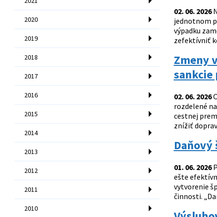
2021
02. 06. 2026
N
2020
jednotnom po
výpadku zames
2019
zefektívniť k
Zmeny v 
2018
sankcie 
2017
2016
02. 06. 2026
O
rozdelené na 
2015
cestnej prem
znížiť dopra
2014
Daňový 
2013
01. 06. 2026
P
2012
ešte efektív
vytvorenie š
2011
činnosti. „Da
2010
Výsluhov