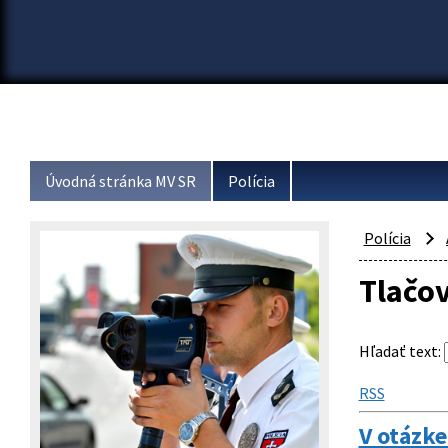
Úvodná stránka MV SR
Polícia
Polícia
Tlačo
Hľadať text
:
RSS
V otázke