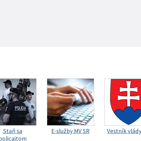
Staň sa
E-služby MV SR
Vestník vlád
policajtom