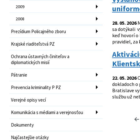
2009
uniform
2008
28. 05. 2026
M
sa dotýkali v
Prezídium Policajného zboru
keď hovorí o 
pravidiel, za k
Krajské riaditeľstvá PZ
Aktiváci
Ochrana ústavných činiteľov a
Klientsk
diplomatických misií
Pátranie
22. 05. 2026
O
dokladoch o p
Prevencia kriminality P PZ
Bratislave vy
službu už neb
Verejné opisy vecí
Komunikácia s médiami a verejnosťou
Dokumenty
Najčastejšie otázky