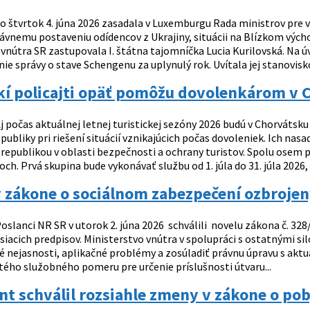
o štvrtok 4. júna 2026 zasadala v Luxemburgu Rada ministrov pre
vnemu postaveniu odídencov z Ukrajiny, situácii na Blízkom vých
 vnútra SR zastupovala I. štátna tajomníčka Lucia Kurilovská. Na 
ie správy o stave Schengenu za uplynulý rok. Uvítala jej stanovisk
í policajti opäť pomôžu dovolenkárom v C
j počas aktuálnej letnej turistickej sezóny 2026 budú v Chorvátsk
publiky pri riešení situácií vznikajúcich počas dovoleniek. Ich n
republikou v oblasti bezpečnosti a ochrany turistov. Spolu osem p
ch. Prvá skupina bude vykonávať službu od 1. júla do 31. júla 2026, 
zákone o sociálnom zabezpečení ozbrojený
oslanci NR SR v utorok 2. júna 2026 schválili novelu zákona č. 328
isiacich predpisov. Ministerstvo vnútra v spolupráci s ostatnými s
é nejasnosti, aplikačné problémy a zosúladiť právnu úpravu s akt
ého služobného pomeru pre určenie príslušnosti útvaru...
t schválil rozsiahle zmeny v zákone o po