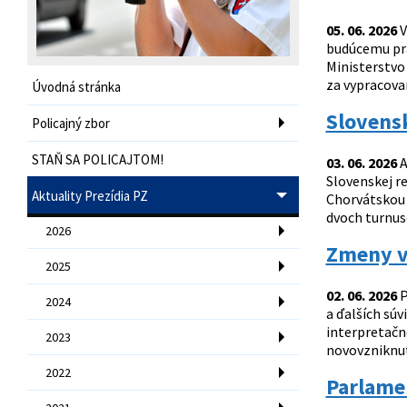
05. 06. 2026
V
budúcemu prá
Ministerstvo
za vypracovan
Úvodná stránka
Slovensk
Policajný zbor
STAŇ SA POLICAJTOM!
03. 06. 2026
A
Slovenskej re
Aktuality Prezídia PZ
Chorvátskou 
dvoch turnuso
2026
Zmeny v 
2025
02. 06. 2026
P
2024
a ďalších súv
interpretačn
2023
novovzniknut
2022
Parlamen