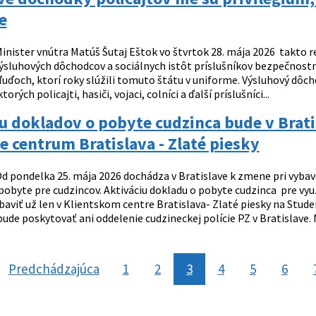
e
inister vnútra Matúš Šutaj Eštok vo štvrtok 28. mája 2026 takto r
ýsluhových dôchodcov a sociálnych istôt príslušníkov bezpečnostný
ľuďoch, ktorí roky slúžili tomuto štátu v uniforme. Výsluhový dôcho
torých policajti, hasiči, vojaci, colníci a ďalší príslušníci...
u dokladov o pobyte cudzinca bude v Brati
e centrum Bratislava - Zlaté piesky
d pondelka 25. mája 2026 dochádza v Bratislave k zmene pri vyb
obyte pre cudzincov. Aktiváciu dokladu o pobyte cudzinca pre využ
baviť už len v Klientskom centre Bratislava- Zlaté piesky na Stud
ude poskytovať ani oddelenie cudzineckej polície PZ v Bratislave. N
Predchádzajúca
stránka
1
2
3
4
5
6