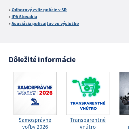
Odborový zväz polície v SR
IPA Slovakia
Asociácia policajtov vo výslužbe
Dôležité informácie
Samosprávne
Transparentné
voľby 2026
vnútro