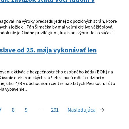
eagoval na výroky predsedu jednej z opozičných strán, ktoré
ch zložiek. „Pán Šimečka by mal veľmi citlivo vážiť slová,
dok nie je žiadne privilégium, luxus ani výhra. Je to súčasť
slave od 25. mája vykonávať len
avovaní aktivácie bezpečnostného osobného kódu (BOK) na
ívanie elektronických služieb si budú môcť cudzinci v
enej ulici 4/B v obchodnom centre na Zlatých Pieskoch. Túto
a vybavenie...
7
8
9
⋯
291
Nasledujúca
stránka