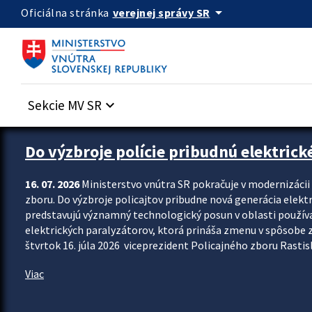
Preskocit na hlavný obsah
arrow_drop_down
verejnej správy SR
Oficiálna stránka
Sekcie MV SR
keyboard_arrow_down
Zastavit automatický posun upútavok
Do výzbroje polície pribudnú elektrick
16. 07. 2026
Ministerstvo vnútra SR pokračuje v modernizáci
zboru. Do výzbroje policajtov pribudne nová generácia elekt
predstavujú významný technologický posun v oblasti použív
elektrických paralyzátorov, ktorá prináša zmenu v spôsobe zvl
štvrtok 16. júla 2026 viceprezident Policajného zboru Rastisla
Viac