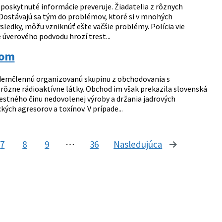
 poskytnuté informácie preveruje. Žiadatelia z rôznych
y. Dostávajú sa tým do problémov, ktoré si v mnohých
ledky, môžu vzniknúť ešte väčšie problémy. Polícia vie
 úverového podvodu hrozí trest...
lom
sedemčlennú organizovanú skupinu z obchodovania s
rôzne rádioaktívne látky. Obchod im však prekazila slovenská
 trestného činu nedovolenej výroby a držania jadrových
ých agresorov a toxínov. V prípade...
7
8
9
⋯
36
Nasledujúca
stránka