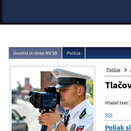
Úvodná stránka MV SR
Polícia
Polícia
Tlačo
Hľadať text
:
RSS
Poliak s