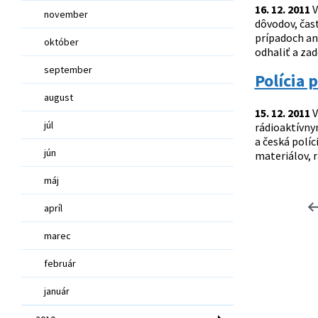
16. 12. 2011
V
november
dôvodov, čast
prípadoch an
október
odhaliť a zad
september
Polícia 
august
15. 12. 2011
V
júl
rádioaktívny
a česká políc
jún
materiálov, r
máj
apríl
marec
február
január