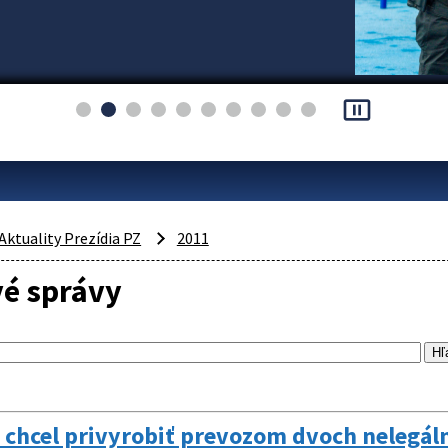
pause_presentation
Aktuality Prezídia PZ
2011
vé správy
i chcel privyrobiť prevozom dvoch nelegá