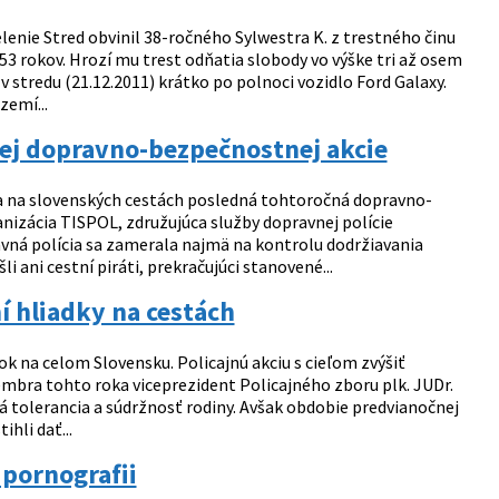
lenie Stred obvinil 38-ročného Sylwestra K. z trestného činu
3 rokov. Hrozí mu trest odňatia slobody vo výške tri až osem
v stredu (21.12.2011) krátko po polnoci vozidlo Ford Galaxy.
zemí...
ej dopravno-bezpečnostnej akcie
la na slovenských cestách posledná tohtoročná dopravno-
izácia TISPOL, združujúca služby dopravnej polície
avná polícia sa zamerala najmä na kontrolu dodržiavania
 ani cestní piráti, prekračujúci stanovené...
í hliadky na cestách
ok na celom Slovensku. Policajnú akciu s cieľom zvýšiť
ecembra tohto roka viceprezident Policajného zboru plk. JUDr.
ná tolerancia a súdržnosť rodiny. Avšak obdobie predvianočnej
ihli dať...
 pornografii