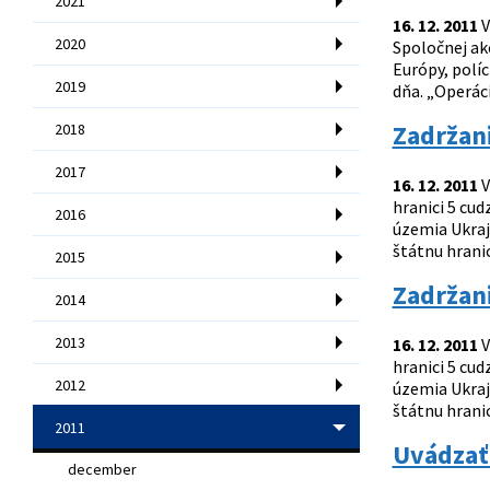
2021
16. 12. 2011
V
2020
Spoločnej akc
Európy, polí
2019
dňa. „Operác
Zadržani
2018
2017
16. 12. 2011
V
hranici 5 cud
2016
územia Ukraj
štátnu hranic
2015
Zadržani
2014
2013
16. 12. 2011
V
hranici 5 cud
2012
územia Ukraj
štátnu hranic
2011
Uvádzať 
december