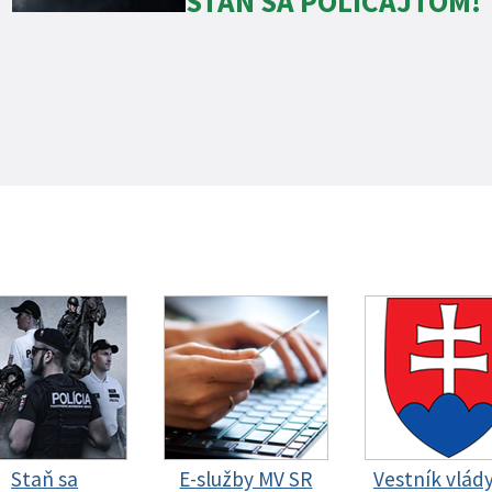
STAŇ SA POLICAJTOM!
Staň sa
E-služby MV SR
Vestník vlád