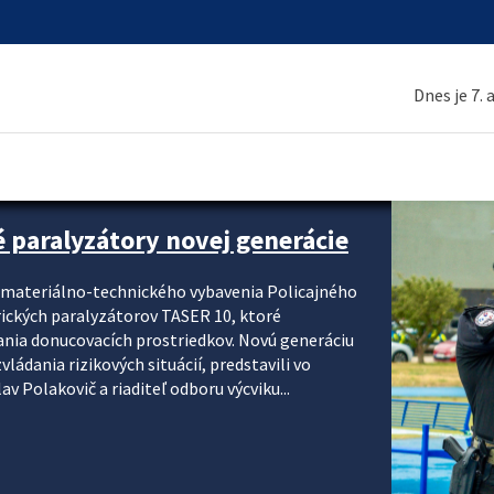
Dnes je 7.
é paralyzátory novej generácie
i materiálno-technického vybavenia Policajného
rických paralyzátorov TASER 10, ktoré
ania donucovacích prostriedkov. Novú generáciu
ádania rizikových situácií, predstavili vo
v Polakovič a riaditeľ odboru výcviku...