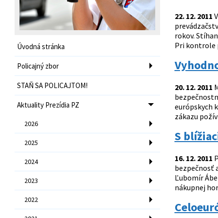
22. 12. 2011
V
prevádzačstv
rokov. Stíhan
Pri kontrole 
Úvodná stránka
Vyhodno
Policajný zbor
STAŇ SA POLICAJTOM!
20. 12. 2011
M
bezpečnostná
Aktuality Prezídia PZ
európskych k
zákazu požíva
2026
S blížia
2025
16. 12. 2011
P
2024
bezpečnosť a 
Ľubomír Ábel.
2023
nákupnej horú
2022
Celoeuró