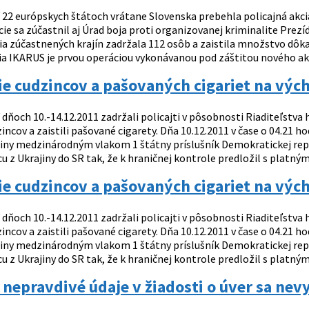
 22 európskych štátoch vrátane Slovenska prebehla policajná akci
ie sa zúčastnil aj Úrad boja proti organizovanej kriminalite Prez
cia zúčastnených krajín zadržala 112 osôb a zaistila množstvo dô
ia IKARUS je prvou operáciou vykonávanou pod záštitou nového ak
e cudzincov a pašovaných cigariet na vých
 dňoch 10.-14.12.2011 zadržali policajti v pôsobnosti Riaditeľstva 
zincov a zaistili pašované cigarety. Dňa 10.12.2011 v čase o 04.21 h
iny medzinárodným vlakom 1 štátny príslušník Demokratickej rep
u z Ukrajiny do SR tak, že k hraničnej kontrole predložil s platný
e cudzincov a pašovaných cigariet na vých
 dňoch 10.-14.12.2011 zadržali policajti v pôsobnosti Riaditeľstva 
zincov a zaistili pašované cigarety. Dňa 10.12.2011 v čase o 04.21 h
iny medzinárodným vlakom 1 štátny príslušník Demokratickej rep
u z Ukrajiny do SR tak, že k hraničnej kontrole predložil s platný
nepravdivé údaje v žiadosti o úver sa nev