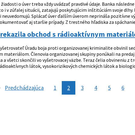
 žiadosti o úver treba vždy uvádzať pravdivé údaje. Banka následne
o i v zúfalej situácii, zatajujú poskytujúcim inštitúciám svoje dlh
i neuvedomujú. Splácať úver ďalším úverom neprináša pozitívne výs
okumentovať aj staršie prípady. Z trestného hľadiska za spáchanie
prekazila obchod s rádioaktívnym materiá
yšetrovateľ Úradu boja proti organizovanej kriminalite obvinil 
m materiálom. Členovia organizovanej skupiny ponúkali na predaj 
ia a všetci skončili vo vyšetrovacej väzbe. Teraz čelia obvineniu z
ádioaktívnych látok, vysokorizikových chemických látok a biologick
Predchádzajúca
stránka
1
2
3
4
5
6