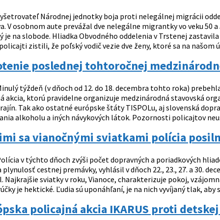
yšetrovateľ Národnej jednotky boja proti nelegálnej migrácii odde
a. V osobnom aute prevážal dve nelegálne migrantky vo veku 50 a 5
ý je na slobode. Hliadka Obvodného oddelenia v Trstenej zastavila 
policajti zistili, že poľský vodič vezie dve ženy, ktoré sa na našom ú
tenie poslednej tohtoročnej medzinárodn
inulý týždeň (v dňoch od 12. do 18. decembra tohto roka) prebeh
 akcia, ktorú pravidelne organizuje medzinárodná stavovská organ
rajín. Tak ako ostatné európske štáty TISPOLu, aj slovenská dopr
nia alkoholu a iných návykových látok. Pozornosti policajtov neušli
cimi sa vianočnými sviatkami polícia posiln
olícia v týchto dňoch zvýši počet dopravných a poriadkových hliad
plynulosť cestnej premávky, vyhlásil v dňoch 22., 23., 27. a 30. d
 Najkrajšie sviatky v roku, Vianoce, charakterizuje pokoj, vzájom
čky je hektické. Ľudia sú uponáhľaní, je na nich vyvíjaný tlak, aby st
pska policajná akcia IKARUS proti detskej