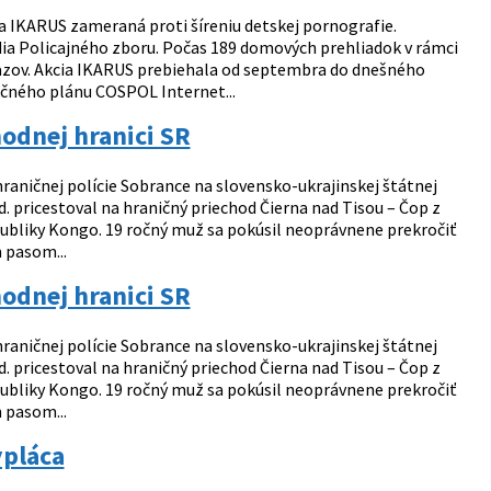
a IKARUS zameraná proti šíreniu detskej pornografie.
ídia Policajného zboru. Počas 189 domových prehliadok v rámci
kazov. Akcia IKARUS prebiehala od septembra do dnešného
čného plánu COSPOL Internet...
odnej hranici SR
hraničnej polície Sobrance na slovensko-ukrajinskej štátnej
od. pricestoval na hraničný priechod Čierna nad Tisou – Čop z
ubliky Kongo. 19 ročný muž sa pokúsil neoprávnene prekročiť
m pasom...
odnej hranici SR
hraničnej polície Sobrance na slovensko-ukrajinskej štátnej
od. pricestoval na hraničný priechod Čierna nad Tisou – Čop z
ubliky Kongo. 19 ročný muž sa pokúsil neoprávnene prekročiť
m pasom...
ypláca