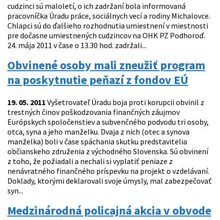
cudzinci sú maloletí, o ich zadržaní bola informovaná
pracovníčka Úradu práce, sociálnych vecí a rodiny Michalovce.
Chlapci sú do ďalšieho rozhodnutia umiestnení v miestnosti
pre dočasne umiestnených cudzincov na OHK PZ Podhoroď.
24. mája 2011 v čase o 13.30 hod. zadržali...
Obvinené osoby mali zneužiť program
na poskytnutie peňazí z fondov EÚ
19. 05. 2011
Vyšetrovateľ Úradu boja proti korupcii obvinil z
trestných činov poškodzovania finančných záujmov
Európskych spoločenstiev a subvenčného podvodu tri osoby,
otca, syna a jeho manželku. Dvaja z nich (otec a synova
manželka) boli v čase spáchania skutku predstavitelia
občianskeho združenia z východného Slovenska. Sú obvinení
z toho, že požiadali a nechali si vyplatiť peniaze z
nenávratného finančného príspevku na projekt o vzdelávaní.
Doklady, ktorými deklarovali svoje úmysly, mal zabezpečovať
syn...
Medzinárodná policajná akcia v obvode