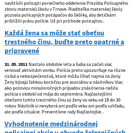
navštívili policajti poriečneho oddelenia Prezídia Policajného
zboru materskú školu v Trnave. Riaditeľka materskej školy
pozvala policajných potápačov do škôlky, aby detičkám
priblížili prácu polície. Už pri príchode policajtov...
Každá žena sa môže stať obeťou
trestného činu, buďte preto opatrné a
pripravené
31. 05. 2011
Nastalo obdobie leta a ľudia sa začali viac
venovať aktivitám vonku. Polícia preto upozorňuje na rôzne
riziká a nebezpečenstvá, ktoré môžu číhať najmä na ženy.
Ženy bývajú ľahkou korisťou pre asociálov a násilníkov. Viac
ako polovicu minuloročných prípadov znásilnenia riešila
polícia v období od mája do septembra. Najčastejšími
obeťami tohto trestného činu sú ženy vo veku od 18 do 30
rokov. Násilník si nevyberá ani podľa veku ani podľa vzhľadu,
ale podľa situácie. Preventívne rady Najčastejšie...
Vyhodnotenie medzinárodnej
policajnej akcie v obvode železničných