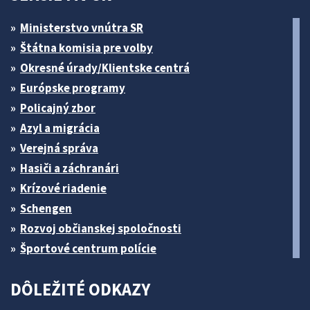
Ministerstvo vnútra SR
Štátna komisia pre volby
Okresné úrady/Klientske centrá
Európske programy
Policajný zbor
Azyl a migrácia
Verejná správa
Hasiči a záchranári
Krízové riadenie
Schengen
Rozvoj občianskej spoločnosti
Športové centrum polície
DÔLEŽITÉ ODKAZY