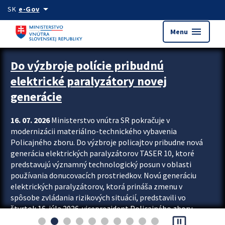
Preskocit na hlavný obsah
arrow_drop_down
SK
e-Gov
menu
Menu
Zastavit automatický posun upútavok
Do výzbroje polície pribudnú
elektrické paralyzátory novej
generácie
16. 07. 2026
Ministerstvo vnútra SR pokračuje v
modernizácii materiálno-technického vybavenia
Policajného zboru. Do výzbroje policajtov pribudne nová
generácia elektrických paralyzátorov TASER 10, ktoré
predstavujú významný technologický posun v oblasti
používania donucovacích prostriedkov. Novú generáciu
elektrických paralyzátorov, ktorá prináša zmenu v
spôsobe zvládania rizikových situácií, predstavili vo
štvrtok 16. júla 2026 viceprezident Policajného zboru
pause_presentation
Rastislav Polakovič a riaditeľ odboru výcviku...