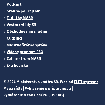
Podcast
Stan sa policajtom
E-služby MV SR
Vestník vlády SR
Obchodovanie s ľuďmi
Cudzinci
Miestna štátna správa
Vládny program ESO
Call centrum MV SR
E-trhovisko
© 2026 Ministerstvo vnútra SR. Web od
ELET systems
.
Mapa sídla
|
Vyhlásenie o prístupnosti
|
Vyhlásenie o cookies (PDF, 398 kB)