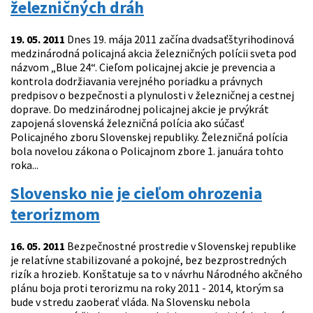
železničných dráh
19. 05. 2011
Dnes 19. mája 2011 začína dvadsaťštyrihodinová
medzinárodná policajná akcia železničných polícii sveta pod
názvom „Blue 24“. Cieľom policajnej akcie je prevencia a
kontrola dodržiavania verejného poriadku a právnych
predpisov o bezpečnosti a plynulosti v železničnej a cestnej
doprave. Do medzinárodnej policajnej akcie je prvýkrát
zapojená slovenská železničná polícia ako súčasť
Policajného zboru Slovenskej republiky. Železničná polícia
bola novelou zákona o Policajnom zbore 1. januára tohto
roka...
Slovensko nie je cieľom ohrozenia
terorizmom
16. 05. 2011
Bezpečnostné prostredie v Slovenskej republike
je relatívne stabilizované a pokojné, bez bezprostredných
rizík a hrozieb. Konštatuje sa to v návrhu Národného akčného
plánu boja proti terorizmu na roky 2011 - 2014, ktorým sa
bude v stredu zaoberať vláda. Na Slovensku nebola