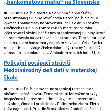
„bankomatovú mafiu“ na Slovensku
01. 06. 2011
Polícia zadržala a obvinila členov ďalšej
organizovanej skupiny, ktorí podľa zistení polície ničili a
vykrádali bankomaty na Slovensku. Ide už o druhú takúto
zločineckú skupinu v tomto roku. V marci tohto roka
vyšetrovateľ obvinil päť členov organizovanej skupiny, ktorá
sa zameriavala na vytrhávanie bankomatov. Tento krát ide o
skupinu, ktorá bankomaty najmä rozrezávala. Od začiatku
roka polícia neeviduje žiaden dokonaný trestný čin krádeže
vlámaním do bankomatov. V minulom roku ich bolo 71, z...
Policajní potápači strávili
Medzinárodný deň detí v materskej
škole
01. 06. 2011
Polícia pravidelne organizujú stretnutia s
občanmi každého veku. Témami nie sú len vážne otázky
bezpečnosti a prevencie kriminality, ale aj prezentácia
služobnej činnosti príslušníkov Policajného zboru. Tieto
tešia najmä deti. Pri príležitosti Medzinárodného dňa detí