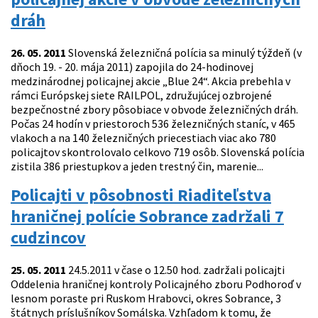
dráh
26. 05. 2011
Slovenská železničná polícia sa minulý týždeň (v
dňoch 19. - 20. mája 2011) zapojila do 24-hodinovej
medzinárodnej policajnej akcie „Blue 24“. Akcia prebehla v
rámci Európskej siete RAILPOL, združujúcej ozbrojené
bezpečnostné zbory pôsobiace v obvode železničných dráh.
Počas 24 hodín v priestoroch 536 železničných staníc, v 465
vlakoch a na 140 železničných priecestiach viac ako 780
policajtov skontrolovalo celkovo 719 osôb. Slovenská polícia
zistila 386 priestupkov a jeden trestný čin, marenie...
Policajti v pôsobnosti Riaditeľstva
hraničnej polície Sobrance zadržali 7
cudzincov
25. 05. 2011
24.5.2011 v čase o 12.50 hod. zadržali policajti
Oddelenia hraničnej kontroly Policajného zboru Podhoroď v
lesnom poraste pri Ruskom Hrabovci, okres Sobrance, 3
štátnych príslušníkov Somálska. Vzhľadom k tomu, že