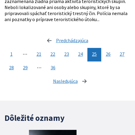
zaznamenaná žiadna priama aktivita teroristických skupín.
Neboli lokalizované ani osoby alebo skupiny, ktoré by sa
pripravovali spáchať teroristický trestný čin. Polícia nemala
ani poznatky o príprave teroristického útoku...
Predchádzajúca
stránka
1
⋯
21
22
23
24
25
26
27
28
29
⋯
36
Nasledujúca
stránka
Dôležité oznamy