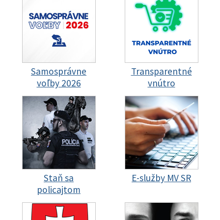
Samosprávne
Transparentné
voľby 2026
vnútro
Staň sa
E-služby MV SR
policajtom