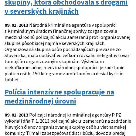
skupiny, ktorá obchodovala s drogami
v severských krajinách
09. 01. 2013
Národná kriminálna agentúra v spolupráci
s Kriminálnym úradom finančnej správy zorganizovala
medzinárodnú policajnú akciu zameranú proti organizovanej
skupine pôsobiacej najmä v severských krajinách.
Organizovaná skupina osôb pochádzajúcich prevažne zo
Slovenska, mala dodávať vo veľkom rozsahu nelegálny tovar
tamojším organizovaným skupinám. Výsledkom
niekoľkomesačnej medzinárodnej spolupráce je zadržanie
piatich osôb, 150 kilogramov amfetamínu a desiatky tisíc
tabliet...
Polícia intenzívne spolupracuje na
medzinárodnej úrovni
09. 01. 2013
Policajti národnej kriminálnej agentúry P PZ
vykonali dňa 7. 1. 2013 policajnú akciu zameranú na zadržanie
hlavných členov organizovanej skupiny osôb z vietnamskej
komunity. Tí mali zabezpečovať distribúciu, dovoz a predaj