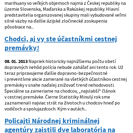
marihuany vo veľkých objemoch najmä z Českej republiky na
územie Slovenska, Maďarska a Rakúskej republiky. Hlavní
predstavitelia organizovanej skupiny mali vybudované veľmi
silné väzby na ďalšie ázijské zločinecké zoskupenia
pôsobiace na...
Chodci, aj vy ste účastníkmi cestnej
premávky!
08. 01. 2013
Napriek historicky najnižšiemu počtu obetí
dopravných nehôd polícia nebude zaháľať ani tento rok. Už
teraz pripravujeme ďalšie dopravno-bezpečnostné
i preventívne akcie zamerané na všetkých účastníkov cestnej
premávky v snahe naďalej znižovať trend nehodovosti.
Špeciálne sa zameriame na chodcov, „najslabší“ článok
v cestnej premávke. Čierne štatistiky Minulý rok sme
zaznamenali najviac strát na životoch u chodcov hneď po
vodičoch a spolujazdcoch. Kým v autách...
Policajti Národnej kriminálnej
agentúry zaistili dve laboratória na