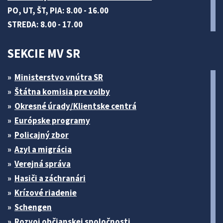
PO, UT, ŠT, PIA: 8.00 - 16.00
STREDA: 8.00 - 17.00
SEKCIE MV SR
Ministerstvo vnútra SR
Štátna komisia pre volby
Okresné úrady/Klientske centrá
Európske programy
Policajný zbor
Azyl a migrácia
Verejná správa
Hasiči a záchranári
Krízové riadenie
Schengen
Rozvoj občianskej spoločnosti