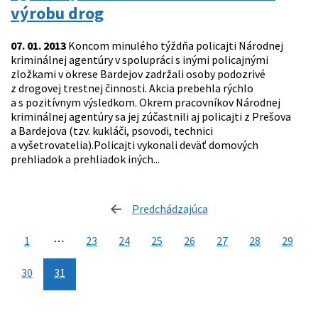
výrobu drog
07. 01. 2013
Koncom minulého týždňa policajti Národnej
kriminálnej agentúry v spolupráci s inými policajnými
zložkami v okrese Bardejov zadržali osoby podozrivé
z drogovej trestnej činnosti. Akcia prebehla rýchlo
a s pozitívnym výsledkom. Okrem pracovníkov Národnej
kriminálnej agentúry sa jej zúčastnili aj policajti z Prešova
a Bardejova (tzv. kukláči, psovodi, technici
a vyšetrovatelia).Policajti vykonali deväť domových
prehliadok a prehliadok iných...
Predchádzajúca
stránka
1
⋯
23
24
25
26
27
28
29
30
31