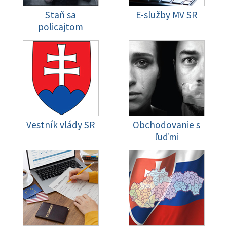
Staň sa
E-služby MV SR
policajtom
Vestník vlády SR
Obchodovanie s
ľuďmi