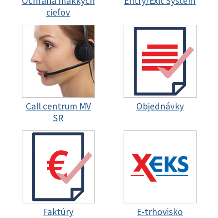
Ochrana mäkkých
Entry/Exit System
cieľov
Call centrum MV
Objednávky
SR
Faktúry
E-trhovisko