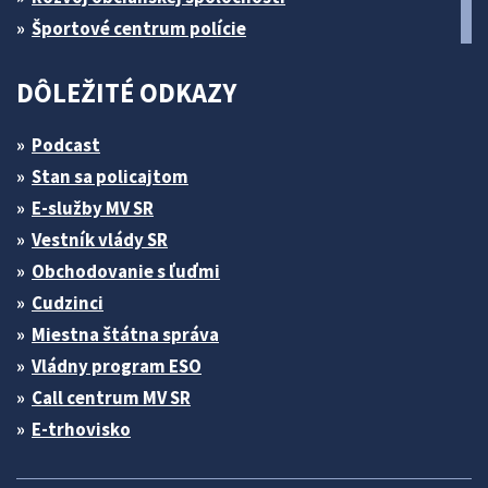
Športové centrum polície
DÔLEŽITÉ ODKAZY
Podcast
Stan sa policajtom
E-služby MV SR
Vestník vlády SR
Obchodovanie s ľuďmi
Cudzinci
Miestna štátna správa
Vládny program ESO
Call centrum MV SR
E-trhovisko