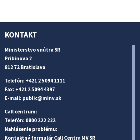
KONTAKT
Ministerstvo vnútra SR
Pribinova 2
812 72 Bratislava
Telefón: +421 2 5094 1111
Fax: +421 2 5094 4397
E-mail:
public@minv
.sk
Call centrum:
Telefón: 0800 222 222
Nahlásenie problému:
Kontaktný formulár Call Centra MV SR