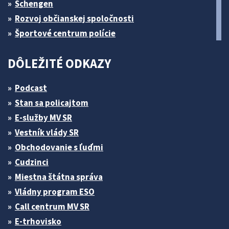
Schengen
Rozvoj občianskej spoločnosti
Športové centrum polície
DÔLEŽITÉ ODKAZY
Podcast
Stan sa policajtom
E-služby MV SR
Vestník vlády SR
Obchodovanie s ľuďmi
Cudzinci
Miestna štátna správa
Vládny program ESO
Call centrum MV SR
E-trhovisko