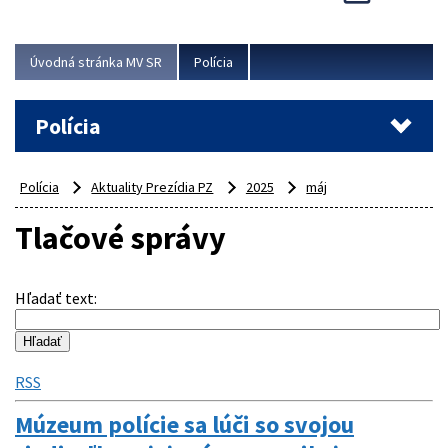
Viac
Úvodná stránka MV SR
Polícia
Polícia
Polícia
Aktuality Prezídia PZ
2025
máj
Tlačové správy
Hľadať text
:
RSS
Múzeum polície sa lúči so svojou