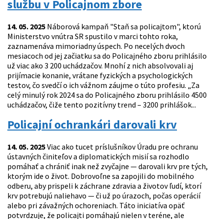
službu v Policajnom zbore
14. 05. 2025
Náborová kampaň "Staň sa policajtom", ktorú
Ministerstvo vnútra SR spustilo v marci tohto roka,
zaznamenáva mimoriadny úspech. Po necelých dvoch
mesiacoch od jej začiatku sa do Policajného zboru prihlásilo
už viac ako 3 200 uchádzačov. Mnohí z nich absolvovali aj
prijímacie konanie, vrátane fyzických a psychologických
testov, čo svedčí o ich vážnom záujme o túto profesiu. „Za
celý minulý rok 2024 sa do Policajného zboru prihlásilo 4500
uchádzačov, čiže tento pozitívny trend – 3200 prihlášok...
Policajní ochrankári darovali krv
14. 05. 2025
Viac ako tucet príslušníkov Úradu pre ochranu
ústavných činiteľov a diplomatických misií sa rozhodlo
pomáhať a chrániť inak než zvyčajne — darovali krv pre tých,
ktorým ide o život. Dobrovoľne sa zapojili do mobilného
odberu, aby prispeli k záchrane zdravia a životov ľudí, ktorí
krv potrebujú naliehavo — či už po úrazoch, počas operácií
alebo pri závažných ochoreniach. Táto iniciatíva opäť
potvrdzuje, že policajti pomáhajú nielen v teréne, ale