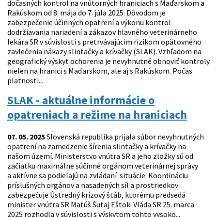
dočasných kontrol na vnútorných hraniciach s Maďarskom a
Rakúskom od 8. mája do 7. júla 2025. Dôvodom je
zabezpečenie účinných opatrení a výkonu kontrol
dodržiavania nariadení a zákazov hlavného veterinárneho
lekára SR v súvislosti s pretrvávajúcim rizikom opätovného
zavlečenia nákazy slintačky a krívačky (SLAK). Vzhľadom na
geografický výskyt ochorenia je nevyhnutné obnoviť kontroly
nielen na hranici s Maďarskom, ale aj s Rakúskom. Počas
platnosti...
SLAK - aktuálne informácie o
opatreniach a režime na hraniciach
07. 05. 2025
Slovenská republika prijala súbor nevyhnutných
opatrení na zamedzenie šírenia slintačky a krívačky na
našom území. Ministerstvo vnútra SR a jeho zložky sú od
začiatku maximálne súčinné orgánom veterinárnej správy
a aktívne sa podieľajú na zvládaní situácie. Koordináciu
príslušných orgánov a nasadených síl a prostriedkov
zabezpečuje Ústredný krízový štáb, ktorému predsedá
minister vnútra SR Matúš Šutaj Eštok. Vláda SR 25. marca
2025 rozhodla v súvislosti s výskytom tohto vysoko...