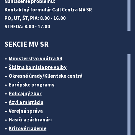
Nahlásenie problému:
Kontaktný formulár Call Centra MV SR
PO, UT, ŠT, PIA: 8.00 - 16.00
STREDA: 8.00 - 17.00
SEKCIE MV SR
Ministerstvo vnútra SR
Štátna komisia pre volby
Okresné úrady/Klientske centrá
Európske programy
Policajný zbor
Azyl a migrácia
Verejná správa
Hasiči a záchranári
Krízové riadenie