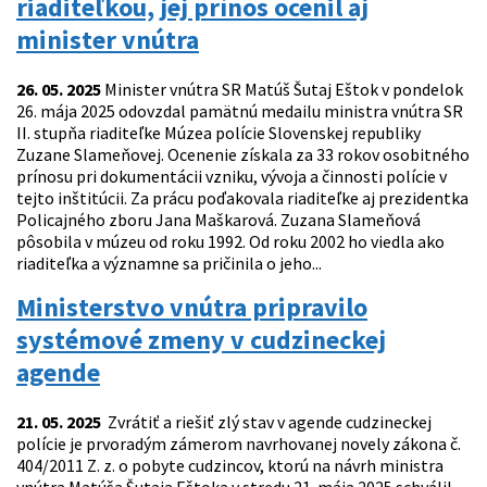
riaditeľkou, jej prínos ocenil aj
minister vnútra
26. 05. 2025
Minister vnútra SR Matúš Šutaj Eštok v pondelok
26. mája 2025 odovzdal pamätnú medailu ministra vnútra SR
II. stupňa riaditeľke Múzea polície Slovenskej republiky
Zuzane Slameňovej. Ocenenie získala za 33 rokov osobitného
prínosu pri dokumentácii vzniku, vývoja a činnosti polície v
tejto inštitúcii. Za prácu poďakovala riaditeľke aj prezidentka
Policajného zboru Jana Maškarová. Zuzana Slameňová
pôsobila v múzeu od roku 1992. Od roku 2002 ho viedla ako
riaditeľka a významne sa pričinila o jeho...
Ministerstvo vnútra pripravilo
systémové zmeny v cudzineckej
agende
21. 05. 2025
Zvrátiť a riešiť zlý stav v agende cudzineckej
polície je prvoradým zámerom navrhovanej novely zákona č.
404/2011 Z. z. o pobyte cudzincov, ktorú na návrh ministra