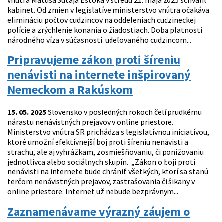
vnútra Matúša Šutaja Eštoka v stredu 21. mája 2025 schválil
kabinet. Od zmien v legislatíve ministerstvo vnútra očakáva
elimináciu počtov cudzincov na oddeleniach cudzineckej
polície a zrýchlenie konania o žiadostiach. Doba platnosti
národného víza v súčasnosti udeľovaného cudzincom...
Pripravujeme zákon proti šíreniu
nenávisti na internete inšpirovaný
Nemeckom a Rakúskom
15. 05. 2025
Slovensko v posledných rokoch čelí prudkému
nárastu nenávistných prejavov v online priestore.
Ministerstvo vnútra SR prichádza s legislatívnou iniciatívou,
ktoré umožní efektívnejší boj proti šíreniu nenávisti a
strachu, ale aj vyhrážkam, zosmiešňovaniu, či ponižovaniu
jednotlivca alebo sociálnych skupín. „Zákon o boji proti
nenávisti na internete bude chrániť všetkých, ktorí sa stanú
terčom nenávistných prejavov, zastrašovania či šikany v
online priestore. Internet už nebude bezprávnym...
Zaznamenávame výrazný záujem o