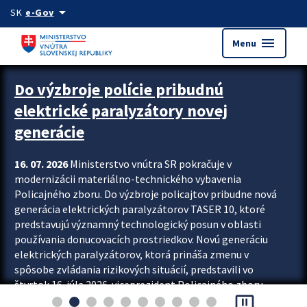
Preskocit na hlavný obsah
arrow_drop_down
SK
e-Gov
menu
Menu
Zastavit automatický posun upútavok
Do výzbroje polície pribudnú
elektrické paralyzátory novej
generácie
16. 07. 2026
Ministerstvo vnútra SR pokračuje v
modernizácii materiálno-technického vybavenia
Policajného zboru. Do výzbroje policajtov pribudne nová
generácia elektrických paralyzátorov TASER 10, ktoré
predstavujú významný technologický posun v oblasti
používania donucovacích prostriedkov. Novú generáciu
elektrických paralyzátorov, ktorá prináša zmenu v
spôsobe zvládania rizikových situácií, predstavili vo
štvrtok 16. júla 2026 viceprezident Policajného zboru
pause_presentation
Rastislav Polakovič a riaditeľ odboru výcviku...