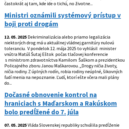
častokrát aj tam, kde ide o tichú, no životne...
Ministri oznámili systémový prístup v
boji proti drogám
12. 05. 2025
Dekriminalizácia alebo priamo legalizácia
niektorých drog má u aktuálnej vládnej garnitúry nulovú
toleranciu. V pondelok 12. mája 2025 to vyhlásil minister
vnútra Matúš Šutaj Eštok počas tlačovej konferencie
s ministrom zdravotníctva Kamilom Šaškom a prezidentkou
Policajného zboru Janou Maškarovou. „Drogy ničia životy,
ničia rodiny. Z úplných rodín, robia rodiny neúplné, šikovných
ľudí menia na nepoznanie. Ľudí, ktorí ešte včera mali plány
do...
Dočasné obnovenie kontrol na
hraniciach s Maďarskom a Rakúskom
bolo predĺžené do 7. júla
07. 05. 2025
Vláda Slovenskej republiky schválila predĺženie