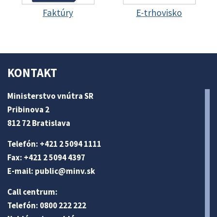
Faktúry
E-trhovisko
KONTAKT
Ministerstvo vnútra SR
Pribinova 2
812 72 Bratislava
Telefón: +421 2 5094 1111
Fax: +421 2 5094 4397
E-mail:
public@minv
.sk
Call centrum:
Telefón: 0800 222 222