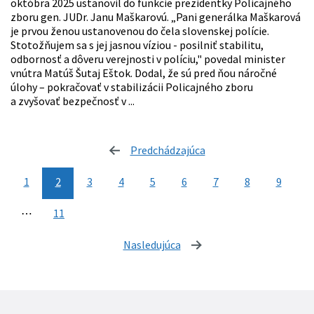
októbra 2025 ustanovil do funkcie prezidentky Policajného
zboru gen. JUDr. Janu Maškarovú. „Pani generálka Maškarová
je prvou ženou ustanovenou do čela slovenskej polície.
Stotožňujem sa s jej jasnou víziou - posilniť stabilitu,
odbornosť a dôveru verejnosti v políciu," povedal minister
vnútra Matúš Šutaj Eštok. Dodal, že sú pred ňou náročné
úlohy – pokračovať v stabilizácii Policajného zboru
a zvyšovať bezpečnosť v ...
Predchádzajúca
stránka
1
2
3
4
5
6
7
8
9
⋯
11
Nasledujúca
stránka