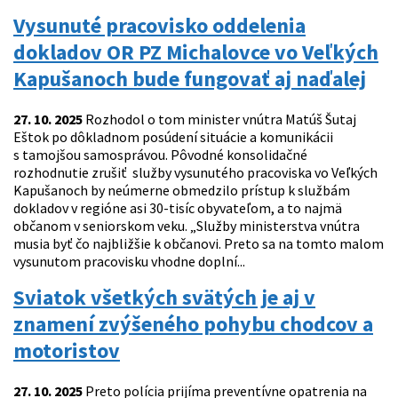
Vysunuté pracovisko oddelenia
dokladov OR PZ Michalovce vo Veľkých
Kapušanoch bude fungovať aj naďalej
27. 10. 2025
Rozhodol o tom minister vnútra Matúš Šutaj
Eštok po dôkladnom posúdení situácie a komunikácii
s tamojšou samosprávou. Pôvodné konsolidačné
rozhodnutie zrušiť služby vysunutého pracoviska vo Veľkých
Kapušanoch by neúmerne obmedzilo prístup k službám
dokladov v regióne asi 30-tisíc obyvateľom, a to najmä
občanom v seniorskom veku. „Služby ministerstva vnútra
musia byť čo najbližšie k občanovi. Preto sa na tomto malom
vysunutom pracovisku vhodne doplní...
Sviatok všetkých svätých je aj v
znamení zvýšeného pohybu chodcov a
motoristov
27. 10. 2025
Preto polícia prijíma preventívne opatrenia na