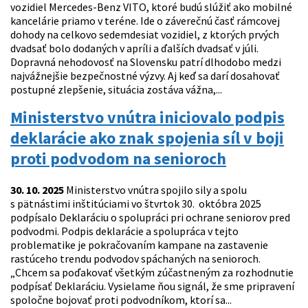
vozidiel Mercedes-Benz VITO, ktoré budú slúžiť ako mobilné
kancelárie priamo v teréne. Ide o záverečnú časť rámcovej
dohody na celkovo sedemdesiat vozidiel, z ktorých prvých
dvadsať bolo dodaných v apríli a ďalších dvadsať v júli.
Dopravná nehodovosť na Slovensku patrí dlhodobo medzi
najvážnejšie bezpečnostné výzvy. Aj keď sa darí dosahovať
postupné zlepšenie, situácia zostáva vážna,...
Ministerstvo vnútra iniciovalo podpis
deklarácie ako znak spojenia síl v boji
proti podvodom na senioroch
30. 10. 2025
Ministerstvo vnútra spojilo sily a spolu
s pätnástimi inštitúciami vo štvrtok 30. októbra 2025
podpísalo Deklaráciu o spolupráci pri ochrane seniorov pred
podvodmi. Podpis deklarácie a spolupráca v tejto
problematike je pokračovaním kampane na zastavenie
rastúceho trendu podvodov spáchaných na senioroch.
„Chcem sa poďakovať všetkým zúčastneným za rozhodnutie
podpísať Deklaráciu. Vysielame ňou signál, že sme pripravení
spoločne bojovať proti podvodníkom, ktorí sa...