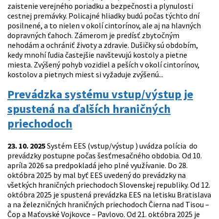
zaistenie verejného poriadku a bezpečnosti a plynulosti
cestnej premávky. Policajné hliadky budú počas týchto dní
posilnené, a to nielen v okolí cintorínov, ale aj na hlavných
dopravných ťahoch. Zámerom je predísť zbytočným
nehodám a ochrániť životy a zdravie. Dušičky sú obdobím,
kedy mnohí ľudia častejšie navštevujú kostoly a pietne
miesta. Zvýšený pohyb vozidiel a peších v okolí cintorínov,
kostolov a pietnych miest si vyžaduje zvýšenú...
Prevádzka systému vstup/výstup je
spustená na ďalších hraničných
priechodoch
23. 10. 2025
Systém EES (vstup/výstup ) uvádza polícia do
prevádzky postupne počas šesťmesačného obdobia. Od 10.
apríla 2026 sa predpokladá jeho plné využívanie. Do 28.
októbra 2025 by mal byť EES uvedený do prevádzky na
všetkých hraničných priechodoch Slovenskej republiky. Od 12.
októbra 2025 je spustená prevádzka EES na letisku Bratislava
a na železničných hraničných priechodoch Čierna nad Tisou –
Čop a Maťovské Vojkovce – Pavlovo. Od 21. októbra 2025 je