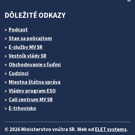
DÔLEŽITÉ ODKAZY
Podcast
Stan sa policajtom
E-služby MV SR
Vestník vlády SR
Obchodovanie s ľuďmi
Cudzinci
Miestna štátna správa
Vládny program ESO
Call centrum MV SR
E-trhovisko
© 2026 Ministerstvo vnútra SR. Web od
ELET systems
.