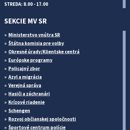
STREDA: 8.00 - 17.00
SEKCIE MV SR
Ministerstvo vnútra SR
Štátna komisia pre volby
Okresné úrady/Klientske centrá
Európske programy
Policajný zbor
Azyl a migrácia
Verejná správa
Hasiči a záchranári
Krízové riadenie
Schengen
Rozvoj občianskej spoločnosti
Športové centrum polície