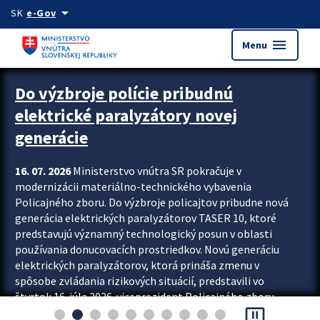
Preskocit na hlavný obsah
arrow_drop_down
SK
e-Gov
menu
Menu
Zastavit automatický posun upútavok
Do výzbroje polície pribudnú
elektrické paralyzátory novej
generácie
16. 07. 2026
Ministerstvo vnútra SR pokračuje v
modernizácii materiálno-technického vybavenia
Policajného zboru. Do výzbroje policajtov pribudne nová
generácia elektrických paralyzátorov TASER 10, ktoré
predstavujú významný technologický posun v oblasti
používania donucovacích prostriedkov. Novú generáciu
elektrických paralyzátorov, ktorá prináša zmenu v
spôsobe zvládania rizikových situácií, predstavili vo
štvrtok 16. júla 2026 viceprezident Policajného zboru
pause_presentation
Rastislav Polakovič a riaditeľ odboru výcviku...