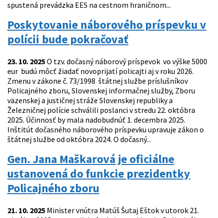
spustená prevádzka EES na cestnom hraničnom...
Poskytovanie náborového príspevku v
polícii bude pokračovať
23. 10. 2025
O tzv. dočasný náborový príspevok vo výške 5000
eur budú môcť žiadať novoprijatí policajti aj v roku 2026.
Zmenu v zákone č. 73/1998 štátnej službe príslušníkov
Policajného zboru, Slovenskej informačnej služby, Zboru
väzenskej a justičnej stráže Slovenskej republiky a
Železničnej polície schválili poslanci v stredu 22. októbra
2025. Účinnosť by mala nadobudnúť 1. decembra 2025.
Inštitút dočasného náborového príspevku upravuje zákon o
štátnej službe od októbra 2024. O dočasný...
Gen. Jana Maškarová je oficiálne
ustanovená do funkcie prezidentky
Policajného zboru
21. 10. 2025
Minister vnútra Matúš Šutaj Eštok v utorok 21.