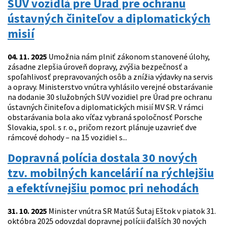
SUV vozidlá pre Úrad pre ochranu
ústavných činiteľov a diplomatických
misií
04. 11. 2025
Umožnia nám plniť zákonom stanovené úlohy,
zásadne zlepšia úroveň dopravy, zvýšia bezpečnosť a
spoľahlivosť prepravovaných osôb a znížia výdavky na servis
a opravy. Ministerstvo vnútra vyhlásilo verejné obstarávanie
na dodanie 30 služobných SUV vozidiel pre Úrad pre ochranu
ústavných činiteľov a diplomatických misií MV SR. V rámci
obstarávania bola ako víťaz vybraná spoločnosť Porsche
Slovakia, spol. s r. o., pričom rezort plánuje uzavrieť dve
rámcové dohody – na 15 vozidiel s...
Dopravná polícia dostala 30 nových
tzv. mobilných kancelárií na rýchlejšiu
a efektívnejšiu pomoc pri nehodách
31. 10. 2025
Minister vnútra SR Matúš Šutaj Eštok v piatok 31.
októbra 2025 odovzdal dopravnej polícii ďalších 30 nových