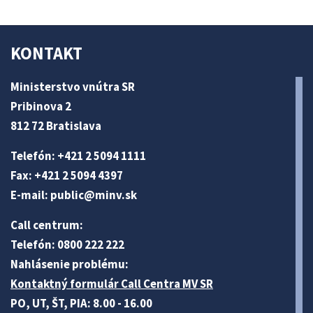
KONTAKT
Ministerstvo vnútra SR
Pribinova 2
812 72 Bratislava
Telefón: +421 2 5094 1111
Fax: +421 2 5094 4397
E-mail:
public@minv
.sk
Call centrum:
Telefón: 0800 222 222
Nahlásenie problému:
Kontaktný formulár Call Centra MV SR
PO, UT, ŠT, PIA: 8.00 - 16.00