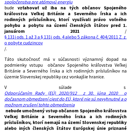
spoločenstva pre atómovú energiu
bude
vzťahovať už iba na tých občanov Spojeného
kráľovstva Veľkej Británie a Severného Írska a ich
rodinných príslušníkov, ktorí využívali právo voľného
pohybu a pobytu na území členských štátov pred 1.
januárom 2021
/
§ 131j ods. 1 až 3 a § 131j ods. 4 alebo 5 zákona č. 404/2011 Z. z.
o pobyte cudzincov
/.
Táto skutočnosť má v súčasnosti významný dopad na
podmienky vstupu občanov Spojeného kráľovstva Veľkej
Británie a Severného Írska a ich rodinných príslušníkov na
územie Slovenskej republiky cez vonkajšie hranice.
V súlade s
Odporúčaním Rady (EÚ) 2020/912 z 30. júna 2020 o
dočasnom obmedzení ciest do EÚ, ktoré nie sú nevyhnutné a o
možnom zrušení tohto obmedzenia
nebude umožnený vstup občanom Spojeného kráľovstva
Veľkej Británie a Severného Írska a ich rodinných
príslušníkov, ktorí nemajú na území Slovenskej republiky
alebo iných členských štátov Európskej únie priznané