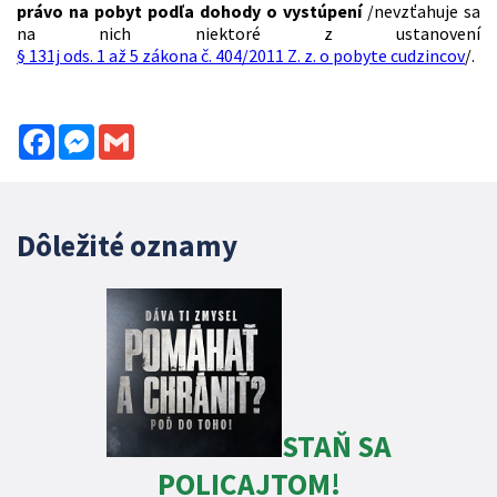
právo na pobyt podľa dohody o vystúpení
/nevzťahuje sa
na nich niektoré z ustanovení
§ 131j ods. 1 až 5 zákona č. 404/2011 Z. z. o pobyte cudzincov
/.
Facebook
Messenger
Gmail
Dôležité oznamy
STAŇ SA
POLICAJTOM!