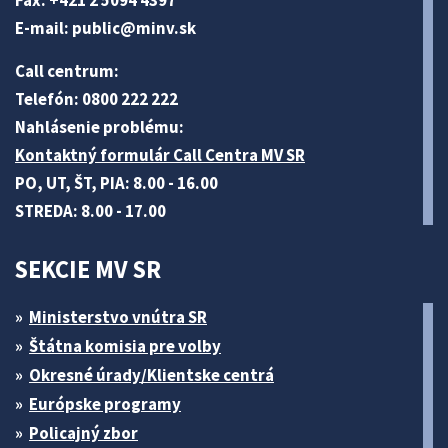
Fax: +421 2 5094 4397
E-mail:
public@minv
.sk
Call centrum:
Telefón: 0800 222 222
Nahlásenie problému:
Kontaktný formulár Call Centra MV SR
PO, UT, ŠT, PIA: 8.00 - 16.00
STREDA: 8.00 - 17.00
SEKCIE MV SR
Ministerstvo vnútra SR
Štátna komisia pre volby
Okresné úrady/Klientske centrá
Európske programy
Policajný zbor