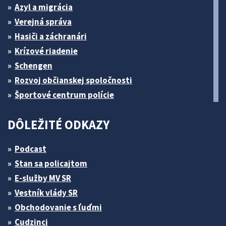
Azyl a migrácia
Verejná správa
Hasiči a záchranári
Krízové riadenie
Schengen
Rozvoj občianskej spoločnosti
Športové centrum polície
DÔLEŽITÉ ODKAZY
Podcast
Stan sa policajtom
E-služby MV SR
Vestník vlády SR
Obchodovanie s ľuďmi
Cudzinci