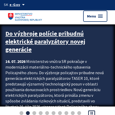
Preskocit na hlavný obsah
arrow_drop_down
SK
e-Gov
menu
Menu
Zastavit automatický posun upútavok
Do výzbroje polície pribudnú
elektrické paralyzátory novej
generácie
16. 07. 2026
Ministerstvo vnútra SR pokračuje v
modernizácii materiálno-technického vybavenia
Policajného zboru. Do výzbroje policajtov pribudne nová
generácia elektrických paralyzátorov TASER 10, ktoré
predstavujú významný technologický posun v oblasti
používania donucovacích prostriedkov. Novú generáciu
elektrických paralyzátorov, ktorá prináša zmenu v
spôsobe zvládania rizikových situácií, predstavili vo
štvrtok 16. júla 2026 viceprezident Policajného zboru
pause_presentation
Rastislav Polakovič a riaditeľ odboru výcviku...