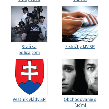
Staň sa
E-služby MV SR
policajtom
Vestník vlády SR
Obchodovanie s
ľuďmi