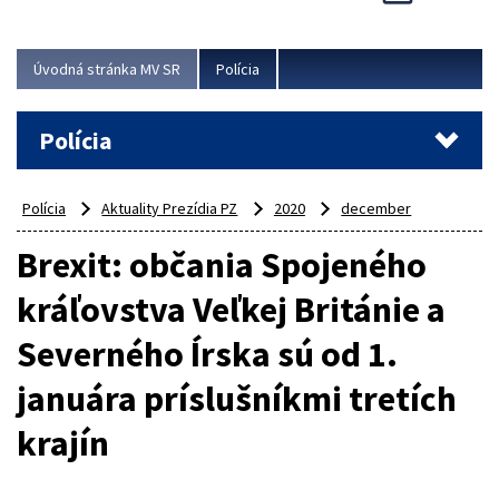
Viac
Úvodná stránka MV SR
Polícia
Polícia
Polícia
Aktuality Prezídia PZ
2020
december
Brexit: občania Spojeného
kráľovstva Veľkej Británie a
Severného Írska sú od 1.
januára príslušníkmi tretích
krajín