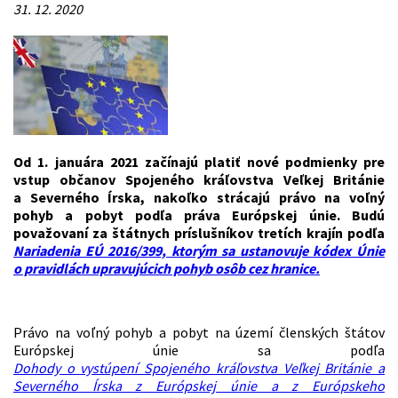
31. 12. 2020
Od 1. januára 2021 začínajú platiť nové podmienky pre
vstup občanov Spojeného kráľovstva Veľkej Británie
a Severného Írska, nakoľko strácajú právo na voľný
pohyb a pobyt podľa práva Európskej únie. Budú
považovaní za štátnych príslušníkov tretích krajín podľa
Nariadenia EÚ 2016/399, ktorým sa ustanovuje kódex Únie
o pravidlách upravujúcich pohyb osôb cez hranice.
Právo na voľný pohyb a pobyt na území členských štátov
Európskej únie sa podľa
Dohody o vystúpení Spojeného kráľovstva Veľkej Británie a
Severného Írska z Európskej únie a z Európskeho