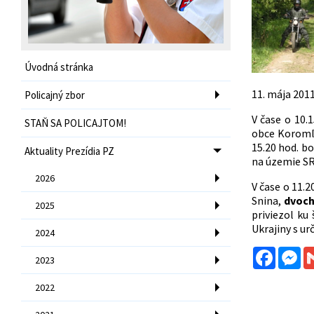
Úvodná stránka
11. mája 201
Policajný zbor
V čase o 10.
STAŇ SA POLICAJTOM!
obce Koromľ
15.20 hod. b
Aktuality Prezídia PZ
na územie SR 
2026
V čase o 11.2
Snina,
dvoch
2025
priviezol ku
Ukrajiny s ur
2024
Facebo
Me
2023
2022