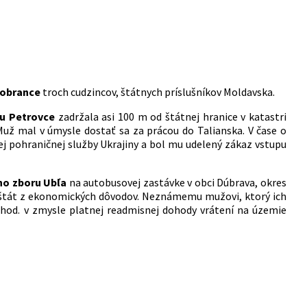
 Sobrance
troch cudzincov, štátnych príslušníkov Moldavska.
ru Petrovce
zadržala asi 100 m od štátnej hranice v katastri
Muž mal v úmysle dostať sa za prácou do Talianska. V čase o
j pohraničnej služby Ukrajiny a bol mu udelený zákaz vstupu
ho zboru Ubľa
na autobusovej zastávke v obci Dúbrava, okres
ý štát z ekonomických dôvodov. Neznámemu mužovi, ktorý ich
.30 hod. v zmysle platnej readmisnej dohody vrátení na územie