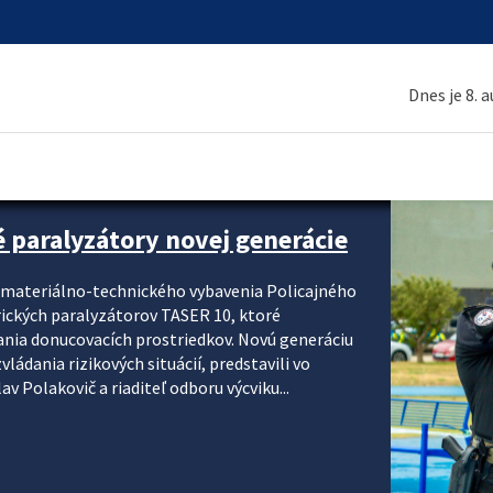
Dnes je 8. 
é paralyzátory novej generácie
i materiálno-technického vybavenia Policajného
rických paralyzátorov TASER 10, ktoré
ania donucovacích prostriedkov. Novú generáciu
ádania rizikových situácií, predstavili vo
v Polakovič a riaditeľ odboru výcviku...