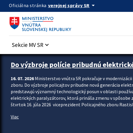
Preskocit na hlavný obsah
arrow_drop_down
verejnej správy SR
Oficiálna stránka
Sekcie MV SR
keyboard_arrow_down
Zastavit automatický posun upútavok
Do výzbroje polície pribudnú elektrick
16. 07. 2026
Ministerstvo vnútra SR pokračuje v modernizáci
zboru. Do výzbroje policajtov pribudne nová generácia elekt
predstavujú významný technologický posun v oblasti použív
elektrických paralyzátorov, ktorá prináša zmenu v spôsobe zvl
štvrtok 16. júla 2026 viceprezident Policajného zboru Rastisla
Viac