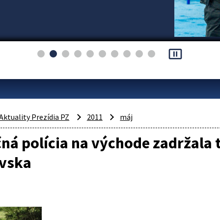
pause_presentation
Aktuality Prezídia PZ
2011
máj
ná polícia na východe zadržala 
vska