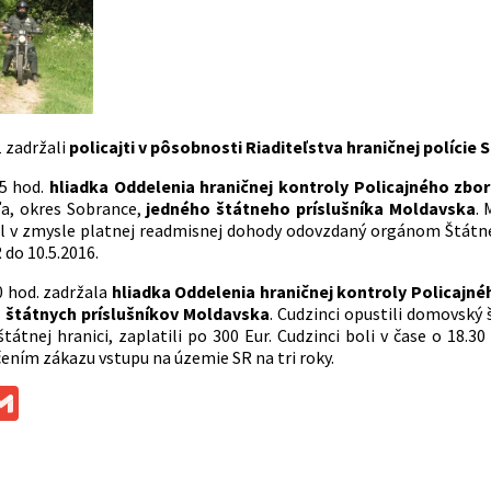
1 zadržali
policajti v pôsobnosti Riaditeľstva hraničnej polície
15 hod.
hliadka Oddelenia hraničnej kontroly Policajného zbo
a, okres Sobrance,
jedného štátneho príslušníka Moldavska
. 
ol v zmysle platnej readmisnej dohody odovzdaný orgánom Štátne
do 10.5.2016.
0 hod. zadržala
hliadka Oddelenia hraničnej kontroly Policajné
 štátnych príslušníkov Moldavska
. Cudzinci opustili domovsk
 štátnej hranici, zaplatili po 300 Eur. Cudzinci boli v čase o 18
čením zákazu vstupu na územie SR na tri roky.
ok
ssenger
Gmail