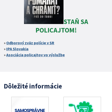
STAŇ SA
POLICAJTOM!
Odborový zväz polície v SR
IPA Slovakia
Asociácia policajtov vo výslužbe
Dôležité informácie