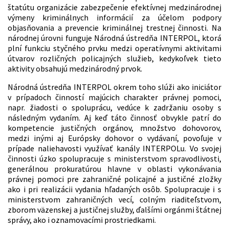
štatútu organizácie zabezpečenie efektívnej medzinárodnej
výmeny kriminálnych informácií za účelom podpory
objasňovania a prevencie kriminálnej trestnej činnosti. Na
národnej úrovni funguje Národná ústredňa INTERPOL, ktorá
plní funkciu styčného prvku medzi operatívnymi aktivitami
útvarov rozličných policajných služieb, kedykoľvek tieto
aktivity obsahujú medzinárodný prvok.
Národná ústredňa INTERPOL okrem toho slúži ako iniciátor
v prípadoch činností majúcich charakter právnej pomoci,
napr. žiadosti o spoluprácu, vedúce k zadržaniu osoby s
následným vydaním. Aj keď táto činnosť obvykle patrí do
kompetencie justičných orgánov, množstvo dohovorov,
medzi inými aj Európsky dohovor o vydávaní, povoľuje v
prípade naliehavosti využívať kanály INTERPOLu. Vo svojej
činnosti úzko spolupracuje s ministerstvom spravodlivosti,
generálnou prokuratúrou hlavne v oblasti vykonávania
právnej pomoci pre zahraničné policajné a justičné zložky
ako i pri realizácii vydania hľadaných osôb. Spolupracuje i s
ministerstvom zahraničných vecí, colným riaditeľstvom,
zborom väzenskej a justičnej služby, ďalšími orgánmi štátnej
správy, ako i oznamovacími prostriedkami.