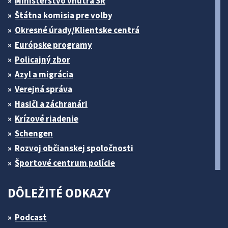
Ministerstvo vnútra SR
Štátna komisia pre volby
Okresné úrady/Klientske centrá
Európske programy
Policajný zbor
Azyl a migrácia
Verejná správa
Hasiči a záchranári
Krízové riadenie
Schengen
Rozvoj občianskej spoločnosti
Športové centrum polície
DÔLEŽITÉ ODKAZY
Podcast