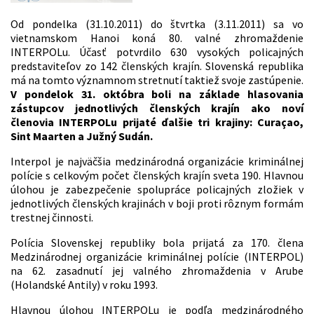
Od pondelka (31.10.2011) do štvrtka (3.11.2011) sa vo
vietnamskom Hanoi koná 80. valné zhromaždenie
INTERPOLu. Účasť potvrdilo 630 vysokých policajných
predstaviteľov zo 142 členských krajín. Slovenská republika
má na tomto významnom stretnutí taktiež svoje zastúpenie.
V pondelok 31. októbra boli na základe hlasovania
zástupcov jednotlivých členských krajín ako noví
členovia INTERPOLu prijaté ďalšie tri krajiny: Curaçao,
Sint Maarten a Južný Sudán.
Interpol je najväčšia medzinárodná organizácie kriminálnej
polície s celkovým počet členských krajín sveta 190. Hlavnou
úlohou je zabezpečenie spolupráce policajných zložiek v
jednotlivých členských krajinách v boji proti rôznym formám
trestnej činnosti.
Polícia Slovenskej republiky bola prijatá za 170. člena
Medzinárodnej organizácie kriminálnej polície (INTERPOL)
na 62. zasadnutí jej valného zhromaždenia v Arube
(Holandské Antily) v roku 1993.
Hlavnou úlohou INTERPOLu je podľa medzinárodného