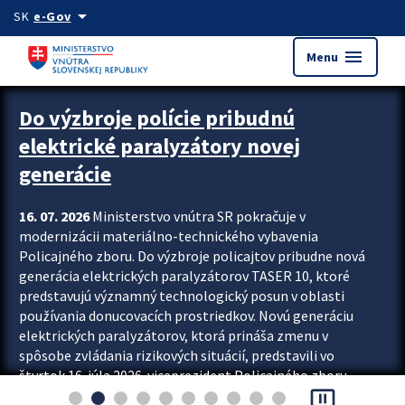
Preskocit na hlavný obsah
arrow_drop_down
SK
e-Gov
menu
Menu
Zastavit automatický posun upútavok
Do výzbroje polície pribudnú
elektrické paralyzátory novej
generácie
16. 07. 2026
Ministerstvo vnútra SR pokračuje v
modernizácii materiálno-technického vybavenia
Policajného zboru. Do výzbroje policajtov pribudne nová
generácia elektrických paralyzátorov TASER 10, ktoré
predstavujú významný technologický posun v oblasti
používania donucovacích prostriedkov. Novú generáciu
elektrických paralyzátorov, ktorá prináša zmenu v
spôsobe zvládania rizikových situácií, predstavili vo
štvrtok 16. júla 2026 viceprezident Policajného zboru
pause_presentation
Rastislav Polakovič a riaditeľ odboru výcviku...