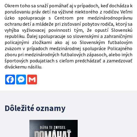
Okrem toho sa snaží pomáhať aj v prípadoch, keď dochádza k
porušovaniu práv detí na výživné niektorého z rodičov. Veľmi
úzko spolupracuje s Centrom pre medzinárodnoprávnu
ochranu detí a mládeže pri zisťovaní pobytov rodiča, ktorý sa
vyhýba vyživovacej povinnosti tým, že opustí Slovenskú
republiku. Ďalej spolupracuje so slovenskými a zahraničnými
policajnými zložkami ako aj so Slovenským futbalovým
zväzom v prípadoch medzinárodnej spolupráce Policajného
zboru pri medzinárodných futbalových zápasoch, alebo iných
športových podujatiach s cieľom predchádzať a zamedzovať
diváckemu násiliu.
Facebook
Messenger
Gmail
Dôležité oznamy