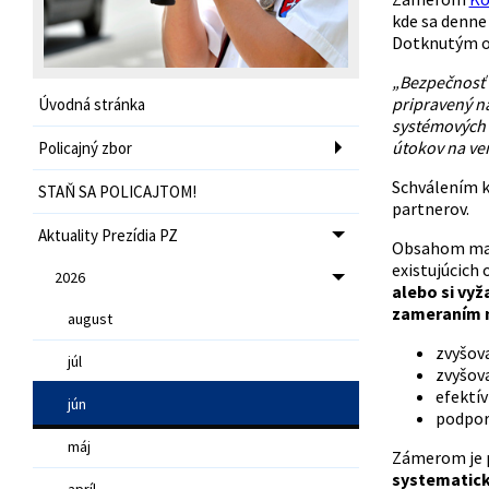
kde sa denne 
Dotknutým or
„Bezpečnosť d
pripravený na
Úvodná stránka
systémových o
útokov na ve
Policajný zbor
Schválením k
STAŇ SA POLICAJTOM!
partnerov.
Aktuality Prezídia PZ
Obsahom mate
existujúcich
2026
alebo si vy
zameraním 
august
zvyšova
júl
zvyšova
efektív
jún
podpor
máj
Zámerom je p
systematick
apríl