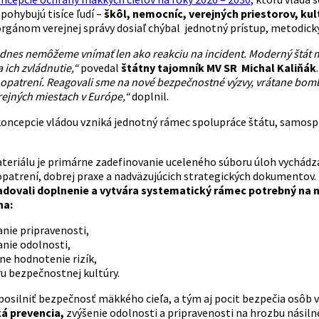
pohybujú tisíce ľudí –
škôl, nemocníc, verejných priestorov, kul
gánom verejnej správy dosiaľ chýbal jednotný prístup, metodický
nes nemôžeme vnímať len ako reakciu na incident. Moderný štát mus
 ich zvládnutie,“
povedal
štátny tajomník MV SR Michal Kaliňák
patrení. Reagovali sme na nové bezpečnostné výzvy, vrátane bombov
rejných miestach v Európe,“
doplnil.
oncepcie vládou vzniká jednotný rámec spolupráce štátu, samospr
riálu je primárne zadefinovanie uceleného súboru úloh vychádzaj
 opatrení, dobrej praxe a nadväzujúcich strategických dokumentov.
žadovali doplnenie a vytvára systematický rámec potrebný na n
na:
nie pripravenosti,
nie odolnosti,
ne hodnotenie rizík,
u bezpečnostnej kultúry.
osilniť bezpečnosť mäkkého cieľa, a tým aj pocit bezpečia osôb
á prevencia,
zvýšenie odolnosti a pripravenosti na hrozbu násil