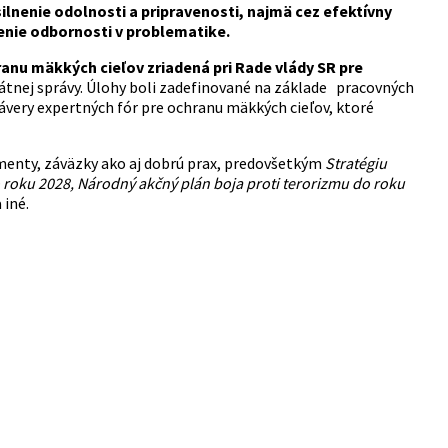
lnenie odolnosti a pripravenosti, najmä cez efektívny
nie odbornosti v problematike.
nu mäkkých cieľov zriadená pri Rade vlády SR pre
tátnej správy. Úlohy boli zadefinované na základe pracovných
závery expertných fór pre ochranu mäkkých cieľov, ktoré
enty, záväzky ako aj dobrú prax, predovšetkým
Stratégiu
do roku 2028, Národný akčný plán boja proti terorizmu do roku
 iné.