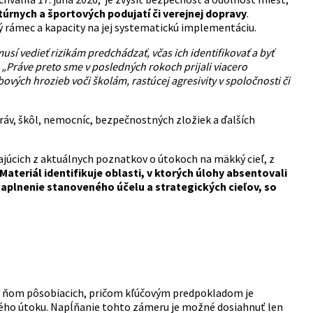
túrnych a športových podujatí či verejnej dopravy
.
 rámec a kapacity na jej systematickú implementáciu.
í vedieť rizikám predchádzať, včas ich identifikovať a byť
.
„Práve preto sme v posledných rokoch prijali viacero
ých hrozieb voči školám, rastúcej agresivity v spoločnosti či
áv, škôl, nemocníc, bezpečnostných zložiek a ďalších
úcich z aktuálnych poznatkov o útokoch na mäkký cieľ, z
Materiál identifikuje oblasti, v ktorých úlohy absentovali
aplnenie stanoveného účelu a strategických cieľov, so
 v ňom pôsobiacich, pričom kľúčovým predpokladom je
ného útoku. Napĺňanie tohto zámeru je možné dosiahnuť len