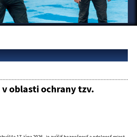
 v oblasti ochrany tzv.
schválila 17. júna 2026, je zvýšiť bezpečnosť a odolnosť miest,