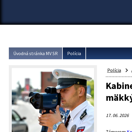
Úvodná stránka MV SR
Polícia
Polícia
Kabine
mäkký
17. 06. 2026
Zámerom
Ko