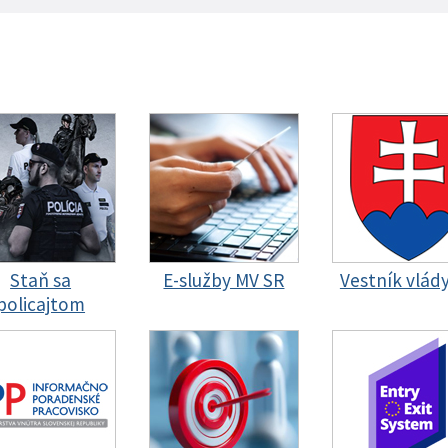
Staň sa
E-služby MV SR
Vestník vlád
policajtom