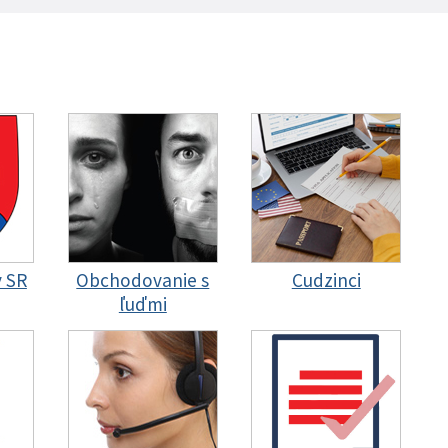
y SR
Obchodovanie s
Cudzinci
ľuďmi