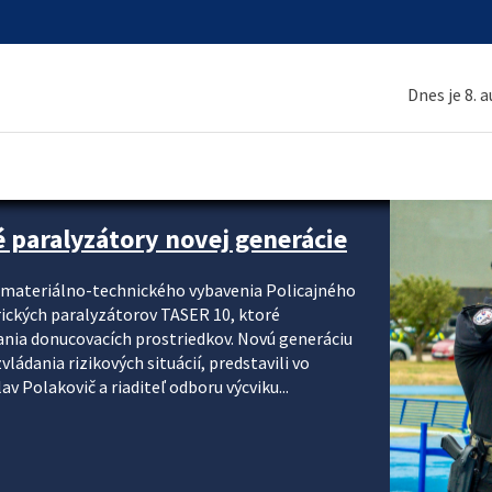
Dnes je 8. 
é paralyzátory novej generácie
i materiálno-technického vybavenia Policajného
rických paralyzátorov TASER 10, ktoré
ania donucovacích prostriedkov. Novú generáciu
ádania rizikových situácií, predstavili vo
v Polakovič a riaditeľ odboru výcviku...