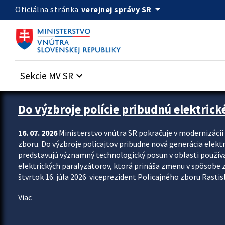
Preskocit na hlavný obsah
arrow_drop_down
verejnej správy SR
Oficiálna stránka
Sekcie MV SR
keyboard_arrow_down
Zastavit automatický posun upútavok
Do výzbroje polície pribudnú elektrick
16. 07. 2026
Ministerstvo vnútra SR pokračuje v modernizáci
zboru. Do výzbroje policajtov pribudne nová generácia elekt
predstavujú významný technologický posun v oblasti použív
elektrických paralyzátorov, ktorá prináša zmenu v spôsobe zvl
štvrtok 16. júla 2026 viceprezident Policajného zboru Rastisla
Viac