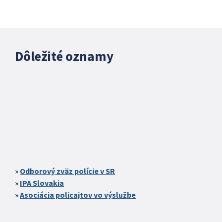
Dôležité oznamy
Odborový zväz polície v SR
IPA Slovakia
Asociácia policajtov vo výslužbe