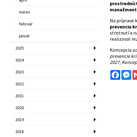
prostredníc
manažment r
marec
Na príprave 
február
prevenciu kr
stretnutí a 
január
realizoval re
2025
Koncepcia z
prevencie kri
2024
2027, Koncepc
2023
Facebo
Me
2022
2021
2020
2019
2018