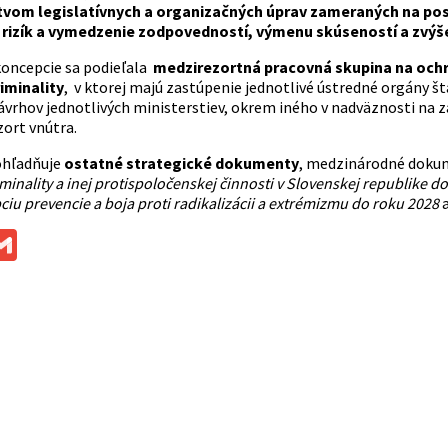
tvom legislatívnych a organizačných úprav zameraných na posi
izík a vymedzenie zodpovedností, výmenu skúseností a zvýše
koncepcie sa podieľala
medzirezortná pracovná skupina na ochra
iminality
, v ktorej majú zastúpenie jednotlivé ústredné orgány š
návrhov jednotlivých ministerstiev, okrem iného v nadväznosti na 
zort vnútra.
ohľadňuje
ostatné strategické dokumenty
, medzinárodné dokum
minality a inej protispoločenskej činnosti v Slovenskej republike 
iu prevencie a boja proti radikalizácii a extrémizmu do roku 2028
a
ok
ssenger
Gmail