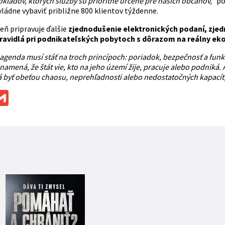
kladov, ktorých služby sú prioritne určené pre našich občanov,“
po
ládne vybaviť približne 800 klientov týždenne.
eň pripravuje ďalšie
zjednodušenie elektronických podaní, zjed
ravidlá pri podnikateľských pobytoch s dôrazom na reálny ek
agenda musí stáť na troch princípoch: poriadok, bezpečnosť a funk
amená, že štát vie, kto na jeho území žije, pracuje alebo podniká.
á byť obeťou chaosu, neprehľadnosti alebo nedostatočných kapacít
ok
ssenger
Gmail