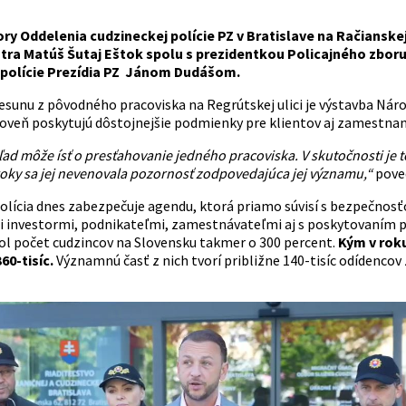
ry Oddelenia cudzineckej polície PZ v Bratislave na Račianskej u
útra Matúš Šutaj Eštok spolu s prezidentkou Policajného zbor
 polície Prezídia PZ Jánom Dudášom.
unu z pôvodného pracoviska na Regrútskej ulici je výstavba Náro
roveň poskytujú dôstojnejšie podmienky pre klientov aj zamestnan
ad môže ísť o presťahovanie jedného pracoviska. V skutočnosti je 
roky sa jej nevenovala pozornosť zodpovedajúca jej významu,“
poved
olícia dnes zabezpečuje agendu, ktorá priamo súvisí s bezpečnos
 investormi, podnikateľmi, zamestnávateľmi aj s poskytovaním po
ol počet cudzincov na Slovensku takmer o 300 percent.
Kým v roku
60-tisíc.
Významnú časť z nich tvorí približne 140-tisíc odídencov z