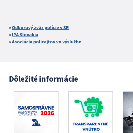
Odborový zväz polície v SR
IPA Slovakia
Asociácia policajtov vo výslužbe
Dôležité informácie