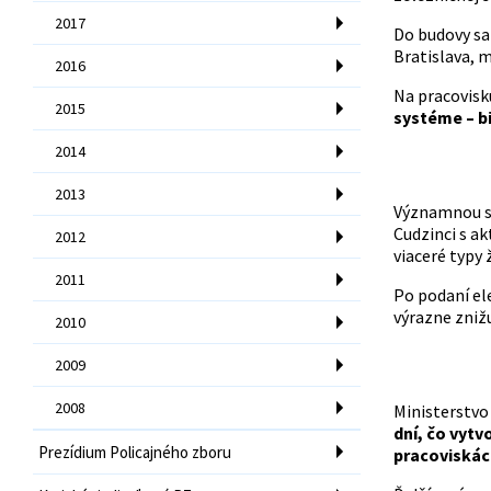
2017
Do budovy sa
Bratislava, 
2016
Na pracovisku
2015
systéme – b
2014
2013
Významnou sú
Cudzinci s 
2012
viaceré typy 
2011
Po podaní ele
výrazne zniž
2010
2009
2008
Ministerstvo 
dní, čo vytv
Prezídium Policajného zboru
pracoviskác