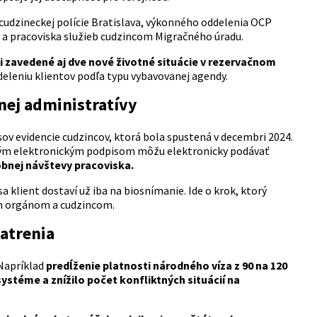
 cudzineckej polície Bratislava, výkonného oddelenia OCP
i a pracoviska služieb cudzincom Migračného úradu.
i zavedené aj dve nové životné situácie v rezervačnom
zdeleniu klientov podľa typu vybavovanej agendy.
nej administratívy
v evidencie cudzincov, ktorá bola spustená v decembri 2024.
ým elektronickým podpisom môžu elektronicky podávať
bnej návštevy pracoviska.
klient dostaví už iba na biosnímanie. Ide o krok, ktorý
ym orgánom a cudzincom.
patrenia
 Napríklad
predĺženie platnosti národného víza z 90 na 120
systéme a znížilo počet konfliktných situácií na