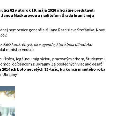
lici 62 v utorok 19. mája 2026 oficiálne predstavili
u Janou Maškarovou a riaditeľom Úradu hraničnej a
dnej nemocnice generála Milana Rastislava Štefánika. Nové
cov.
to ďalší konkrétny krok v agende, ktorá bola dlhodobo
al minister vnútra.
ťou štátu, legálnou migráciou, pracovným trhom, študentmi,
moci odídencom z Ukrajiny. Za posledných viac ako desať
 2014 ich bolo necelých 85-tisíc, ku koncu minulého roka
 Ukrajiny.