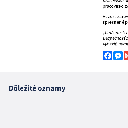
pracoviská do
pracovisko zv
Rezort zárov
spresnené p
„Cudzinecká 
Bezpečnosť zn
vybaviť, nem
Facebo
Me
Dôležité oznamy