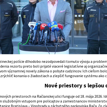
zineckej polície dlhodobo nezodpovedali tomuto vývoju a problem
enia rezortu preto boli prijaté viaceré legislatívne aj organizač
vom významnej novely zákona o pobyte cudzincov. Ich cieľom bolo
zrýchliť konania o žiadostiach a zlepšiť fungovanie systému ako c
Nové priestory s lepšou
nových priestoroch na Račianskej ulici funguje od 18. mája 2026. 
služobným vstupom pre policajtov a zamestnancov ministerstva vn
tanice Bratislava – Vinohrady a záchytného parkoviska Rača, čo zl