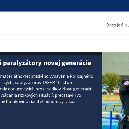
Dnes je 6. 
é paralyzátory novej generácie
i materiálno-technického vybavenia Policajného
rických paralyzátorov TASER 10, ktoré
ania donucovacích prostriedkov. Novú generáciu
ádania rizikových situácií, predstavili vo
v Polakovič a riaditeľ odboru výcviku...