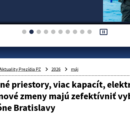
pause_presentation
Aktuality Prezídia PZ
2026
máj
é priestory, viac kapacít, elekt
mové zmeny majú zefektívniť vy
óne Bratislavy