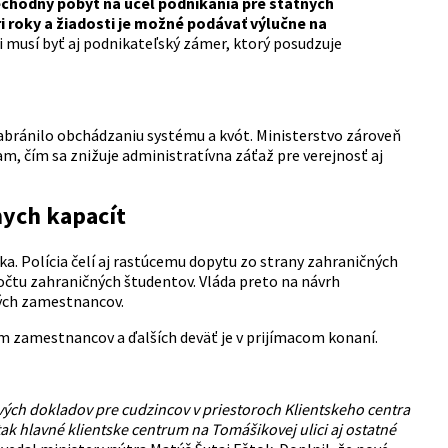
rechodný pobyt na účel podnikania pre štátnych
i roky a žiadosti je možné podávať výlučne na
i musí byť aj podnikateľský zámer, ktorý posudzuje
zabránilo obchádzaniu systému a kvót. Ministerstvo zároveň
iam, čím sa znižuje administratívna záťaž pre verejnosť aj
nych kapacít
a. Polícia čelí aj rastúcemu dopytu zo strany zahraničných
očtu zahraničných študentov. Vláda preto na návrh
lných zamestnancov.
em zamestnancov a ďalších deväť je v prijímacom konaní.
vých dokladov pre cudzincov v priestoroch Klientskeho centra
ak hlavné klientske centrum na Tomášikovej ulici aj ostatné