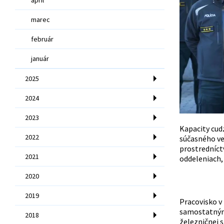
marec
február
január
2025
2024
2023
Kapacity cud
2022
súčasného ved
prostredníct
2021
oddeleniach, 
2020
2019
Pracovisko v 
samostatným 
2018
železničnej s