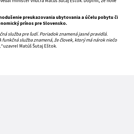
vedal minister vnútra Matúš Šutaj Eštok. Doplnil, že nové
nodušenie preukazovania ubytovania a účelu pobytu či
onomický prínos pre Slovensko.
čná služba pre ľudí. Poriadok znamená jasné pravidlá.
 A funkčná služba znamená, že človek, ktorý má nárok niečo
,“
uzavrel Matúš Šutaj Eštok.