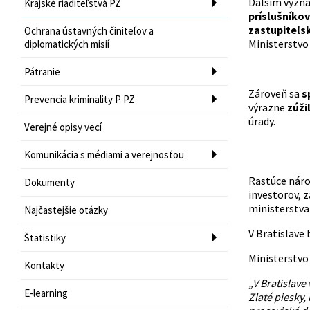
Ďalším význ
Krajské riaditeľstvá PZ
príslušníkov 
zastupiteľsk
Ochrana ústavných činiteľov a
Ministerstvo
diplomatických misií
Pátranie
Zároveň sa
s
Prevencia kriminality P PZ
výrazne
zúži
úrady.
Verejné opisy vecí
Komunikácia s médiami a verejnosťou
Rastúce nárok
Dokumenty
investorov, 
ministerstva 
Najčastejšie otázky
V Bratislave
Štatistiky
Ministerstvo 
Kontakty
„V Bratislave
E-learning
Zlaté piesky,