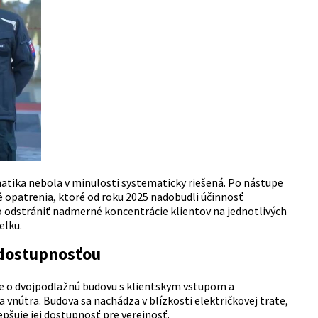
atika nebola v minulosti systematicky riešená. Po nástupe
né opatrenia, ktoré od roku 2025 nadobudli účinnosť
 odstrániť nadmerné koncentrácie klientov na jednotlivých
elku.
 dostupnosťou
Ide o dvojpodlažnú budovu s klientskym vstupom a
útra. Budova sa nachádza v blízkosti električkovej trate,
epšuje jej dostupnosť pre verejnosť.