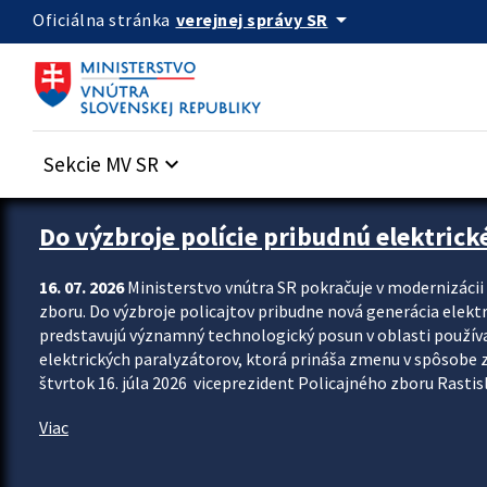
Preskocit na hlavný obsah
arrow_drop_down
verejnej správy SR
Oficiálna stránka
Sekcie MV SR
keyboard_arrow_down
Zastavit automatický posun upútavok
Do výzbroje polície pribudnú elektrick
16. 07. 2026
Ministerstvo vnútra SR pokračuje v modernizáci
zboru. Do výzbroje policajtov pribudne nová generácia elekt
predstavujú významný technologický posun v oblasti použív
elektrických paralyzátorov, ktorá prináša zmenu v spôsobe zvl
štvrtok 16. júla 2026 viceprezident Policajného zboru Rastisla
Viac