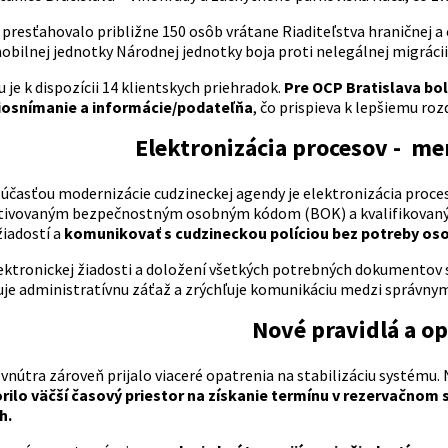
 presťahovalo približne 150 osôb vrátane Riaditeľstva hraničnej a
mobilnej jednotky Národnej jednotky boja proti nelegálnej migráci
 je k dispozícii 14 klientskych priehradok.
Pre OCP Bratislava bol
iosnímanie a informácie/podateľňa
, čo prispieva k lepšiemu ro
Elektronizácia procesov - me
časťou modernizácie cudzineckej agendy je elektronizácia proceso
aktivovaným bezpečnostným osobným kódom (BOK) a kvalifikovan
žiadostí a
komunikovať s cudzineckou políciou bez potreby oso
ktronickej žiadosti a doložení všetkých potrebných dokumentov sa 
uje administratívnu záťaž a zrýchľuje komunikáciu medzi správn
Nové pravidlá a o
vnútra zároveň prijalo viaceré opatrenia na stabilizáciu systému.
orilo väčší časový priestor na získanie termínu v rezervačnom 
h.