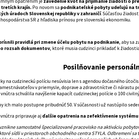
amným opatrením je
zavedenie kvót na prijímanie žiadostí o p
tretích krajín.
Po novom sa
podnikateľské pobyty udeľujú na tr
ých úradoch Slovenskej republiky v zahraničí
. Súčasťou žiadost
 hospodárstva SR z hľadiska prínosu pre slovenskú ekonomiku.
prísnili pravidlá pri zmene účelu pobytu na podnikanie
, aby sa 
lo rozsah dokumentov
, ktoré musia cudzinci prikladať k žiadost
Posilňovanie personál
y na cudzineckú políciu nesúvisia len s agendou dočasného útočisk
zamestnávateľov v priemysle, doprave a zdravotníctve či nárastu p
vnútra schválila navýšenie kapacít cudzineckej polície o 100 civi
 by ich malo postupne pribudnúť 50. V súčasnosti už nastúpilo sed
vnútra pripravuje aj
ďalšie opatrenia na zefektívnenie systému
 vznikne samostatné špecializované pracovisko na aktiváciu pobyto
 ktoré sídli v priestoroch obchodného centra STYLA. Odbremení sa t