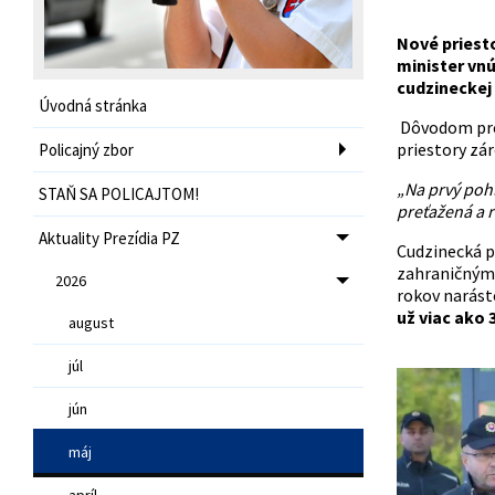
Nové priesto
minister vn
cudzineckej
Úvodná stránka
Dôvodom pres
priestory zá
Policajný zbor
„Na prvý pohľ
STAŇ SA POLICAJTOM!
preťažená a 
Aktuality Prezídia PZ
Cudzinecká p
zahraničnými
2026
rokov narást
už viac ako 3
august
júl
jún
máj
apríl